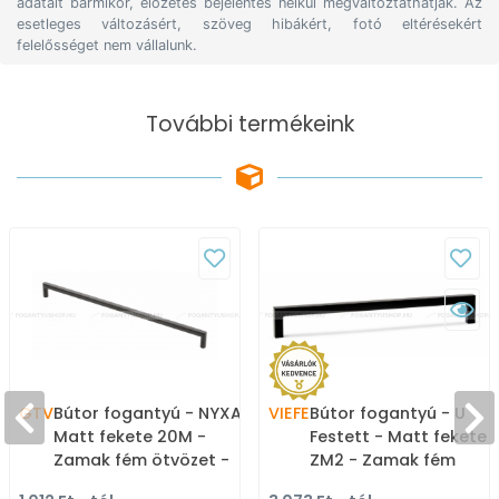
adatait bármikor, előzetes bejelentés nélkül megváltoztathatják. Az
esetleges változásért, szöveg hibákért, fotó eltérésekért
felelősséget nem vállalunk.
További termékeink
GTV
Bútor fogantyú - NYXA -
VIEFE
Bútor fogantyú - U
Matt fekete 20M -
Festett - Matt fekete
Zamak fém ötvözet -
ZM2 - Zamak fém
Több méretben gyártott
ötvözet - Több méret