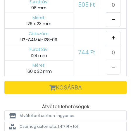
Furattáv:
505 Ft
96 mm
Méret:
126 x 23 mm
Cikkszám:
UZ-CAMAI-128-09
Furattáv:
744 Ft
128 mm
Méret:
160 x 32 mm
KOSÁRBA
Átvételi lehetőségek
Átvétel boltunkban: ingyenes
Csomag automata: 1 417 Ft - tól