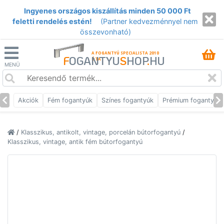
Ingyenes országos kiszállítás minden 50 000 Ft
feletti rendelés estén!
(Partner kedvezménnyel nem
összevonható)
A FOGANTYÚ SPECIALISTA 2010
F
OGANTYU
S
HOP
.
HU
ÓTA
MENÜ
Akciók
Fém fogantyúk
Színes fogantyúk
Prémium fogantyúk
/
Klasszikus, antikolt, vintage, porcelán bútorfogantyú
/
Klasszikus, vintage, antik fém bútorfogantyú