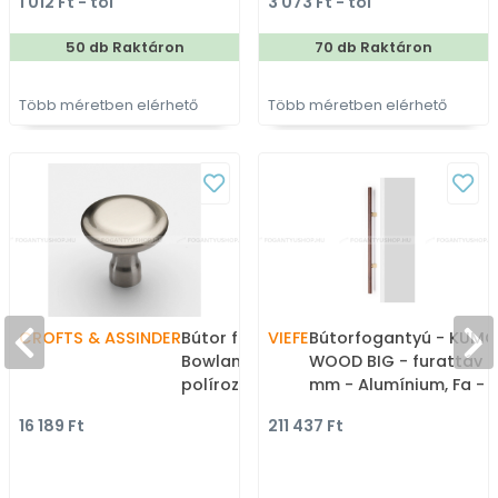
1 012 Ft - tól
3 073 Ft - tól
színes fém
gyártott színes fém
bútorfogantyú
bútorfogantyú
50 db Raktáron
70 db Raktáron
Több méretben elérhető
Több méretben elérhető
CROFTS & ASSINDER
Bútor fogantyú -
VIEFE
Bútorfogantyú - KUMO
Bowland 38 - 1 furatos -
WOOD BIG - furattáv 
polírozott nikkel - Réz -
mm - Alumínium, Fa -
Prémium gombfogantyú,
Fával kombinált fém
16 189 Ft
211 437 Ft
bútorgomb
bútorfogantyú