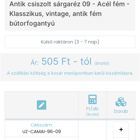
Antik csiszolt sárgaréz 09 - Acél fém -
Klasszikus, vintage, antik fém
bútorfogantyú
Külső raktáron (3 - 7 nap)
505 Ft - tól
Ár:
(bruttó)
A szállítási költség a kosár menüpontban kerül kiszámításra.
Ft/db
Darab
(Bruttó)
Cikkszám:
UZ-CAMAI-96-09