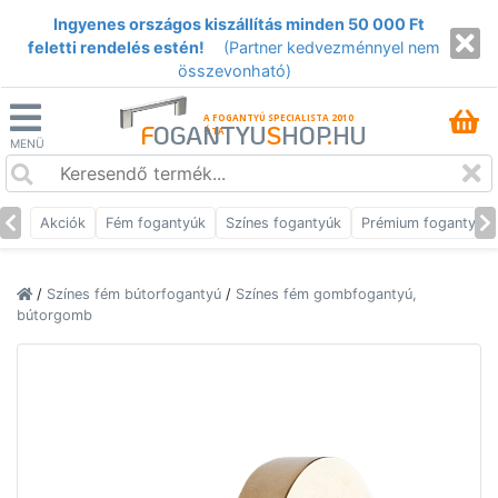
Ingyenes országos kiszállítás minden 50 000 Ft
feletti rendelés estén!
(Partner kedvezménnyel nem
összevonható)
A FOGANTYÚ SPECIALISTA 2010
F
OGANTYU
S
HOP
.
HU
ÓTA
MENÜ
Akciók
Fém fogantyúk
Színes fogantyúk
Prémium fogantyúk
/
Színes fém bútorfogantyú
/
Színes fém gombfogantyú,
bútorgomb