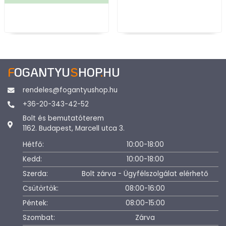
F
OGANTYU
S
HOP
.
HU
rendeles@fogantyushop.hu
+36-20-343-42-52
Bolt és bemutatóterem
1162. Budapest, Marcell utca 3.
Hétfő:
10:00-18:00
Kedd:
10:00-18:00
Szerda:
Bolt zárva - Ügyfélszolgálat elérhető
Csütörtök:
08:00-16:00
Péntek:
08:00-15:00
Szombat:
Zárva