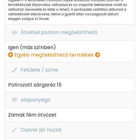
Figyelem! A feltüntetett szállítási napok általános irányadó számok. A
termékkészlet folyamatos változása és az importok beérkezése miatt ez
változhat (kevesebb és több is lehet). A pontosabb szállítási dátumot a
raktárkészlet ellenőrzése, illetve a gyártó által visszaigazolt dátum
alapján küldjük ki Önnek.
Átvételi ponton megtekinthető
Igen (más színben)
Egyéb megtekinthető termékek
Felülete / színe
Polírozott sárgaréz 15
Alapanyaga
Zamak fém ötvözet
Csavar jár hozzá