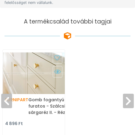
felelősséget nem vállalunk.
A termékcsalád további tagjai
FURNIPART
Gomb fogantyú DOT - 1
furatos - Szálcsiszolt
sárgaréz II. - Réz - Színes
fém gombfogantyú,
4 896 Ft
bútorgomb