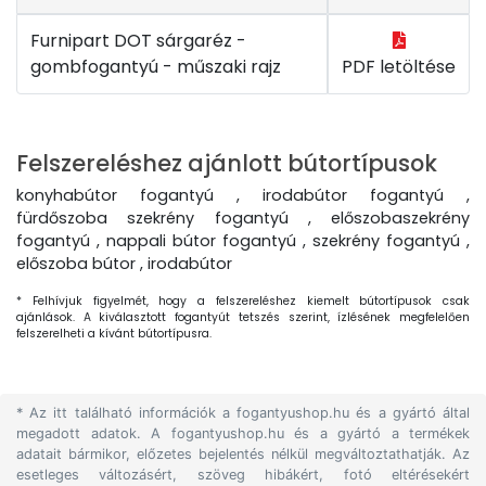
Furnipart DOT sárgaréz -
gombfogantyú - műszaki rajz
PDF letöltése
Felszereléshez ajánlott bútortípusok
konyhabútor fogantyú , irodabútor fogantyú ,
fürdőszoba szekrény fogantyú , előszobaszekrény
fogantyú , nappali bútor fogantyú , szekrény fogantyú ,
előszoba bútor , irodabútor
* Felhívjuk figyelmét, hogy a felszereléshez kiemelt bútortípusok csak
ajánlások. A kiválasztott fogantyút tetszés szerint, ízlésének megfelelően
felszerelheti a kívánt bútortípusra.
* Az itt található információk a fogantyushop.hu és a gyártó által
megadott adatok. A fogantyushop.hu és a gyártó a termékek
adatait bármikor, előzetes bejelentés nélkül megváltoztathatják. Az
esetleges változásért, szöveg hibákért, fotó eltérésekért