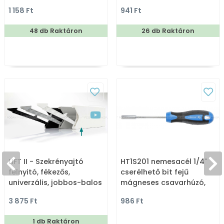
acél - Kombinált,
fogas
1 158 Ft
941 Ft
kalaptartós fogas
48 db Raktáron
26 db Raktáron
LIFT II - Szekrényajtó
HT1S201 nemesacél 1/4"
felnyitó, fékezős,
cserélhető bit fejű
univerzális, jobbos-balos
mágneses csavarhúzó,
198 mm
3 875 Ft
986 Ft
1 db Raktáron