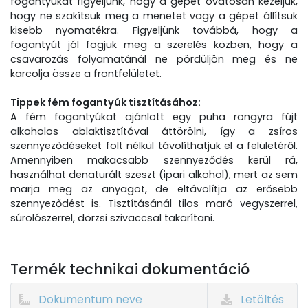
fogantyúkat figyeljünk, hogy a gépet óvatosan kezeljük,
hogy ne szakítsuk meg a menetet vagy a gépet állítsuk
kisebb nyomatékra. Figyeljünk továbbá, hogy a
fogantyút jól fogjuk meg a szerelés közben, hogy a
csavarozás folyamatánál ne pördüljön meg és ne
karcolja össze a frontfelületet.
Tippek fém fogantyúk tisztításához:
A fém fogantyúkat ajánlott egy puha rongyra fújt
alkoholos ablaktisztítóval áttörölni, így a zsíros
szennyeződéseket folt nélkül távolíthatjuk el a felületéről.
Amennyiben makacsabb szennyeződés kerül rá,
használhat denaturált szeszt (ipari alkohol), mert az sem
marja meg az anyagot, de eltávolítja az erősebb
szennyeződést is. Tisztításánál tilos maró vegyszerrel,
súrolószerrel, dörzsi szivaccsal takarítani.
Termék technikai dokumentáció
Dokumentum neve
Letöltés