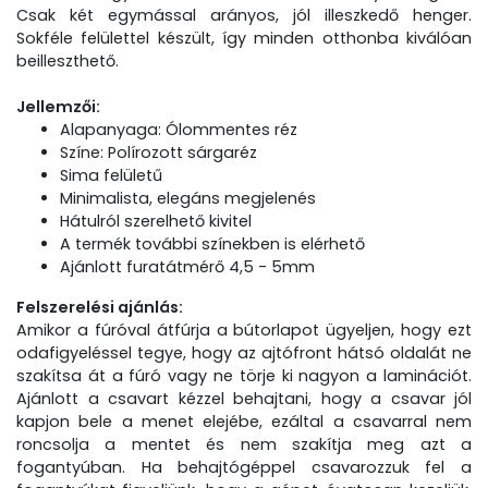
Csak két egymással arányos, jól illeszkedő henger.
Sokféle felülettel készült, így minden otthonba kiválóan
beilleszthető.
Jellemzői:
Alapanyaga: Ólommentes réz
Színe: Polírozott sárgaréz
Sima felületű
Minimalista, elegáns megjelenés
Hátulról szerelhető kivitel
A termék további színekben is elérhető
Ajánlott furatátmérő 4,5 - 5mm
Felszerelési ajánlás:
Amikor a fúróval átfúrja a bútorlapot ügyeljen, hogy ezt
odafigyeléssel tegye, hogy az ajtófront hátsó oldalát ne
szakítsa át a fúró vagy ne törje ki nagyon a laminációt.
Ajánlott a csavart kézzel behajtani, hogy a csavar jól
kapjon bele a menet elejébe, ezáltal a csavarral nem
roncsolja a mentet és nem szakítja meg azt a
fogantyúban. Ha behajtógéppel csavarozzuk fel a