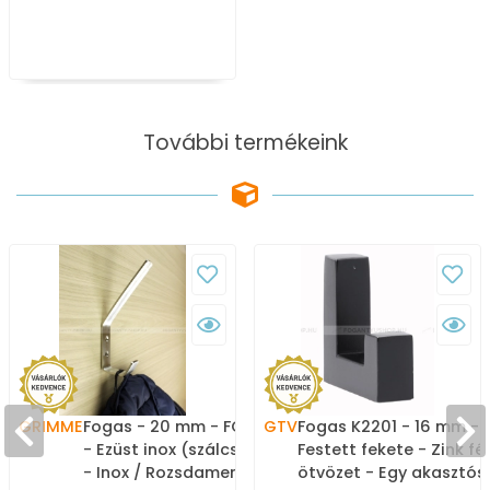
További termékeink
GRIMME
Fogas - 20 mm - FG75105
GTV
Fogas K2201 - 16 mm -
- Ezüst inox (szálcsiszolt)
Festett fekete - Zink f
- Inox / Rozsdamentes
ötvözet - Egy akasztós