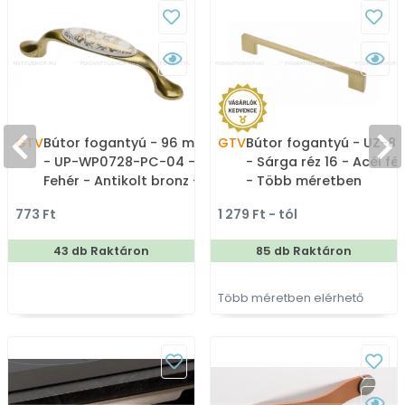
GTV
Bútor fogantyú - 96 mm
GTV
Bútor fogantyú - UZ-81
- UP-WP0728-PC-04 -
- Sárga réz 16 - Acél fé
Fehér - Antikolt bronz -
- Több méretben
Zamak fém ötvözet -
gyártott színes fém
773 Ft
1 279 Ft - tól
Porcelán - Porcelánnal
bútorfogantyú
kombinált antikolt fém
43 db Raktáron
85 db Raktáron
bútorfogantyú
Több méretben elérhető