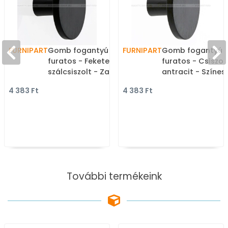
FURNIPART
Gomb fogantyú PLATO - 1
FURNIPART
Gomb fogantyú P
furatos - Fekete
furatos - Csiszol
szálcsiszolt - Zamak fém
antracit - Színes
ötvözet - Színes fém
gombfogantyú,
4 383 Ft
4 383 Ft
gombfogantyú,
bútorgomb
bútorgomb
További termékeink