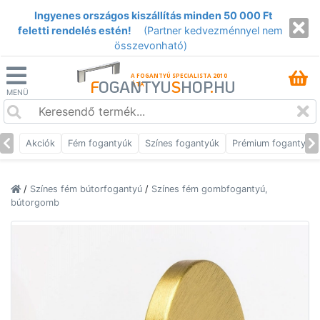
Ingyenes országos kiszállítás minden 50 000 Ft
feletti rendelés estén!
(Partner kedvezménnyel nem
összevonható)
A FOGANTYÚ SPECIALISTA 2010
F
OGANTYU
S
HOP
.
HU
ÓTA
MENÜ
Akciók
Fém fogantyúk
Színes fogantyúk
Prémium fogantyúk
/
Színes fém bútorfogantyú
/
Színes fém gombfogantyú,
bútorgomb