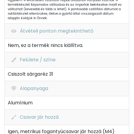
Figyelem! A feltüntetett szállítási napok általános irányadó számok. A
termékkészlet folyamatos változása és az importok beérkezése miatt ez
változhat (kevesebb és több is lehet). A pontosabb szállítási dátumot a
raktárkészlet ellenőrzése, illetve a gyártó által visszaigazolt dátum
alapján küldjük ki Önnek.
Átvételi ponton megtekinthető
Nem, ez a termék nincs kiállítva.
Felülete / színe
Csiszolt sárgaréz 31
Alapanyaga
Alumínium
Csavar jár hozzá
Igen, metrikus fogantyúcsavar jár hozzá (M4)