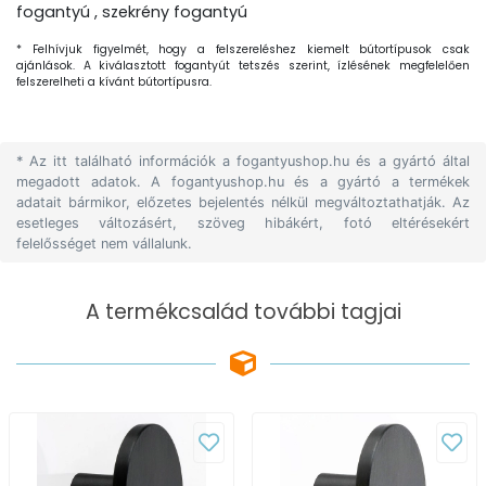
fogantyú , szekrény fogantyú
* Felhívjuk figyelmét, hogy a felszereléshez kiemelt bútortípusok csak
ajánlások. A kiválasztott fogantyút tetszés szerint, ízlésének megfelelően
felszerelheti a kívánt bútortípusra.
* Az itt található információk a fogantyushop.hu és a gyártó által
megadott adatok. A fogantyushop.hu és a gyártó a termékek
adatait bármikor, előzetes bejelentés nélkül megváltoztathatják. Az
esetleges változásért, szöveg hibákért, fotó eltérésekért
felelősséget nem vállalunk.
A termékcsalád további tagjai