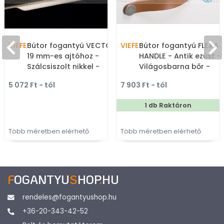
VIEFE
Bútor fogantyú VECTOR -
VIEFE
Bútor fogantyú FLEXA
19 mm-es ajtóhoz -
HANDLE - Antik ezüst -
Szálcsiszolt nikkel -
Világosbarna bőr -
Alumínium - Bútorajtó
Zamak fém ötvözet - B
5 072 Ft - tól
7 903 Ft - tól
élébe marható,
- Bőrrel kombinált fém
süllyeszthető fém
bútorfogantyú
1 db Raktáron
fogantyú
Több méretben elérhető
Több méretben elérhető
F
OGANTYU
S
HOP
.
HU
rendeles@fogantyushop.hu
+36-20-343-42-52