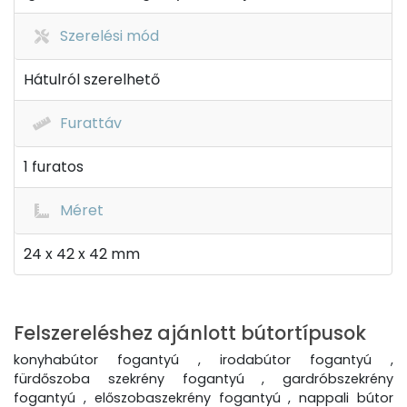
Szerelési mód
Hátulról szerelhető
Furattáv
1 furatos
Méret
24 x 42 x 42 mm
Felszereléshez ajánlott bútortípusok
konyhabútor fogantyú , irodabútor fogantyú ,
fürdőszoba szekrény fogantyú , gardróbszekrény
fogantyú , előszobaszekrény fogantyú , nappali bútor