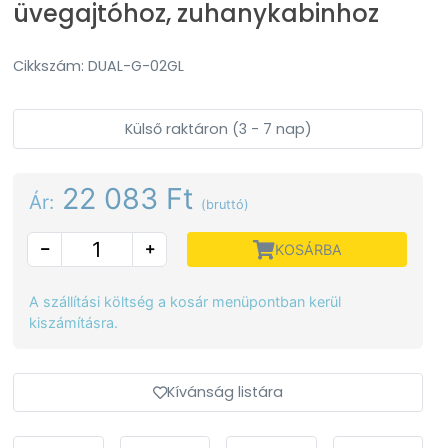
üvegajtóhoz, zuhanykabinhoz
Cikkszám: DUAL-G-02GL
Külső raktáron (3 - 7 nap)
22 083 Ft
Ár:
(bruttó)
KOSÁRBA
A szállítási költség a kosár menüpontban kerül
kiszámításra.
Kívánság listára