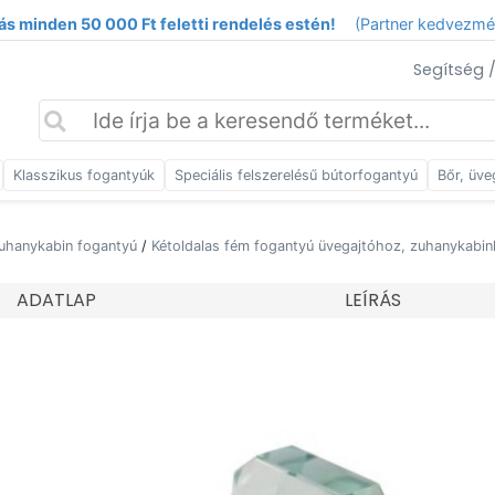
ás minden 50 000 Ft feletti rendelés estén!
(Partner kedvezm
Segítség 
Klasszikus fogantyúk
Speciális felszerelésű bútorfogantyú
Bőr, üve
zuhanykabin fogantyú
/
Kétoldalas fém fogantyú üvegajtóhoz, zuhanykabi
ADATLAP
LEÍRÁS