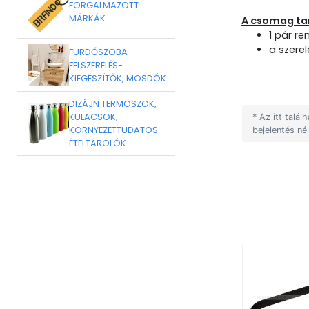
FORGALMAZOTT
MÁRKÁK
A csomag ta
1 pár r
a szere
FÜRDŐSZOBA
FELSZERELÉS-
KIEGÉSZÍTŐK, MOSDÓK
DIZÁJN TERMOSZOK,
KULACSOK,
* Az itt talá
KÖRNYEZETTUDATOS
bejelentés né
ÉTELTÁROLÓK