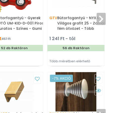
torfogantyú - Gyerek
GTV
Bútorfogantyú - NYXA -
TÓ UM-KID-D-001 Piros -
Világos grafit 25 - Zamak
furatos - Színes - Gumi -
fém ötvözet - Több
ínes gyerekbútor
méretben gyártott színes
t
1 241 Ft - tól
457 Ft
ogantyú
fém bútorfogantyú
52 db Raktáron
56 db Raktáron
Több méretben elérhető
-7% AKCIÓ