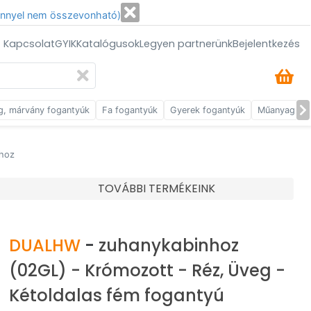
énnyel nem összevonható)
/ Kapcsolat
GYIK
Katalógusok
Legyen partnerünk
Bejelentkezés
g, márvány fogantyúk
Fa fogantyúk
Gyerek fogantyúk
Műanyag fog
nhoz
TOVÁBBI TERMÉKEINK
DUALHW
-
zuhanykabinhoz
(02GL) - Krómozott - Réz, Üveg -
Kétoldalas fém fogantyú