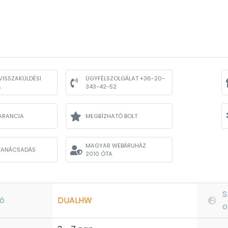
VISSZAKÜLDÉSI
ÜGYFÉLSZOLGÁLAT +36-20-
A
343-42-52
ARANCIA
MEGBÍZHATÓ BOLT
MAGYAR WEBÁRUHÁZ
TANÁCSADÁS
2010 ÓTA
S
ó
DUALHW
o