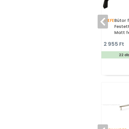
VIEFE
Bútor 
Festet
Matt f
fém öt
2 955 Ft
gyárto
bútor
22 d