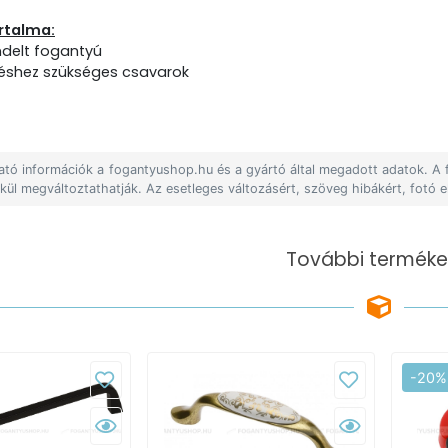
rtalma:
endelt fogantyú
léshez szükséges csavarok
lható információk a fogantyushop.hu és a gyártó által megadott adatok. A
lkül megváltoztathatják. Az esetleges változásért, szöveg hibákért, fotó e
További terméke
-20%