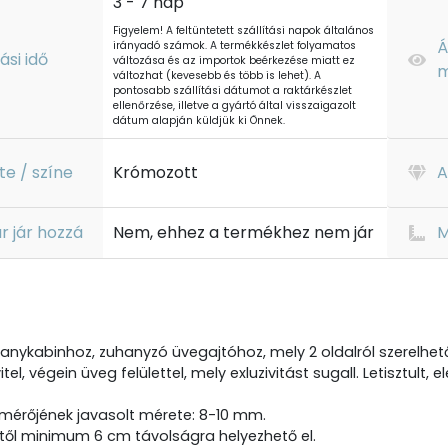
3 - 7 nap
Figyelem! A feltüntetett szállítási napok általános
Á
irányadó számok. A termékkészlet folyamatos
tási idő
változása és az importok beérkezése miatt ez
m
változhat (kevesebb és több is lehet). A
pontosabb szállítási dátumot a raktárkészlet
ellenőrzése, illetve a gyártó által visszaigazolt
dátum alapján küldjük ki Önnek.
te / színe
Krómozott
A
r jár hozzá
Nem, ehhez a termékhez nem jár
M
nykabinhoz, zuhanyzó üvegajtóhoz, mely 2 oldalról szerelhet
tel, végein üveg felülettel, mely exluzivitást sugall. Letisztult
tmérőjének javasolt mérete: 8-10 mm.
től minimum 6 cm távolságra helyezhető el.