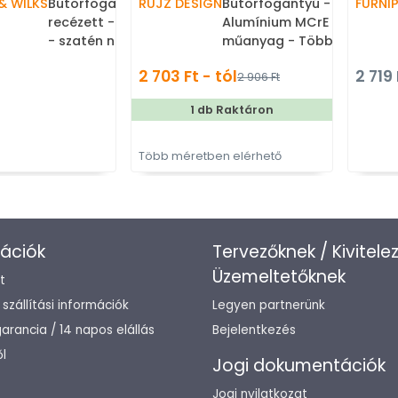
& WILKS
Bútorfogantyú - Brunel 224
RUJZ DESIGN
Bútorfogantyú - 632.27b -
FURNI
recézett - furattáv 224 mm
Alumínium MCrE - ABS
- szatén nikkel - Réz -
műanyag - Több méretbe
Prémium két furatos
gyártott fém
2 703 Ft - tól
2 719 
2 906 Ft
bútorfogantyúk
bútorfogantyú
1 db Raktáron
Több méretben elérhető
ációk
Tervezőknek / Kivitele
Üzemeltetőknek
t
/ szállítási információk
Legyen partnerünk
arancia / 14 napos elállás
Bejelentkezés
l
Jogi dokumentációk
Jogi nyilatkozat