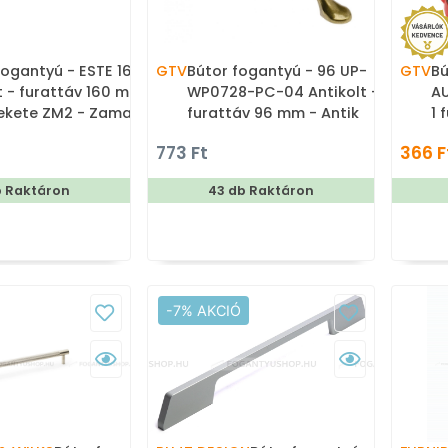
fogantyú - ESTE 160
GTV
Bútor fogantyú - 96 UP-
GTV
Bú
t - furattáv 160 mm -
WP0728-PC-04 Antikolt -
AU
ekete ZM2 - Zamak
furattáv 96 mm - Antik
1 
vözet - Egy méretben
bronz - Arany virágmintás -
Sz
773 Ft
366 F
tt színes fém
Zamak fém ötvözet,
f
fogantyú
Porcelán - Porcelánnal
b Raktáron
43 db Raktáron
kombinált antikolt fém
bútorfogantyú
-7% AKCIÓ