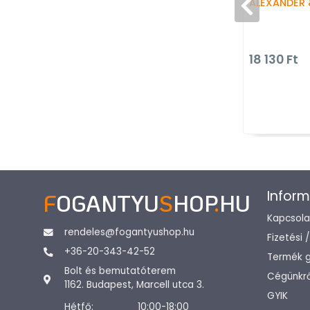
ALEXANDER 
18 130 Ft
Inform
F
OGANTYU
S
HOP
.
HU
Kapcsola
rendeles@fogantyushop.hu
Fizetési 
+36-20-343-42-52
Termék g
Bolt és bemutatóterem
Cégünkrő
1162. Budapest, Marcell utca 3.
GYIK
Hétfő:
10:00-18:00