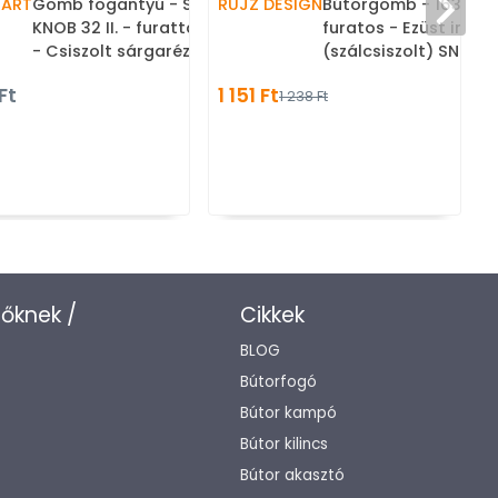
PART
Gomb fogantyú - STATION
RUJZ DESIGN
Bútorgomb - 163.26 -
KNOB 32 II. - furattáv 32 mm
furatos - Ezüst inox
n
- Csiszolt sárgaréz 31 - ABS
(szálcsiszolt) SNiL -
műanyag - Színes fém
fém ötvözet - Fém
Ft
1 151 Ft
1 238 Ft
gombfogantyú, bútorgomb
gombfogantyú, bút
(szögletes, kerek)
zőknek /
Cikkek
BLOG
Bútorfogó
Bútor kampó
Bútor kilincs
Bútor akasztó