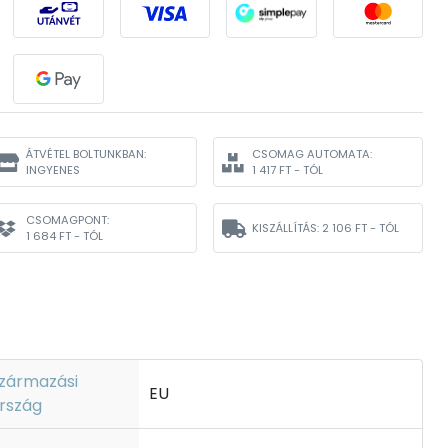
ÁTVÉTEL BOLTUNKBAN:
CSOMAG AUTOMATA:
INGYENES
1 417 FT - TÓL
CSOMAGPONT:
KISZÁLLÍTÁS:
2 106 FT - TÓL
1 684 FT - TÓL
zármazási
EU
rszág