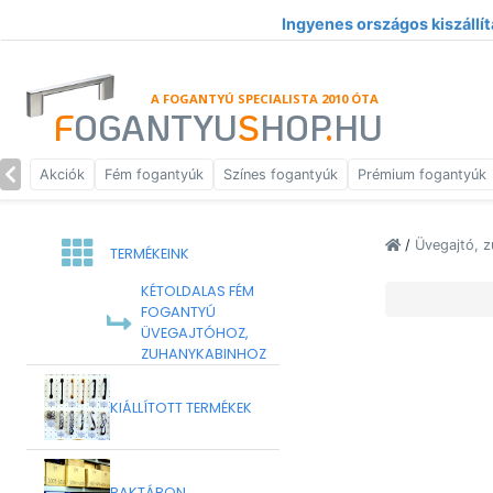
Ingyenes országos kiszállít
A FOGANTYÚ SPECIALISTA 2010 ÓTA
F
OGANTYU
S
HOP
.
HU
Akciók
Fém fogantyúk
Színes fogantyúk
Prémium fogantyúk
/
Üvegajtó, 
TERMÉKEINK
KÉTOLDALAS FÉM
FOGANTYÚ
ÜVEGAJTÓHOZ,
ZUHANYKABINHOZ
KIÁLLÍTOTT TERMÉKEK
RAKTÁRON