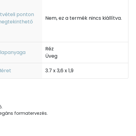
tvételi ponton
Nem, ez a termék nincs kiállítva.
egtekinthető
Réz
lapanyaga
Üveg
éret
3.7 x 3,6 x 1,9
ő.
, elegáns formatervezés.