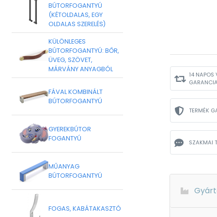
BÚTORFOGANTYÚ
(KÉTOLDALAS, EGY
OLDALAS SZERELÉS)
KÜLÖNLEGES
BÚTORFOGANTYÚ: BŐR,
ÜVEG, SZÖVET,
MÁRVÁNY ANYAGBÓL
14 NAPOS 
GARANCI
FÁVAL KOMBINÁLT
BÚTORFOGANTYÚ
TERMÉK G
GYEREKBÚTOR
FOGANTYÚ
SZAKMAI 
MŰANYAG
BÚTORFOGANTYÚ
Gyárt
FOGAS, KABÁTAKASZTÓ