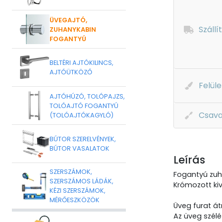
ÜVEGAJTÓ,
Szállí
ZUHANYKABIN
FOGANTYÚ
BELTÉRI AJTÓKILINCS,
AJTÓÜTKÖZŐ
Felüle
AJTÓHÚZÓ, TOLÓPAJZS,
TOLÓAJTÓ FOGANTYÚ
Csava
(TOLÓAJTÓKAGYLÓ)
BÚTOR SZERELVÉNYEK,
BÚTOR VASALATOK
Leírás
SZERSZÁMOK,
Fogantyú zuha
SZERSZÁMOS LÁDÁK,
Krómozott kivi
KÉZI SZERSZÁMOK,
MÉRŐESZKÖZÖK
Üveg furat á
Az üveg szélé