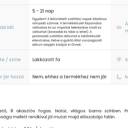
5 - 21 nap
Figyelem! A feltüntetett szállítási napok általános
Á
irányadó számok. A termékkészlet folyamatos
tási idő
változása és az importok beérkezése miatt ez
m
változhat (kevesebb és több is lehet). A
pontosabb szállítási dátumot a raktárkészlet
ellenőrzése, illetve a gyártó által visszaigazolt
dátum alapján küldjük ki Önnek.
te / színe
Lakkozott fa
A
r jár hozzá
Nem, ehhez a termékhez nem jár
M
hető, 8 akasztós fogas. Natúr, világos barna színben. Pr
sága mellett rendkívül jól mutat majd előszobája falán.