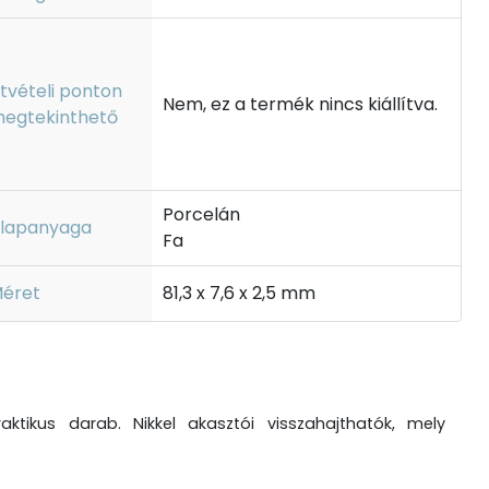
tvételi ponton
Nem, ez a termék nincs kiállítva.
egtekinthető
Porcelán
lapanyaga
Fa
éret
81,3 x 7,6 x 2,5 mm
aktikus darab. Nikkel akasztói visszahajthatók, mely