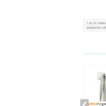
* Az itt talá
bejelentés né
UMBRA
Fogas