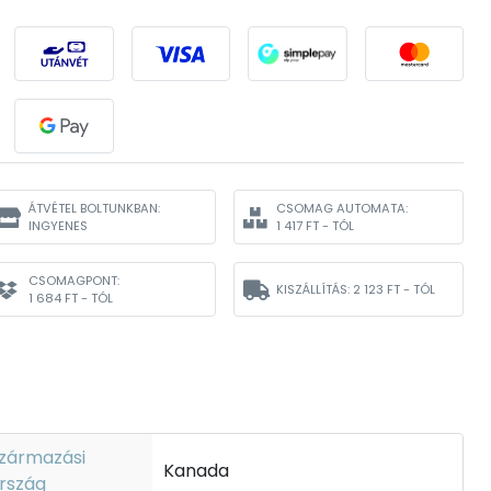
ÁTVÉTEL BOLTUNKBAN:
CSOMAG AUTOMATA:
INGYENES
1 417 FT - TÓL
CSOMAGPONT:
KISZÁLLÍTÁS:
2 123 FT - TÓL
1 684 FT - TÓL
zármazási
Kanada
rszág