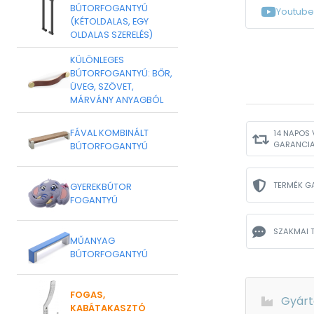
BÚTORFOGANTYÚ
Youtube
(KÉTOLDALAS, EGY
OLDALAS SZERELÉS)
KÜLÖNLEGES
BÚTORFOGANTYÚ: BŐR,
ÜVEG, SZÖVET,
MÁRVÁNY ANYAGBÓL
FÁVAL KOMBINÁLT
14 NAPOS 
GARANCI
BÚTORFOGANTYÚ
TERMÉK G
GYEREKBÚTOR
FOGANTYÚ
SZAKMAI 
MŰANYAG
BÚTORFOGANTYÚ
FOGAS,
Gyárt
KABÁTAKASZTÓ