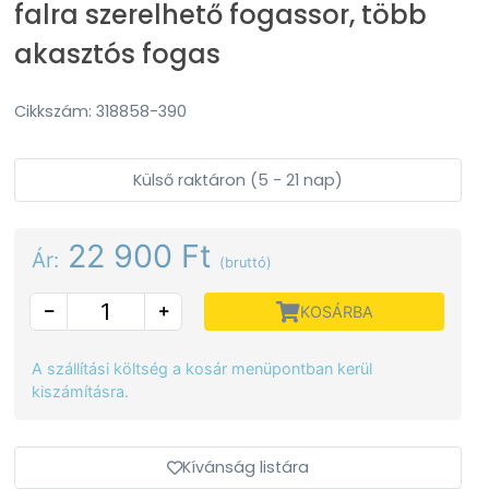
falra szerelhető fogassor, több
akasztós fogas
Cikkszám: 318858-390
Külső raktáron (5 - 21 nap)
22 900 Ft
Ár:
(bruttó)
KOSÁRBA
A szállítási költség a kosár menüpontban kerül
kiszámításra.
Kívánság listára