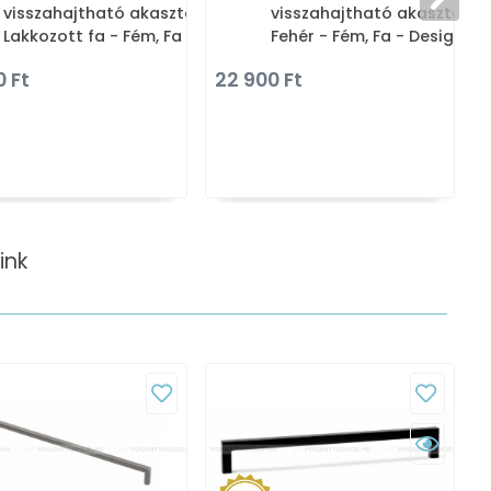
visszahajtható akasztóval -
visszahajtható akasztóval
Lakkozott fa - Fém, Fa -
Fehér - Fém, Fa - Design
Design falra szerelhető
falra szerelhető fogassor,
0 Ft
22 900 Ft
fogassor, több akasztós
több akasztós fogas
fogas
ink