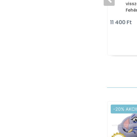
viss
Fehér
falra
11 400 Ft
több
-20% AKCI