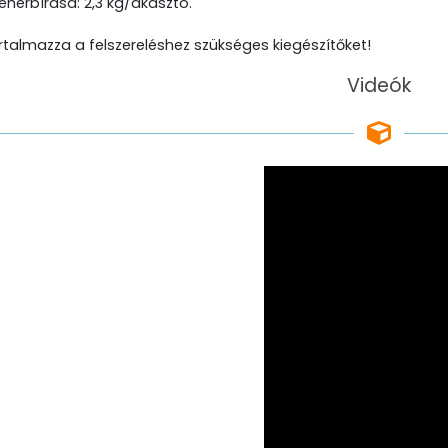
eherbírása: 2,3 kg/akasztó.
talmazza a felszereléshez szükséges kiegészítőket!
Videók