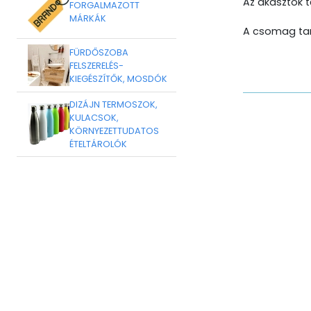
Az akasztók t
FORGALMAZOTT
MÁRKÁK
A csomag tar
FÜRDŐSZOBA
FELSZERELÉS-
KIEGÉSZÍTŐK, MOSDÓK
DIZÁJN TERMOSZOK,
KULACSOK,
KÖRNYEZETTUDATOS
ÉTELTÁROLÓK