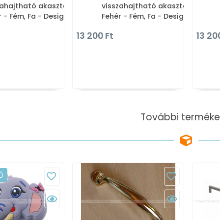
zahajtható akasztóval -
visszahajtható akasztóval -
 - Fém, Fa - Design
Fehér - Fém, Fa - Design
 szerelhető fogassor,
falra szerelhető fogassor,
13 200 Ft
13 20
 akasztós fogas
több akasztós fogas
További terméke
Ó