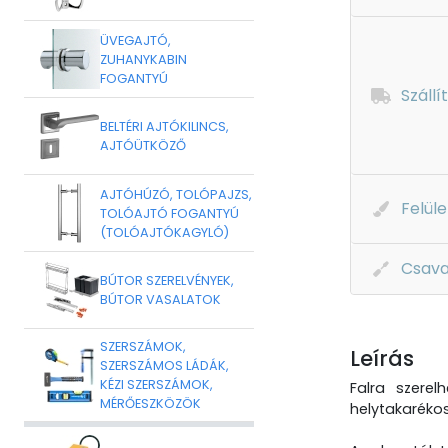
ÜVEGAJTÓ,
ZUHANYKABIN
FOGANTYÚ
Szállí
BELTÉRI AJTÓKILINCS,
AJTÓÜTKÖZŐ
AJTÓHÚZÓ, TOLÓPAJZS,
Felüle
TOLÓAJTÓ FOGANTYÚ
(TOLÓAJTÓKAGYLÓ)
Csava
BÚTOR SZERELVÉNYEK,
BÚTOR VASALATOK
SZERSZÁMOK,
Leírás
SZERSZÁMOS LÁDÁK,
KÉZI SZERSZÁMOK,
Falra szerel
MÉRŐESZKÖZÖK
helytakarékos