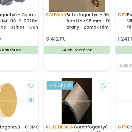
ogantyú - Gyerek
SCHWINN
Bútorfogantyú - 96 2342 -
GTV
Bú
 UM-KID-P-001 Barbi
furattáv 96 mm - Fényes
Vi
atos - Színes - Gumi -
arany - Zamak fém ötvözet
fé
urás, állatos
- Egy méretben gyártott
mé
3 412 Ft
1 241 
t
bútor fogantyú
színes fém bútorfogantyú
fé
b Raktáron
24 db Raktáron
Több m
-7% AKCIÓ
fogantyú - COMO
RUJZ DESIGN
Gombfogantyú - 16 362.21
GTV
G