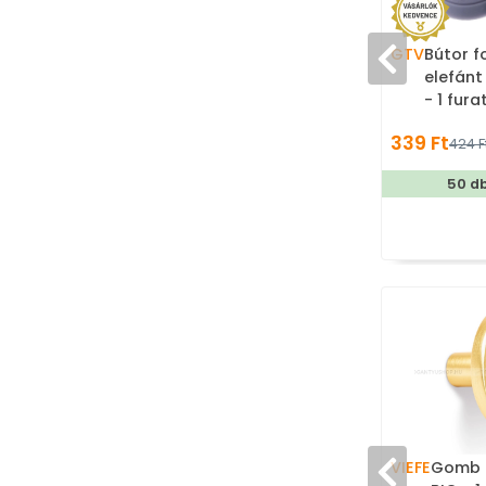
GTV
Bútor f
elefánt
- 1 fur
Mesefig
339 Ft
424 F
gyerek
50 d
VIEFE
Gomb 