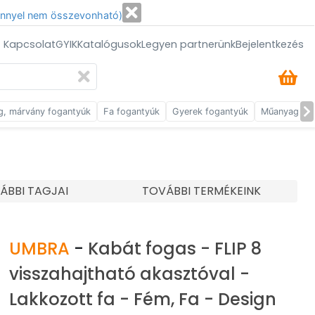
énnyel nem összevonható)
/ Kapcsolat
GYIK
Katalógusok
Legyen partnerünk
Bejelentkezés
g, márvány fogantyúk
Fa fogantyúk
Gyerek fogantyúk
Műanyag fog
ÁBBI TAGJAI
TOVÁBBI TERMÉKEINK
UMBRA
-
Kabát fogas - FLIP 8
visszahajtható akasztóval -
Lakkozott fa - Fém, Fa - Design