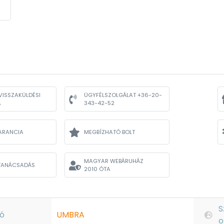
VISSZAKÜLDÉSI
ÜGYFÉLSZOLGÁLAT +36-20-
A
343-42-52
ARANCIA
MEGBÍZHATÓ BOLT
MAGYAR WEBÁRUHÁZ
TANÁCSADÁS
2010 ÓTA
S
ó
UMBRA
o