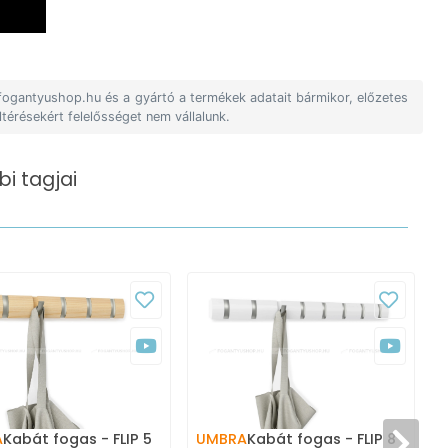
 fogantyushop.hu és a gyártó a termékek adatait bármikor, előzetes
ltérésekért felelősséget nem vállalunk.
i tagjai
A
Kabát fogas - FLIP 5
UMBRA
Kabát fogas - FLIP 8