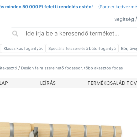
ás minden 50 000 Ft feletti rendelés estén!
(Partner kedvezm
Segítség 
Klasszikus fogantyúk
Speciális felszerelésű bútorfogantyú
Bőr, üve
átakasztó
/
Design falra szerelhető fogassor, több akasztós fogas
LAP
LEÍRÁS
TERMÉKCSALÁD TOV