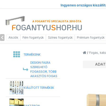
Ingyenes országos kiszállít
A FOGANTYÚ SPECIALISTA 2010 ÓTA
F
OGANTYU
S
HOP
.
HU
Akciók
Fém fogantyúk
Színes fogantyúk
Prémium fogantyúk
/
Fogas, kab
TERMÉKEINK
DESIGN FALRA
ADAT
SZERELHETŐ
FOGASSOR, TÖBB
AKASZTÓS FOGAS
KIÁLLÍTOTT TERMÉKEK
RAKTÁRON