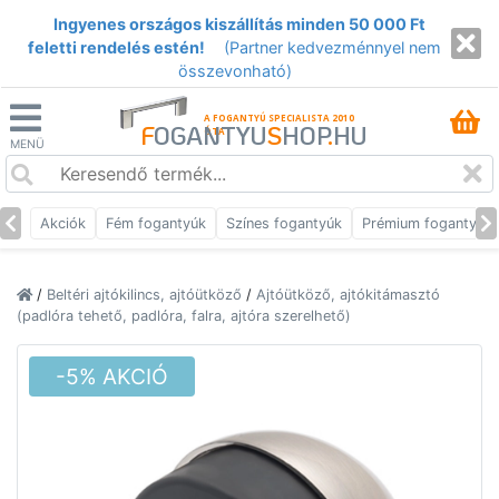
Ingyenes országos kiszállítás minden 50 000 Ft
feletti rendelés estén!
(Partner kedvezménnyel nem
összevonható)
A FOGANTYÚ SPECIALISTA 2010
F
OGANTYU
S
HOP
.
HU
ÓTA
MENÜ
Akciók
Fém fogantyúk
Színes fogantyúk
Prémium fogantyúk
/
Beltéri ajtókilincs, ajtóütköző
/
Ajtóütköző, ajtókitámasztó
(padlóra tehető, padlóra, falra, ajtóra szerelhető)
-5% AKCIÓ