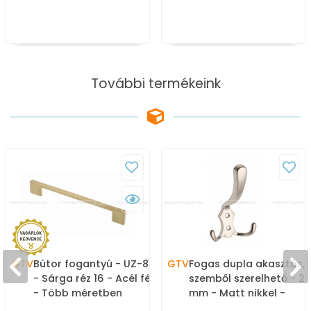
További termékeink
GTV
Bútor fogantyú - UZ-819
GTV
Fogas dupla akasztós,
- Sárga réz 16 - Acél fém
szemből szerelhető - 2
- Több méretben
mm - Matt nikkel -
gyártott színes fém
Zamak fém ötvözet -