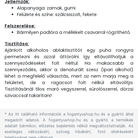
Jellemzők:
Alapanyaga: zamak, gumi
Felülete és színe: szálcsiszolt, fekete
Felszerelése:
Bármilyen padlóra a méllékelt csavarral rögzíthető.
Tisztítása:
Ajánlott alkoholos ablaktisztítót egy puha rongyra
permetezni és azzal áttörölni így eltávolíthatjuk a
szennyeződéseket folt néltül. Ha makacsabb a
szennyeződés, akkor a denaturált szesz (ipari alkohol)
lehet a megfelelő választás, mert az nem marja meg a
felületet, de a ragacsot folt nélkül eltávolítja.
Tisztításánál tilos maró vegyszerrel, súrolószerrel, dörzsi
szivaccsal takarítani!
* Az itt található információk a fogantyushop.hu és a gyártó által
megadott adatok. A fogantyushop.hu és a gyártó a termékek
adatait bármikor, előzetes bejelentés nélkül megváltoztathatják. Az
esetleges változásért, szöveg hibákért, fotó eltérésekért
felelősséget nem vállalunk.