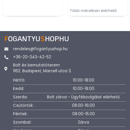
Több méretben elérhető
F
OGANTYU
S
HOP
.
HU
rendeles@fogantyushop.hu
+36-20-343-42-52
Bolt és bemutatóterem
1162. Budapest, Marcell utca 3.
Hétfő:
10:00-18:00
Kedd:
10:00-18:00
Szerda:
Bolt zárva - Ügyfélszolgálat elérhető
Csütörtök:
08:00-16:00
Péntek:
08:00-15:00
Szombat:
Zárva