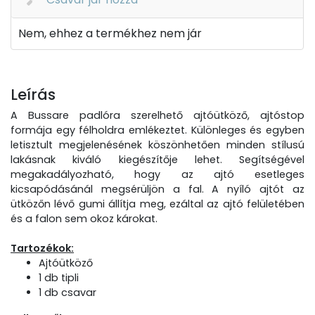
Nem, ehhez a termékhez nem jár
Leírás
A Bussare padlóra szerelhető ajtóütköző, ajtóstop
formája egy félholdra emlékeztet. Különleges és egyben
letisztult megjelenésének köszönhetően minden stílusú
lakásnak kiváló kiegészítője lehet. Segítségével
megakadályozható, hogy az ajtó esetleges
kicsapódásánál megsérüljön a fal. A nyíló ajtót az
ütközőn lévő gumi állítja meg, ezáltal az ajtó felületében
és a falon sem okoz károkat.
Tartozékok:
Ajtóütköző
1 db tipli
1 db csavar