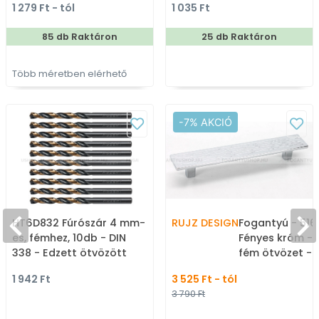
1 279 Ft - tól
1 035 Ft
bútorfogantyú
Kombinált, kalaptartós
fogas
85 db Raktáron
25 db Raktáron
Több méretben elérhető
-7% AKCIÓ
HT6D832 Fúrószár 4 mm-
RUJZ DESIGN
Fogantyú - 516
es, fémhez, 10db - DIN
Fényes króm -
338 - Edzett ötvözött
fém ötvözet -
acél
méretben gyár
1 942 Ft
3 525 Ft - tól
bútorfogantyú
3 790 Ft