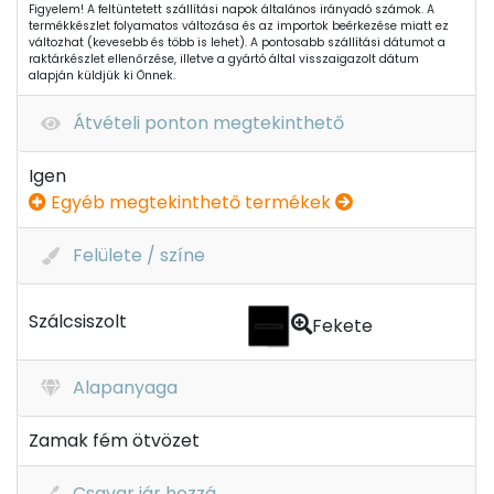
Figyelem! A feltüntetett szállítási napok általános irányadó számok. A
termékkészlet folyamatos változása és az importok beérkezése miatt ez
változhat (kevesebb és több is lehet). A pontosabb szállítási dátumot a
raktárkészlet ellenőrzése, illetve a gyártó által visszaigazolt dátum
alapján küldjük ki Önnek.
Átvételi ponton megtekinthető
Igen
Egyéb megtekinthető termékek
Felülete / színe
Szálcsiszolt
Fekete
Alapanyaga
Zamak fém ötvözet
Csavar jár hozzá