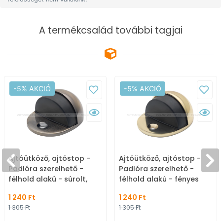
A termékcsalád további tagjai
-5% AKCIÓ
-5% AKCIÓ
Ajtóütköző, ajtóstop -
Ajtóütköző, ajtóstop -
Padlóra szerelhető -
Padlóra szerelhető -
félhold alakú - súrolt,
félhold alakú - fényes
antik bronz
arany
1 240 Ft
1 240 Ft
1 305 Ft
1 305 Ft