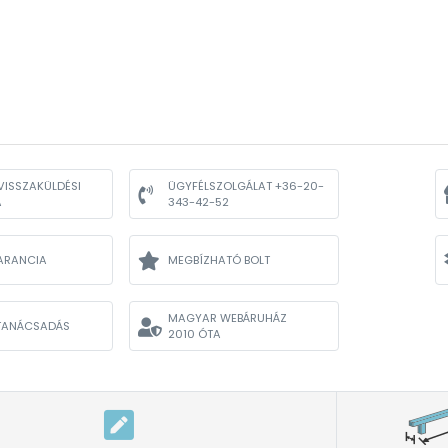
VISSZAKÜLDÉSI
ÜGYFÉLSZOLGÁLAT +36-20-
A
343-42-52
ARANCIA
MEGBÍZHATÓ BOLT
MAGYAR WEBÁRUHÁZ
TANÁCSADÁS
2010 ÓTA