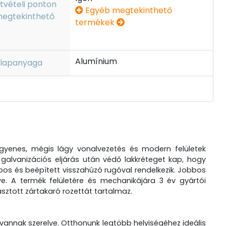
tvételi ponton
Egyéb megtekinthető
egtekinthető
termékek
Alumínium
lapanyaga
 Egyenes, mégis lágy vonalvezetés és modern felületek
ű galvanizációs eljárás után védő lakkréteget kap, hogy
lapos és beépített visszahúzó rugóval rendelkezik. Jobbos
lve. A termék felületére és mechanikájára 3 év gyártói
lasztott zártakaró rozettát tartalmaz.
 vannak szerelve. Otthonunk legtöbb helyiségéhez ideális