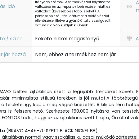
Á
irányadó számok. A termékkészlet folyamatos
tási idő
változása és az importok beérkezése miatt ez
m
változhat (kevesebb és több is lehet). A
pontosabb szállítási dátumot a raktárkészlet
ellenőrzése, illetve a gyártó által visszaigazolt
dátum alapján küldjük ki Önnek.
te / színe
Fekete nikkel magasfényű
A
r jár hozzá
Nem, ehhez a termékhez nem jár
AVO beltéri ajtókilincs szett a legújabb trendeket követi.
y akár minimalista stílusú terekben is jól mutat.A többréteg
 a felülete, így kapja meg végső kinézetét. A kilincs fém hát
óra is felszerelhető. Szerkezete 150.000 nyitásra van teszte
 FONTOS tudni, hogy ez az ajtókilincs szett 1 fajta, Ön által vá
tta
(BRAVO A-45-70 SZETT BLACK NICKEL BB)
ók általában normál vagy szakállas kulccsal működő zártesttel