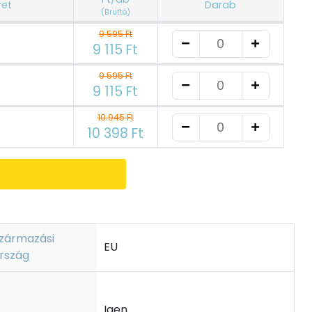
ret
Darab
(Bruttó)
9 595 Ft
9 115 Ft
9 595 Ft
9 115 Ft
10 945 Ft
10 398 Ft
zármazási
EU
rszág
Igen