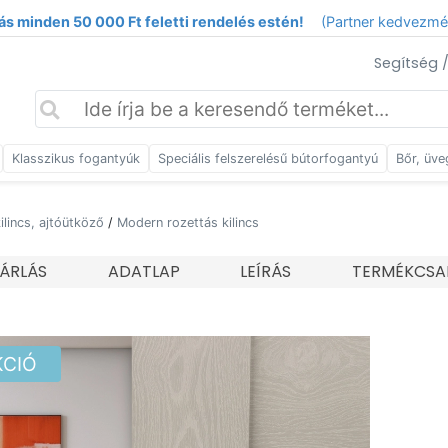
ás minden 50 000 Ft feletti rendelés estén!
(Partner kedvezm
Segítség 
Klasszikus fogantyúk
Speciális felszerelésű bútorfogantyú
Bőr, üve
kilincs, ajtóütköző
/
Modern rozettás kilincs
ÁRLÁS
ADATLAP
LEÍRÁS
TERMÉKCSA
KCIÓ