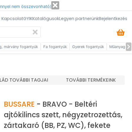
énnyel nem összevonható)
/ Kapcsolat
GYIK
Katalógusok
Legyen partnerünk
Bejelentkezés
g, márvány fogantyúk
Fa fogantyúk
Gyerek fogantyúk
Műanyag fog
LÁD TOVÁBBI TAGJAI
TOVÁBBI TERMÉKEINK
BUSSARE
-
BRAVO - Beltéri
ajtókilincs szett, négyzetrozettás,
zártakaró (BB, PZ, WC), fekete