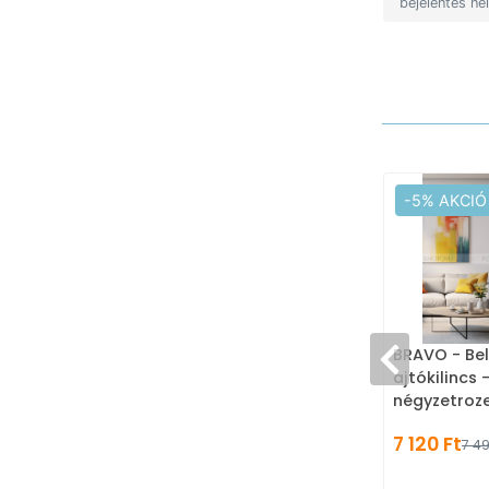
bejelentés né
-5% AKCIÓ
BRAVO - Beltér
ajtókilincs 
négyzetroze
nikkel - ma
7 120 Ft
7 49