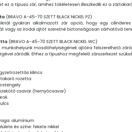
et ez a típusú zár, amihez tökéletesen illeszkedik ez a zártakar
tta
(BRAVO A-45-70 SZETT BLACK NICKEL PZ)
tóknál gyakran alkalmazott zár opció, hogy egy cilinderes
 vagy az irodai ajtót szeretné biztonságosan zárhatóvá tenni,
etta
(BRAVO A-45-70 SZETT BLACK NICKEL WC)
munkahelyünk mosdóhelyiségének ajtóira felszerelhető zárási 
ével záródik. Ehhez a típushoz megfelelő zárszerkezet szüks
gyzetrozettás kilincs
rtakaró rozetta
incstengely
szekötő csavar (hernyócsavar)
arok
ulcs
aga: alumínium
felülete és színe: fekete nikkel