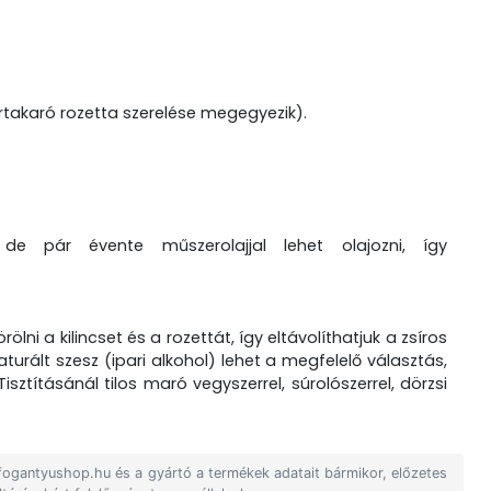
ártakaró rozetta szerelése megegyezik).
 de pár évente műszerolajjal lehet olajozni, így
lni a kilincset és a rozettát, így eltávolíthatjuk a zsíros
rált szesz (ipari alkohol) lehet a megfelelő választás,
sztításánál tilos maró vegyszerrel, súrolószerrel, dörzsi
 fogantyushop.hu és a gyártó a termékek adatait bármikor, előzetes