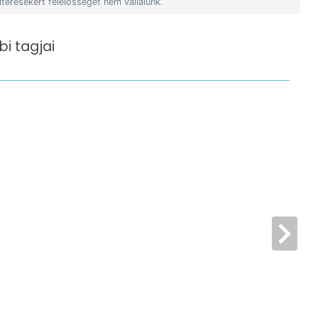
ltérésekért felelősséget nem vállalunk.
i tagjai