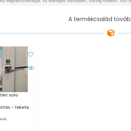
lkül megváltoztathatják. Az esetleges változásért, szöveg hibákért, fotó e
A termékcsalád tovább
i solo
-
ttás - fekete
gasfényű
5 Ft