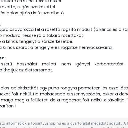
felülete és színe: fekete nikkel
rozetta, rugós szerkezettel
s balos ajtóra is felszerelhető
:
apra csavarozza fel a rozetta rögzítő modult (a kilincs és a z
ő modulra illessze rá a takaró rozettákat
 a kilincs tengelyt a zárszerkezetbe.
 a kilincs szárat a tengelyre és rögzítse hernyócsavarral
sa:
 szerű használat mellett nem igényel karbantartást,
thatjuk az élettartamot.
holos ablaktisztítót egy puha rongyra permetezni és azzal áttörö
ket folt néltül. Ha makacsabb a szennyeződés, akkor a denatu
arja meg a felületet, de a ragacsot folt nélkül eltávolítja. Ti
arítani!
lható információk a fogantyushop.hu és a gyártó által megadott adatok. A