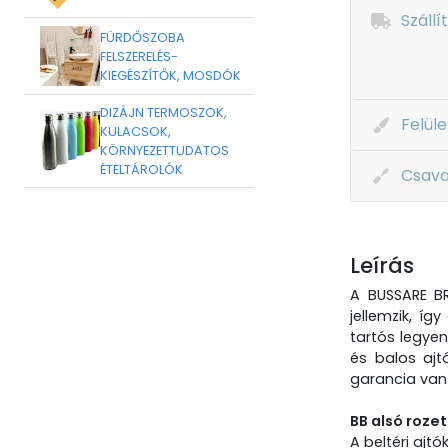
Szállí
FÜRDŐSZOBA
FELSZERELÉS-
KIEGÉSZÍTŐK, MOSDÓK
DIZÁJN TERMOSZOK,
Felüle
KULACSOK,
KÖRNYEZETTUDATOS
ÉTELTÁROLÓK
Csava
Leírás
A BUSSARE BR
jellemzik, íg
tartós legyen
és balos ajt
garancia van.
BB alsó roze
A beltéri ajt