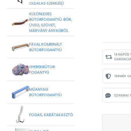
OLDALAS SZERELÉS)
KÜLÖNLEGES
BÚTORFOGANTYÚ: BŐR,
ÜVEG, SZÖVET,
MÁRVÁNY ANYAGBÓL
FÁVAL KOMBINÁLT
BÚTORFOGANTYÚ
14 NAPOS 
GARANCI
GYEREKBÚTOR
FOGANTYÚ
TERMÉK G
MŰANYAG
BÚTORFOGANTYÚ
SZAKMAI 
FOGAS, KABÁTAKASZTÓ