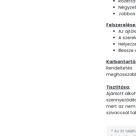
Rozetta 
Négyzet
Jobbos é
Felszerelése
Az ajtól
A szerel
Helyezze
Illessze
Karbantartá
Rendeltetés
meghosszabbí
Tisztítása:
Ajánlott alko
szennyeződése
mert az nem m
szivaccsal tak
* Az itt talá