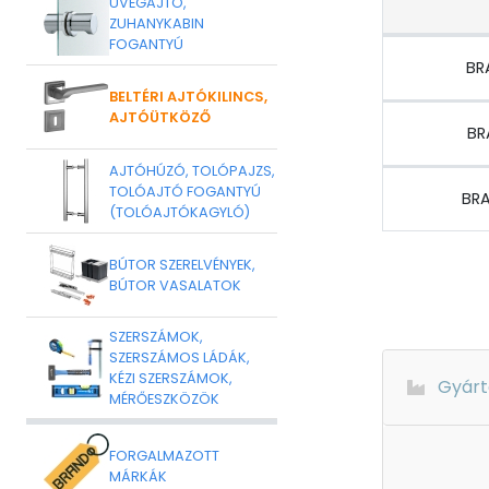
ÜVEGAJTÓ,
ZUHANYKABIN
FOGANTYÚ
BR
BELTÉRI AJTÓKILINCS,
AJTÓÜTKÖZŐ
BR
AJTÓHÚZÓ, TOLÓPAJZS,
TOLÓAJTÓ FOGANTYÚ
BR
(TOLÓAJTÓKAGYLÓ)
BÚTOR SZERELVÉNYEK,
BÚTOR VASALATOK
SZERSZÁMOK,
SZERSZÁMOS LÁDÁK,
KÉZI SZERSZÁMOK,
Gyárt
MÉRŐESZKÖZÖK
FORGALMAZOTT
MÁRKÁK