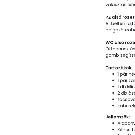
választás leh
PZ alsó roze
A beltéri aj
dolgozószobát
WC alsó roz
Otthonunk és 
gomb segítség
Tartozékok:
1 pár né
1 pár zá
1 db kil
2 db ös
facsav
imbuszk
Jellemzők:
Alapany
Kilincs 