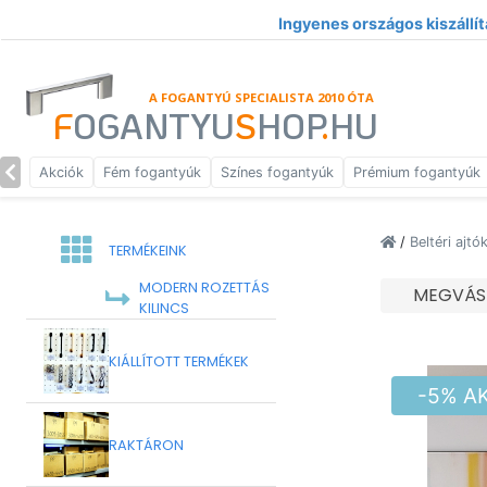
Ingyenes országos kiszállít
A FOGANTYÚ SPECIALISTA 2010 ÓTA
F
OGANTYU
S
HOP
.
HU
Akciók
Fém fogantyúk
Színes fogantyúk
Prémium fogantyúk
/
Beltéri ajtó
TERMÉKEINK
MODERN ROZETTÁS
MEGVÁS
KILINCS
KIÁLLÍTOTT TERMÉKEK
-5% A
RAKTÁRON