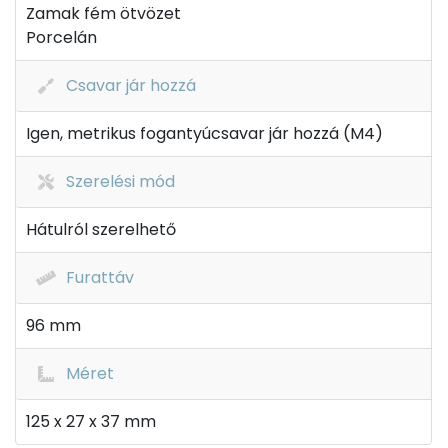
Zamak fém ötvözet
Porcelán
Csavar jár hozzá
Igen, metrikus fogantyúcsavar jár hozzá (M4)
Szerelési mód
Hátulról szerelhető
Furattáv
96 mm
Méret
125 x 27 x 37 mm