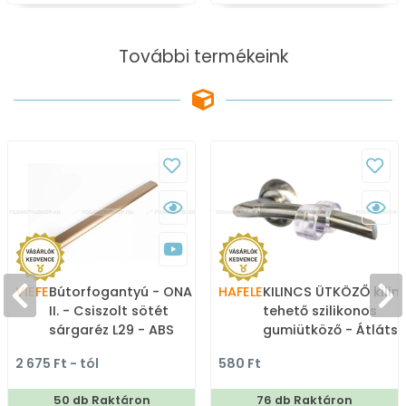
gombfogantyú
További termékeink
VIEFE
Bútorfogantyú - ONA 19 7
HAFELE
KILINCS ÜTKÖZŐ kilin
II. - Csiszolt sötét
tehető szilikonos
sárgaréz L29 - ABS
gumiütköző - Átlátsz
műanyag - Bútorajtó
Szilikon gumi -
2 675 Ft - tól
580 Ft
élére ültethető színes
Ajtóütköző,
fém fogantyú
ajtókitámasztó (pad
50 db Raktáron
76 db Raktáron