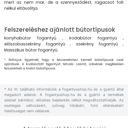
mert az nem mar, de a szennyeződést, ragacsot folt
nélkül eltávolítja.
Felszereléshez ajánlott bútortípusok
konyhabútor fogantyú , irodabútor fogantyú ,
előszobaszekrény fogantyú , szekrény fogantyú ,
klasszikus bútor fogantyú
* Felhívjuk figyelmét, hogy a felszereléshez kiemelt bútortípusok csak
ajánlások. A kiválasztott fogantyút tetszés szerint, ízlésének megfelelően
felszerelheti a kívánt bútortípusra.
* Az itt található információk a fogantyushop.hu és a gyártó által
megadott adatok. A fogantyushop.hu és a gyártó a termékek
adatait bármikor, előzetes bejelentés nélkül megváltoztathatják. Az
esetleges változásért, szöveg hibákért, fotó eltérésekért
felelősséget nem vállalunk.