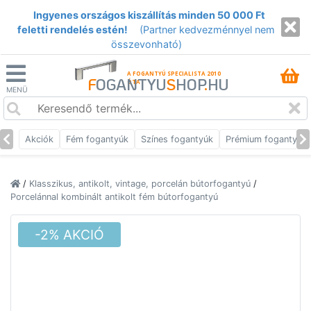
Ingyenes országos kiszállítás minden 50 000 Ft
feletti rendelés estén!
(Partner kedvezménnyel nem
összevonható)
A FOGANTYÚ SPECIALISTA 2010
F
OGANTYU
S
HOP
.
HU
ÓTA
MENÜ
Akciók
Fém fogantyúk
Színes fogantyúk
Prémium fogantyúk
/
Klasszikus, antikolt, vintage, porcelán bútorfogantyú
/
Porcelánnal kombinált antikolt fém bútorfogantyú
-2% AKCIÓ