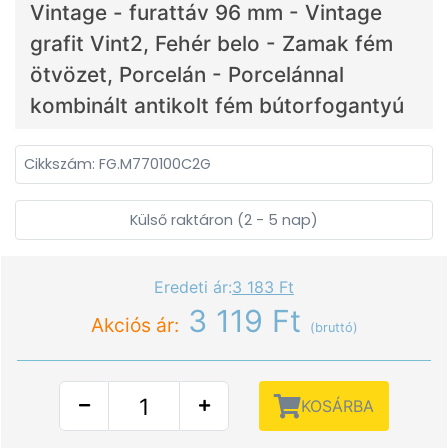
Vintage - furattáv 96 mm - Vintage
grafit Vint2, Fehér belo - Zamak fém
ötvözet, Porcelán - Porcelánnal
kombinált antikolt fém bútorfogantyú
Cikkszám: FG.M770100C2G
Külső raktáron (2 - 5 nap)
Eredeti ár:
3 183 Ft
3 119 Ft
Akciós ár:
(bruttó)
KOSÁRBA