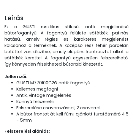
Leírás
Ez a GIUSTI rusztikus stílusú, antik megjelenésű
bútorfogantyú. A fogantyú felülete sötétkék, patinás
hatású, amely régies és karakteres megjelenést
kölcsönöz a terméknek. A középső rész fehér porcelán
betéttel van díszítve, amely elegáns kontrasztot alkot a
sötétkék kerettel.
A fogantyú egyszerűen felszerelhető,
így könnyedén frissítheted bútoraid kinézetét.
Jellemzői:
GIUSTI M770100C2G antik fogantyú
Kellemes megfogni
Antik, vintage megjelenés
Könnyű felszerelni
Felszerelése csavarozással, 2 csavarral
A bútor frontot át kell fúrni, ajánlott furatátmérő 4,5
- 5mm
Felszerelési ajánlás: