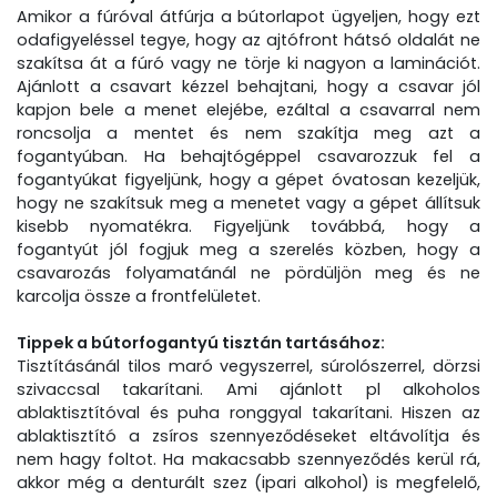
Amikor a fúróval átfúrja a bútorlapot ügyeljen, hogy ezt
odafigyeléssel tegye, hogy az ajtófront hátsó oldalát ne
szakítsa át a fúró vagy ne törje ki nagyon a laminációt.
Ajánlott a csavart kézzel behajtani, hogy a csavar jól
kapjon bele a menet elejébe, ezáltal a csavarral nem
roncsolja a mentet és nem szakítja meg azt a
fogantyúban. Ha behajtógéppel csavarozzuk fel a
fogantyúkat figyeljünk, hogy a gépet óvatosan kezeljük,
hogy ne szakítsuk meg a menetet vagy a gépet állítsuk
kisebb nyomatékra. Figyeljünk továbbá, hogy a
fogantyút jól fogjuk meg a szerelés közben, hogy a
csavarozás folyamatánál ne pördüljön meg és ne
karcolja össze a frontfelületet.
Tippek a bútorfogantyú tisztán tartásához:
Tisztításánál tilos maró vegyszerrel, súrolószerrel, dörzsi
szivaccsal takarítani. Ami ajánlott pl alkoholos
ablaktisztítóval és puha ronggyal takarítani. Hiszen az
ablaktisztító a zsíros szennyeződéseket eltávolítja és
nem hagy foltot. Ha makacsabb szennyeződés kerül rá,
akkor még a denturált szez (ipari alkohol) is megfelelő,