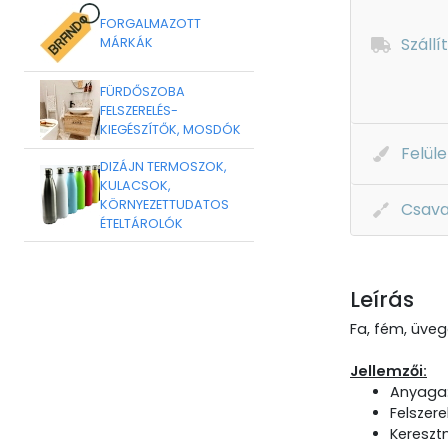
FORGALMAZOTT
Szállí
MÁRKÁK
FÜRDŐSZOBA
FELSZERELÉS-
KIEGÉSZÍTŐK, MOSDÓK
Felüle
DIZÁJN TERMOSZOK,
KULACSOK,
KÖRNYEZETTUDATOS
Csava
ÉTELTÁROLÓK
Leírás
Fa, fém, üveg
Jellemzői:
Anyaga:
Felszer
Kereszt