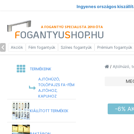
Ingyenes országos kiszállít
A FOGANTYÚ SPECIALISTA 2010 ÓTA
F
OGANTYU
S
HOP
.
HU
Akciók
Fém fogantyúk
Színes fogantyúk
Prémium fogantyúk
/
Ajtóhúzó, t
TERMÉKEINK
AJTÓHÚZÓ,
ME
TOLÓPAJZS FA-FÉM
AJTÓHOZ,
KAPUHOZ
-6% A
KIÁLLÍTOTT TERMÉKEK
RAKTÁRON