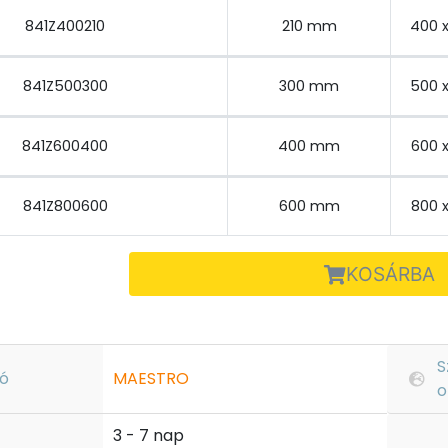
841Z400210
210 mm
400 
841Z500300
300 mm
500 
841Z600400
400 mm
600 
841Z800600
600 mm
800 
KOSÁRBA
S
ó
MAESTRO
o
3 - 7 nap