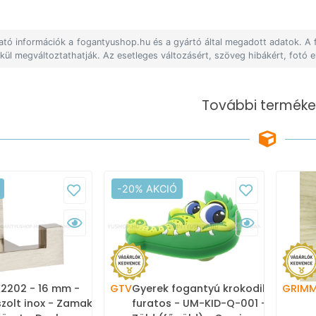
lható információk a fogantyushop.hu és a gyártó által megadott adatok. A
lkül megváltoztathatják. Az esetleges változásért, szöveg hibákért, fotó e
További terméke
-20% AKCIÓ
2202 - 16 mm -
GTV
Gyerek fogantyú krokodil - 1
GRIM
szolt inox - Zamak
furatos - UM-KID-Q-001 -