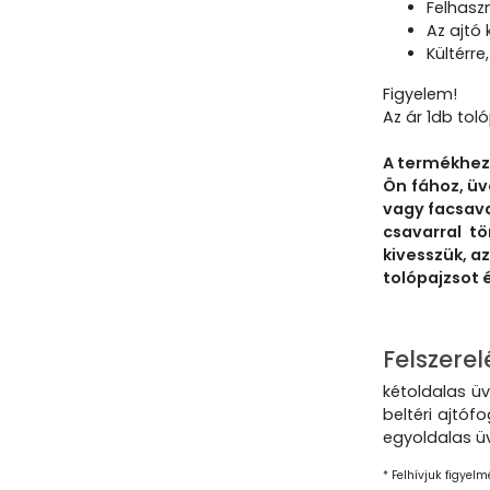
Felhasz
Az ajtó
Kültérre
Figyelem!
Az ár 1db toló
A termékhez 
Ön fához, üv
vagy facsav
csavarral t
kivesszük, az
tolópajzsot 
Felszerel
kétoldalas üv
beltéri ajtóf
egyoldalas ü
* Felhívjuk figyelm