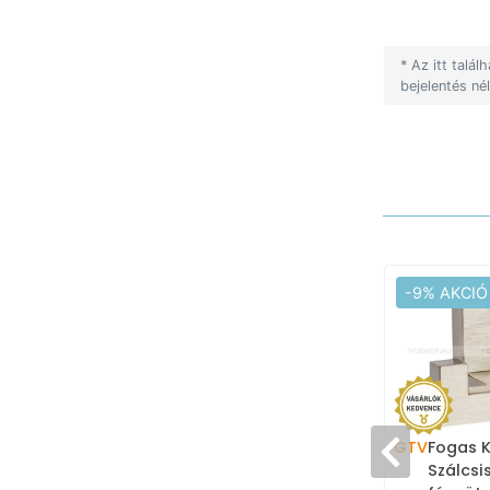
* Az itt talá
bejelentés né
-9% AKCIÓ
GTV
Fogas K
Szálcsi