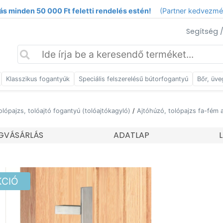
ás minden 50 000 Ft feletti rendelés estén!
(Partner kedvezm
Segítség 
Klasszikus fogantyúk
Speciális felszerelésű bútorfogantyú
Bőr, üve
olópajzs, tolóajtó fogantyú (tolóajtókagyló)
/
Ajtóhúzó, tolópajzs fa-fém 
GVÁSÁRLÁS
ADATLAP
KCIÓ