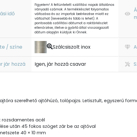
Figyelem! A feltüntetett szállítási napok általános
Á
irányadó számok. A termékkészlet folyamatos
tási idő
változása és az importok beérkezése miatt ez
m
változhat (kevesebb és több is lehet). A
pontosabb szállítási dátumot a raktárkészlet
ellenőrzése, illetve a gyártó által visszaigazolt
dátum alapján küldjük ki Önnek.
te / színe
Szálcsiszolt inox
A
r jár hozzá
Igen, jár hozzá csavar
S
ajtóra szerelhető ajtóhúzó, tolópajzs. Letisztult, egyszerű for
 rozsdamentes acél
elése után 45 fokos szöget zár be az ajtóval
metszete 40 × 10 mm