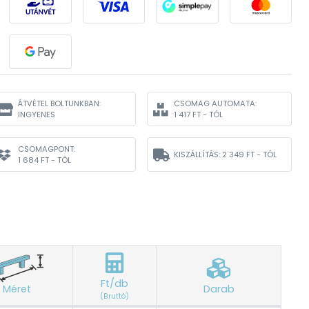
ÁTVÉTEL BOLTUNKBAN:
CSOMAG AUTOMATA:
INGYENES
1 417 FT - TÓL
CSOMAGPONT:
KISZÁLLÍTÁS:
2 349 FT - TÓL
1 684 FT - TÓL
Ft/db
Méret
Darab
(Bruttó)