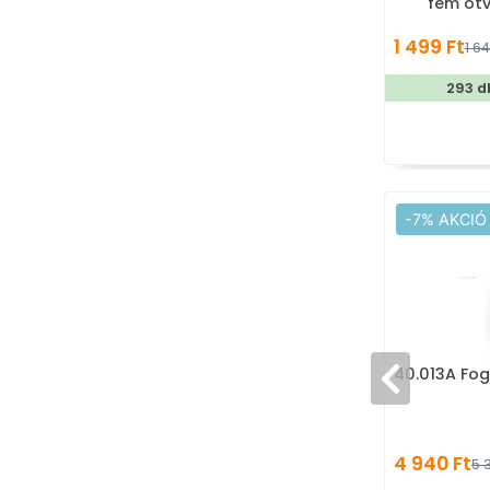
fém ötv
akaszt
1 499 Ft
1 64
293 d
-7% AKCIÓ
40.013A Fo
4 940 Ft
5 3