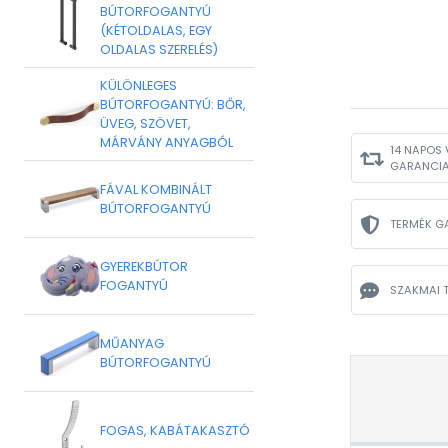
BÚTORFOGANTYÚ
(KÉTOLDALAS, EGY
OLDALAS SZERELÉS)
KÜLÖNLEGES
BÚTORFOGANTYÚ: BŐR,
ÜVEG, SZÖVET,
MÁRVÁNY ANYAGBÓL
14 NAPOS 
GARANCI
FÁVAL KOMBINÁLT
BÚTORFOGANTYÚ
TERMÉK G
GYEREKBÚTOR
FOGANTYÚ
SZAKMAI 
MŰANYAG
BÚTORFOGANTYÚ
FOGAS, KABÁTAKASZTÓ