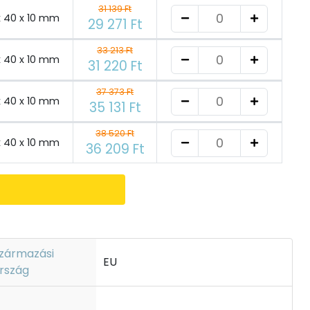
31 139 Ft
x 40 x 10 mm
29 271 Ft
33 213 Ft
x 40 x 10 mm
31 220 Ft
37 373 Ft
x 40 x 10 mm
35 131 Ft
38 520 Ft
x 40 x 10 mm
36 209 Ft
zármazási
EU
rszág