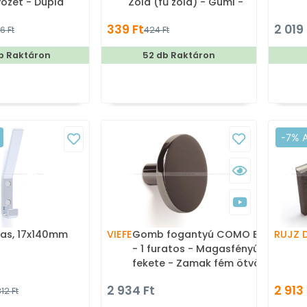
özet - Dupla
Zöld (fű zöld) - Gumi -
ós fogas
Mesefigurás, állatos
339 Ft
2 019 
6 Ft
424 Ft
gyerekbútor fogantyú
b Raktáron
52 db Raktáron
-7% 
gas, 17x140mm
VIEFE
Gomb fogantyú COMO BIG
RUJZ 
- 1 furatos - Magasfényű
fekete - Zamak fém ötvözet
- Színes fém
2 934 Ft
2 913 
12 Ft
gombfogantyú, bútorgomb