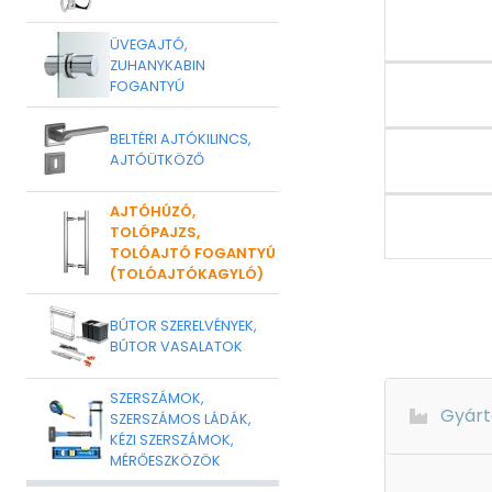
ÜVEGAJTÓ,
ZUHANYKABIN
FOGANTYÚ
BELTÉRI AJTÓKILINCS,
AJTÓÜTKÖZŐ
AJTÓHÚZÓ,
TOLÓPAJZS,
TOLÓAJTÓ FOGANTYÚ
(TOLÓAJTÓKAGYLÓ)
BÚTOR SZERELVÉNYEK,
BÚTOR VASALATOK
SZERSZÁMOK,
Gyárt
SZERSZÁMOS LÁDÁK,
KÉZI SZERSZÁMOK,
MÉRŐESZKÖZÖK