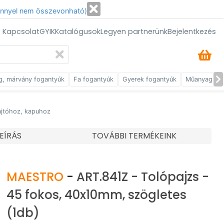
énnyel nem összevonható)
/ Kapcsolat
GYIK
Katalógusok
Legyen partnerünk
Bejelentkezés
g, márvány fogantyúk
Fa fogantyúk
Gyerek fogantyúk
Műanyag fog
ajtóhoz, kapuhoz
LEÍRÁS
TOVÁBBI TERMÉKEINK
MAESTRO
-
ART.841Z - Tolópajzs -
45 fokos, 40x10mm, szögletes
(1db)