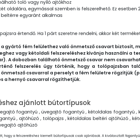
nálható toló vagy nyíló ajtókhoz
 két oldalára, egymással szemben is felszerelhető. Ez esetbe
, beltérre egyaránt alkalmas
pajzsra értendő. Ha 1 párt szeretne rendelni, akkor két terméket
a gyártó fém felülethez való önmetsző csavart biztosít, 
eghez vagy kétoldali felszereléshez kívánja használni a te
ar). A dobozban található önmetsző csavar nem csavarhat
örténő felszerelés úgy történik, hogy a tolópajzsban ta
 önmetsző csavarral a perselyt a fém felületre rögzítjük (pl.
és a hernyó csavarral rögzíthetjük.
éshez ajánlott bútortípusok
egajtó fogantyú , üvegajtó fogantyú , kétoldalas fogantyú , két
ogantyú , ajtóhúzó , tolópajzs , kétoldalas beltéri ajtóhúzó , k
vegajtó ajtóhúzó
ét, hogy a felszereléshez kiemelt bútortípusok csak ajánlások. A kiválasztott fogantyút