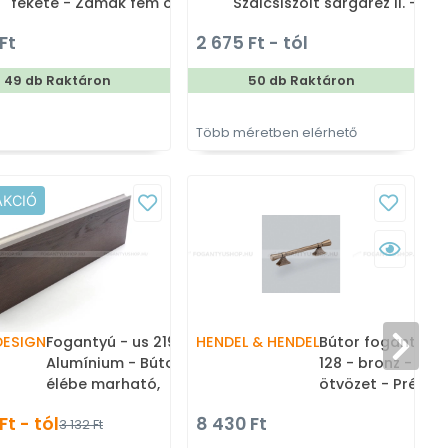
fekete - Zamak fém ötvözet
Szálcsiszolt sárgaréz II. -
- Dupla akasztós fogas
Alumínium - Bútorajtó élére
Ft
2 675 Ft - tól
1
ültethető színes fém
fogantyú
49 db Raktáron
50 db Raktáron
Több méretben elérhető
T
AKCIÓ
DESIGN
Fogantyú - us 2198 - Ezüst -
HENDEL & HENDEL
Bútor fogantyú 
V
Alumínium - Bútorajtó
128 - bronz - Za
élébe marható,
ötvözet - Prémiu
süllyeszthető fém fogantyú
furatos bútorfo
Ft - tól
8 430 Ft
3 132 Ft