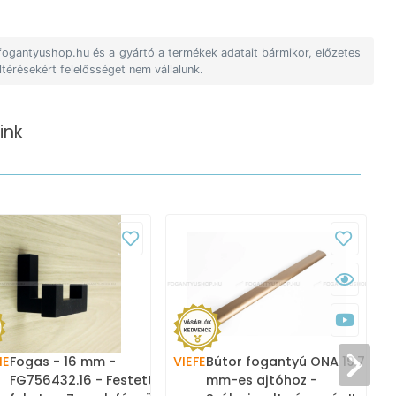
 fogantyushop.hu és a gyártó a termékek adatait bármikor, előzetes
ltérésekért felelősséget nem vállalunk.
ink
ME
Fogas - 16 mm -
VIEFE
Bútor fogantyú ONA 19,7
FG756432.16 - Festett
mm-es ajtóhoz -