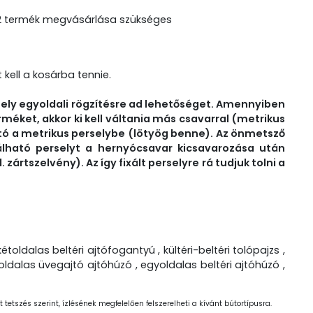
n 2 termék megvásárlása szükséges
 kell a kosárba tennie.
mely egyoldali rögzítésre ad lehetőséget. Amennyiben
rméket, akkor ki kell váltania más csavarral (metrikus
ó a metrikus perselybe (lötyög benne). Az önmetsző
lálható perselyt a hernyócsavar kicsavarozása után
 zártszelvény). Az így fixált perselyre rá tudjuk tolni a
oldalas beltéri ajtófogantyú , kültéri-beltéri tolópajzs ,
étoldalas üvegajtó ajtóhúzó , egyoldalas beltéri ajtóhúzó ,
 tetszés szerint, ízlésének megfelelően felszerelheti a kívánt bútortípusra.