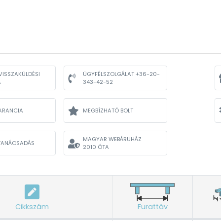
VISSZAKÜLDÉSI
ÜGYFÉLSZOLGÁLAT +36-20-
A
343-42-52
ARANCIA
MEGBÍZHATÓ BOLT
MAGYAR WEBÁRUHÁZ
TANÁCSADÁS
2010 ÓTA
Cikkszám
Furattáv