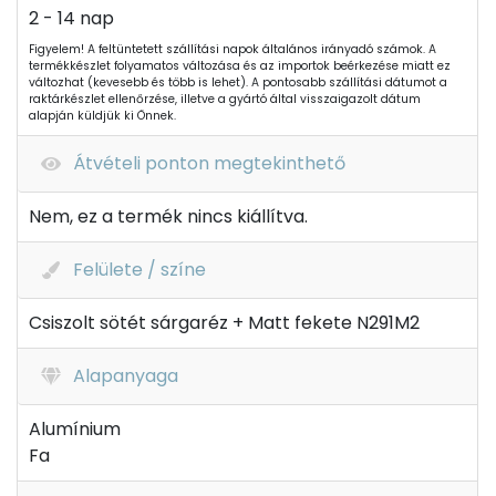
2 - 14 nap
Figyelem! A feltüntetett szállítási napok általános irányadó számok. A
termékkészlet folyamatos változása és az importok beérkezése miatt ez
változhat (kevesebb és több is lehet). A pontosabb szállítási dátumot a
raktárkészlet ellenőrzése, illetve a gyártó által visszaigazolt dátum
alapján küldjük ki Önnek.
Átvételi ponton megtekinthető
Nem, ez a termék nincs kiállítva.
Felülete / színe
Csiszolt sötét sárgaréz + Matt fekete N291M2
Alapanyaga
Alumínium
Fa