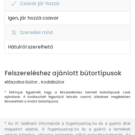
Csavar jár hozzá
Igen, jár hozzá csavar
Szerelési mód
Hátulról szerelhető
Felszereléshez ajánlott bútortípusok
előszoba bútor , irodabútor
* Felhívjuk figyelmét, hogy a felszereléshez kiemelt bútortípusok csak
ajánlások. A kiválasztott fogantyút tetszés szerint, ízlésének megfelelően
felszerelheti a kívánt bútortípusra.
* Az itt található információk a fogantyushop.hu és a gyártó által
megadott adatok. A fogantyushop.hu és a gyártó a termékek
adatait bármikor, előzetes bejelentés nélkül megváltoztathatják. Az