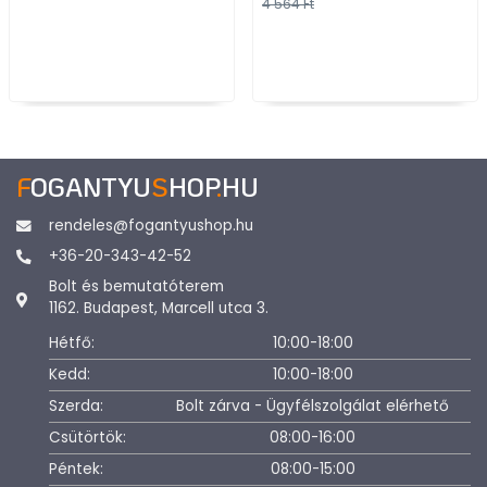
4 564 Ft
bútorfogantyú
F
OGANTYU
S
HOP
.
HU
rendeles@fogantyushop.hu
+36-20-343-42-52
Bolt és bemutatóterem
1162. Budapest, Marcell utca 3.
Hétfő:
10:00-18:00
Kedd:
10:00-18:00
Szerda:
Bolt zárva - Ügyfélszolgálat elérhető
Csütörtök:
08:00-16:00
Péntek:
08:00-15:00