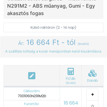
N291M2 - ABS műanyag, Gumi - Egy
akasztós fogas
Külső raktáron (2 - 14 nap)
16 664 Ft - tól
Ár:
(bruttó)
A szállítási költség a kosár menüpontban kerül kiszámításra.
Ft/db
Darab
(Bruttó)
Cikkszám:
7001060N291M2EI
16 664
Furattáv: