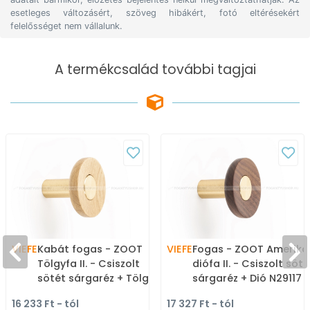
esetleges változásért, szöveg hibákért, fotó eltérésekért
felelősséget nem vállalunk.
A termékcsalád további tagjai
VIEFE
Kabát fogas - ZOOT
VIEFE
Fogas - ZOOT Amerika
Tölgyfa II. - Csiszolt
diófa II. - Csiszolt söté
sötét sárgaréz + Tölgy
sárgaréz + Dió N29117 -
N29116 - ABS műanyag,
ABS műanyag, Gumi - 
16 233 Ft - tól
17 327 Ft - tól
Gumi - Egy akasztós
akasztós fogas