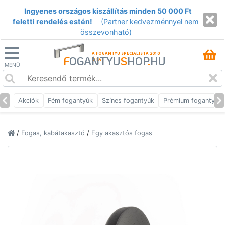
Ingyenes országos kiszállítás minden 50 000 Ft
feletti rendelés estén!
(Partner kedvezménnyel nem
összevonható)
A FOGANTYÚ SPECIALISTA 2010
F
OGANTYU
S
HOP
.
HU
ÓTA
MENÜ
Akciók
Fém fogantyúk
Színes fogantyúk
Prémium fogantyúk
/
Fogas, kabátakasztó
/
Egy akasztós fogas