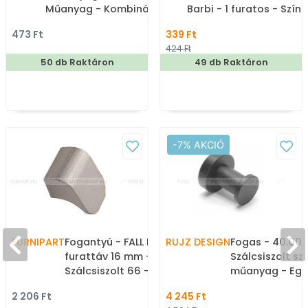
Műanyag - Kombinált,
Barbi - 1 furatos - Színe
kalaptartós fogas
- Gumi - Mesefigurás,
473 Ft
339 Ft
állatos gyerekbútor
424 Ft
fogantyú
50 db Raktáron
49 db Raktáron
-7% AKCIÓ
FURNIPART
Fogantyú - FALL KNOB 16 -
RUJZ DESIGN
Fogas - 40.009
furattáv 16 mm -
Szálcsiszolt szürke
Szálcsiszolt 66 - ABS
műanyag - Egy
műanyag - Egy méretben
fogas
2 206 Ft
4 245 Ft
gyártott fém