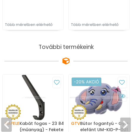
fogas
Több méretben elérhető
Több méretben elérhető
További termékeink
-20% AKCIÓ
HAFELE
Kabát fogas - 23 843.17
GTV
Bútor fogantyú - Gyere
(műanyag) - Fekete -
elefánt UM-KID-P-001