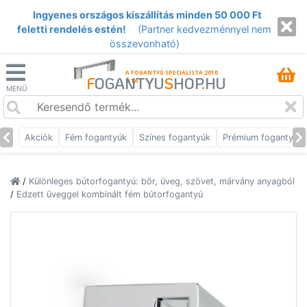
Ingyenes országos kiszállítás minden 50 000 Ft
feletti rendelés estén!
(Partner kedvezménnyel nem
összevonható)
A FOGANTYÚ SPECIALISTA 2010
F
OGANTYU
S
HOP
.
HU
ÓTA
MENÜ
Akciók
Fém fogantyúk
Színes fogantyúk
Prémium fogantyúk
/
Különleges bútorfogantyú: bőr, üveg, szövet, márvány anyagból
/
Edzett üveggel kombinált fém bútorfogantyú