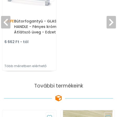
VIEFE
Bútorfogantyú - GLASS
HANDLE - Fényes króm Cr,
Átlátszó üveg - Edzett
üveggel kombinált fém
6 662 Ft - tól
bútorfogantyú
Több méretben elérhető
További termékeink