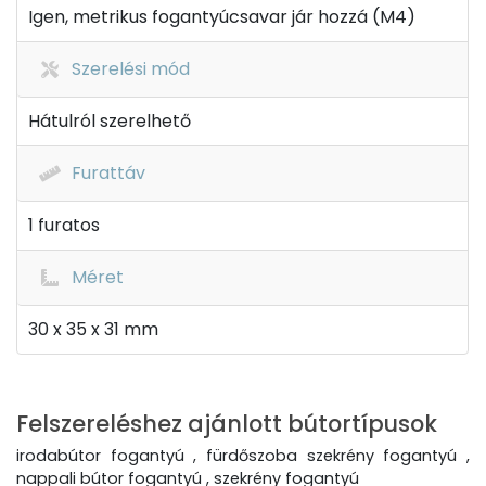
Igen, metrikus fogantyúcsavar jár hozzá (M4)
Szerelési mód
Hátulról szerelhető
Furattáv
1 furatos
Méret
30 x 35 x 31 mm
Felszereléshez ajánlott bútortípusok
irodabútor fogantyú , fürdőszoba szekrény fogantyú ,
nappali bútor fogantyú , szekrény fogantyú