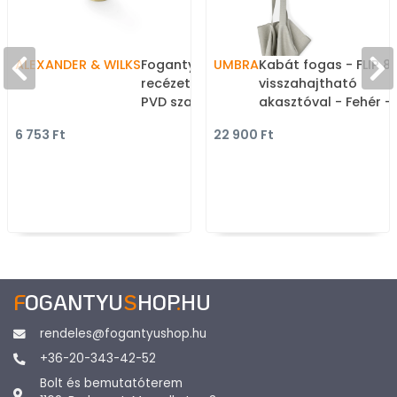
ALEXANDER & WILKS
Fogantyú - Brunel 20 PVD
UMBRA
Kabát fogas - FLIP 8
recézett PVD - 1 furatos -
visszahajtható
PVD szatén réz - Réz -
akasztóval - Fehér -
Prémium gombfogantyú,
Fa - Design falra
6 753 Ft
22 900 Ft
bútorgomb
szerelhető fogassor,
több akasztós foga
F
OGANTYU
S
HOP
.
HU
rendeles@fogantyushop.hu
+36-20-343-42-52
Bolt és bemutatóterem