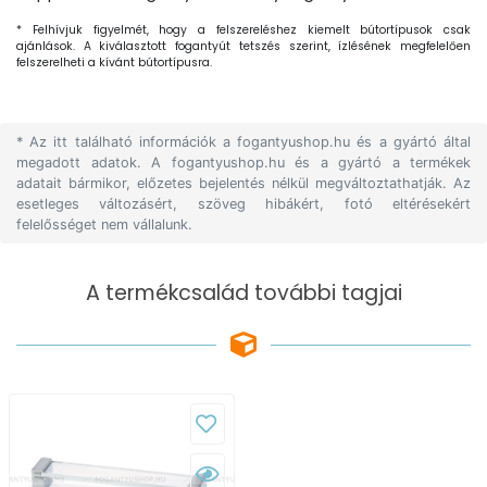
* Felhívjuk figyelmét, hogy a felszereléshez kiemelt bútortípusok csak
ajánlások. A kiválasztott fogantyút tetszés szerint, ízlésének megfelelően
felszerelheti a kívánt bútortípusra.
* Az itt található információk a fogantyushop.hu és a gyártó által
megadott adatok. A fogantyushop.hu és a gyártó a termékek
adatait bármikor, előzetes bejelentés nélkül megváltoztathatják. Az
esetleges változásért, szöveg hibákért, fotó eltérésekért
felelősséget nem vállalunk.
A termékcsalád további tagjai