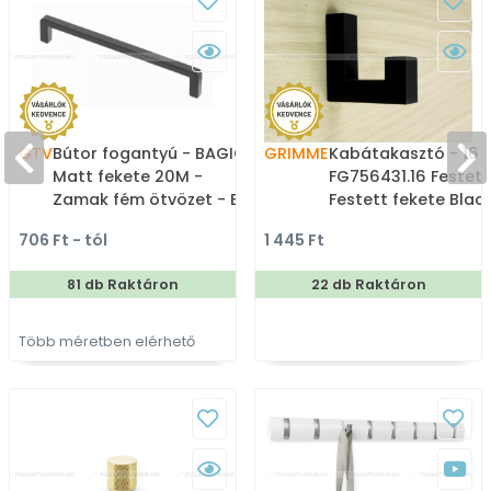
GTV
Bútor fogantyú - BAGIO -
GRIMME
Kabátakasztó - 16
Matt fekete 20M -
FG756431.16 Festett
Zamak fém ötvözet - Egy
Festett fekete Black
méretben gyártott
Zamak fém ötvözet 
706 Ft - tól
1 445 Ft
színes fém
akasztós fogas
bútorfogantyú
81 db Raktáron
22 db Raktáron
Több méretben elérhető