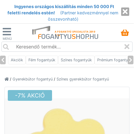
Ingyenes országos kiszállítás minden 50 000 Ft
feletti rendelés estén!
(Partner kedvezménnyel nem
összevonható)
A FOGANTYÚ SPECIALISTA 2010
F
OGANTYU
S
HOP
.
HU
ÓTA
MENÜ
Akciók
Fém fogantyúk
Színes fogantyúk
Prémium fogantyúk
/
Gyerekbútor fogantyú
/
Színes gyerekbútor fogantyú
-7% AKCIÓ