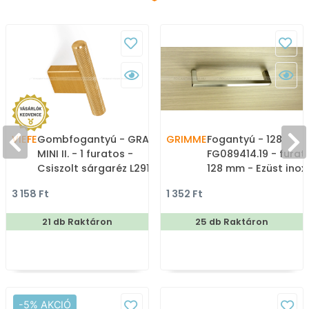
VIEFE
Gombfogantyú - GRAF
GRIMME
Fogantyú - 128
MINI II. - 1 furatos -
FG089414.19 - furat
Csiszolt sárgaréz L291 -
128 mm - Ezüst inox
ABS műanyag - Színes
(szálcsiszolt) SNiL -
3 158 Ft
1 352 Ft
fém gombfogantyú,
Márvány - Egy mér
bútorgomb
gyártott fém
21 db Raktáron
25 db Raktáron
bútorfogantyú
-5% AKCIÓ