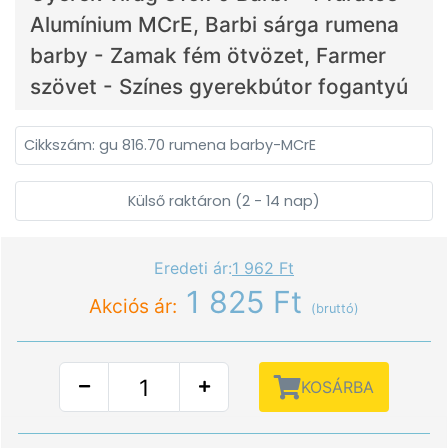
Alumínium MCrE, Barbi sárga rumena
barby - Zamak fém ötvözet, Farmer
szövet - Színes gyerekbútor fogantyú
Cikkszám: gu 816.70 rumena barby-MCrE
Külső raktáron (2 - 14 nap)
Eredeti ár:
1 962 Ft
1 825 Ft
Akciós ár:
(bruttó)
KOSÁRBA