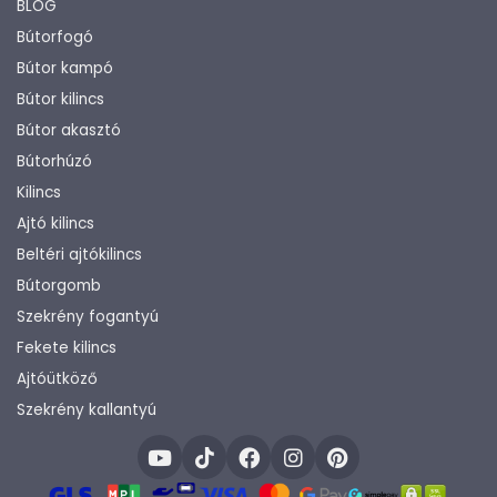
BLOG
Bútorfogó
Bútor kampó
Bútor kilincs
Bútor akasztó
Bútorhúzó
Kilincs
Ajtó kilincs
Beltéri ajtókilincs
Bútorgomb
Szekrény fogantyú
Fekete kilincs
Ajtóütköző
Szekrény kallantyú