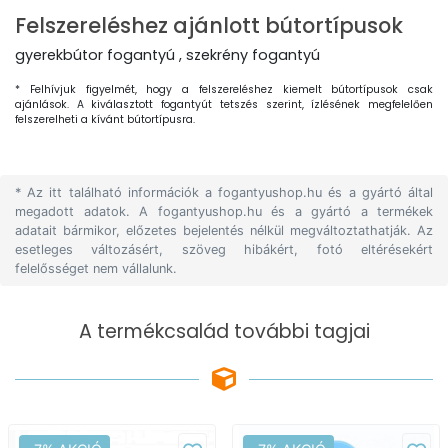
Felszereléshez ajánlott bútortípusok
gyerekbútor fogantyú , szekrény fogantyú
* Felhívjuk figyelmét, hogy a felszereléshez kiemelt bútortípusok csak
ajánlások. A kiválasztott fogantyút tetszés szerint, ízlésének megfelelően
felszerelheti a kívánt bútortípusra.
* Az itt található információk a fogantyushop.hu és a gyártó által
megadott adatok. A fogantyushop.hu és a gyártó a termékek
adatait bármikor, előzetes bejelentés nélkül megváltoztathatják. Az
esetleges változásért, szöveg hibákért, fotó eltérésekért
felelősséget nem vállalunk.
A termékcsalád további tagjai