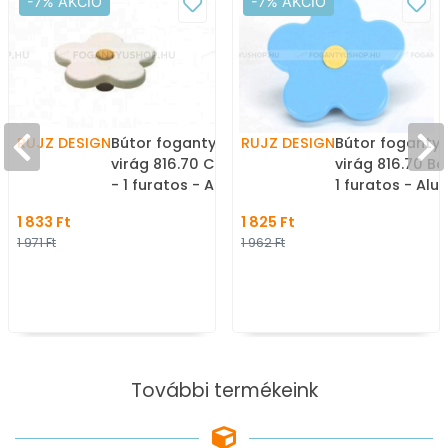
-7% AKCIÓ
-7% AKCIÓ
RUJZ DESIGN
Bútor fogantyú - Gyerek
RUJZ DESIGN
Bútor fogantyú
virág 816.70 Citromsárga
virág 816.70 Ba
- 1 furatos - Alumínium
1 furatos - Al
MCrE, Fehér belo,
MCrE, Barbi sá
1 833 Ft
1 825 Ft
Citromsárga rumena1 -
rumena barby, 
1 971 Ft
1 962 Ft
Zamak fém ötvözet,
modra barby -
Farmer szövet - Színes
fém ötvözet, F
gyerekbútor fogantyú
szövet - Színes
gyerekbútor f
További termékeink