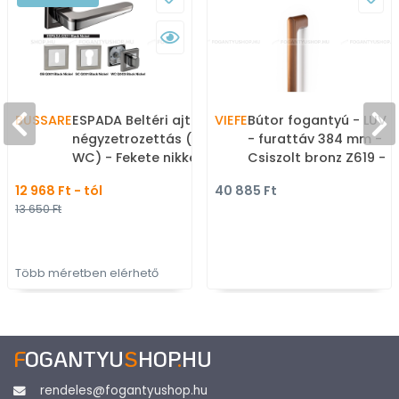
BUSSARE
ESPADA Beltéri ajtókilincs
VIEFE
Bútor fogantyú - LUV B
négyzetrozettás (BB PZ
- furattáv 384 mm -
WC) - Fekete nikkel,
Csiszolt bronz Z619 -
Krómozott - Zamak fém
Zamak fém ötvözet - 
12 968 Ft - tól
40 885 Ft
ötvözet - Modern
méretben gyártott
13 650 Ft
rozettás kilincs
színes fém
bútorfogantyú
Több méretben elérhető
F
OGANTYU
S
HOP
.
HU
rendeles@fogantyushop.hu