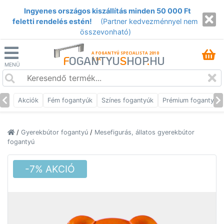
Ingyenes országos kiszállítás minden 50 000 Ft
feletti rendelés estén!
(Partner kedvezménnyel nem
összevonható)
A FOGANTYÚ SPECIALISTA 2010
F
OGANTYU
S
HOP
.
HU
ÓTA
MENÜ
Akciók
Fém fogantyúk
Színes fogantyúk
Prémium fogantyúk
/
Gyerekbútor fogantyú
/
Mesefigurás, állatos gyerekbútor
fogantyú
-7% AKCIÓ