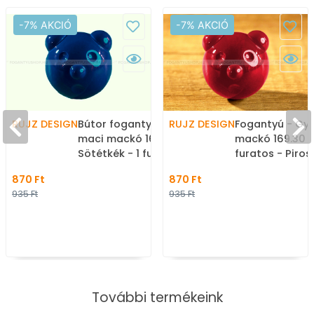
-7% AKCIÓ
-7% AKCIÓ
RUJZ DESIGN
Bútor fogantyú - Gyerek
RUJZ DESIGN
Fogantyú - Gy
maci mackó 169.30
mackó 169.30 Pi
Sötétkék - 1 furatos -
furatos - Piros
Sötétkék modra1 -
410 - Farmer sz
870 Ft
870 Ft
Farmer szövet -
Mesefigurás, á
935 Ft
935 Ft
Mesefigurás, állatos
gyerekbútor f
gyerekbútor fogantyú
További termékeink