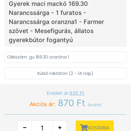
Gyerek maci mackó 169.30
Narancssárga - 1 furatos -
Narancssárga oranzna1 - Farmer
szövet - Mesefigurás, állatos
gyerekbútor fogantyú
Cikkszám: gu 169.30 oranžna 1
Külső raktáron (2 - 14 nap)
Eredeti ár:
935 Ft
870 Ft
Akciós ár:
(bruttó)
KOSÁRBA