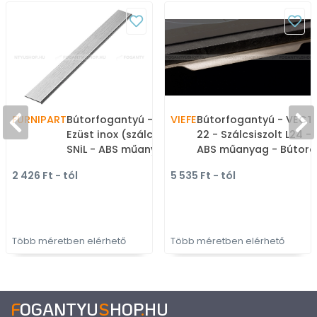
FURNIPART
Bútorfogantyú - CLIFF -
VIEFE
Bútorfogantyú - VECT
Ezüst inox (szálcsiszolt)
22 - Szálcsiszolt L24 -
SNiL - ABS műanyag -
ABS műanyag - Bútora
Bútorajtó élébe marható,
élébe marható,
2 426 Ft - tól
5 535 Ft - tól
süllyeszthető fém
süllyeszthető fém
fogantyú
fogantyú
Több méretben elérhető
Több méretben elérhető
F
OGANTYU
S
HOP
.
HU