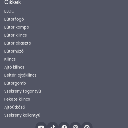
Cikkek
BLOG
Bútorfogó
Bútor kampó
Bútor kilincs
Bútor akasztó
Bútorhúzó
Kilincs
Ajtó kilincs
Beltéri ajtókilincs
Bútorgomb
Szekrény fogantyú
Fekete kilincs
Ajtóütköző
Szekrény kallantyú