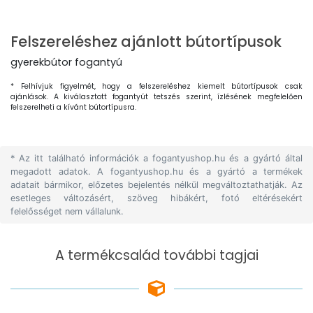
Felszereléshez ajánlott bútortípusok
gyerekbútor fogantyú
* Felhívjuk figyelmét, hogy a felszereléshez kiemelt bútortípusok csak
ajánlások. A kiválasztott fogantyút tetszés szerint, ízlésének megfelelően
felszerelheti a kívánt bútortípusra.
* Az itt található információk a fogantyushop.hu és a gyártó által
megadott adatok. A fogantyushop.hu és a gyártó a termékek
adatait bármikor, előzetes bejelentés nélkül megváltoztathatják. Az
esetleges változásért, szöveg hibákért, fotó eltérésekért
felelősséget nem vállalunk.
A termékcsalád további tagjai