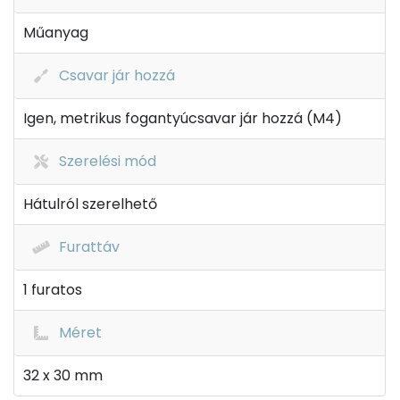
Műanyag
Csavar jár hozzá
Igen, metrikus fogantyúcsavar jár hozzá (M4)
Szerelési mód
Hátulról szerelhető
Furattáv
1 furatos
Méret
32 x 30 mm