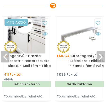
-17% AKCIÓ
FS
Fogantyú - Hrazda
EMUCA
Bútor fogantyú - FUJ
Festett - Festett fekete
Szálcsiszolt nikkel N
BlackL - Acél fém - Több
- Zamak fém ötvözet
méretben gyártott
Több méretben gyár
411 Ft - tól
1 038 Ft - tól
színes fém
fém bútorfogantyú
493 Ft
bútorfogantyú
142 db Raktáron
34 db Raktáron
Több méretben elérhető
Több méretben elérhető