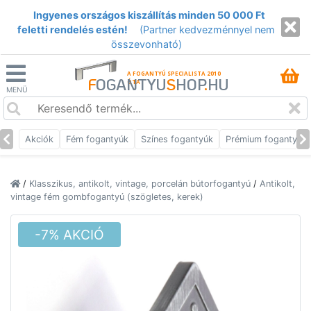
Ingyenes országos kiszállítás minden 50 000 Ft
feletti rendelés estén!
(Partner kedvezménnyel nem
összevonható)
A FOGANTYÚ SPECIALISTA 2010
F
OGANTYU
S
HOP
.
HU
ÓTA
MENÜ
Akciók
Fém fogantyúk
Színes fogantyúk
Prémium fogantyúk
/
Klasszikus, antikolt, vintage, porcelán bútorfogantyú
/
Antikolt,
vintage fém gombfogantyú (szögletes, kerek)
-7% AKCIÓ