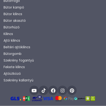
Bútorfogó
Bútor kampó
Bútor kilincs
Bútor akasztó
Bútorhúzó
Kilincs
Ajtó kilincs
Beltéri ajtókilincs
Bútorgomb
Szekrény fogantyú
Fekete kilincs
Ajtóütköző
Szekrény kallantyú