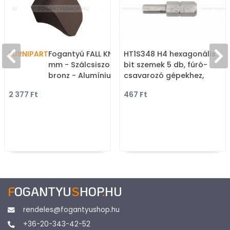
FURNIPART
Fogantyú FALL KNOB - 16
HT1S348 H4 hexagonális
mm - Szálcsiszolt antik
bit szemek 5 db, fúró-
bronz - Alumínium -
csavarozó gépekhez,
Klasszikus, vintage, antik
csavarhúzókhoz
2 377 Ft
467 Ft
fém bútorfogantyú
F
OGANTYU
S
HOP
.
HU
rendeles@fogantyushop.hu
+36-20-343-42-52