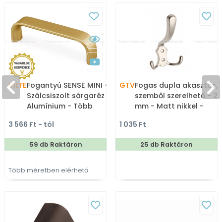
VIEFE
Fogantyú SENSE MINI -
GTV
Fogas dupla akasztós,
Szálcsiszolt sárgaréz II. -
szemből szerelhető - 2
Alumínium - Több
mm - Matt nikkel -
méretben gyártott
Zamak fém ötvözet -
3 566 Ft - tól
1 035 Ft
színes fém
Kombinált, kalaptartós
bútorfogantyú
fogas
59 db Raktáron
25 db Raktáron
Több méretben elérhető