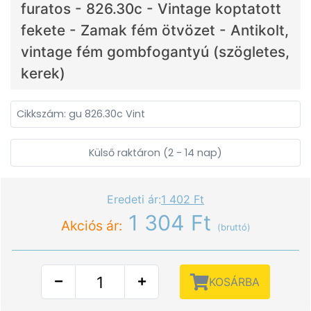
furatos - 826.30c - Vintage koptatott
fekete - Zamak fém ötvözet - Antikolt,
vintage fém gombfogantyú (szögletes,
kerek)
Cikkszám: gu 826.30c Vint
Külső raktáron (2 - 14 nap)
Eredeti ár:
1 402 Ft
1 304 Ft
Akciós ár:
(bruttó)
KOSÁRBA