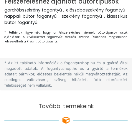
Felszereléshez ajánlott bútortípusok
gardróbszekrény fogantyú , előszobaszekrény fogantyú ,
nappali bútor fogantyú , szekrény fogantyú , klasszikus
bútor fogantyú
* Felhívjuk figyelmét, hogy a felszereléshez kiemelt bútortípusok csak
ajánlások. A kiválasztott fogantyút tetszés szerint, ízlésének megfelelően
felszerelheti a kívánt bútortípusra.
* Az itt található információk a fogantyushop.hu és a gyártó által
megadott adatok. A fogantyushop.hu és a gyártó a termékek
adatait bármikor, előzetes bejelentés nélkül megváltoztathatják. Az
esetleges változásért, szöveg hibákért, fotó eltérésekért
felelősséget nem vállalunk.
További termékeink