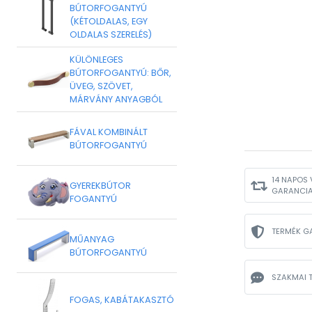
BÚTORFOGANTYÚ
(KÉTOLDALAS, EGY
OLDALAS SZERELÉS)
KÜLÖNLEGES
BÚTORFOGANTYÚ: BŐR,
ÜVEG, SZÖVET,
MÁRVÁNY ANYAGBÓL
FÁVAL KOMBINÁLT
BÚTORFOGANTYÚ
14 NAPOS 
GYEREKBÚTOR
GARANCI
FOGANTYÚ
TERMÉK G
MŰANYAG
BÚTORFOGANTYÚ
SZAKMAI 
FOGAS, KABÁTAKASZTÓ