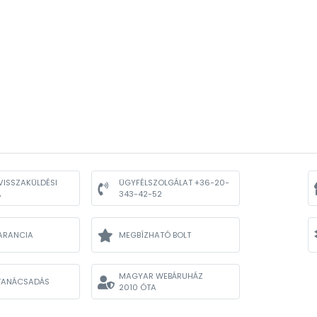
VISSZAKÜLDÉSI
ÜGYFÉLSZOLGÁLAT +36-20-
A
343-42-52
ARANCIA
MEGBÍZHATÓ BOLT
MAGYAR WEBÁRUHÁZ
TANÁCSADÁS
2010 ÓTA