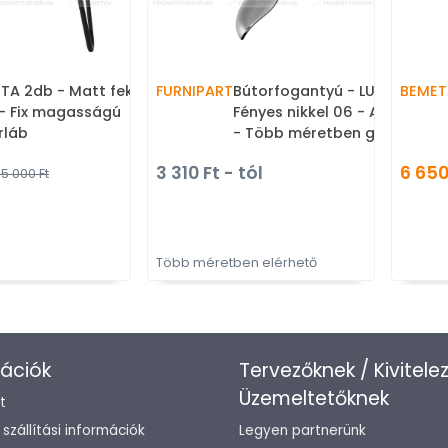
TA 2db - Matt fekete -
FURNIPART
Bútorfogantyú - LUNA -
BEMET
 - Fix magasságú
Fényes nikkel 06 - Acél fém
rláb
- Több méretben gyártott
fém bútorfogantyú
3 310 Ft - tól
6 650
5 000 Ft
Több méretben elérhető
ációk
Tervezőknek / Kivitele
Üzemeltetőknek
t
/ szállítási információk
Legyen partnerünk