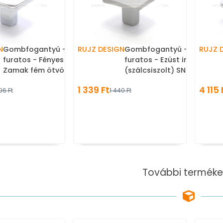
N
Gombfogantyú - 590.01 - 1
RUJZ DESIGN
Gombfogantyú - 590.01 - 1
RUJZ 
furatos - Fényes króm Cr -
furatos - Ezüst inox
Zamak fém ötvözet - Fém
(szálcsiszolt) SNiL - Zama
gombfogantyú, bútorgomb
fém ötvözet - Fém
1 339 Ft
4 115 
96 Ft
1 440 Ft
(szögletes, kerek)
gombfogantyú, bútorgom
(szögletes, kerek)
További terméke