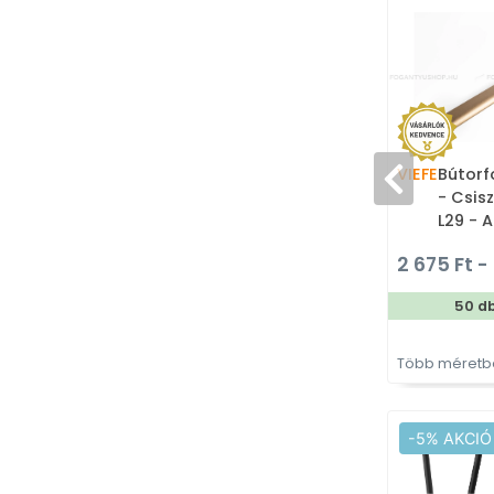
VIEFE
Bútorfo
- Csis
L29 - 
Bútora
2 675 Ft - 
színes
50 d
Több méretbe
-5% AKCIÓ