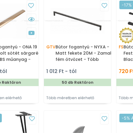
-17%
gantyú - ONA 19 7 II.
GTV
Bútor fogantyú - NYXA -
FS
Bút
zolt sötét sárgaréz
Matt fekete 20M - Zamak
Fest
ABS műanyag -
fém ötvözet - Több
Blac
jtó élére ültethető
méretben gyártott színes
- T
tól
1 012 Ft - tól
720 Ft
 fém fogantyú
fém bútorfogantyú
szí
b Raktáron
50 db Raktáron
n elérhető
Több méretben elérhető
Több m
-5% 