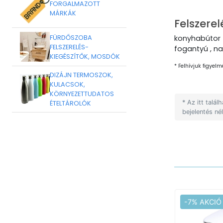
FORGALMAZOTT
MÁRKÁK
Felszerel
FÜRDŐSZOBA
konyhabútor 
FELSZERELÉS-
fogantyú , na
KIEGÉSZÍTŐK, MOSDÓK
* Felhívjuk figyelm
DIZÁJN TERMOSZOK,
KULACSOK,
KÖRNYEZETTUDATOS
* Az itt talá
ÉTELTÁROLÓK
bejelentés né
-7% AKCIÓ