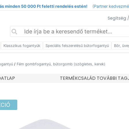
ás minden 50 000 Ft feletti rendelés estén!
(Partner kedvezm
Segítség 
Klasszikus fogantyúk
Speciális felszerelésű bútorfogantyú
Bőr, üve
ogantyú
/
Fém gombfogantyú, bútorgomb (szögletes, kerek)
DATLAP
TERMÉKCSALÁD TOVÁBBI TAG
KCIÓ