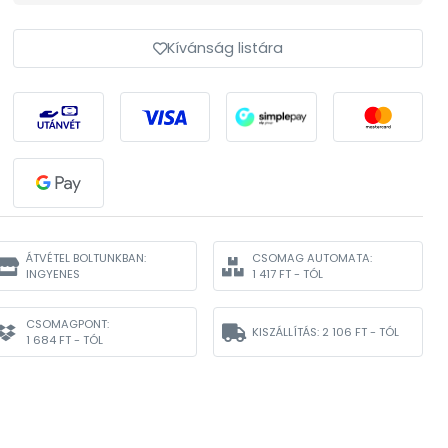
Kívánság listára
ÁTVÉTEL BOLTUNKBAN:
CSOMAG AUTOMATA:
INGYENES
1 417 FT - TÓL
CSOMAGPONT:
KISZÁLLÍTÁS:
2 106 FT - TÓL
1 684 FT - TÓL