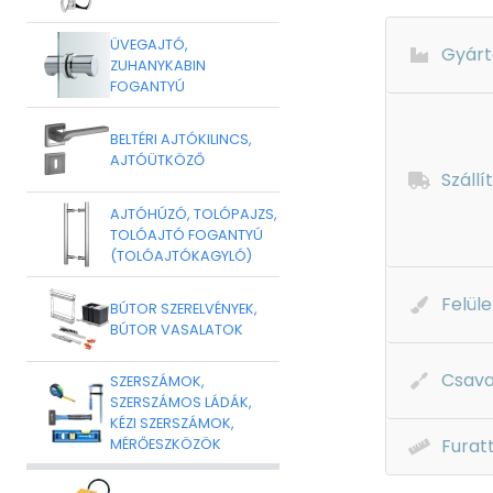
ÜVEGAJTÓ,
Gyárt
ZUHANYKABIN
FOGANTYÚ
BELTÉRI AJTÓKILINCS,
AJTÓÜTKÖZŐ
Szállí
AJTÓHÚZÓ, TOLÓPAJZS,
TOLÓAJTÓ FOGANTYÚ
(TOLÓAJTÓKAGYLÓ)
Felüle
BÚTOR SZERELVÉNYEK,
BÚTOR VASALATOK
Csava
SZERSZÁMOK,
SZERSZÁMOS LÁDÁK,
KÉZI SZERSZÁMOK,
Furat
MÉRŐESZKÖZÖK