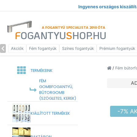
Ingyenes országos kiszállít
A FOGANTYÚ SPECIALISTA 2010 ÓTA
F
OGANTYU
S
HOP
.
HU
Akciók
Fém fogantyúk
Színes fogantyúk
Prémium fogantyúk
/
Fém bútorf
TERMÉKEINK
FÉM
A
GOMBFOGANTYÚ,
BÚTORGOMB
(SZÖGLETES, KEREK)
-7% A
KIÁLLÍTOTT TERMÉKEK
RAKTÁRON