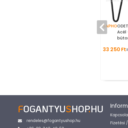
SAPHO
ODET
Acél
búto
33 250 Ft
3
Inform
F
OGANTYU
S
HOP
.
HU
Kapcsola
rendeles@fogantyushop.hu
Fizetési 