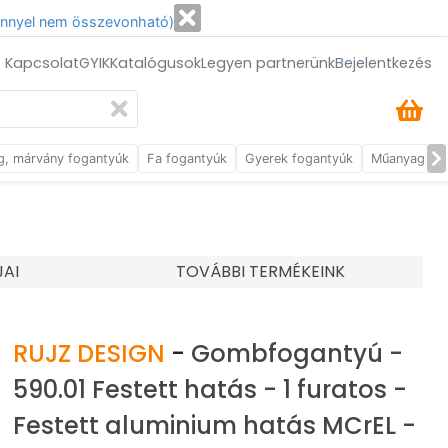
énnyel nem összevonható)
/ Kapcsolat
GYIK
Katalógusok
Legyen partnerünk
Bejelentkezés
g, márvány fogantyúk
Fa fogantyúk
Gyerek fogantyúk
Műanyag fog
JAI
TOVÁBBI TERMÉKEINK
RUJZ DESIGN
-
Gombfogantyú -
590.01 Festett hatás - 1 furatos -
Festett aluminium hatás MCrEL -