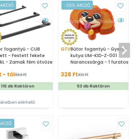
 AKCIÓ
-20% AKCIÓ
or fogantyú - CUB
GTV
Bútor fogantyú - Gyerek
V
ett - Festett fekete
kutya UM-KID-Z-001
kL - Zamak fém ötvözet
Narancssárga - 1 furatos -
öbb méretben gyártott
Színes - Gumi -
 - tól
328 Ft
2
864 Ft
410 Ft
nes fém bútorfogantyú
Mesefigurás, állatos
gyerekbútor fogantyú
115 db Raktáron
53 db Raktáron
éretben elérhető
T
AKCIÓ