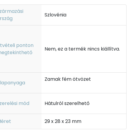
zármazási
Szlovénia
rszág
tvételi ponton
Nem, ez a termék nincs kiállítva.
egtekinthető
Zamak fém ötvözet
lapanyaga
zerelési mód
Hátulról szerelhető
éret
29 x 28 x 23 mm