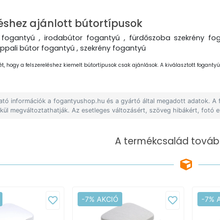
éshez ajánlott bútortípusok
fogantyú , irodabútor fogantyú , fürdőszoba szekrény fog
ppali bútor fogantyú , szekrény fogantyú
ét, hogy a felszereléshez kiemelt bútortípusok csak ajánlások. A kiválasztott fogantyút
lható információk a fogantyushop.hu és a gyártó által megadott adatok. A
lkül megváltoztathatják. Az esetleges változásért, szöveg hibákért, fotó e
A termékcsalád tovább
-7% AKCIÓ
-7% 