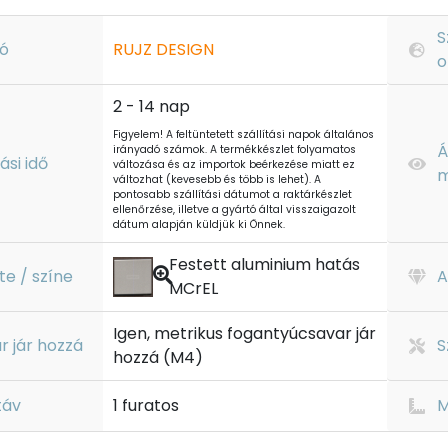
S
ó
RUJZ DESIGN
o
2 - 14 nap
Figyelem! A feltüntetett szállítási napok általános
Á
irányadó számok. A termékkészlet folyamatos
tási idő
változása és az importok beérkezése miatt ez
m
változhat (kevesebb és több is lehet). A
pontosabb szállítási dátumot a raktárkészlet
ellenőrzése, illetve a gyártó által visszaigazolt
dátum alapján küldjük ki Önnek.
Festett aluminium hatás
te / színe
A
MCrEL
Igen, metrikus fogantyúcsavar jár
r jár hozzá
S
hozzá (M4)
táv
1 furatos
M