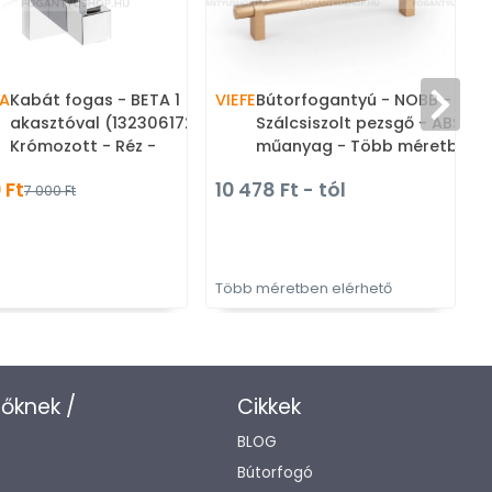
A
Kabát fogas - BETA 1
VIEFE
Bútorfogantyú - NOBB -
akasztóval (132306172) -
Szálcsiszolt pezsgő - ABS
Krómozott - Réz -
műanyag - Több méretben
Fürdőszobai fali fogas
gyártott színes fém
 Ft
10 478 Ft - tól
7 000 Ft
bútorfogantyú
Több méretben elérhető
T
zőknek /
Cikkek
BLOG
Bútorfogó