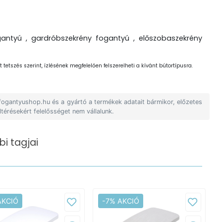
antyú , gardróbszekrény fogantyú , előszobaszekrény
 tetszés szerint, ízlésének megfelelően felszerelheti a kívánt bútortípusra.
 fogantyushop.hu és a gyártó a termékek adatait bármikor, előzetes
ltérésekért felelősséget nem vállalunk.
i tagjai
AKCIÓ
-7% AKCIÓ