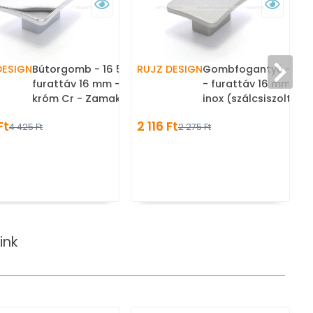
DESIGN
Bútorgomb - 16 590.02 -
RUJZ DESIGN
Gombfogantyú - 16 
furattáv 16 mm - Fényes
- furattáv 16 mm - E
k
króm Cr - Zamak fém
inox (szálcsiszolt) SN
ötvözet - Fém
Zamak fém ötvözet 
Ft
2 116 Ft
4 425 Ft
2 275 Ft
b
gombfogantyú, bútorgomb
gombfogantyú, bút
(szögletes, kerek)
(szögletes, kerek)
ink