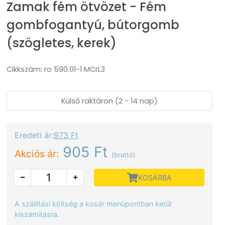
Zamak fém ötvözet - Fém
gombfogantyú, bútorgomb
(szögletes, kerek)
Cikkszám: ro 590.01-1 MCrL3
Külső raktáron (2 - 14 nap)
Eredeti ár:
973 Ft
905 Ft
Akciós ár:
(bruttó)
KOSÁRBA
A szállítási költség a kosár menüpontban kerül
kiszámításra.