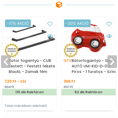
-17% AKCIÓ
-20% AKCIÓ
FS
Bútor fogantyú - CUB
GTV
Bútorfogantyú - Gyere
Festett - Festett fekete
AUTÓ UM-KID-D-001
BlackL - Zamak fém
Piros - 1 furatos - Színe
ötvözet - Több méretben
- Gumi - Színes
720 Ft - tól
366 Ft
gyártott színes fém
gyerekbútor fogantyú
864 Ft
457 Ft
bútorfogantyú
115 db Raktáron
52 db Raktáron
Több méretben elérhető