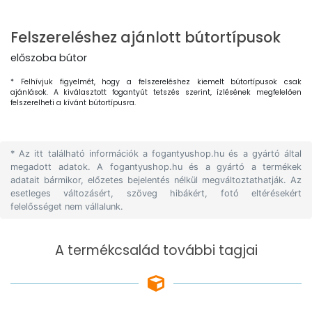
Felszereléshez ajánlott bútortípusok
előszoba bútor
* Felhívjuk figyelmét, hogy a felszereléshez kiemelt bútortípusok csak
ajánlások. A kiválasztott fogantyút tetszés szerint, ízlésének megfelelően
felszerelheti a kívánt bútortípusra.
* Az itt található információk a fogantyushop.hu és a gyártó által
megadott adatok. A fogantyushop.hu és a gyártó a termékek
adatait bármikor, előzetes bejelentés nélkül megváltoztathatják. Az
esetleges változásért, szöveg hibákért, fotó eltérésekért
felelősséget nem vállalunk.
A termékcsalád további tagjai