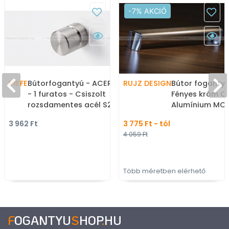
-7% AKCIÓ
VIEFE
Bútorfogantyú - ACER 28
RUJZ DESIGN
Bútor fogantyú 
- 1 furatos - Csiszolt
Fényes króm Cr
rozsdamentes acél S25 -
Alumínium MCr
Márvány - Rozsdamentes
műanyag - Tö
3 962 Ft
3 775 Ft - tól
acél - inox fém
méretben gyár
4 059 Ft
bútorfogantyú
bútorfogantyú
Több méretben elérhető
F
OGANTYU
S
HOP
.
HU