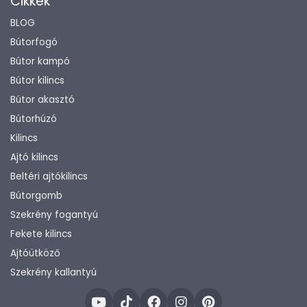
Cikkek
BLOG
Bútorfogó
Bútor kampó
Bútor kilincs
Bútor akasztó
Bútorhúzó
Kilincs
Ajtó kilincs
Beltéri ajtókilincs
Bútorgomb
Szekrény fogantyú
Fekete kilincs
Ajtóütköző
Szekrény kallantyú