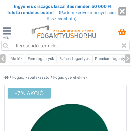
Ingyenes országos kiszállítás minden 50 000 Ft
feletti rendelés estén!
(Partner kedvezménnyel nem
összevonható)
A FOGANTYÚ SPECIALISTA 2010
F
OGANTYU
S
HOP
.
HU
ÓTA
MENÜ
Akciók
Fém fogantyúk
Színes fogantyúk
Prémium fogantyúk
/
Fogas, kabátakasztó
/
Fogas gyerekeknek
-7% AKCIÓ