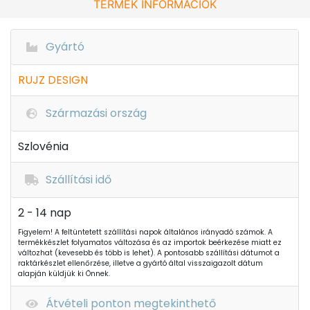
TERMÉK INFORMÁCIÓK
Gyártó
RUJZ DESIGN
Származási ország
Szlovénia
Szállítási idő
2 - 14 nap
Figyelem! A feltüntetett szállítási napok általános irányadó számok. A
termékkészlet folyamatos változása és az importok beérkezése miatt ez
változhat (kevesebb és több is lehet). A pontosabb szállítási dátumot a
raktárkészlet ellenőrzése, illetve a gyártó által visszaigazolt dátum
alapján küldjük ki Önnek.
Átvételi ponton megtekinthető