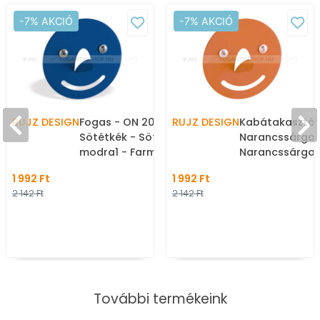
-7% AKCIÓ
-7% AKCIÓ
RUJZ DESIGN
Fogas - ON 2087
RUJZ DESIGN
Kabátakasztó 
Sötétkék - Sötétkék
Narancssárga 
modra1 - Farmer szövet -
Narancssárga 
Fogas gyerekeknek
Farmer szövet 
1 992 Ft
1 992 Ft
gyerekeknek
2 142 Ft
2 142 Ft
További termékeink