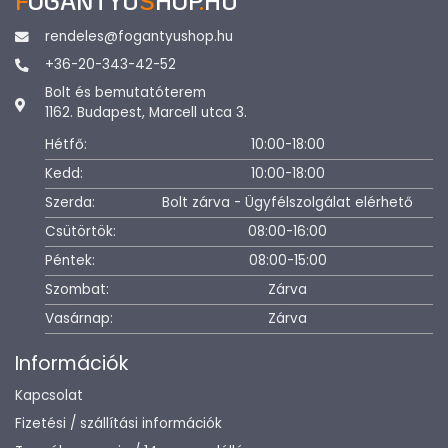
F
OGANTYU
S
HOP
.
HU
rendeles@fogantyushop.hu
+36-20-343-42-52
Bolt és bemutatóterem
1162. Budapest, Marcell utca 3.
Hétfő:
10:00-18:00
Kedd:
10:00-18:00
Szerda:
Bolt zárva - Ügyfélszolgálat elérhető
Csütörtök:
08:00-16:00
Péntek:
08:00-15:00
Szombat:
Zárva
Vasárnap:
Zárva
Információk
Kapcsolat
Fizetési / szállítási információk