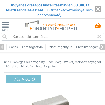
Ingyenes országos kiszállítás minden 50 000 Ft
feletti rendelés estén!
(Partner kedvezménnyel nem
összevonható)
A FOGANTYÚ SPECIALISTA 2010
F
OGANTYU
S
HOP
.
HU
ÓTA
MENÜ
Akciók
Fém fogantyúk
Színes fogantyúk
Prémium fogantyúk
/
Különleges bútorfogantyú: bőr, üveg, szövet, márvány anyagból
/
Bőrrel kombinált fém bútorfogantyú
-7% AKCIÓ