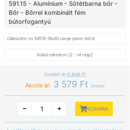
591.15 - Alumínium - Sötétbarna bőr -
Bőr - Bőrrel kombinált fém
bútorfogantyú
Cikkszám: ro 591.15-16x30 usnje rjavo-MCrE
Külső raktáron (2 - 14 nap)
Eredeti ár:
3 848 Ft
3 579 Ft
Akciós ár:
(bruttó)
KOSÁRBA