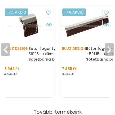
-7% AKCIÓ
-7% AKCIÓ
RUJZ DESIGN
Bútor fogantyú - 16 mm -
RUJZ DESIGN
Bútor foganty
591.15 - Ezüst -
- 591.15 - Alum
Sötétbarna bőr -
Sötétbarna bőr
Alumínium - Bőr - Bőrrel
Bőrrel kombiná
3 949 Ft
7 455 Ft
kombinált fém
bútorfogantyú
4 246 Ft
8 016 Ft
bútorfogantyú
További termékeink