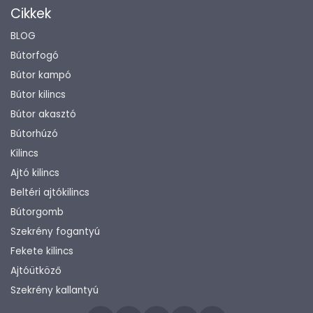
Cikkek
BLOG
Bútorfogó
Bútor kampó
Bútor kilincs
Bútor akasztó
Bútorhúzó
Kilincs
Ajtó kilincs
Beltéri ajtókilincs
Bútorgomb
Szekrény fogantyú
Fekete kilincs
Ajtóütköző
Szekrény kallantyú