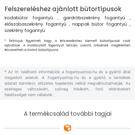
Felszereléshez ajánlott bútortípusok
irodabútor fogantyú , gardróbszekrény fogantyú ,
előszobaszekrény fogantyú , nappali bútor fogantyú ,
szekrény fogantyú
* Felhívjuk figyelmét, hogy a felszereléshez kiemelt bútortípusok csak
ajánlások. A kiválasztott fogantyút tetszés szerint, ízlésének megfelelően
felszerelheti a kívánt bútortípusra.
* Az itt található információk a fogantyushop.hu és a gyártó által
megadott adatok. A fogantyushop.hu és a gyártó a termékek
adatait bármikor, előzetes bejelentés nélkül megváltoztathatják. Az
esetleges változásért, szöveg hibákért, fotó eltérésekért
felelősséget nem vállalunk.
A termékcsalád további tagjai