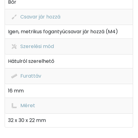
Bőr
Csavar jár hozzá
Igen, metrikus fogantyúcsavar jár hozzá (M4)
Szerelési mód
Hátulról szerelhető
Furattáv
16 mm
Méret
32 x 30 x 22 mm