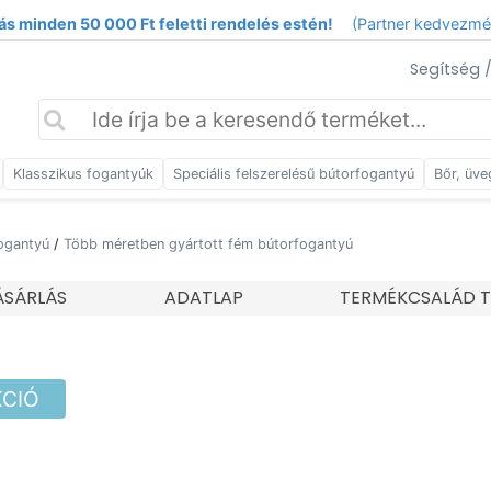
ás minden 50 000 Ft feletti rendelés estén!
(Partner kedvezm
Segítség 
Klasszikus fogantyúk
Speciális felszerelésű bútorfogantyú
Bőr, üve
ogantyú
/
Több méretben gyártott fém bútorfogantyú
SÁRLÁS
ADATLAP
TERMÉKCSALÁD T
KCIÓ