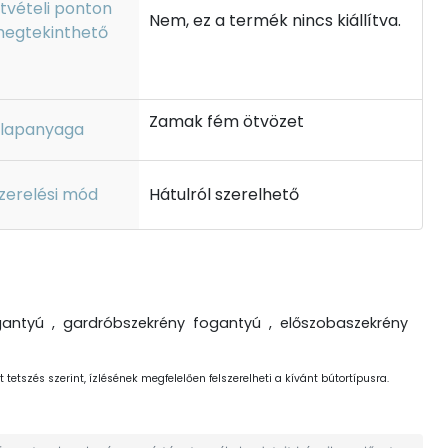
tvételi ponton
Nem, ez a termék nincs kiállítva.
egtekinthető
Zamak fém ötvözet
lapanyaga
zerelési mód
Hátulról szerelhető
antyú , gardróbszekrény fogantyú , előszobaszekrény
 tetszés szerint, ízlésének megfelelően felszerelheti a kívánt bútortípusra.