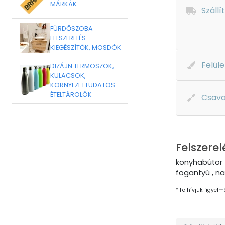
MÁRKÁK
Szállí
FÜRDŐSZOBA
FELSZERELÉS-
KIEGÉSZÍTŐK, MOSDÓK
Felüle
DIZÁJN TERMOSZOK,
KULACSOK,
KÖRNYEZETTUDATOS
ÉTELTÁROLÓK
Csava
Felszerel
konyhabútor 
fogantyú , na
* Felhívjuk figyelm