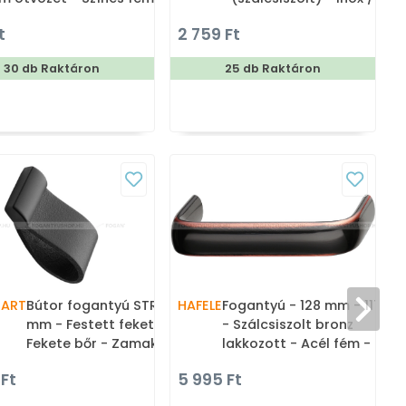
ombfogantyú, bútorgomb
Rozsdamentes acél - Egy
t
2 759 Ft
2
méretben gyártott fém
bútorfogantyú
30 db Raktáron
25 db Raktáron
PART
Bútor fogantyú STRAP - 16
HAFELE
Fogantyú - 128 mm - 117.64
mm - Festett fekete -
- Szálcsiszolt bronz
Fekete bőr - Zamak fém
lakkozott - Acél fém -
ú
ötvözet - Bőr - Bőrrel
Klasszikus, vintage, antik
 Ft
5 995 Ft
kombinált fém
fém bútorfogantyú
bútorfogantyú