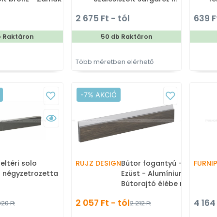
özet - Porcelán -
Alumínium - Bútorajtó élére
g
2 675 Ft - tól
639 F
nnal kombinált
ültethető színes fém
t fém bútorfogantyú
fogantyú
b Raktáron
50 db Raktáron
Több méretben elérhető
-7% AKCIÓ
eltéri solo
RUJZ DESIGN
Bútor fogantyú - us 2142 -
FURNI
 - négyzetrozetta
Ezüst - Alumínium -
Bútorajtó élébe marható,
süllyeszthető fém foganty
2 057 Ft - tól
4 164
920 Ft
2 212 Ft