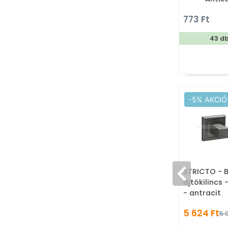
fém ötv
773 Ft
Porcelá
antikol
43 d
-5% AKCIÓ
STRICTO - B
ajtókilincs
- antracit
5 624 Ft
5 