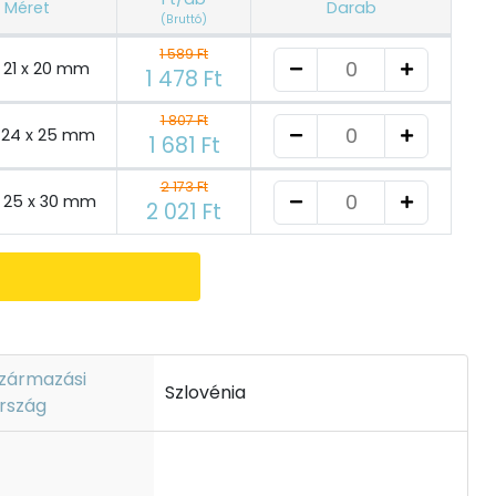
Méret
Darab
(Bruttó)
1 589 Ft
x 21 x 20 mm
1 478 Ft
1 807 Ft
x 24 x 25 mm
1 681 Ft
2 173 Ft
x 25 x 30 mm
2 021 Ft
zármazási
Szlovénia
rszág