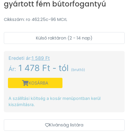
gyártott fém bútorfogantyú
Cikkszám: ro 462.25c-96 MCrL
Külső raktáron (2 - 14 nap)
Eredeti ár:
1 589 Ft
1 478 Ft - tól
Ár:
(bruttó)
KOSÁRBA
A szállítási költség a kosár menüpontban kerül
kiszámításra.
Kívánság listára