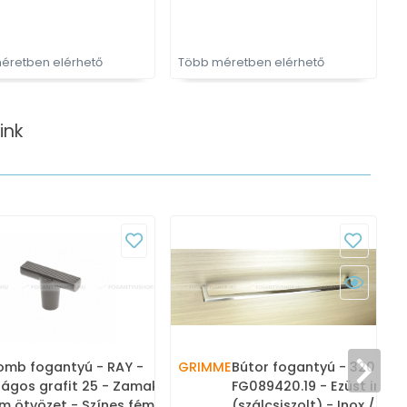
éretben elérhető
Több méretben elérhető
T
ink
mb fogantyú - RAY -
GRIMME
Bútor fogantyú - 320 mm
lágos grafit 25 - Zamak
FG089420.19 - Ezüst inox
m ötvözet - Színes fém
(szálcsiszolt) - Inox /