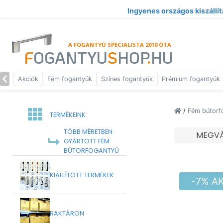
Ingyenes országos kiszállít
A FOGANTYÚ SPECIALISTA 2010 ÓTA
F
OGANTYU
S
HOP
.
HU
Akciók
Fém fogantyúk
Színes fogantyúk
Prémium fogantyúk
/
Fém bútorf
TERMÉKEINK
TÖBB MÉRETBEN
MEGVÁ
GYÁRTOTT FÉM
BÚTORFOGANTYÚ
KIÁLLÍTOTT TERMÉKEK
-7% A
RAKTÁRON