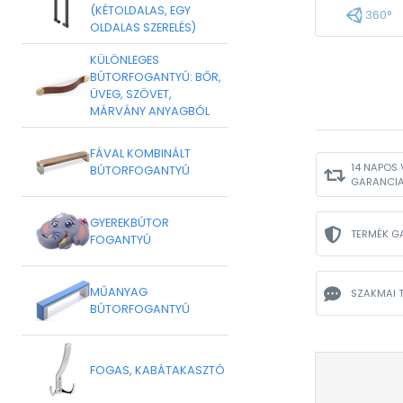
(KÉTOLDALAS, EGY
360°
OLDALAS SZERELÉS)
KÜLÖNLEGES
BÚTORFOGANTYÚ: BŐR,
ÜVEG, SZÖVET,
MÁRVÁNY ANYAGBÓL
FÁVAL KOMBINÁLT
14 NAPOS 
BÚTORFOGANTYÚ
GARANCI
GYEREKBÚTOR
TERMÉK G
FOGANTYÚ
MŰANYAG
SZAKMAI 
BÚTORFOGANTYÚ
FOGAS, KABÁTAKASZTÓ