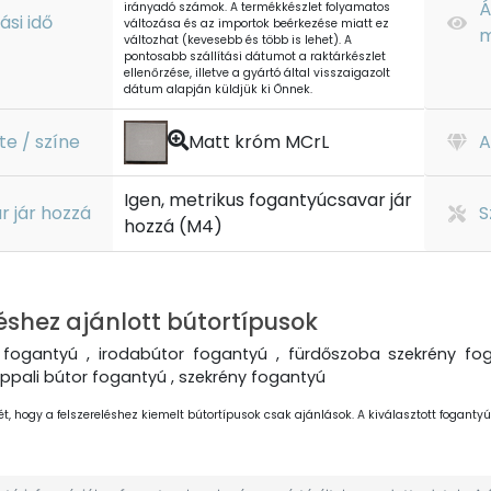
Á
irányadó számok. A termékkészlet folyamatos
tási idő
változása és az importok beérkezése miatt ez
m
változhat (kevesebb és több is lehet). A
pontosabb szállítási dátumot a raktárkészlet
ellenőrzése, illetve a gyártó által visszaigazolt
dátum alapján küldjük ki Önnek.
te / színe
Matt króm MCrL
A
Igen, metrikus fogantyúcsavar jár
r jár hozzá
S
hozzá (M4)
éshez ajánlott bútortípusok
fogantyú , irodabútor fogantyú , fürdőszoba szekrény fog
ppali bútor fogantyú , szekrény fogantyú
ét, hogy a felszereléshez kiemelt bútortípusok csak ajánlások. A kiválasztott fogantyút