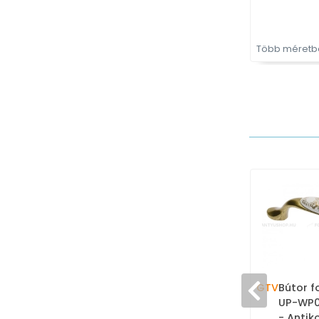
Több méretbe
GTV
Bútor f
UP-WP0
- Antik