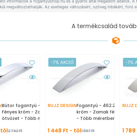
lható információk a fogantyushop.hu és a gyártó által megadott adatok. A
lkül megváltoztathatják. Az esetleges változásért, szöveg hibákért, fotó e
A termékcsalád tovább
-7% AKCIÓ
-7% 
N
Bútor fogantyú - 462.25 -
RUJZ DESIGN
Fogantyú - 462.25 - Matt
RUJZ 
Fényes króm - Zamak fém
króm - Zamak fém ötvöze
ötvözet - Több méretben
- Több méretben gyártott
gyártott fém
fém bútorfogantyú
 tól
1 448 Ft - tól
1 789 
2 742 Ft
1 557 Ft
bútorfogantyú