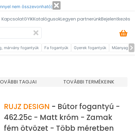
énnyel nem összevonható)
/ Kapcsolat
GYIK
Katalógusok
Legyen partnerünk
Bejelentkezés
g, márvány fogantyúk
Fa fogantyúk
Gyerek fogantyúk
Műanyag fog
OVÁBBI TAGJAI
TOVÁBBI TERMÉKEINK
RUJZ DESIGN
-
Bútor fogantyú -
462.25c - Matt króm - Zamak
fém ötvözet - Több méretben