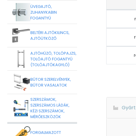
ÜVEGAJTÓ,
ZUHANYKABIN
FOGANTYÚ
BELTÉRI AJTÓKILINCS,
AJTÓÜTKÖZŐ
AJTÓHÚZÓ, TOLÓPAJZS,
TOLÓAJTÓ FOGANTYÚ
(TOLÓAJTÓKAGYLÓ)
BÚTOR SZERELVÉNYEK,
BÚTOR VASALATOK
SZERSZÁMOK,
SZERSZÁMOS LÁDÁK,
Gyárt
KÉZI SZERSZÁMOK,
MÉRŐESZKÖZÖK
FORGALMAZOTT