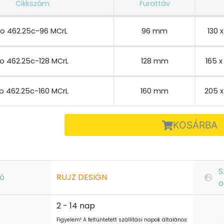
Cikkszám
Furattáv
ro 462.25c-96 MCrL
96 mm
130 
ro 462.25c-128 MCrL
128 mm
165 
ro 462.25c-160 MCrL
160 mm
205 
KOSÁRBA
S
ó
RUJZ DESIGN
o
2 - 14 nap
Figyelem! A feltüntetett szállítási napok általános