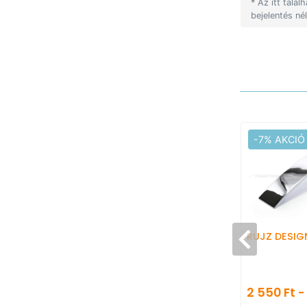
* Az itt talá
bejelentés né
-7% AKCIÓ
RUJZ DESIG
2 550 Ft -