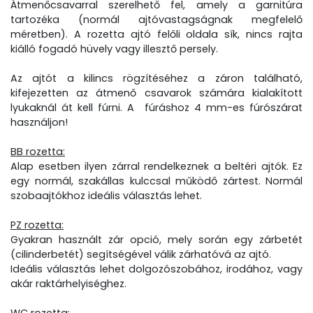
Átmenőcsavarral szerelhető fel, amely a garnitúra
tartozéka (normál ajtóvastagságnak megfelelő
méretben). A rozetta ajtó felőli oldala sík, nincs rajta
kiálló fogadó hüvely vagy illesztő persely.
Az ajtót a kilincs rögzítéséhez a záron található,
kifejezetten az átmenő csavarok számára kialakított
lyukaknál át kell fúrni. A fúráshoz 4 mm-es fúrószárat
használjon!
BB rozetta:
Alap esetben ilyen zárral rendelkeznek a beltéri ajtók. Ez
egy normál, szakállas kulccsal működő zártest. Normál
szobaajtókhoz ideális választás lehet.
PZ rozetta:
Gyakran használt zár opció, mely során egy zárbetét
(cilinderbetét) segítségével válik zárhatóvá az ajtó.
Ideális választás lehet dolgozószobához, irodához, vagy
akár raktárhelyiséghez.