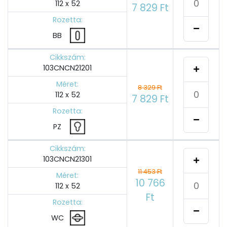
112 x 52
7 829 Ft
Rozetta:
BB
Cikkszám:
103CNCN21201
Méret:
8 329 Ft
112 x 52
7 829 Ft
Rozetta:
PZ
Cikkszám:
103CNCN21301
11 453 Ft
Méret:
10 766
112 x 52
Ft
Rozetta:
WC