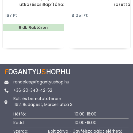
ütközéscsillapítóhoz
rozettán 
szimpla - Fehér RAL 9016
polírozot
167 Ft
8 051 Ft
- Műanyag - Bútorajtó
Prémium
fékező, ütközéscsillapító
9 db Raktáron
F
OGANTYU
S
HOP
.
HU
rendeles@fogantyushop.hu
+36-20-343-42-52
Bolt és bemutatóterem
1162. Budapest, Marcell utca 3.
Hétfő:
10:00-18:00
Kedd:
10:00-18:00
Szerda:
Bolt zárva - Ügyfélszolgálat elérhető