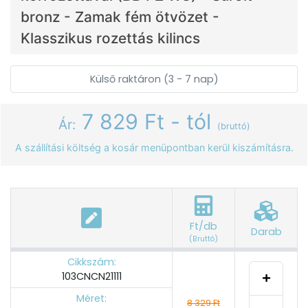
bronz - Zamak fém ötvözet -
Klasszikus rozettás kilincs
Külső raktáron (3 - 7 nap)
7 829 Ft - tól
Ár:
(bruttó)
A szállítási költség a kosár menüpontban kerül kiszámításra.
Ft/db
Darab
(Bruttó)
Cikkszám:
103CNCN21111
Méret:
8 329 Ft