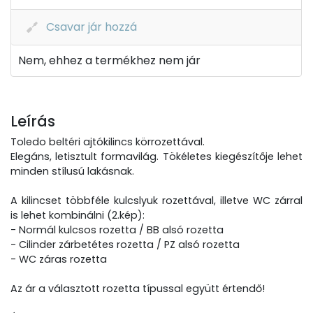
Csavar jár hozzá
Nem, ehhez a termékhez nem jár
Leírás
Toledo beltéri ajtókilincs körrozettával.
Elegáns, letisztult formavilág. Tökéletes kiegészítője lehet
minden stílusú lakásnak.
A kilincset többféle kulcslyuk rozettával, illetve WC zárral
is lehet kombinálni (2.kép):
- Normál kulcsos rozetta / BB alsó rozetta
- Cilinder zárbetétes rozetta / PZ alsó rozetta
- WC záras rozetta
Az ár a választott rozetta típussal együtt értendő!