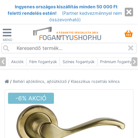
Ingyenes országos kiszállítás minden 50 000 Ft
feletti rendelés estén!
(Partner kedvezménnyel nem
összevonható)
A FOGANTYÚ SPECIALISTA 2010
F
OGANTYU
S
HOP
.
HU
ÓTA
MENÜ
Akciók
Fém fogantyúk
Színes fogantyúk
Prémium fogantyúk
/
Beltéri ajtókilincs, ajtóütköző
/
Klasszikus rozettás kilincs
-6% AKCIÓ