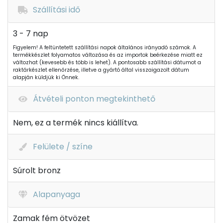
Szállítási idő
3 - 7 nap
Figyelem! A feltüntetett szállítási napok általános irányadó számok. A
termékkészlet folyamatos változása és az importok beérkezése miatt ez
változhat (kevesebb és több is lehet). A pontosabb szállítási dátumot a
raktárkészlet ellenőrzése, illetve a gyártó által visszaigazolt dátum
alapján küldjük ki Önnek.
Átvételi ponton megtekinthető
Nem, ez a termék nincs kiállítva.
Felülete / színe
Súrolt bronz
Alapanyaga
Zamak fém ötvözet