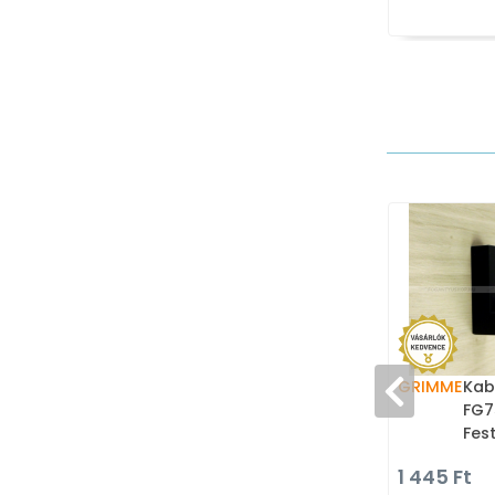
GRIMME
Kab
FG7
Fes
Zam
1 445 Ft
aka