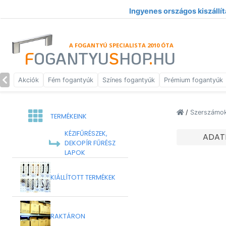
Ingyenes országos kiszállít
A FOGANTYÚ SPECIALISTA 2010 ÓTA
F
OGANTYU
S
HOP
.
HU
Akciók
Fém fogantyúk
Színes fogantyúk
Prémium fogantyúk
/
Szerszámok
TERMÉKEINK
KÉZIFŰRÉSZEK,
ADAT
DEKOPÍR FŰRÉSZ
LAPOK
KIÁLLÍTOTT TERMÉKEK
RAKTÁRON