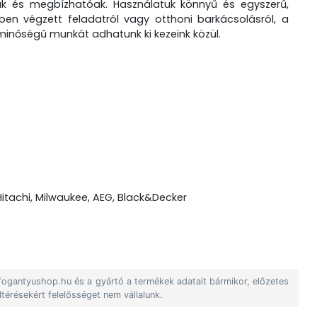
sak és megbízhatóak. Használatuk könnyű és egyszerű,
en végzett feladatról vagy otthoni barkácsolásról, a
 minőségű munkát adhatunk ki kezeink közül.
, Hitachi, Milwaukee, AEG, Black&Decker
 fogantyushop.hu és a gyártó a termékek adatait bármikor, előzetes
ltérésekért felelősséget nem vállalunk.