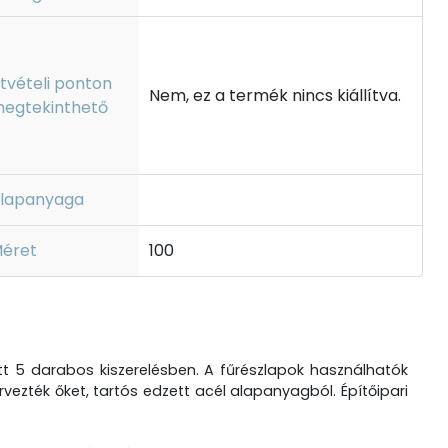
tvételi ponton
Nem, ez a termék nincs kiállítva.
egtekinthető
lapanyaga
éret
100
tt 5 darabos kiszerelésben. A fűrészlapok használhatók
ezték őket, tartós edzett acél alapanyagból. Építőipari