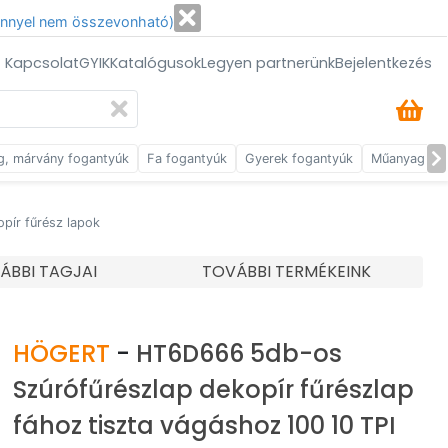
énnyel nem összevonható)
/ Kapcsolat
GYIK
Katalógusok
Legyen partnerünk
Bejelentkezés
g, márvány fogantyúk
Fa fogantyúk
Gyerek fogantyúk
Műanyag fog
opír fűrész lapok
ÁBBI TAGJAI
TOVÁBBI TERMÉKEINK
HÖGERT
-
HT6D666 5db-os
Szúrófűrészlap dekopír fűrészlap
fához tiszta vágáshoz 100 10 TPI