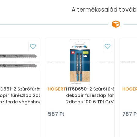
A termékcsalád tovább
D661-2 Szúrófűrészlap
HÖGERT
HT6D650-2 Szúrófűrészlap
HÖGE
opír fűrészlap 2db-os
dekopír fűrészlap fához
oz ferde vágáshoz 100 12
2db-os 100 6 TPI CrV -
 CrV - Kézifűrészek,
Kézifűrészek, dekopír fűrész
587 Ft
787 F
opír fűrész lapok
lapok