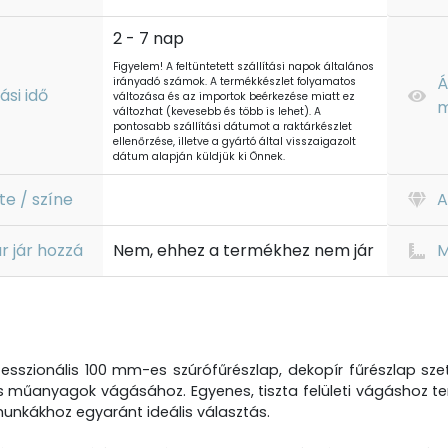
2 - 7 nap
Figyelem! A feltüntetett szállítási napok általános
Á
irányadó számok. A termékkészlet folyamatos
tási idő
változása és az importok beérkezése miatt ez
m
változhat (kevesebb és több is lehet). A
pontosabb szállítási dátumot a raktárkészlet
ellenőrzése, illetve a gyártó által visszaigazolt
dátum alapján küldjük ki Önnek.
te / színe
A
r jár hozzá
Nem, ehhez a termékhez nem jár
M
esszionális 100 mm-es szúrófűrészlap, dekopír fűrészlap sze
műanyagok vágásához. Egyenes, tiszta felületi vágáshoz terv
unkákhoz egyaránt ideális választás.