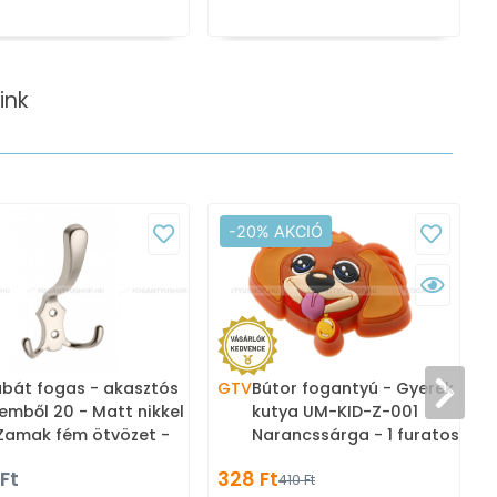
ink
-20% AKCIÓ
bát fogas - akasztós
GTV
Bútor fogantyú - Gyerek
V
emből 20 - Matt nikkel 02
kutya UM-KID-Z-001
Zamak fém ötvözet -
Narancssárga - 1 furatos -
mbinált, kalaptartós
Színes - Gumi -
 Ft
328 Ft
410 Ft
ogas
Mesefigurás, állatos