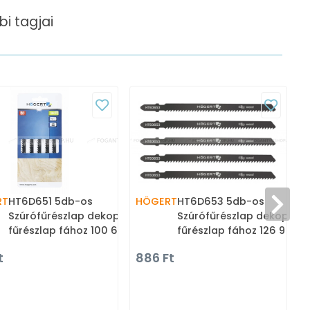
i tagjai
RT
HT6D651 5db-os
HÖGERT
HT6D653 5db-os
Szúrófűrészlap dekopír
Szúrófűrészlap dekopír
fűrészlap fához 100 6 TPI
fűrészlap fához 126 9 TPI 
SK5 - Kézifűrészek, dekopír
Kézifűrészek, dekopír fűré
t
886 Ft
fűrész lapok
lapok