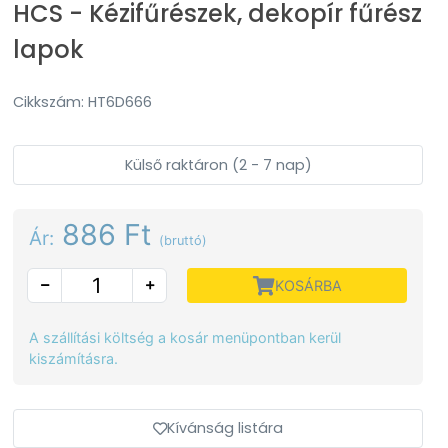
HCS - Kézifűrészek, dekopír fűrész
lapok
Cikkszám: HT6D666
Külső raktáron (2 - 7 nap)
886 Ft
Ár:
(bruttó)
KOSÁRBA
A szállítási költség a kosár menüpontban kerül
kiszámításra.
Kívánság listára