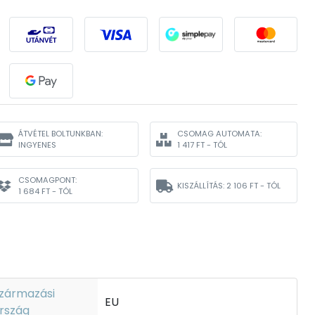
ÁTVÉTEL BOLTUNKBAN:
CSOMAG AUTOMATA:
INGYENES
1 417 FT - TÓL
CSOMAGPONT:
KISZÁLLÍTÁS:
2 106 FT - TÓL
1 684 FT - TÓL
zármazási
EU
rszág