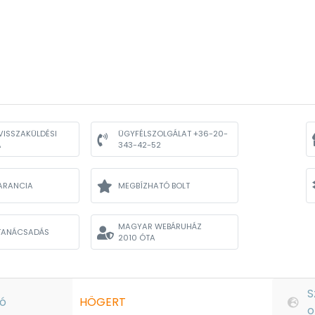
VISSZAKÜLDÉSI
ÜGYFÉLSZOLGÁLAT +36-20-
A
343-42-52
ARANCIA
MEGBÍZHATÓ BOLT
MAGYAR WEBÁRUHÁZ
TANÁCSADÁS
2010 ÓTA
S
ó
HÖGERT
o