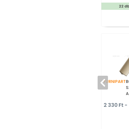
22 d
FURNIPART
B
S
A
m
2 330 Ft - 
f