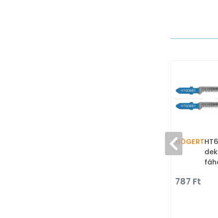
HÖGERT
HT6
dek
fáh
TPI
787 Ft
dek