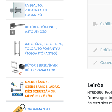
ÜVEGAJTÓ,
ZUHANYKABIN
FOGANTYÚ
Szállí
BELTÉRI AJTÓKILINCS,
AJTÓÜTKÖZŐ
AJTÓHÚZÓ, TOLÓPAJZS,
TOLÓAJTÓ FOGANTYÚ
Felüle
(TOLÓAJTÓKAGYLÓ)
Csava
BÚTOR SZERELVÉNYEK,
BÚTOR VASALATOK
SZERSZÁMOK,
Leírás
SZERSZÁMOS LÁDÁK,
KÉZI SZERSZÁMOK,
HT6D666 Prof
MÉRŐESZKÖZÖK
faanyagok és 
és asztalos m
FORGALMAZOTT