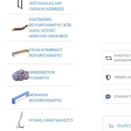
(KÉTOLDALAS, EGY
OLDALAS SZERELÉS)
KÜLÖNLEGES
BÚTORFOGANTYÚ: BŐR,
ÜVEG, SZÖVET,
MÁRVÁNY ANYAGBÓL
FÁVAL KOMBINÁLT
BÚTORFOGANTYÚ
14 NAPOS 
GARANCI
GYEREKBÚTOR
TERMÉK G
FOGANTYÚ
MŰANYAG
SZAKMAI 
BÚTORFOGANTYÚ
FOGAS, KABÁTAKASZTÓ
Gyárt