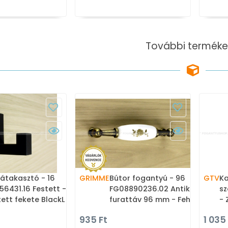
További terméke
átakasztó - 16
GRIMME
Bútor fogantyú - 96
GTV
Ka
56431.16 Festett -
FG08890236.02 Antikolt -
sz
tett fekete BlackL -
furattáv 96 mm - Fehér
- 
ak fém ötvözet - Egy
belo, Antikolt bronz -
Ko
935 Ft
1 035
sztós fogas
Zamak fém ötvözet,
f