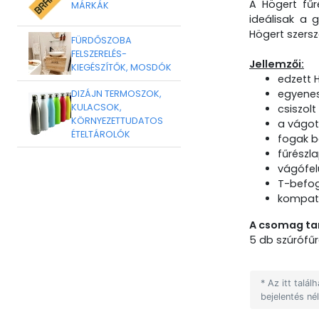
A Högert fűr
MÁRKÁK
ideálisak a 
Högert szersz
FÜRDŐSZOBA
FELSZERELÉS-
Jellemzői:
KIEGÉSZÍTŐK, MOSDÓK
edzett 
egyenes
DIZÁJN TERMOSZOK,
KULACSOK,
csiszol
KÖRNYEZETTUDATOS
a vágot
ÉTELTÁROLÓK
fogak be
fűrészl
vágófel
T-befog
kompatib
A csomag ta
5 db szúrófű
* Az itt talá
bejelentés né