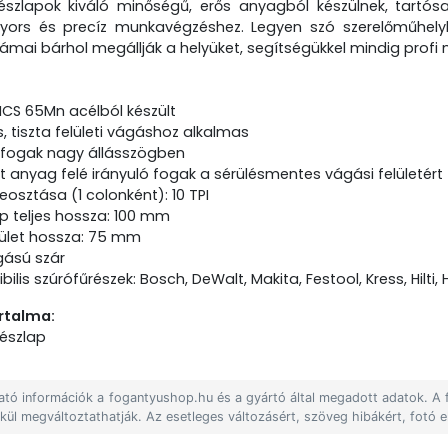
észlapok kiváló minőségű, erős anyagból készülnek, tartó
gyors és precíz munkavégzéshez. Legyen szó szerelőműhelyb
ámai bárhol megállják a helyüket, segítségükkel mindig profi
HCS 65Mn acélból készült
, tiszta felületi vágáshoz alkalmas
t fogak nagy állásszögben
t anyag felé irányuló fogak a sérülésmentes vágási felületért
osztása (1 colonként): 10 TPI
ap teljes hossza: 100 mm
ület hossza: 75 mm
ású szár
ilis szúrófűrészek: Bosch, DeWalt, Makita, Festool, Kress, Hilti
rtalma:
részlap
lható információk a fogantyushop.hu és a gyártó által megadott adatok. A
lkül megváltoztathatják. Az esetleges változásért, szöveg hibákért, fotó e