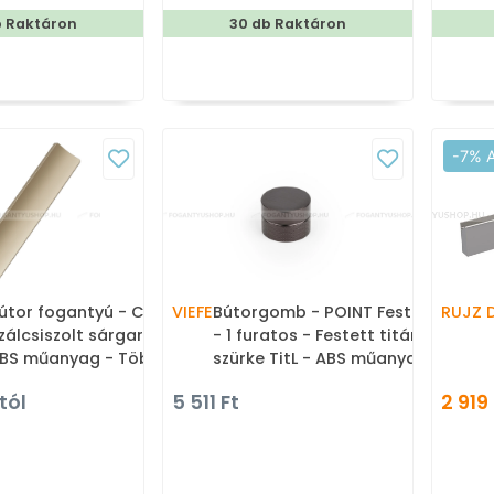
Porcelán - Porcelánnal
b Raktáron
30 db Raktáron
kombinált antikolt fém
bútorfogantyú
-7% 
útor fogantyú - CIEL I. -
VIEFE
Bútorgomb - POINT Festett
RUJZ 
zálcsiszolt sárgaréz I. -
- 1 furatos - Festett titán
BS műanyag - Több
szürke TitL - ABS műanyag -
éretben gyártott színes
Színes fém gombfogantyú,
tól
5 511 Ft
2 919 
ém bútorfogantyú
bútorgomb