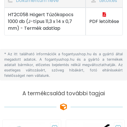
Dokumentum neve
Letöltés
HT2C058 Högert Tűzőkapocs
1000 db (J-típus 11,3 x 14 x 0,7
PDF letöltése
mm) - Termék adatlap
* Az itt található információk a fogantyushop.hu és a gyártó által
megadott adatok. A fogantyushop.hu és a gyártó a termékek
adatait bármikor, előzetes bejelentés nélkül megváltoztathatják. Az
esetleges változásért, szöveg hibákért, fotó eltérésekért
felelősséget nem vállalunk.
A termékcsalád további tagjai