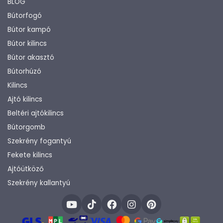
BLOG
Bútorfogó
Bútor kampó
Bútor kilincs
Bútor akasztó
Bútorhúzó
Kilincs
Ajtó kilincs
Beltéri ajtókilincs
Bútorgomb
Szekrény fogantyú
Fekete kilincs
Ajtóütköző
Szekrény kallantyú