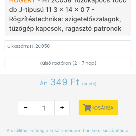
HÖGERT
-
HT2C058 Tűzőkapocs 1000
db J-típusú 11 3 x 14 x 0 7 -
Rögzítéstechnika: szigetelőszalagok,
tűzőgép kapcsok, ragasztó patronok
Cikkszám: HT2C058
Külső raktáron (2 - 7 nap)
349 Ft
Ár:
(bruttó)
KOSÁRBA
A szállítási költség a kosár menüpontban kerül kiszámításra.