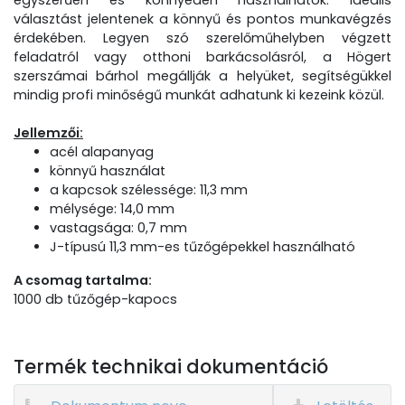
egyszerűen és könnyedén használhatók. Ideális
választást jelentenek a könnyű és pontos munkavégzés
érdekében. Legyen szó szerelőműhelyben végzett
feladatról vagy otthoni barkácsolásról, a Högert
szerszámai bárhol megállják a helyüket, segítségükkel
mindig profi minőségű munkát adhatunk ki kezeink közül.
Jellemzői:
acél alapanyag
könnyű használat
a kapcsok szélessége: 11,3 mm
mélysége: 14,0 mm
vastagsága: 0,7 mm
J-típusú 11,3 mm-es tűzőgépekkel használható
A csomag tartalma:
1000 db tűzőgép-kapocs
Termék technikai dokumentáció