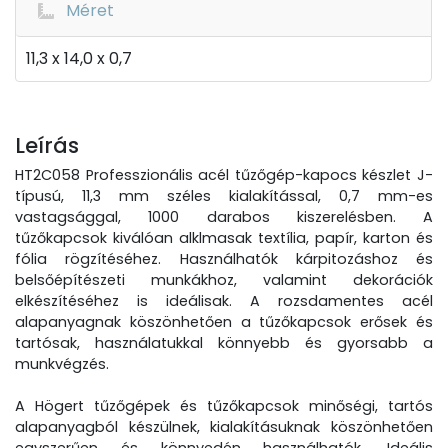
Méret
11,3 x 14,0 x 0,7
Leírás
HT2C058 Professzionális acél tűzőgép-kapocs készlet J-
típusú, 11,3 mm széles kialakítással, 0,7 mm-es
vastagsággal, 1000 darabos kiszerelésben. A
tűzőkapcsok kiválóan alklmasak textília, papír, karton és
fólia rögzítéséhez. Használhatók kárpitozáshoz és
belsőépítészeti munkákhoz, valamint dekorációk
elkészítéséhez is ideálisak. A rozsdamentes acél
alapanyagnak köszönhetően a tűzőkapcsok erősek és
tartósak, használatukkal könnyebb és gyorsabb a
munkvégzés.
A Högert tűzőgépek és tűzőkapcsok minőségi, tartós
alapanyagból készülnek, kialakításuknak köszönhetően