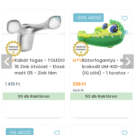
-20% AKCIÓ
GTV
Kabát fogas - TOLEDO B0
GTV
Bútorfogantyú - Gyere
16 Zink ötvözet - Eloxált
krokodil UM-KID-Q-001
matt 05 - Zink fém
(fű zöld) - 1 furatos -
ötvözet - Dupla akasztós
Színes - Gumi -
1 419 Ft
339 Ft
fogas
Mesefigurás, állatos
424 Ft
gyerekbútor fogantyú
30 db Raktáron
52 db Raktáron
-5% AKCIÓ