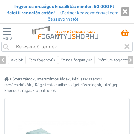
Ingyenes országos kiszállítás minden 50 000 Ft
feletti rendelés estén!
(Partner kedvezménnyel nem
összevonható)
A FOGANTYÚ SPECIALISTA 2010
F
OGANTYU
S
HOP
.
HU
ÓTA
MENÜ
Akciók
Fém fogantyúk
Színes fogantyúk
Prémium fogantyúk
/
Szerszámok, szerszámos ládák, kézi szerszámok,
mérőeszközök
/
Rögzítéstechnika: szigetelőszalagok, tűzőgép
kapcsok, ragasztó patronok