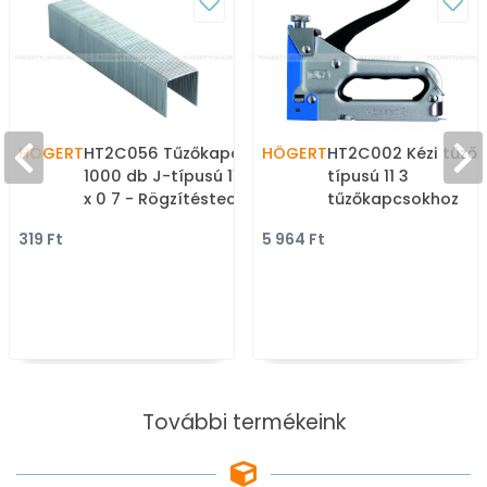
HÖGERT
HT2C056 Tűzőkapocs
HÖGERT
HT2C002 Kézi tűző
1000 db J-típusú 11 3 x 12
típusú 11 3
x 0 7 - Rögzítéstechnika:
tűzőkapcsokhoz
szigetelőszalagok,
Állítható tűzési mé
319 Ft
5 964 Ft
tűzőgép kapcsok,
- Rögzítéstechnika:
ragasztó patronok
szigetelőszalagok,
tűzőgép kapcsok,
ragasztó patronok
További termékeink