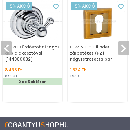
-5% AKCIÓ
-5% AKCIÓ
RETRO Fürdőszobai fogas
CLASSIC - Cilinder
dupla akasztóval
zárbetétes (PZ)
(144306032)
négyzetrozetta pár -
szálcsiszolt, kávébarna
8 455 Ft
1 834 Ft
8 900 Ft
1 930 Ft
2 db Raktáron
F
OGANTYU
S
HOP
.
HU