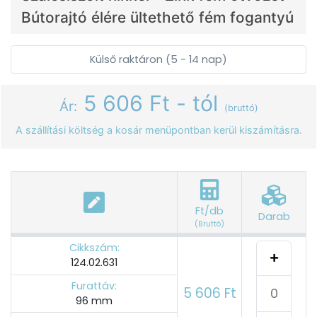
Bútorajtó élére ültethető fém fogantyú
Külső raktáron (5 - 14 nap)
5 606 Ft - tól
Ár:
(bruttó)
A szállítási költség a kosár menüpontban kerül kiszámításra.
Ft/db
Darab
(Bruttó)
Cikkszám:
124.02.631
Furattáv:
5 606 Ft
96 mm