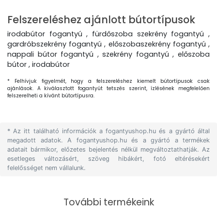
Felszereléshez ajánlott bútortípusok
irodabútor fogantyú , fürdőszoba szekrény fogantyú ,
gardróbszekrény fogantyú , előszobaszekrény fogantyú ,
nappali bútor fogantyú , szekrény fogantyú , előszoba
bútor , irodabútor
* Felhívjuk figyelmét, hogy a felszereléshez kiemelt bútortípusok csak
ajánlások. A kiválasztott fogantyút tetszés szerint, ízlésének megfelelően
felszerelheti a kívánt bútortípusra.
* Az itt található információk a fogantyushop.hu és a gyártó által
megadott adatok. A fogantyushop.hu és a gyártó a termékek
adatait bármikor, előzetes bejelentés nélkül megváltoztathatják. Az
esetleges változásért, szöveg hibákért, fotó eltérésekért
felelősséget nem vállalunk.
További termékeink