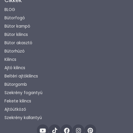
Cikkek
BLOG
Bútorfogó
Bútor kampó
Bútor kilincs
Bútor akasztó
Bútorhúzó
Kilincs
Ajtó kilincs
Beltéri ajtókilincs
Bútorgomb
Szekrény fogantyú
Fekete kilincs
Ajtóütköző
Szekrény kallantyú