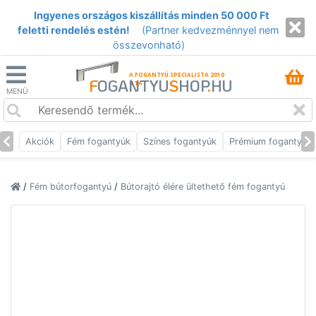
Ingyenes országos kiszállítás minden 50 000 Ft
feletti rendelés estén!
(Partner kedvezménnyel nem
összevonható)
A FOGANTYÚ SPECIALISTA 2010
F
OGANTYU
S
HOP
.
HU
ÓTA
MENÜ
Akciók
Fém fogantyúk
Színes fogantyúk
Prémium fogantyúk
/
Fém bútorfogantyú
/
Bútorajtó élére ültethető fém fogantyú