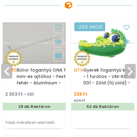
-20% AKCIÓ
VIEFE
Bútor fogantyú ONA 19,7
GTV
Gyerek fogantyú krokod
mm-es ajtóhoz - Festett
- 1 furatos - UM-KID-Q-
fehér - Alumínium -
001 - Zöld (fű zöld) -
Bútorajtó élére ültethető
Gumi - Mesefigurás,
2 303 Ft - tól
339 Ft
színes fém fogantyú
állatos gyerekbútor
424 Ft
fogantyú
28 db Raktáron
52 db Raktáron
Több méretben elérhető