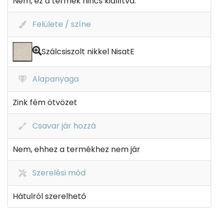
Nem, ez a termék nincs kiállítva.
Felülete / színe
Szálcsiszolt nikkel NisatE
Alapanyaga
Zink fém ötvözet
Csavar jár hozzá
Nem, ehhez a termékhez nem jár
Szerelési mód
Hátulról szerelhető