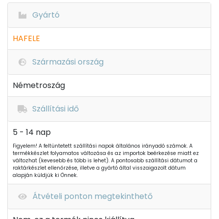
Gyártó
HAFELE
Származási ország
Németroszág
Szállítási idő
5 - 14 nap
Figyelem! A feltüntetett szállítási napok általános irányadó számok. A
termékkészlet folyamatos változása és az importok beérkezése miatt ez
változhat (kevesebb és több is lehet). A pontosabb szállítási dátumot a
raktárkészlet ellenőrzése, illetve a gyártó által visszaigazolt dátum
alapján küldjük ki Önnek.
Átvételi ponton megtekinthető