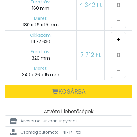
Furattáv:
4 342 Ft
160 mm
Méret:
180 x 26 x 15 mm
Cikkszám:
111.77.630
Furattáv:
7 712 Ft
320 mm
Méret:
340 x 26 x 15 mm
KOSÁRBA
Átvételi lehetőségek
Átvétel boltunkban: ingyenes
Csomag automata: 1 417 Ft - tól