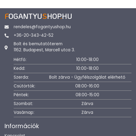
F
OGANTYU
S
HOP
.
HU
rendeles@fogantyushop.hu
+36-20-343-42-52
Bolt és bemutatóterem
1162. Budapest, Marcell utca 3.
Hétfő:
10:00-18:00
Kedd:
10:00-18:00
Szerda:
Bolt zárva - Ügyfélszolgálat elérhető
Csütörtök:
08:00-16:00
Péntek:
08:00-15:00
Szombat:
Zárva
Vasárnap:
Zárva
Információk
Kapcsolat