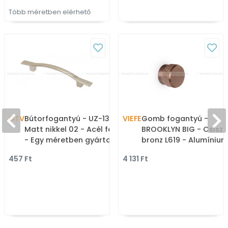
Több méretben elérhető
GTV
Bútorfogantyú - UZ-13 -
VIEFE
Gomb fogantyú -
Matt nikkel 02 - Acél fém
BROOKLYN BIG - Csiszo
- Egy méretben gyártott
bronz L619 - Alumínium
fém bútorfogantyú
Színes fém
457 Ft
4 131 Ft
gombfogantyú,
bútorgomb