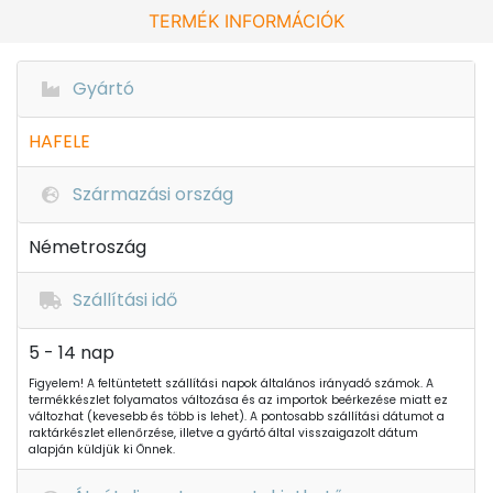
TERMÉK INFORMÁCIÓK
Gyártó
HAFELE
Származási ország
Németroszág
Szállítási idő
5 - 14 nap
Figyelem! A feltüntetett szállítási napok általános irányadó számok. A
termékkészlet folyamatos változása és az importok beérkezése miatt ez
változhat (kevesebb és több is lehet). A pontosabb szállítási dátumot a
raktárkészlet ellenőrzése, illetve a gyártó által visszaigazolt dátum
alapján küldjük ki Önnek.