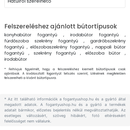
Hátulról szerelhető
Felszereléshez ajánlott bútortípusok
konyhabútor fogantyú , irodabútor fogantyú ,
fürdőszoba szekrény fogantyú , gardróbszekrény
fogantyú , előszobaszekrény fogantyú , nappali bútor
fogantyú , szekrény fogantyú , előszoba bútor ,
irodabútor
* Felhívjuk figyelmét, hogy a felszereléshez kiemelt bútortípusok csak
ajánlások. A kiválasztott fogantyút tetszés szerint, ízlésének megfelelően
felszerelheti a kívánt bútortípusra.
* Az itt található információk a fogantyushop.hu és a gyártó által
megadott adatok. A fogantyushop.hu és a gyártó a termékek
adatait bármikor, előzetes bejelentés nélkül megváltoztathatják. Az
esetleges változásért, szöveg hibákért, fotó eltérésekért
felelősséget nem vállalunk.