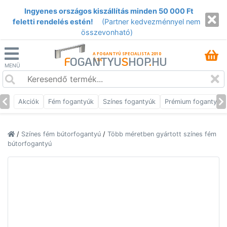
Ingyenes országos kiszállítás minden 50 000 Ft
feletti rendelés estén!
(Partner kedvezménnyel nem
összevonható)
A FOGANTYÚ SPECIALISTA 2010
F
OGANTYU
S
HOP
.
HU
ÓTA
MENÜ
Akciók
Fém fogantyúk
Színes fogantyúk
Prémium fogantyúk
/
Színes fém bútorfogantyú
/
Több méretben gyártott színes fém
bútorfogantyú