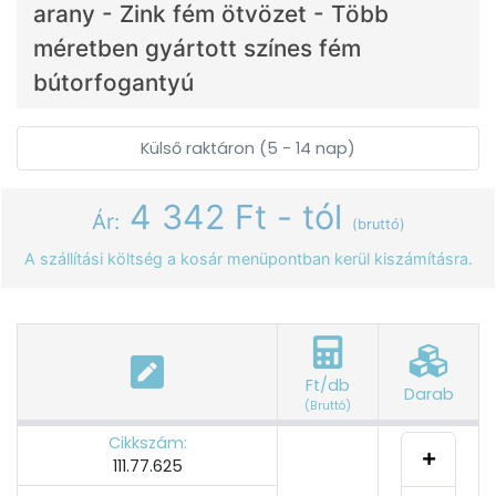
arany - Zink fém ötvözet - Több
méretben gyártott színes fém
bútorfogantyú
Külső raktáron (5 - 14 nap)
4 342 Ft - tól
Ár:
(bruttó)
A szállítási költség a kosár menüpontban kerül kiszámításra.
Ft/db
Darab
(Bruttó)
Cikkszám:
111.77.625