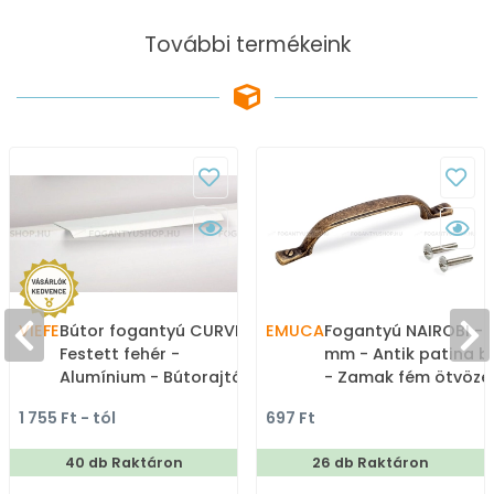
További termékeink
VIEFE
Bútor fogantyú CURVE -
EMUCA
Fogantyú NAIROBI - 
Festett fehér -
mm - Antik patina b
Alumínium - Bútorajtó
- Zamak fém ötvözet
élére ültethető színes
Klasszikus, vintage, 
1 755 Ft - tól
697 Ft
fém fogantyú
fém bútorfogantyú
40 db Raktáron
26 db Raktáron