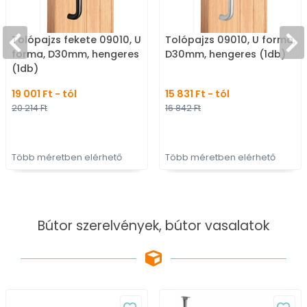
Tolópajzs fekete 09010, U
Tolópajzs 09010, U forma,
forma, D30mm, hengeres
D30mm, hengeres (1db)
(1db)
19 001 Ft - tól
15 831 Ft - tól
20 214 Ft
16 842 Ft
Több méretben elérhető
Több méretben elérhető
Bútor szerelvények, bútor vasalatok