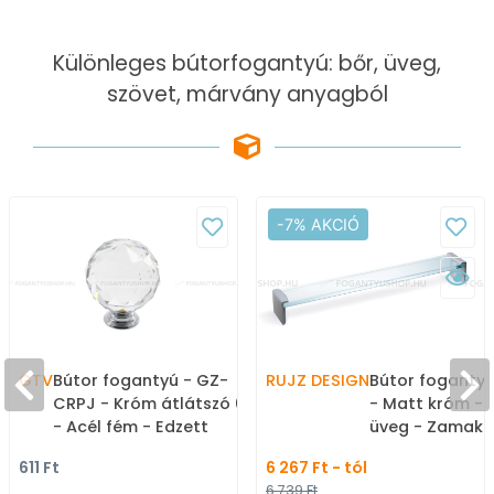
Különleges bútorfogantyú: bőr, üveg,
szövet, márvány anyagból
-7% AKCIÓ
GTV
Bútor fogantyú - GZ-
RUJZ DESIGN
Bútor fogantyú
CRPJ - Króm átlátszó 01
- Matt króm - 
- Acél fém - Edzett
üveg - Zamak 
üveggel kombinált fém
ötvözet - Üveg
611 Ft
6 267 Ft - tól
bútorfogantyú
üveggel kombi
6 739 Ft