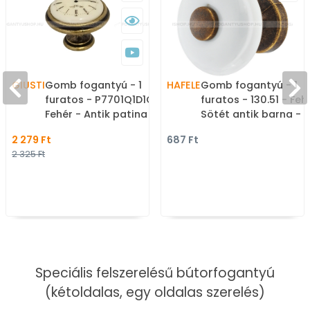
GIUSTI
Gomb fogantyú - 1
HAFELE
Gomb fogantyú - 1
furatos - P7701Q1D1G -
furatos - 130.51 - Feh
Fehér - Antik patina
Sötét antik barna - Z
barna - Zamak fém
fém ötvözet - Porcel
2 279 Ft
687 Ft
ötvözet - Porcelán -
Porcelán, porcelánna
2 325 Ft
Porcelán, porcelánnal
kombinált antikolt f
kombinált antikolt fém
gombfogantyú
gombfogantyú
Speciális felszerelésű bútorfogantyú
(kétoldalas, egy oldalas szerelés)