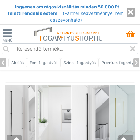
Ingyenes országos kiszállítás minden 50 000 Ft
feletti rendelés estén!
(Partner kedvezménnyel nem
összevonható)
A FOGANTYÚ SPECIALISTA 2010
F
OGANTYU
S
HOP
.
HU
ÓTA
MENÜ
Akciók
Fém fogantyúk
Színes fogantyúk
Prémium fogantyúk