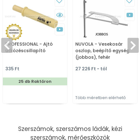
PROFESSIONAL - Ajtó
NUVOLA - Vesekosár
ütközéscsillapító
oszlop, beépítő egység
(jobbos), fehér
335 Ft
27 226 Ft - tól
25 db Raktáron
Több méretben elérhető
Szerszámok, szerszámos ládák, kézi
szerszámok, mérőeszközök