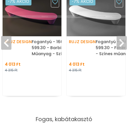
-7% AKCIÓ
-7% AKCIÓ
RUJZ DESIGN
Fogantyú - 160 mm -
RUJZ DESIGN
Fogantyú - 16
599.30 - Barbi lila -
599.30 - Fehér
Műanyag - Színes
- Színes műan
műanyag bútorfogantyú
bútorfogantyú
4 013 Ft
4 013 Ft
4 315 Ft
4 315 Ft
Fogas, kabátakasztó