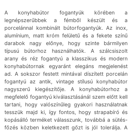
A konyhabútor fogantyúk körében a
legnépszerűbbek a fémből készült és a
porcelánnal kombinált bútorfogantyúk. Az inox,
alumínium, matt króm felületű és a fekete színű
darabok nagy előnye, hogy szinte bármilyen
típusú bútorhoz használhatók. A szálcsiszolt
arany és réz fogantyú a klasszikus és modern
konyhabútornak egyaránt elegáns megjelenést
ad. A sokszor festett mintával díszített porcelán
fogantyú az antik, vintage stílusú konyhabútor
nagyszerű kiegészítője. A konyhabútorhoz a
megfelelő fogantyú kiválasztásánál szem előtt kell
tartani, hogy valószínűleg gyakori használatnak
tesszük majd ki, így fontos, hogy strapabíró és
kopásálló terméket válasszunk, továbbá a sütés-
főzés közben keletkezett gőzt is jól tolerálja. A