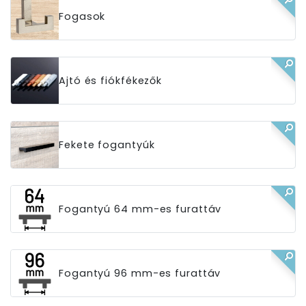
Fogasok
Ajtó és fiókfékezők
Fekete fogantyúk
Fogantyú 64 mm-es furattáv
Fogantyú 96 mm-es furattáv