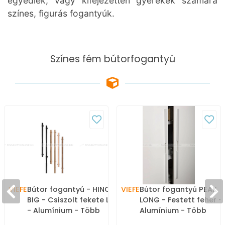
egyediek, vagy kifejezetten gyerekek számára
színes, figurás fogantyúk.
Színes fém bútorfogantyú
VIEFE
Bútor fogantyú - HINOKI
VIEFE
Bútor fogantyú PEAK
BIG - Csiszolt fekete L30
LONG - Festett fehér -
- Alumínium - Több
Alumínium - Több
méretben gyártott
méretben gyártott