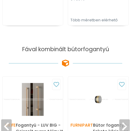
bútorfogantyú
Több méretben elérhető
Fával kombinált bútorfogantyú
VIEFE
Fogantyú - LUV BIG -
FURNIPART
Bútor fogantyú -