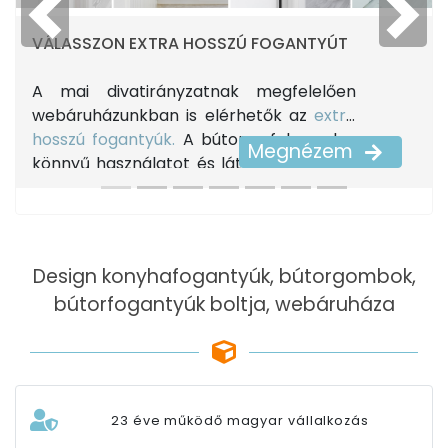
Previous
Next
VÁLASSZON EXTRA HOSSZÚ FOGANTYÚT
A mai divatirányzatnak megfelelően
webáruházunkban is elérhetők az
extra
hosszú fogantyúk.
A bútorra felszerelve
Megnézem
könnyű használatot és látványos hatást
érhetünk el velük. Tekintse meg a
népszerű bútorfogantyúkat
kínálatunkban!
Design konyhafogantyúk, bútorgombok,
bútorfogantyúk boltja, webáruháza
23 éve működő magyar vállalkozás