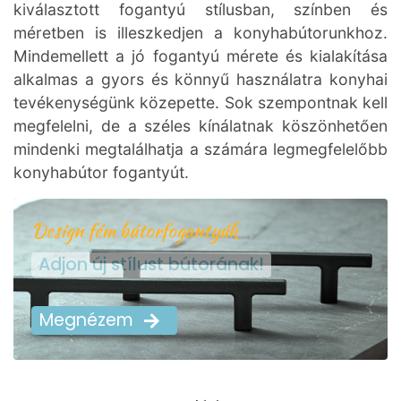
kiválasztott fogantyú stílusban, színben és
méretben is illeszkedjen a konyhabútorunkhoz.
Mindemellett a jó fogantyú mérete és kialakítása
alkalmas a gyors és könnyű használatra konyhai
tevékenységünk közepette. Sok szempontnak kell
megfelelni, de a széles kínálatnak köszönhetően
mindenki megtalálhatja a számára legmegfelelőbb
konyhabútor fogantyút.
Design fém bútorfogantyúk
Adjon új stílust bútorának!
Megnézem