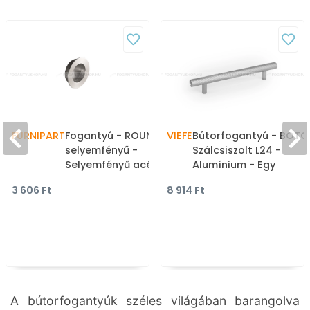
FURNIPART
Fogantyú - ROUND
VIEFE
Bútorfogantyú - BOTO
selyemfényű -
Szálcsiszolt L24 -
Selyemfényű acél 25 -
Alumínium - Egy
Inox - Rozsdamentes
méretben gyártott fé
3 606 Ft
8 914 Ft
acél - inox fém
bútorfogantyú
bútorfogantyú
A bútorfogantyúk széles világában barangolva