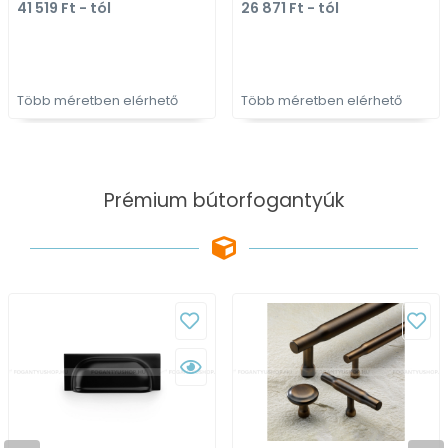
41 519 Ft - tól
26 871 Ft - tól
színes fém
színes fém
bútorfogantyú
bútorfogantyú
Több méretben elérhető
Több méretben elérhető
Prémium bútorfogantyúk