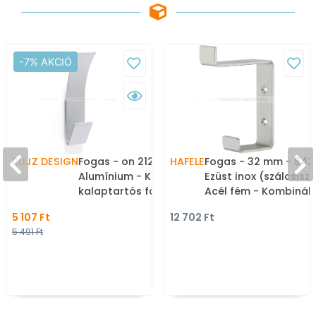
-7% AKCIÓ
RUJZ DESIGN
Fogas - on 2121 -
HAFELE
Fogas - 32 mm - 842.
Alumínium - Kombinált,
Ezüst inox (szálcsiszo
kalaptartós fogas
Acél fém - Kombinált
kalaptartós fogas
5 107 Ft
12 702 Ft
5 491 Ft