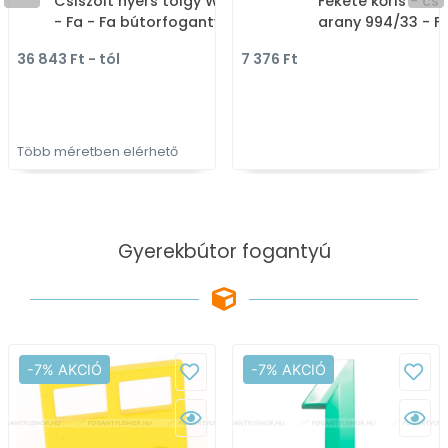
Csiszolt nyers tölgy W00
Fekete kőris - csi
- Fa - Fa bútorfogantyú -
arany 994/33 - Fa
Több méretben elérhető
kombinált fém
36 843 Ft - tól
7 376 Ft
bútorfogantyú
Több méretben elérhető
Gyerekbútor fogantyú
-7% AKCIÓ
-7% AKCIÓ