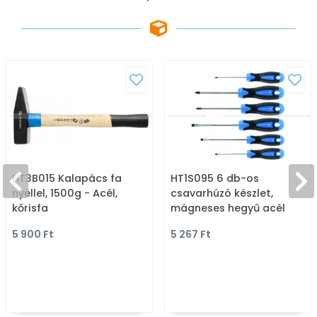
HT3B015 Kalapács fa
HT1S095 6 db-os
nyéllel, 1500g - Acél,
csavarhúzó készlet,
kőrisfa
mágneses hegyű acél
5 900 Ft
5 267 Ft