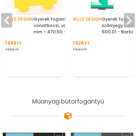
RUJZ DESIGN
Gyerek fogantyú
RUJZ DESIGN
Gyerek foganty
vonatkocsi, vagon - 32
számjegy - 64
mm - 470.50 -
600.01 - Barbi 
Citromsárga - Műanyag
Műanyag - Szí
1 549 Ft
1 528 Ft
- Színes gyerekbútor
gyerekbútor f
1 666 Ft
1 643 Ft
fogantyú
Műanyag bútorfogantyú