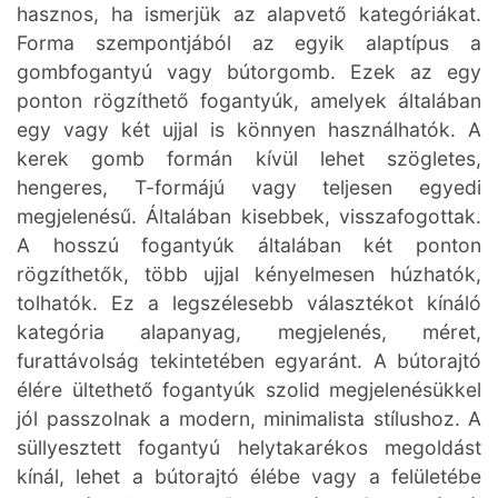
hasznos, ha ismerjük az alapvető kategóriákat.
Forma szempontjából az egyik alaptípus a
gombfogantyú vagy bútorgomb. Ezek az egy
ponton rögzíthető fogantyúk, amelyek általában
egy vagy két ujjal is könnyen használhatók. A
kerek gomb formán kívül lehet szögletes,
hengeres, T-formájú vagy teljesen egyedi
megjelenésű. Általában kisebbek, visszafogottak.
A hosszú fogantyúk általában két ponton
rögzíthetők, több ujjal kényelmesen húzhatók,
tolhatók. Ez a legszélesebb választékot kínáló
kategória alapanyag, megjelenés, méret,
furattávolság tekintetében egyaránt. A bútorajtó
élére ültethető fogantyúk szolid megjelenésükkel
jól passzolnak a modern, minimalista stílushoz. A
süllyesztett fogantyú helytakarékos megoldást
kínál, lehet a bútorajtó élébe vagy a felületébe