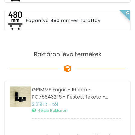
Fogantyú 480 mm-es furattáv
Raktáron lévő termékek
GRIMME Fogas - 16 mm -
FG756432.16 - Festett fekete -
Zamak fém ötvözet - Dupla akasztós
2 019 Ft - tól
fogas
49 db Raktáron