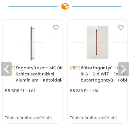
VIEFE
Fogantyú szett MOON -
VIEFE
Bútorfogantyú - HAKO
Szálcsiszolt nikkel -
BIG - Dió W17 - Fa - Fa
Alumínium - Kétoldalas
bútorfogantyú - Több
bútorfogantyú (párban
méretben elérhető
58 605 Ft - tól
66 816 Ft - tól
szerelhető)
Több méretben elérhető
Több méretben elérhető