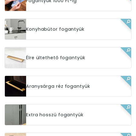
Fogantyúk 1000 Ft-ig
Konyhabútor fogantyúk
Élre ültethető fogantyúk
Aranysárga réz fogantyúk
Extra hosszú fogantyúk