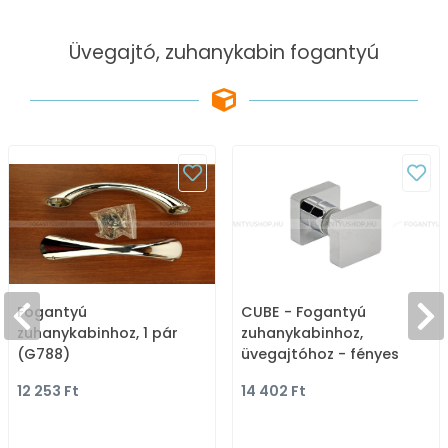
Üvegajtó, zuhanykabin fogantyú
Fogantyú
CUBE - Fogantyú
zuhanykabinhoz, 1 pár
zuhanykabinhoz,
(G788)
üvegajtóhoz - fényes
króm (G-39-CR)
12 253 Ft
14 402 Ft