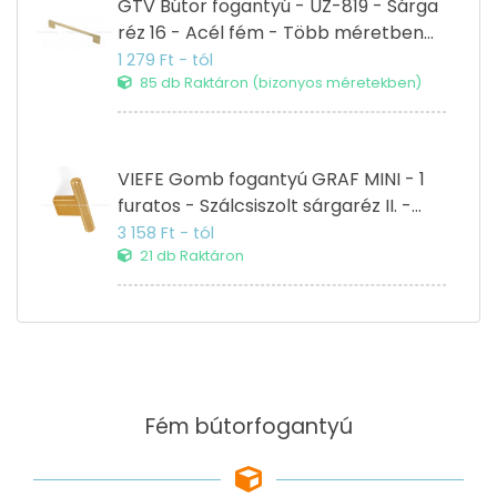
GTV Bútor fogantyú - UZ-819 - Sárga
réz 16 - Acél fém - Több méretben
gyártott színes fém bútorfogantyú
1 279 Ft - tól
85 db Raktáron
(bizonyos méretekben)
VIEFE Gomb fogantyú GRAF MINI - 1
furatos - Szálcsiszolt sárgaréz II. -
Alumínium - Színes fém
3 158 Ft - tól
gombfogantyú, bútorgomb
21 db Raktáron
Fém bútorfogantyú