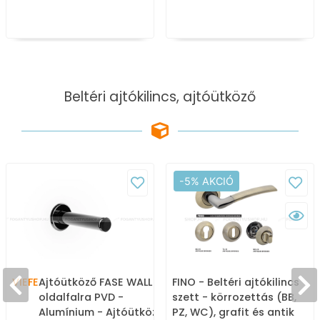
Beltéri ajtókilincs, ajtóütköző
-5% AKCIÓ
VIEFE
Ajtóütköző FASE WALL
FINO - Beltéri ajtókilincs
oldalfalra PVD -
szett - körrozettás (BB,
Alumínium - Ajtóütköző,
PZ, WC), grafit és antik