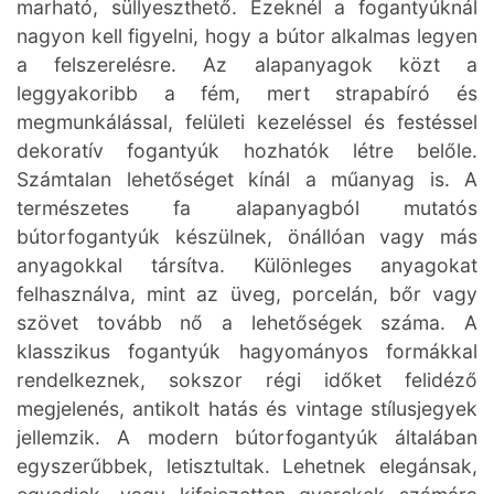
marható, süllyeszthető. Ezeknél a fogantyúknál
nagyon kell figyelni, hogy a bútor alkalmas legyen
a felszerelésre. Az alapanyagok közt a
leggyakoribb a fém, mert strapabíró és
megmunkálással, felületi kezeléssel és festéssel
dekoratív fogantyúk hozhatók létre belőle.
Számtalan lehetőséget kínál a műanyag is. A
természetes fa alapanyagból mutatós
bútorfogantyúk készülnek, önállóan vagy más
anyagokkal társítva. Különleges anyagokat
felhasználva, mint az üveg, porcelán, bőr vagy
szövet tovább nő a lehetőségek száma. A
klasszikus fogantyúk hagyományos formákkal
rendelkeznek, sokszor régi időket felidéző
megjelenés, antikolt hatás és vintage stílusjegyek
jellemzik. A modern bútorfogantyúk általában
egyszerűbbek, letisztultak. Lehetnek elegánsak,