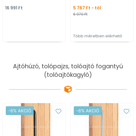
ajtókitámasztó (padlóra
bronz felületű
16 991 Ft
5 767 Ft - tól
tehető, padlóra, falra,
6 070 Ft
ajtóra szerelhető)
Több méretben elérhető
Ajtóhúzó, tolópajzs, tolóajtó fogantyú
(tolóajtókagyló)
-6% AKCIÓ
-6% AKCIÓ