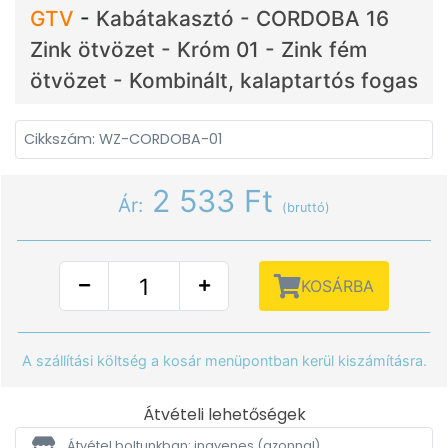
GTV
-
Kabátakasztó - CORDOBA 16
Zink ötvözet - Króm 01 - Zink fém
ötvözet - Kombinált, kalaptartós fogas
Cikkszám: WZ-CORDOBA-01
2 533 Ft
Ár:
(bruttó)
KOSÁRBA
A szállítási költség a kosár menüpontban kerül kiszámításra.
Átvételi lehetőségek
Átvétel boltunkban: ingyenes
(azonnal)