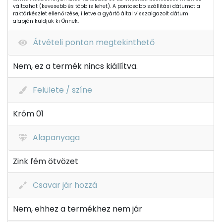
változhat (kevesebb és több is lehet). A pontosabb szállítási dátumot a
raktárkészlet ellenőrzése, illetve a gyártó által visszaigazolt dátum
alapján küldjük ki Önnek.
Átvételi ponton megtekinthető
Nem, ez a termék nincs kiállítva.
Felülete / színe
Króm 01
Alapanyaga
Zink fém ötvözet
Csavar jár hozzá
Nem, ehhez a termékhez nem jár