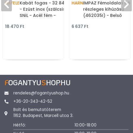
HAFELE
Kabát fogas - 32 842.32
HARN
IMPAZ Fémoldalas fiók
- Ezüst inox (szálcsiszolt)
részleges kihúzású
SNiL - Acél fém -
(462035I) - Belső
Kombinált, kalaptartós
fémoldalas görgős
18 470 Ft
6 637 Ft
fogas
fiókok, fém fiókoldala
F
OGANTYU
S
HOP
.
HU
rendeles@fogantyushop.hu
+36-20-343-42-52
Bolt és bemutatóterem
1162. Budapest, Marcell utca 3.
Hétfő:
10:00-18:00