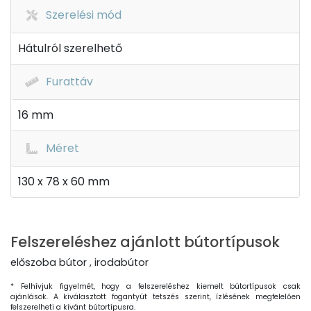
Szerelési mód
Hátulról szerelhető
Furattáv
16 mm
Méret
130 x 78 x 60 mm
Felszereléshez ajánlott bútortípusok
előszoba bútor , irodabútor
* Felhívjuk figyelmét, hogy a felszereléshez kiemelt bútortípusok csak
ajánlások. A kiválasztott fogantyút tetszés szerint, ízlésének megfelelően
felszerelheti a kívánt bútortípusra.