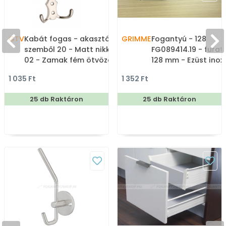
GTV
Kabát fogas - akasztós
GRIMME
Fogantyú - 128
szemből 20 - Matt nikkel
FG089414.19 - furat
02 - Zamak fém ötvözet
128 mm - Ezüst inox
- Kombinált, kalaptartós
(szálcsiszolt) SNiL -
1 035 Ft
1 352 Ft
fogas
Márvány - Egy mér
gyártott fém
25 db Raktáron
25 db Raktáron
bútorfogantyú