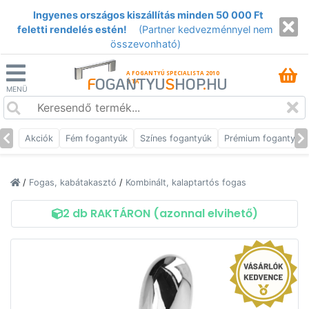
Ingyenes országos kiszállítás minden 50 000 Ft
feletti rendelés estén!
(Partner kedvezménnyel nem
összevonható)
A FOGANTYÚ SPECIALISTA 2010
F
OGANTYU
S
HOP
.
HU
ÓTA
MENÜ
Akciók
Fém fogantyúk
Színes fogantyúk
Prémium fogantyúk
/
Fogas, kabátakasztó
/
Kombinált, kalaptartós fogas
2 db RAKTÁRON (azonnal elvihető)