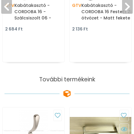
GTV
Kabátakasztó -
GTV
Kabátakasztó -
CORDOBA 16 -
CORDOBA 16 Festett Zi
Szálcsiszolt 06 -
ötvözet - Matt fekete
Kombinált, kalaptartós
20M - Zink fém ötvözet
2 684 Ft
2 136 Ft
fogas
Kombinált, kalaptartós
fogas
További termékeink