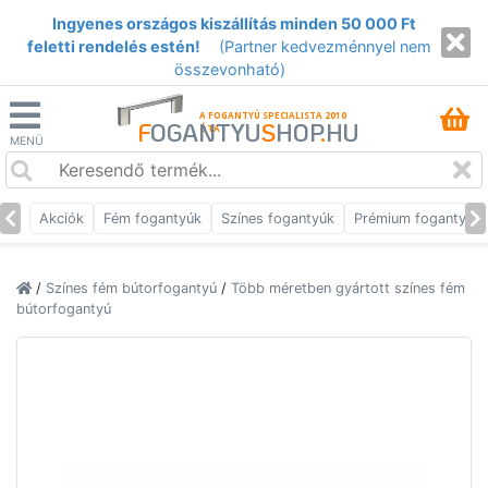
Ingyenes országos kiszállítás minden 50 000 Ft
feletti rendelés estén!
(Partner kedvezménnyel nem
összevonható)
A FOGANTYÚ SPECIALISTA 2010
F
OGANTYU
S
HOP
.
HU
ÓTA
MENÜ
Akciók
Fém fogantyúk
Színes fogantyúk
Prémium fogantyúk
/
Színes fém bútorfogantyú
/
Több méretben gyártott színes fém
bútorfogantyú