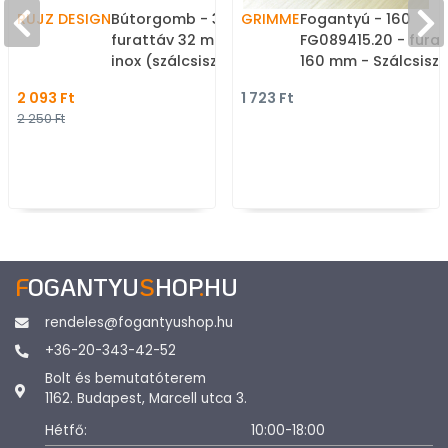
RUJZ DESIGN
Bútorgomb - 32 557.02 -
GRIMME
Fogantyú - 160
furattáv 32 mm - Ezüst
FG089415.20 - fura
inox (szálcsiszolt) SNiL -
160 mm - Szálcsiszo
Zamak fém ötvözet -
szürke - Márvány - Egy
2 093 Ft
1 723 Ft
Fém gombfogantyú,
méretben gyártott
2 250 Ft
bútorgomb (szögletes,
színes fém
kerek)
bútorfogantyú
F
OGANTYU
S
HOP
.
HU
rendeles@fogantyushop.hu
+36-20-343-42-52
Bolt és bemutatóterem
1162. Budapest, Marcell utca 3.
Hétfő:
10:00-18:00