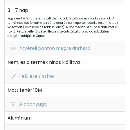
3 - 7 nap
Figyelem! A feltüntetett szállítási napok általános irányadó számok. A
termékkészlet folyamatos változása és az importok beérkezése miatt ez
változhat (kevesebb és több is lehet). A pontosabb szállítási dátumot a
raktárkészlet ellenőrzése, illetve a gyártó által visszaigazolt dátum
alapján küldjük ki Önnek.
Átvételi ponton megtekinthető
Nem, ez a termék nincs kiállítva.
Felülete / színe
Matt fehér 10M
Alapanyaga
Alumínium