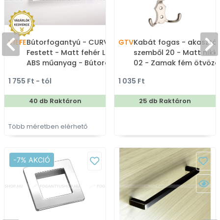
VIEFE
Bútorfogantyú - CURVE
GTV
Kabát fogas - akasztó
Festett - Matt fehér LM1 -
szemből 20 - Matt nikke
ABS műanyag - Bútorajtó
02 - Zamak fém ötvöze
élére ültethető színes
- Kombinált, kalaptart
1 755 Ft - tól
1 035 Ft
fém fogantyú
fogas
40 db Raktáron
25 db Raktáron
Több méretben elérhető
-7% AKCIÓ