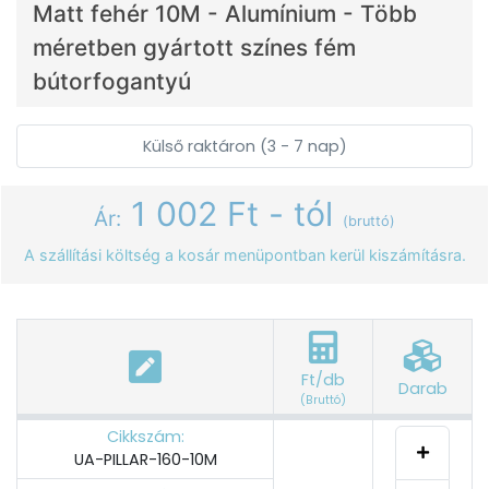
Matt fehér 10M - Alumínium - Több
méretben gyártott színes fém
bútorfogantyú
Külső raktáron (3 - 7 nap)
1 002 Ft - tól
Ár:
(bruttó)
A szállítási költség a kosár menüpontban kerül kiszámításra.
Ft/db
Darab
(Bruttó)
Cikkszám:
UA-PILLAR-160-10M