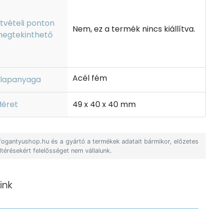
tvételi ponton
Nem, ez a termék nincs kiállítva.
egtekinthető
Acél fém
lapanyaga
éret
49 x 40 x 40 mm
 fogantyushop.hu és a gyártó a termékek adatait bármikor, előzetes
ltérésekért felelősséget nem vállalunk.
ink