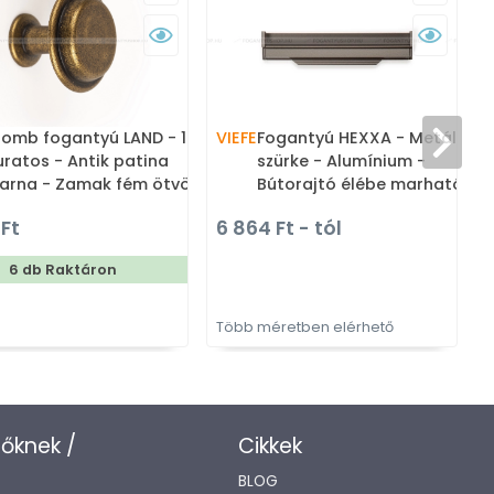
omb fogantyú LAND - 1
VIEFE
Fogantyú HEXXA - Metál
uratos - Antik patina
szürke - Alumínium -
arna - Zamak fém ötvözet
Bútorajtó élébe marható,
 Antikolt, vintage fém
süllyeszthető fém fogantyú
 Ft
6 864 Ft - tól
3
ombfogantyú (szögletes,
erek)
6 db Raktáron
Több méretben elérhető
T
zőknek /
Cikkek
BLOG