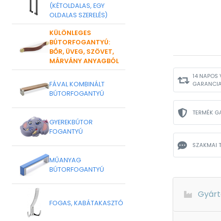
(KÉTOLDALAS, EGY
OLDALAS SZERELÉS)
KÜLÖNLEGES
BÚTORFOGANTYÚ:
BŐR, ÜVEG, SZÖVET,
MÁRVÁNY ANYAGBÓL
14 NAPOS 
FÁVAL KOMBINÁLT
GARANCI
BÚTORFOGANTYÚ
TERMÉK G
GYEREKBÚTOR
FOGANTYÚ
SZAKMAI 
MŰANYAG
BÚTORFOGANTYÚ
Gyárt
FOGAS, KABÁTAKASZTÓ