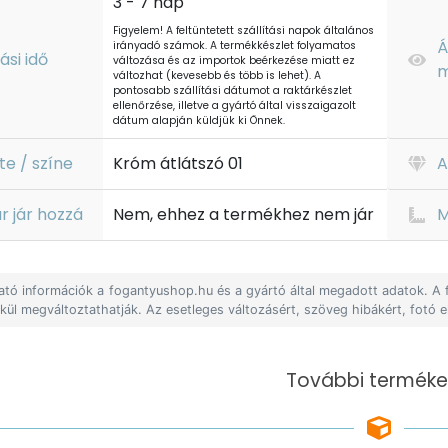
3 - 7 nap
Figyelem! A feltüntetett szállítási napok általános
Á
irányadó számok. A termékkészlet folyamatos
tási idő
változása és az importok beérkezése miatt ez
m
változhat (kevesebb és több is lehet). A
pontosabb szállítási dátumot a raktárkészlet
ellenőrzése, illetve a gyártó által visszaigazolt
dátum alapján küldjük ki Önnek.
te / színe
Króm átlátszó 01
A
r jár hozzá
Nem, ehhez a termékhez nem jár
M
lható információk a fogantyushop.hu és a gyártó által megadott adatok. A
lkül megváltoztathatják. Az esetleges változásért, szöveg hibákért, fotó e
További terméke