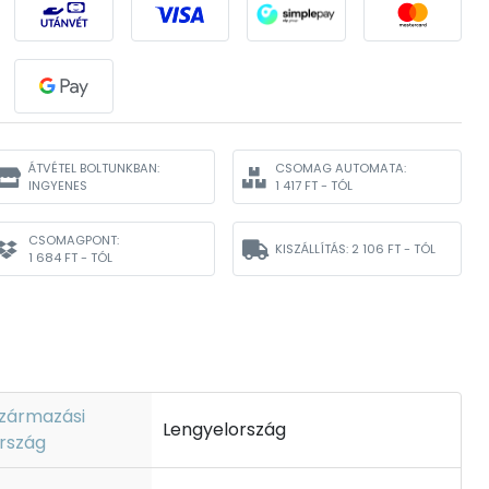
ÁTVÉTEL BOLTUNKBAN:
CSOMAG AUTOMATA:
INGYENES
1 417 FT - TÓL
CSOMAGPONT:
KISZÁLLÍTÁS:
2 106 FT - TÓL
1 684 FT - TÓL
zármazási
Lengyelország
rszág