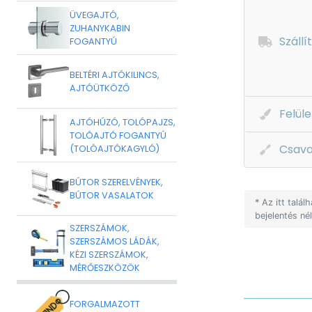
ÜVEGAJTÓ,
ZUHANYKABIN
Szállí
FOGANTYÚ
BELTÉRI AJTÓKILINCS,
AJTÓÜTKÖZŐ
Felüle
AJTÓHÚZÓ, TOLÓPAJZS,
TOLÓAJTÓ FOGANTYÚ
Csava
(TOLÓAJTÓKAGYLÓ)
BÚTOR SZERELVÉNYEK,
BÚTOR VASALATOK
* Az itt talá
bejelentés né
SZERSZÁMOK,
SZERSZÁMOS LÁDÁK,
KÉZI SZERSZÁMOK,
MÉRŐESZKÖZÖK
FORGALMAZOTT