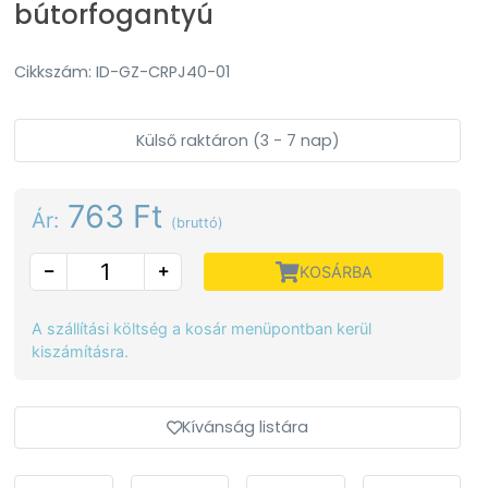
bútorfogantyú
Cikkszám: ID-GZ-CRPJ40-01
Külső raktáron (3 - 7 nap)
763 Ft
Ár:
(bruttó)
KOSÁRBA
A szállítási költség a kosár menüpontban kerül
kiszámításra.
Kívánság listára