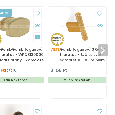
AKCIÓ
GombGomb fogantyú - 1
VIEFE
Gomb fogantyú GRAF MINI -
furatos - WPO81300000F3 -
1 furatos - Szálcsiszolt
Matt arany - Zamak fém
sárgaréz II. - Alumínium -
ötvözet - Színes fém
Színes fém gombfogantyú,
 Ft
3 158 Ft
1 575 Ft
gombfogantyú, bútorgomb
bútorgomb
31 db Raktáron
21 db Raktáron