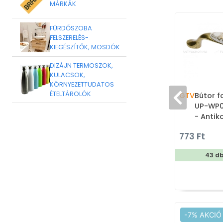
MÁRKÁK
FÜRDŐSZOBA
FELSZERELÉS-
KIEGÉSZÍTŐK, MOSDÓK
DIZÁJN TERMOSZOK,
KULACSOK,
KÖRNYEZETTUDATOS
ÉTELTÁROLÓK
GTV
Bútor f
UP-WP0
- Antik
fém ötv
773 Ft
Porcelá
antikol
43 d
-7% AKCIÓ