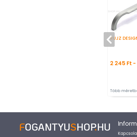
RUJZ DESIG
2 245 Ft -
Több méretbe
Inform
F
OGANTYU
S
HOP
.
HU
Kapcsola