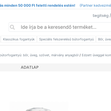
ás minden 50 000 Ft feletti rendelés estén!
(Partner kedvezm
Segítség 
Klasszikus fogantyúk
Speciális felszerelésű bútorfogantyú
Bőr, üve
bútorfogantyú: bőr, üveg, szövet, márvány anyagból
/
Edzett üveggel kom
ADATLAP