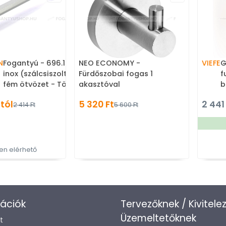
N
Fogantyú - 696.15 - Ezüst
NEO ECONOMY -
VIEFE
G
inox (szálcsiszolt) - Zamak
Fürdőszobai fogas 1
f
fém ötvözet - Több
akasztóval
b
méretben gyártott fém
-
 tól
5 320 Ft
2 441
2 414 Ft
5 600 Ft
bútorfogantyú
g
k
n elérhető
ációk
Tervezőknek / Kivitele
Üzemeltetőknek
t