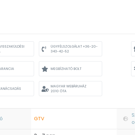
VISSZAKÜLDÉSI
ÜGYFÉLSZOLGÁLAT +36-20-
A
343-42-52
ARANCIA
MEGBÍZHATÓ BOLT
MAGYAR WEBÁRUHÁZ
TANÁCSADÁS
2010 ÓTA
S
ó
GTV
o