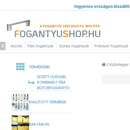
Ingyenes országos kiszállít
A FOGANTYÚ SPECIALISTA 2010 ÓTA
F
OGANTYU
S
HOP
.
HU
Akciók
Fém fogantyúk
Színes fogantyúk
Prémium fogantyúk
/
Különleges 
TERMÉKEINK
EDZETT ÜVEGGEL
KOMBINÁLT FÉM
BÚTORFOGANTYÚ
KIÁLLÍTOTT TERMÉKEK
RAKTÁRON