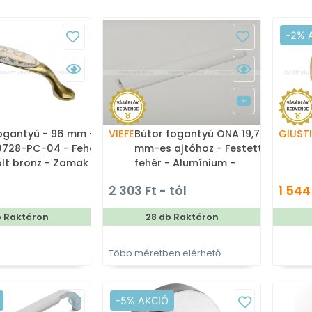
-2% 
ogantyú - 96 mm -
VIEFE
Bútor fogantyú ONA 19,7
GIUSTI
728-PC-04 - Fehér
mm-es ajtóhoz - Festett
olt bronz - Zamak
fehér - Alumínium -
özet - Porcelán -
Bútorajtó élére ültethető
2 303 Ft - tól
1 544
nnal kombinált
színes fém fogantyú
t fém bútorfogantyú
b Raktáron
28 db Raktáron
Több méretben elérhető
-5% AKCIÓ