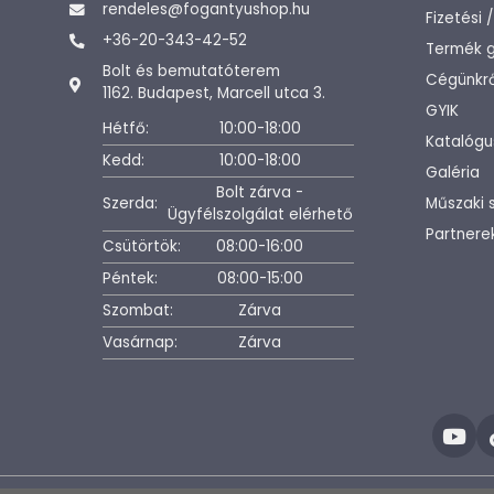
rendeles@fogantyushop.hu
Fizetési 
+36-20-343-42-52
Termék g
Bolt és bemutatóterem
Cégünkrő
1162. Budapest, Marcell utca 3.
GYIK
Hétfő:
10:00-18:00
Katalógu
Kedd:
10:00-18:00
Galéria
Bolt zárva -
Szerda:
Műszaki 
Ügyfélszolgálat elérhető
Partnere
Csütörtök:
08:00-16:00
Péntek:
08:00-15:00
Szombat:
Zárva
Vasárnap:
Zárva