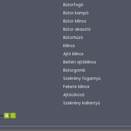
Bútorfogó
Bútor kampó
Bútor kilincs
Bútor akasztó
Bútorhúzó
Kilincs
k
Ajtó kilincs
Beltéri ajtókilincs
Bútorgomb
Szekrény fogantyú
Fekete kilincs
Ajtóütköző
Szekrény kallantyú