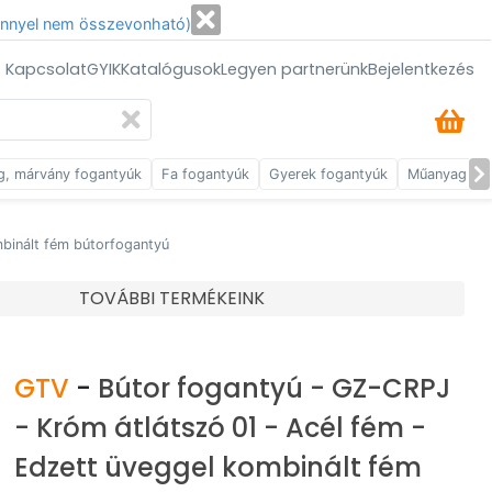
énnyel nem összevonható)
/ Kapcsolat
GYIK
Katalógusok
Legyen partnerünk
Bejelentkezés
g, márvány fogantyúk
Fa fogantyúk
Gyerek fogantyúk
Műanyag fog
binált fém bútorfogantyú
TOVÁBBI TERMÉKEINK
GTV
-
Bútor fogantyú - GZ-CRPJ
- Króm átlátszó 01 - Acél fém -
Edzett üveggel kombinált fém