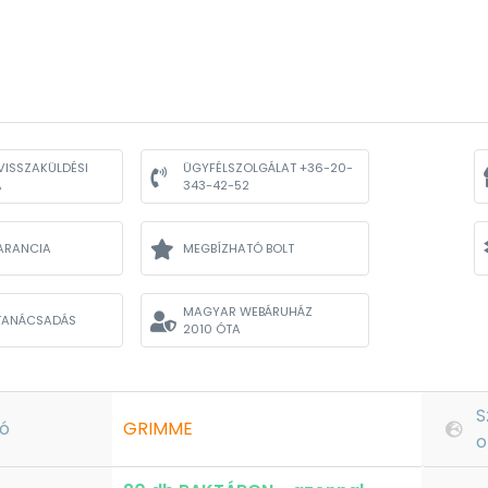
VISSZAKÜLDÉSI
ÜGYFÉLSZOLGÁLAT +36-20-
A
343-42-52
ARANCIA
MEGBÍZHATÓ BOLT
MAGYAR WEBÁRUHÁZ
TANÁCSADÁS
2010 ÓTA
S
ó
GRIMME
o