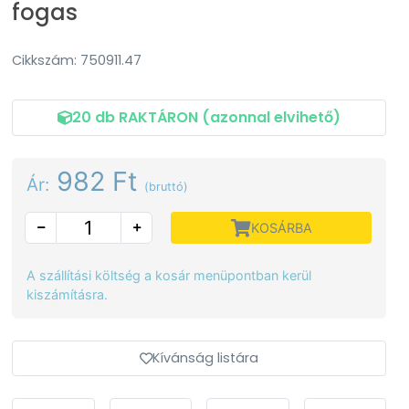
fogas
Cikkszám: 750911.47
20 db RAKTÁRON (azonnal elvihető)
982 Ft
Ár:
(bruttó)
KOSÁRBA
A szállítási költség a kosár menüpontban kerül
kiszámításra.
Kívánság listára