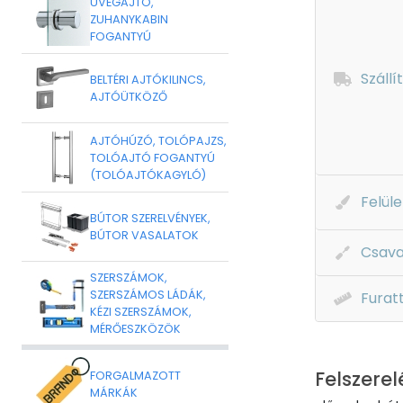
ÜVEGAJTÓ,
ZUHANYKABIN
FOGANTYÚ
Szállí
BELTÉRI AJTÓKILINCS,
AJTÓÜTKÖZŐ
AJTÓHÚZÓ, TOLÓPAJZS,
TOLÓAJTÓ FOGANTYÚ
(TOLÓAJTÓKAGYLÓ)
Felüle
BÚTOR SZERELVÉNYEK,
BÚTOR VASALATOK
Csava
SZERSZÁMOK,
SZERSZÁMOS LÁDÁK,
Furat
KÉZI SZERSZÁMOK,
MÉRŐESZKÖZÖK
Felszerel
FORGALMAZOTT
MÁRKÁK