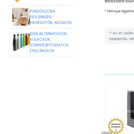
előszoba búto
FÜRDŐSZOBA
* Felhívjuk figyelm
FELSZERELÉS-
KIEGÉSZÍTŐK, MOSDÓK
* Az itt talá
DIZÁJN TERMOSZOK,
bejelentés né
KULACSOK,
KÖRNYEZETTUDATOS
ÉTELTÁROLÓK