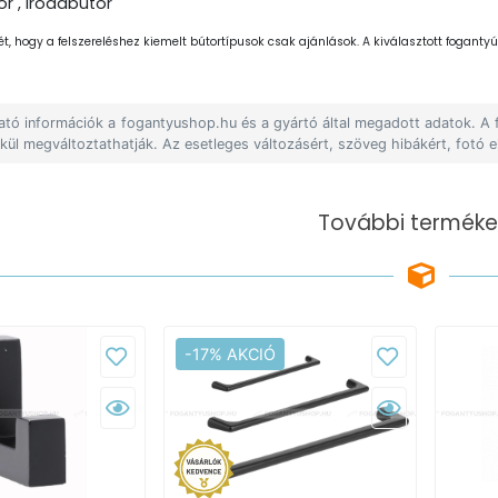
r , irodabútor
ét, hogy a felszereléshez kiemelt bútortípusok csak ajánlások. A kiválasztott fogantyút
lható információk a fogantyushop.hu és a gyártó által megadott adatok. A
lkül megváltoztathatják. Az esetleges változásért, szöveg hibákért, fotó e
További terméke
-17% AKCIÓ