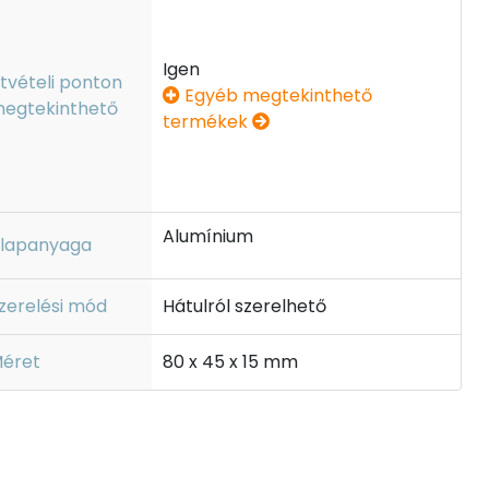
Igen
tvételi ponton
Egyéb megtekinthető
egtekinthető
termékek
Alumínium
lapanyaga
zerelési mód
Hátulról szerelhető
éret
80 x 45 x 15 mm