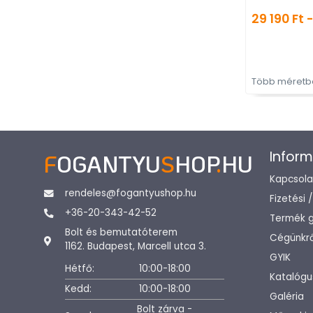
fé
29 190 Ft -
ro
Több méretbe
Inform
F
OGANTYU
S
HOP
.
HU
Kapcsola
rendeles@fogantyushop.hu
Fizetési 
+36-20-343-42-52
Termék g
Bolt és bemutatóterem
Cégünkrő
1162. Budapest, Marcell utca 3.
GYIK
Hétfő:
10:00-18:00
Katalógu
Kedd:
10:00-18:00
Galéria
Bolt zárva -