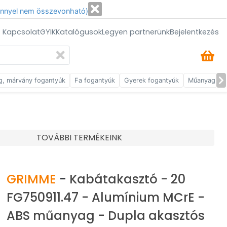
énnyel nem összevonható)
/ Kapcsolat
GYIK
Katalógusok
Legyen partnerünk
Bejelentkezés
g, márvány fogantyúk
Fa fogantyúk
Gyerek fogantyúk
Műanyag fog
TOVÁBBI TERMÉKEINK
GRIMME
-
Kabátakasztó - 20
FG750911.47 - Alumínium MCrE -
ABS műanyag - Dupla akasztós