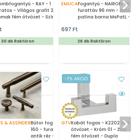
mbfogantyú - RAY - 1
EMUCA
Fogantyú - NAIROBI 96 -
ratos - Világos grafit 25 -
furattáv 96 mm - Antik
mak fém ötvözet - Színes
patina barna MsPatL -
ém gombfogantyú,
Zamak fém ötvözet -
t
697 Ft
1
útorgomb
Klasszikus, vintage, antik
fém bútorfogantyú
30 db Raktáron
26 db Raktáron
T
-7% AKCIÓ
S & ASSINDER
Bútor fogantyú - Bowland
GTV
Kabát fogas - K2202 16 Zink
160 - furattáv 160 mm -
ötvözet - Króm 01 - Zink
antik réz - Réz - Prémium
fém ötvözet - Dupla