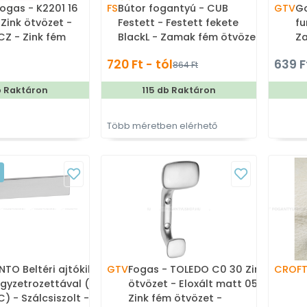
ogas - K2201 16
FS
Bútor fogantyú - CUB
GTV
Go
 Zink ötvözet -
Festett - Festett fekete
fu
CZ - Zink fém
BlackL - Zamak fém ötvözet
Za
 - Egy akasztós
- Több méretben gyártott
f
720 Ft - tól
639 F
864 Ft
színes fém bútorfogantyú
b
b Raktáron
115 db Raktáron
Több méretben elérhető
NTO Beltéri ajtókilincs
GTV
Fogas - TOLEDO C0 30 Zink
CROFT
gyzetrozettával (BB PZ
ötvözet - Eloxált matt 05 -
) - Szálcsiszolt - Zamak
Zink fém ötvözet -