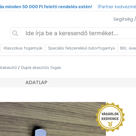
ás minden 50 000 Ft feletti rendelés estén!
(Partner kedvezm
Segítség 
Klasszikus fogantyúk
Speciális felszerelésű bútorfogantyú
Bőr, üve
átakasztó
/
Dupla akasztós fogas
ADATLAP