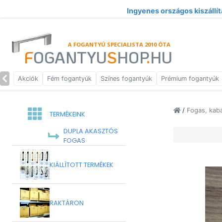
Ingyenes országos kiszállít
A FOGANTYÚ SPECIALISTA 2010 ÓTA
F
OGANTYU
S
HOP
.
HU
Akciók
Fém fogantyúk
Színes fogantyúk
Prémium fogantyúk
/
Fogas, kab
TERMÉKEINK
DUPLA AKASZTÓS
FOGAS
KIÁLLÍTOTT TERMÉKEK
RAKTÁRON