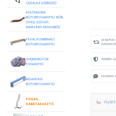
OLDALAS SZERELÉS)
KÜLÖNLEGES
BÚTORFOGANTYÚ: BŐR,
ÜVEG, SZÖVET,
MÁRVÁNY ANYAGBÓL
FÁVAL KOMBINÁLT
14 NAPOS 
BÚTORFOGANTYÚ
GARANCI
GYEREKBÚTOR
TERMÉK G
FOGANTYÚ
SZAKMAI 
MŰANYAG
BÚTORFOGANTYÚ
FOGAS,
Gyárt
KABÁTAKASZTÓ