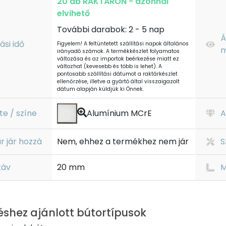
20 db RAKTÁRON - azonnal
elvihető
További darabok: 2 - 5 nap
Á
tási idő
Figyelem! A feltüntetett szállítási napok általános
m
irányadó számok. A termékkészlet folyamatos
változása és az importok beérkezése miatt ez
változhat (kevesebb és több is lehet). A
pontosabb szállítási dátumot a raktárkészlet
ellenőrzése, illetve a gyártó által visszaigazolt
dátum alapján küldjük ki Önnek.
te / színe
Alumínium MCrE
A
r jár hozzá
Nem, ehhez a termékhez nem jár
S
táv
20 mm
M
éshez ajánlott bútortípusok