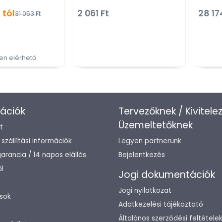
m ötvözet - Modern
Kombinált, kalaptartós
 tól
2 061 Ft
28 17
31 053 Ft
zettás kilincs
fogas
n elérhető
ációk
Tervezőknek / Kivitele
Üzemeltetőknek
t
/ szállítási információk
Legyen partnerünk
arancia / 14 napos elállás
Bejelentkezés
l
Jogi dokumentációk
Jogi nyilatkozat
sok
Adatkezelési tájékoztató
Általános szerződési feltétele