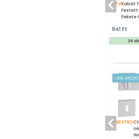
GTV
Kabát f
Festett
Fekete 
ötvözet
941 Ft
fogas
26 d
-6% AKCIÓ
MAESTRO
CI
né
WC