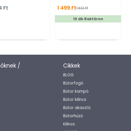
két furatos bútorfogantyúk
akasztós fogas
4 Ft
1 499 Ft
1 612 Ft
10 db Raktáron
zőknek /
Cikkek
BLOG
Bútorfogó
Bútor kampó
Bútor kilincs
Bútor akasztó
Bútorhúzó
Kilincs
k