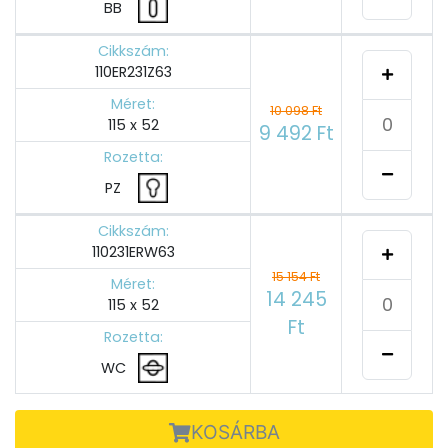
BB
Cikkszám:
110ER231Z63
Méret:
10 098 Ft
115 x 52
9 492 Ft
Rozetta:
PZ
Cikkszám:
110231ERW63
15 154 Ft
Méret:
14 245
115 x 52
Ft
Rozetta:
WC
KOSÁRBA