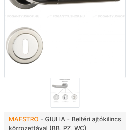
MAESTRO
-
GIULIA - Beltéri ajtókilincs
körrozettával (BB, PZ, WC)