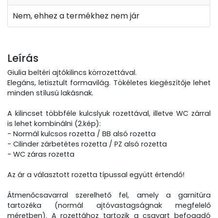
Nem, ehhez a termékhez nem jár
Leírás
Giulia beltéri ajtókilincs körrozettával.
Elegáns, letisztult formavilág. Tökéletes kiegészítője lehet
minden stílusú lakásnak.
A kilincset többféle kulcslyuk rozettával, illetve WC zárral
is lehet kombinálni (2.kép):
- Normál kulcsos rozetta / BB alsó rozetta
- Cilinder zárbetétes rozetta / PZ alsó rozetta
- WC záras rozetta
Az ár a választott rozetta típussal együtt értendő!
Átmenőcsavarral szerelhető fel, amely a garnitúra
tartozéka (normál ajtóvastagságnak megfelelő
méretben). A rozettához tartozik a csavart befogadó