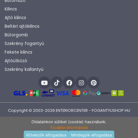
Bútorhúzó
Kilincs
Ajtó kilincs
Beltéri ajtókilincs
Bútorgomb
Szekrény fogantyú
Fekete kilincs
Ajtóütköző
Szekrény kallantyú
Copyright © 2003-2026 ENTERIORCENTER - FOGANTYUSHOP.HU
Fejlesztette:
KHAM IT
Oldalainkon sütiket (cookie) használunk.
További információk
Kosárba rakom
Kötelezők elfogadása
Mindegyik elfogadása