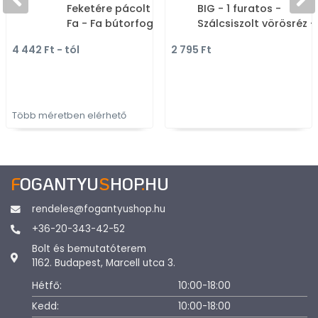
Feketére pácolt kőrisfa -
BIG - 1 furatos -
Fa - Fa bútorfogantyú
Szálcsiszolt vörösréz -
Zamak fém ötvözet -
4 442 Ft - tól
2 795 Ft
Színes fém
gombfogantyú,
bútorgomb
Több méretben elérhető
F
OGANTYU
S
HOP
.
HU
rendeles@fogantyushop.hu
+36-20-343-42-52
Bolt és bemutatóterem
1162. Budapest, Marcell utca 3.
Hétfő:
10:00-18:00
Kedd:
10:00-18:00