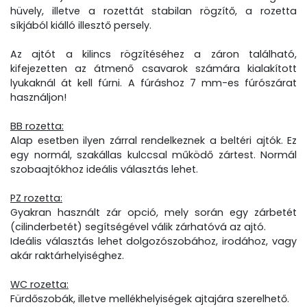
hüvely, illetve a rozettát stabilan rögzítő, a rozetta
síkjából kiálló illesztő persely.
Az ajtót a kilincs rögzítéséhez a záron található,
kifejezetten az átmenő csavarok számára kialakított
lyukaknál át kell fúrni. A fúráshoz 7 mm-es fúrószárat
használjon!
BB rozetta:
Alap esetben ilyen zárral rendelkeznek a beltéri ajtók. Ez
egy normál, szakállas kulccsal működő zártest. Normál
szobaajtókhoz ideális választás lehet.
PZ rozetta:
Gyakran használt zár opció, mely során egy zárbetét
(cilinderbetét) segítségével válik zárhatóvá az ajtó.
Ideális választás lehet dolgozószobához, irodához, vagy
akár raktárhelyiséghez.
WC rozetta:
Fürdőszobák, illetve mellékhelyiségek ajtajára szerelhető.