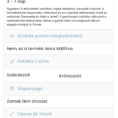
3 - 7 nap
Figyelem! A feltüntetett szállítási napok általános irányadó számok. A
termékkészlet folyamatos változása és az importok beérkezése miatt ez
változhat (kevesebb és több is lehet). A pontosabb szállítási dátumot a
raktárkészlet ellenőrzése, illetve a gyártó által visszaigazolt dátum
alapján küldjük ki Önnek.
Átvételi ponton megtekinthető
Nem, ez a termék nincs kiállítva.
Felülete / színe
Szálcsiszolt
Krómozott
Alapanyaga
Zamak fém ötvözet
Csavar jár hozzá