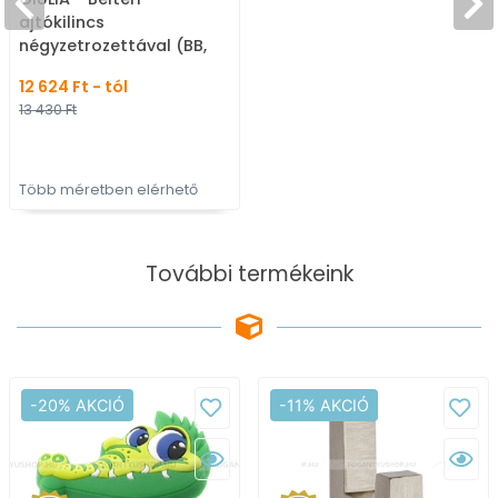
ajtókilincs
négyzetrozettával (BB,
PZ, WC)
12 624 Ft - tól
13 430 Ft
Több méretben elérhető
További termékeink
-20% AKCIÓ
-11% AKCIÓ