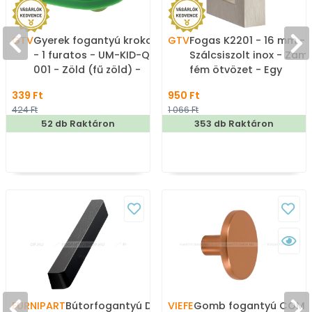
GTV
Gyerek fogantyú krokodil
GTV
Fogas K2201 - 16 mm -
- 1 furatos - UM-KID-Q-
Szálcsiszolt inox - Zam
001 - Zöld (fű zöld) -
fém ötvözet - Egy
Gumi - Mesefigurás,
akasztós fogas
339 Ft
950 Ft
állatos gyerekbútor
424 Ft
1 066 Ft
fogantyú
52 db Raktáron
353 db Raktáron
FURNIPART
Bútorfogantyú DEGREE -
VIEFE
Gomb fogantyú COM