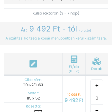
Külső raktáron (3 - 7 nap)
9 492 Ft - tól
Ár:
(bruttó)
A szállítási költség a kosár menüpontban kerül kiszámításra.
Ft/db
Darab
(Bruttó)
Cikkszám:
110ER231B63
Méret:
10 098 Ft
115 x 52
9 492 Ft
Rozetta: