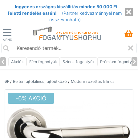
Ingyenes országos kiszállítás minden 50 000 Ft
feletti rendelés estén!
(Partner kedvezménnyel nem
összevonható)
A FOGANTYÚ SPECIALISTA 2010
F
OGANTYU
S
HOP
.
HU
ÓTA
MENÜ
Akciók
Fém fogantyúk
Színes fogantyúk
Prémium fogantyúk
/
Beltéri ajtókilincs, ajtóütköző
/
Modern rozettás kilincs
-6% AKCIÓ