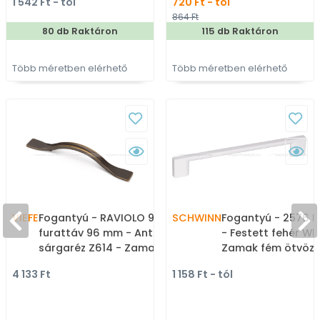
1 542 Ft - tól
720 Ft - tól
színes fém fogantyú
gyártott színes fém
864 Ft
bútorfogantyú
80 db Raktáron
115 db Raktáron
Több méretben elérhető
Több méretben elérhető
VIEFE
Fogantyú - RAVIOLO 96 -
SCHWINN
Fogantyú - 2576 F
furattáv 96 mm - Antik
- Festett fehér Whi
sárgaréz Z614 - Zamak
Zamak fém ötvöze
fém ötvözet - Klasszikus,
Több méretben gy
4 133 Ft
1 158 Ft - tól
vintage, antik fém
színes fém
bútorfogantyú
bútorfogantyú