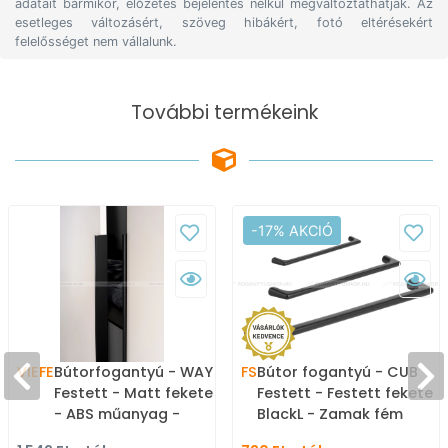
adatait bármikor, előzetes bejelentés nélkül megváltoztathatják. Az
esetleges változásért, szöveg hibákért, fotó eltérésekért
felelősséget nem vállalunk.
További termékeink
-17% AKCIÓ
VIEFE
Bútorfogantyú - WAY
FS
Bútor fogantyú - CUB
Festett - Matt fekete L09
Festett - Festett fekete
- ABS műanyag -
BlackL - Zamak fém
Bútorajtó élére ültethető
ötvözet - Több méretben