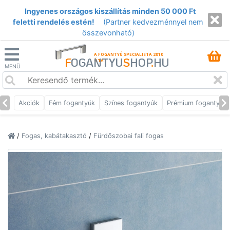
Ingyenes országos kiszállítás minden 50 000 Ft
feletti rendelés estén!
(Partner kedvezménnyel nem
összevonható)
A FOGANTYÚ SPECIALISTA 2010
F
OGANTYU
S
HOP
.
HU
ÓTA
MENÜ
Akciók
Fém fogantyúk
Színes fogantyúk
Prémium fogantyúk
/
Fogas, kabátakasztó
/
Fürdőszobai fali fogas