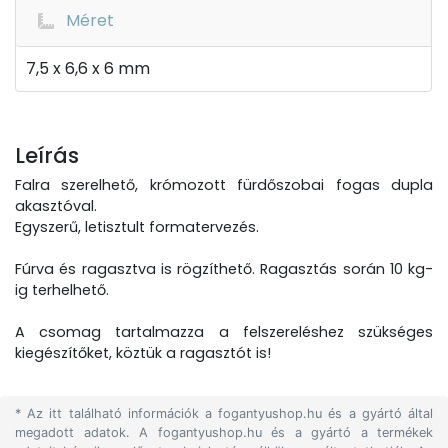
Méret
7,5 x 6,6 x 6 mm
Leírás
Falra szerelhető, krómozott fürdőszobai fogas dupla
akasztóval.
Egyszerű, letisztult formatervezés.
Fúrva és ragasztva is rögzíthető. Ragasztás során 10 kg-
ig terhelhető.
A csomag tartalmazza a felszereléshez szükséges
kiegészítőket, köztük a ragasztót is!
* Az itt található információk a fogantyushop.hu és a gyártó által
megadott adatok. A fogantyushop.hu és a gyártó a termékek