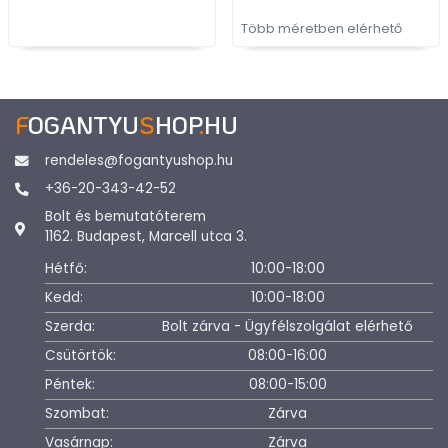
Több méretben elérhető
F
OGANTYU
S
HOP
.
HU
rendeles@fogantyushop.hu
+36-20-343-42-52
Bolt és bemutatóterem
1162. Budapest, Marcell utca 3.
Hétfő:
10:00-18:00
Kedd:
10:00-18:00
Szerda:
Bolt zárva - Ügyfélszolgálat elérhető
Csütörtök:
08:00-16:00
Péntek:
08:00-15:00
Szombat:
Zárva
Vasárnap:
Zárva