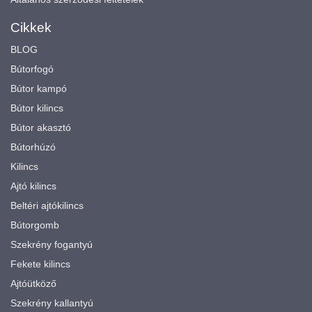
Cikkek
BLOG
Bútorfogó
Bútor kampó
Bútor kilincs
Bútor akasztó
Bútorhúzó
Kilincs
Ajtó kilincs
Beltéri ajtókilincs
Bútorgomb
Szekrény fogantyú
Fekete kilincs
Ajtóütköző
Szekrény kallantyú