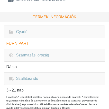
TERMÉK INFORMÁCIÓK
Gyártó
FURNIPART
Származási ország
Dánia
Szállítási idő
3 - 21 nap
Figyelem! A feltüntetett szállítási napok általános irányadó számok. A termékkészlet
folyamatos változása és az importok beérkezése miatt ez változhat (kevesebb és
több is lehet). A pontosabb szállítási dátumot a raktárkészlet ellenőrzése, illetve a
gyártó által visszaigazolt dátum alapján küldjük ki Önnek.