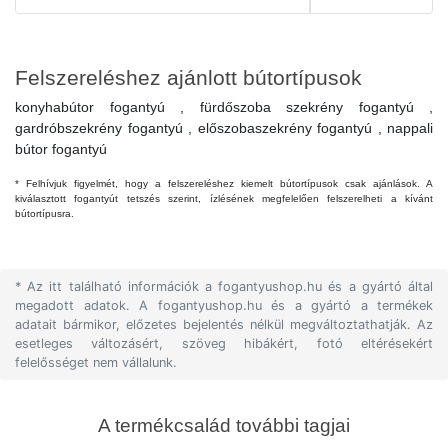
Felszereléshez ajánlott bútortípusok
konyhabútor fogantyú , fürdőszoba szekrény fogantyú ,
gardróbszekrény fogantyú , előszobaszekrény fogantyú , nappali
bútor fogantyú
* Felhívjuk figyelmét, hogy a felszereléshez kiemelt bútortípusok csak ajánlások. A
kiválasztott fogantyút tetszés szerint, ízlésének megfelelően felszerelheti a kívánt
bútortípusra.
* Az itt található információk a fogantyushop.hu és a gyártó által
megadott adatok. A fogantyushop.hu és a gyártó a termékek
adatait bármikor, előzetes bejelentés nélkül megváltoztathatják. Az
esetleges változásért, szöveg hibákért, fotó eltérésekért
felelősséget nem vállalunk.
A termékcsalád további tagjai