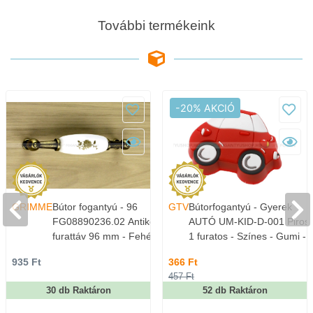
További termékeink
-20% AKCIÓ
GRIMME
Bútor fogantyú - 96
GTV
Bútorfogantyú - Gyerek
FG08890236.02 Antikolt -
AUTÓ UM-KID-D-001 Piros 
furattáv 96 mm - Fehér belo,
1 furatos - Színes - Gumi -
Antikolt bronz - Zamak fém
Színes gyerekbútor foganty
935 Ft
366 Ft
ötvözet, Porcelán -
457 Ft
Porcelánnal kombinált antikolt
30 db Raktáron
52 db Raktáron
fém bútorfogantyú