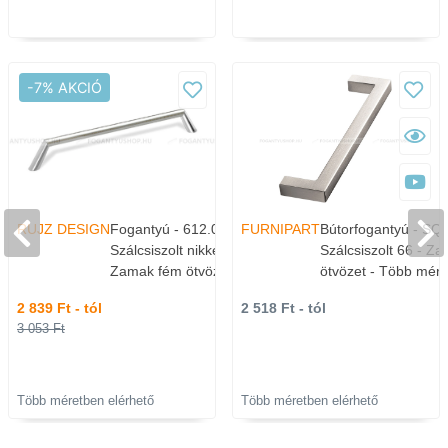
-7% AKCIÓ
RUJZ DESIGN
Fogantyú - 612.08 -
FURNIPART
Bútorfogantyú - SQ
Szálcsiszolt nikkel NisatE -
Szálcsiszolt 66 - Z
Zamak fém ötvözet - Több
ötvözet - Több mér
méretben gyártott fém
gyártott fém bútorf
2 839 Ft - tól
2 518 Ft - tól
bútorfogantyú
3 053 Ft
Több méretben elérhető
Több méretben elérhető