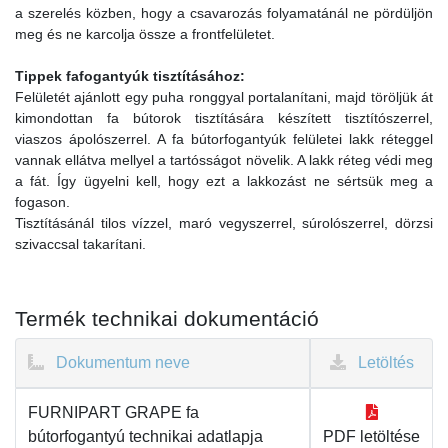
a szerelés közben, hogy a csavarozás folyamatánál ne pördüljön
meg és ne karcolja össze a frontfelületet.
Tippek fafogantyúk tisztításához:
Felületét ajánlott egy puha ronggyal portalanítani, majd töröljük át
kimondottan fa bútorok tisztítására készített tisztítószerrel,
viaszos ápolószerrel. A fa bútorfogantyúk felületei lakk réteggel
vannak ellátva mellyel a tartósságot növelik. A lakk réteg védi meg
a fát. Így ügyelni kell, hogy ezt a lakkozást ne sértsük meg a
fogason.
Tisztításánál tilos vízzel, maró vegyszerrel, súrolószerrel, dörzsi
szivaccsal takarítani.
Termék technikai dokumentáció
Dokumentum neve
Letöltés
FURNIPART GRAPE fa
bútorfogantyú technikai adatlapja
PDF letöltése