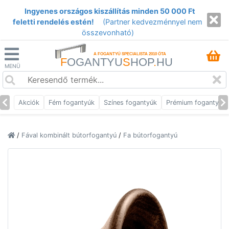
Ingyenes országos kiszállítás minden 50 000 Ft
feletti rendelés estén!
(Partner kedvezménnyel nem
összevonható)
A FOGANTYÚ SPECIALISTA 2010 ÓTA
F
OGANTYU
S
HOP
.
HU
MENÜ
Akciók
Fém fogantyúk
Színes fogantyúk
Prémium fogantyúk
/
Fával kombinált bútorfogantyú
/
Fa bútorfogantyú