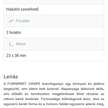
Hátulról szerelhető
Furattáv
1 furatos
Méret
23 x 38 mm
Leírás
A FURNIPART GRAPE bútorfogantyú egy könnyed és játékos
kiegészítő, ami életre kelti bútorait. Alapanyaga lakkozott diófa,
ami időtálló és természetes megjelenéssel lehet részese az
otthoni belső tereknek. Formavilága különlegessé teszi, ahol az
egyszerű kerek forma és a homorú felület egyszerre jelenik meg,