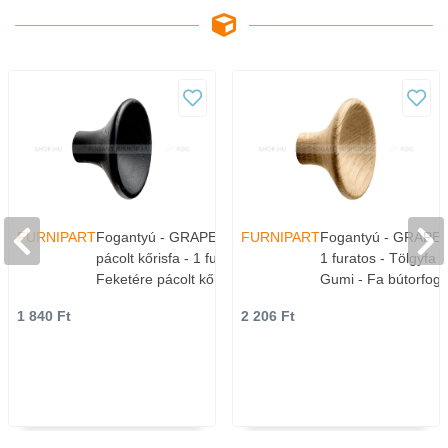
FURNIPART
Fogantyú - GRAPE Feketére
FURNIPART
Fogantyú - GRAPE T
pácolt kőrisfa - 1 furatos -
1 furatos - Tölgyfa h
Feketére pácolt kőrisfa -
Gumi - Fa bútorfog
Gumi - Fa bútorfogantyú
1 840 Ft
2 206 Ft