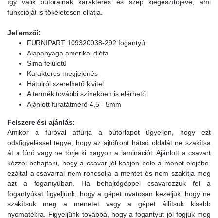
így válik bútorainak karakteres és szép kiegészítőjévé, ami
funkcióját is tökéletesen ellátja.
Jellemzői:
FURNIPART 109320038-292 fogantyú
Alapanyaga amerikai diófa
Sima felületű
Karakteres megjelenés
Hátulról szerelhető kivitel
A termék további színekben is elérhető
Ajánlott furatátmérő 4,5 - 5mm
Felszerelési ajánlás:
Amikor a fúróval átfúrja a bútorlapot ügyeljen, hogy ezt
odafigyeléssel tegye, hogy az ajtófront hátsó oldalát ne szakítsa
át a fúró vagy ne törje ki nagyon a laminációt. Ajánlott a csavart
kézzel behajtani, hogy a csavar jól kapjon bele a menet elejébe,
ezáltal a csavarral nem roncsolja a mentet és nem szakítja meg
azt a fogantyúban. Ha behajtógéppel csavarozzuk fel a
fogantyúkat figyeljünk, hogy a gépet óvatosan kezeljük, hogy ne
szakítsuk meg a menetet vagy a gépet állítsuk kisebb
nyomatékra. Figyeljünk továbbá, hogy a fogantyút jól fogjuk meg