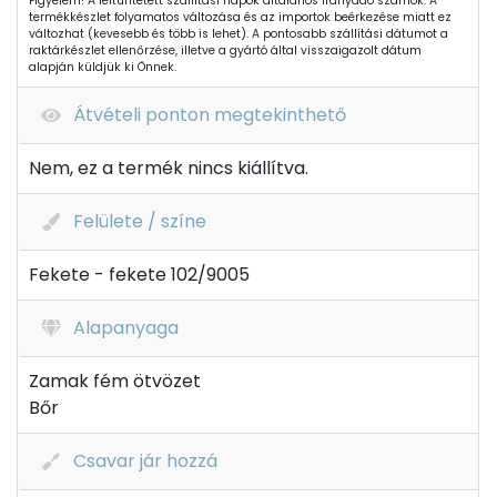
Figyelem! A feltüntetett szállítási napok általános irányadó számok. A
termékkészlet folyamatos változása és az importok beérkezése miatt ez
változhat (kevesebb és több is lehet). A pontosabb szállítási dátumot a
raktárkészlet ellenőrzése, illetve a gyártó által visszaigazolt dátum
alapján küldjük ki Önnek.
Átvételi ponton megtekinthető
Nem, ez a termék nincs kiállítva.
Felülete / színe
Fekete - fekete 102/9005
Alapanyaga
Zamak fém ötvözet
Bőr
Csavar jár hozzá