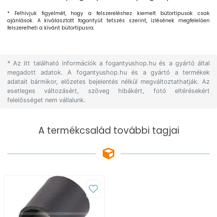
* Felhívjuk figyelmét, hogy a felszereléshez kiemelt bútortípusok csak
ajánlások. A kiválasztott fogantyút tetszés szerint, ízlésének megfelelően
felszerelheti a kívánt bútortípusra.
* Az itt található információk a fogantyushop.hu és a gyártó által
megadott adatok. A fogantyushop.hu és a gyártó a termékek
adatait bármikor, előzetes bejelentés nélkül megváltoztathatják. Az
esetleges változásért, szöveg hibákért, fotó eltérésekért
felelősséget nem vállalunk.
A termékcsalád további tagjai