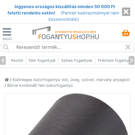
Ingyenes országos kiszállítás minden 50 000 Ft
feletti rendelés estén!
(Partner kedvezménnyel nem
összevonható)
A FOGANTYÚ SPECIALISTA 2010
F
OGANTYU
S
HOP
.
HU
ÓTA
MENÜ
Akciók
Fém fogantyúk
Színes fogantyúk
Prémium fogantyúk
/
Különleges bútorfogantyú: bőr, üveg, szövet, márvány anyagból
/
Bőrrel kombinált fém bútorfogantyú