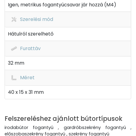
Igen, metrikus fogantyúcsavar jár hozzá (M4)
Szerelési mód
Hátulról szerelhető
Furattáv
32 mm
Méret
40 x 15 x 31 mm
Felszereléshez ajánlott bútortípusok
irodabútor fogantyú , gardróbszekrény fogantyú ,
előszobaszekrény fogantyú , szekrény fogantyú