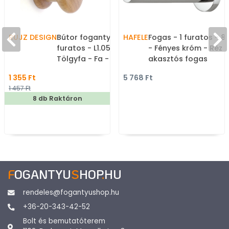
RUJZ DESIGN
Bútor fogantyú - 1
HAFELE
Fogas - 1 furatos - 8
furatos - L1.05.36 -
- Fényes króm - Réz -
Tölgyfa - Fa - Fa
akasztós fogas
bútorfogantyú
1 355 Ft
5 768 Ft
1 457 Ft
8 db Raktáron
F
OGANTYU
S
HOP
.
HU
rendeles@fogantyushop.hu
+36-20-343-42-52
Bolt és bemutatóterem