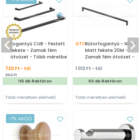
FS
Fogantyú CUB - Festett
GTV
Bútorfogantyú - NYXA 
fekete - Zamak fém
Matt fekete 20M -
ötvözet - Több méretben
Zamak fém ötvözet -
gyártott színes fém
Több méretben gyárto
720 Ft - tól
1 012 Ft - tól
bútorfogantyú
színes fém
864 Ft
bútorfogantyú
115 db Raktáron
50 db Raktáron
Több méretben elérhető
Több méretben elérhető
-7% AKCIÓ