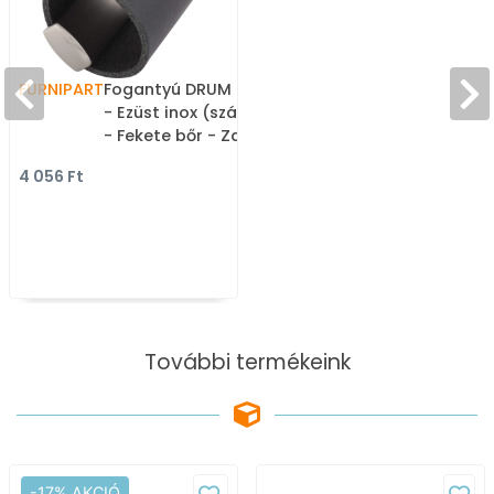
FURNIPART
Fogantyú DRUM - 32 mm
- Ezüst inox (szálcsiszolt)
- Fekete bőr - Zamak fém
ötvözet - Bőr - Bőrrel
4 056 Ft
kombinált fém
bútorfogantyú
További termékeink
-17% AKCIÓ