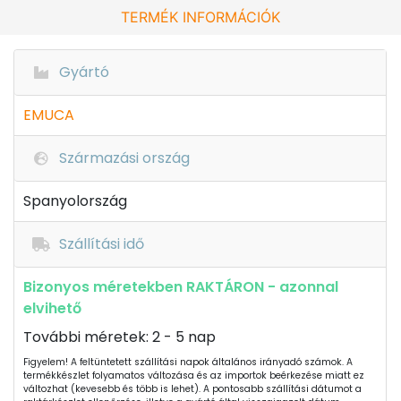
TERMÉK INFORMÁCIÓK
Gyártó
EMUCA
Származási ország
Spanyolország
Szállítási idő
Bizonyos méretekben RAKTÁRON - azonnal
elvihető
További méretek: 2 - 5 nap
Figyelem! A feltüntetett szállítási napok általános irányadó számok. A
termékkészlet folyamatos változása és az importok beérkezése miatt ez
változhat (kevesebb és több is lehet). A pontosabb szállítási dátumot a