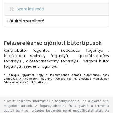
Szerelési mód
Hátulról szerelhető
Felszereléshez ajánlott bútortípusok
konyhabútor fogantyú , irodabútor fogantyú ,
fürdőszoba szekrény fogantyú , gardróbszekrény
fogantyú , előszobaszekrény fogantyú , nappali bútor
fogantyú , szekrény fogantyú
* Felhívjuk figyelmét, hogy a felszereléshez kiemelt bútortípusok csak
ajánlások. A kiválasztott fogantyút tetszés szerint, ízlésének megfelelően
felszerelheti a kívánt bútortípusra.
* Az itt található információk a fogantyushop.hu és a gyártó által
megadott adatok. A fogantyushop.hu és a gyártó a termékek
adatait bármikor, előzetes bejelentés nélkül megváltoztathatják. Az