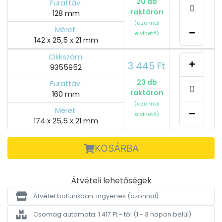
20 db
Furattáv:
raktáron
128 mm
(azonnal
Méret:
elvihető)
142 x 25,5 x 21 mm
Cikkszám:
3 445 Ft
9355952
23 db
Furattáv:
raktáron
160 mm
(azonnal
Méret:
elvihető)
174 x 25,5 x 21 mm
KOSÁRBA
Átvételi lehetőségek
Átvétel boltunkban: ingyenes
(azonnal)
Csomag automata: 1 417 Ft - tól
(1 - 3 napon belül)