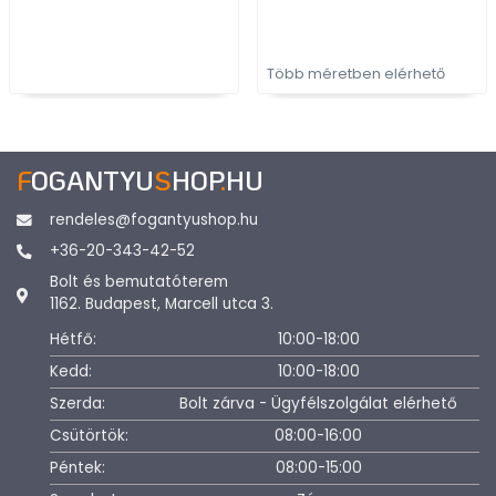
gombfogantyú,
bútorfogantyú
bútorgomb
Több méretben elérhető
F
OGANTYU
S
HOP
.
HU
rendeles@fogantyushop.hu
+36-20-343-42-52
Bolt és bemutatóterem
1162. Budapest, Marcell utca 3.
Hétfő:
10:00-18:00
Kedd:
10:00-18:00
Szerda:
Bolt zárva - Ügyfélszolgálat elérhető
Csütörtök:
08:00-16:00
Péntek:
08:00-15:00