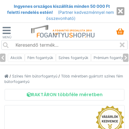
Ingyenes országos kiszállítás minden 50 000 Ft
feletti rendelés estén!
(Partner kedvezménnyel nem
összevonható)
A FOGANTYÚ SPECIALISTA 2010
F
OGANTYU
S
HOP
.
HU
ÓTA
MENÜ
Akciók
Fém fogantyúk
Színes fogantyúk
Prémium fogantyúk
/
Színes fém bútorfogantyú
/
Több méretben gyártott színes fém
bútorfogantyú
RAKTÁRON többféle méretben