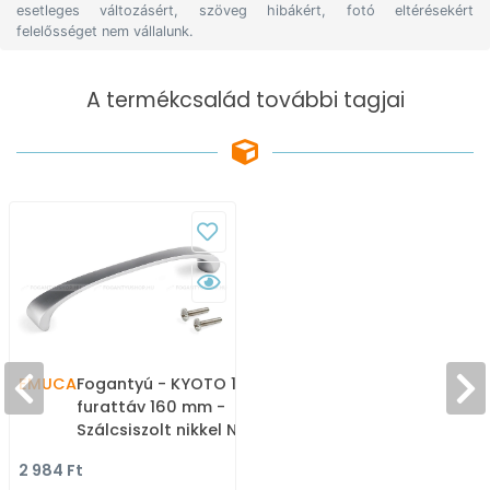
esetleges változásért, szöveg hibákért, fotó eltérésekért
felelősséget nem vállalunk.
A termékcsalád további tagjai
EMUCA
Fogantyú - KYOTO 160 -
furattáv 160 mm -
Szálcsiszolt nikkel NisatE
- Zamak fém ötvözet -
2 984 Ft
Több méretben gyártott