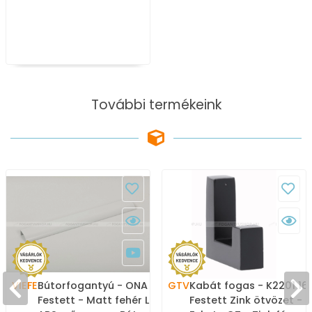
fém bútorfogantyú
További termékeink
VIEFE
Bútorfogantyú - ONA 19 7
GTV
Kabát fogas - K2201 16
Festett - Matt fehér LM1 -
Festett Zink ötvözet -