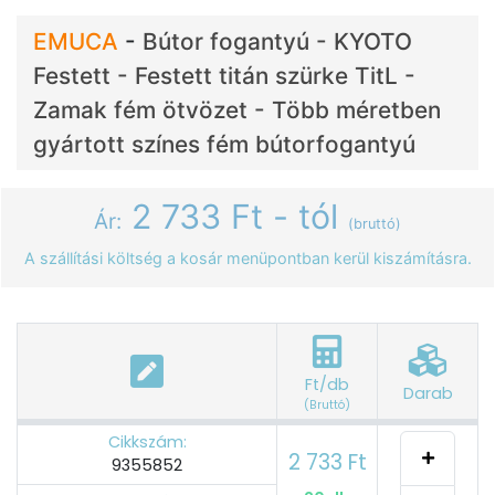
EMUCA
-
Bútor fogantyú - KYOTO
Festett - Festett titán szürke TitL -
Zamak fém ötvözet - Több méretben
gyártott színes fém bútorfogantyú
2 733 Ft - tól
Ár:
(bruttó)
A szállítási költség a kosár menüpontban kerül kiszámításra.
Ft/db
Darab
(Bruttó)
Cikkszám:
2 733 Ft
9355852