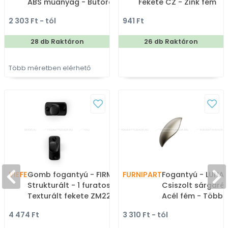
ABS műanyag - Bútorajtó
Fekete CZ - Zink fém
élére ültethető színes
ötvözet - Egy akasztós
2 303 Ft - tól
941 Ft
fém fogantyú
fogas
28 db Raktáron
26 db Raktáron
Több méretben elérhető
VIEFE
Gomb fogantyú - FIRM
FURNIPART
Fogantyú - LUNA 
Strukturált - 1 furatos -
Csiszolt sárgaréz
Texturált fekete ZM22 -
Acél fém - Több
Zamak fém ötvözet -
méretben gyárto
4 474 Ft
3 310 Ft - tól
Színes fém
színes fém