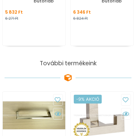
bútorláb
bútorláb
5 832 Ft
6 346 Ft
6 271 Ft
6 824 Ft
További termékeink
-9% AKCIÓ