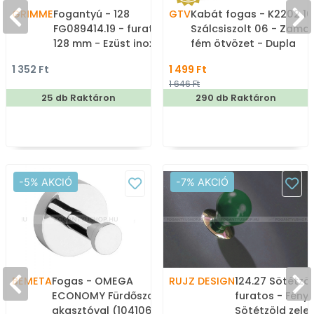
GRIMME
Fogantyú - 128
GTV
Kabát fogas - K2202 16
FG089414.19 - furattáv
Szálcsiszolt 06 - Zama
128 mm - Ezüst inox
fém ötvözet - Dupla
(szálcsiszolt) SNiL -
akasztós fogas
1 352 Ft
1 499 Ft
Márvány - Egy méretben
1 646 Ft
gyártott fém
25 db Raktáron
290 db Raktáron
bútorfogantyú
-5% AKCIÓ
-7% AKCIÓ
BEMETA
Fogas - OMEGA
RUJZ DESIGN
124.27 Sötétzöl
ECONOMY Fürdőszobai 1
furatos - Fény
akasztóval (104106062)
Sötétzöld zele