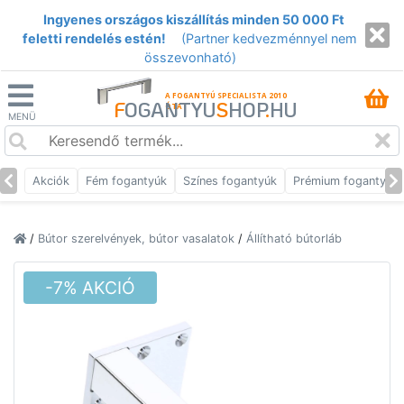
Ingyenes országos kiszállítás minden 50 000 Ft
feletti rendelés estén!
(Partner kedvezménnyel nem
összevonható)
A FOGANTYÚ SPECIALISTA 2010
F
OGANTYU
S
HOP
.
HU
ÓTA
MENÜ
Akciók
Fém fogantyúk
Színes fogantyúk
Prémium fogantyúk
/
Bútor szerelvények, bútor vasalatok
/
Állítható bútorláb
-7% AKCIÓ