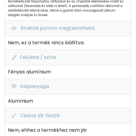
termékkészlet folyamatos változása és az importok beérkezése miatt ez
változhat (kevesebb és több is lehet). A pontosabb szállítási dátumot a
raktárkészlet ellenőrzése, illetve a gyártó által visszaigazolt dátum
alapján küldjük ki Önnek.
Átvételi ponton megtekinthető
Nem, ez a termék nincs kiállítva.
Felülete / színe
Fényes alumínium
Alapanyaga
Alumínium
Csavar jár hozzá
Nem, ehhez a termékhez nem jár