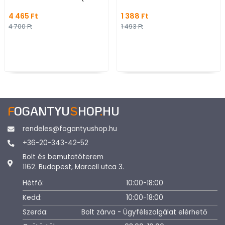
- Krómozott - Réz -
Zamak fém ötv
4 465 Ft
1 388 Ft
Fürdőszobai fali fogas
Farmer szövet 
4 700 Ft
1 493 Ft
Műanyaggal ko
fém gombfoga
bútorgomb
F
OGANTYU
S
HOP
.
HU
rendeles@fogantyushop.hu
+36-20-343-42-52
Bolt és bemutatóterem
1162. Budapest, Marcell utca 3.
Hétfő:
10:00-18:00
Kedd:
10:00-18:00
Szerda:
Bolt zárva - Ügyfélszolgálat elérhető