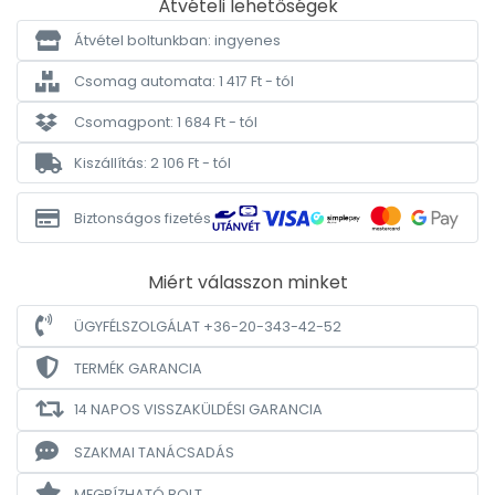
Átvételi lehetőségek
Átvétel boltunkban: ingyenes
Csomag automata: 1 417 Ft - tól
Csomagpont: 1 684 Ft - tól
Kiszállítás: 2 106 Ft - tól
Biztonságos fizetés
Miért válasszon minket
ÜGYFÉLSZOLGÁLAT +36-20-343-42-52
TERMÉK GARANCIA
14 NAPOS VISSZAKÜLDÉSI GARANCIA
SZAKMAI TANÁCSADÁS
MEGBÍZHATÓ BOLT