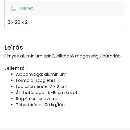
Méret
2 x 20 x 2
Leírás
Fényes alumínium színű, állítható magasságú bútorláb.
Jellemzői:
Alapanyaga: alumínium
Formája: szögletes
Láb csőmérete: 2 × 2 cm
Állíthatósága: 15-16 cm között
Rögzítése: csavarral
Teherbírása: 100 kg/láb