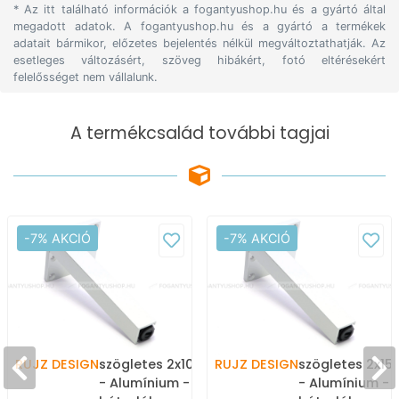
* Az itt található információk a fogantyushop.hu és a gyártó által
megadott adatok. A fogantyushop.hu és a gyártó a termékek
adatait bármikor, előzetes bejelentés nélkül megváltoztathatják. Az
esetleges változásért, szöveg hibákért, fotó eltérésekért
felelősséget nem vállalunk.
A termékcsalád további tagjai
-7% AKCIÓ
-7% AKCIÓ
RUJZ DESIGN
szögletes 2x10x2cm - Elo
RUJZ DESIGN
szögletes 2x15
- Alumínium - Állítható
- Alumínium - Á