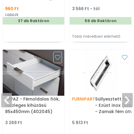
akasztós fogas
méretben gyártott
960 Ft
3 566 Ft - tól
színes fém
1 050 Ft
bútorfogantyú
37 db Raktáron
59 db Raktáron
Több méretben elérhető
IMPAZ - Fémoldalas fiók,
FURNIPART
Süllyesztett foga
részleges kihúzású
- Ezüst inox (szál
85x450mm (402045)
- Zamak fém ötvö
Bútorajtó felület
3 269 Ft
5 813 Ft
marható, süllyes
fém fogantyú