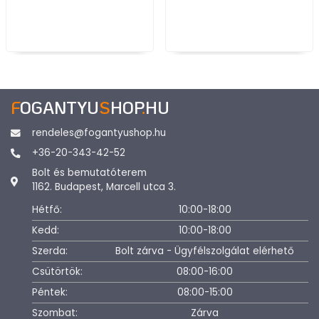
F
OGANTYU
S
HOP
.
HU
rendeles@fogantyushop.hu
+36-20-343-42-52
Bolt és bemutatóterem
1162. Budapest, Marcell utca 3.
Hétfő:
10:00-18:00
Kedd:
10:00-18:00
Szerda:
Bolt zárva - Ügyfélszolgálat elérhető
Csütörtök:
08:00-16:00
Péntek:
08:00-15:00
Szombat:
Zárva