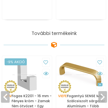
További termékeink
-9% AKCIÓ
GTV
Fogas K2201 - 16 mm -
VIEFE
Fogantyú SENSE MINI -
Fényes króm - Zamak
Szálcsiszolt sárgaréz II
fém ötvözet - Egy
Alumínium - Több