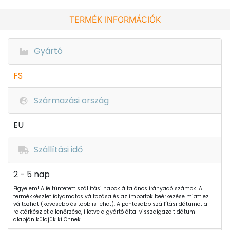
TERMÉK INFORMÁCIÓK
Gyártó
FS
Származási ország
EU
Szállítási idő
2 - 5 nap
Figyelem! A feltüntetett szállítási napok általános irányadó számok. A
termékkészlet folyamatos változása és az importok beérkezése miatt ez
változhat (kevesebb és több is lehet). A pontosabb szállítási dátumot a
raktárkészlet ellenőrzése, illetve a gyártó által visszaigazolt dátum
alapján küldjük ki Önnek.