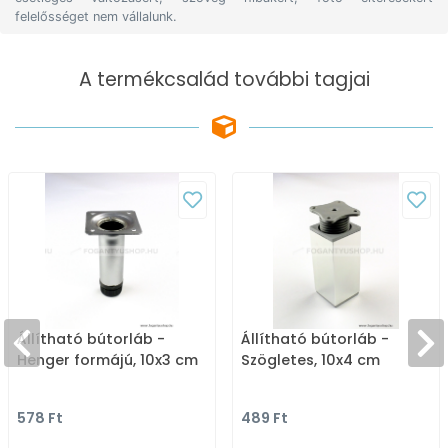
felelősséget nem vállalunk.
A termékcsalád további tagjai
Állítható bútorláb -
Állítható bútorláb -
Henger formájú, 10x3 cm
Szögletes, 10x4 cm
578 Ft
489 Ft