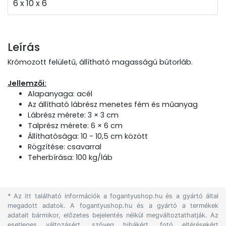
6 x 10 x 6
Leírás
Krómozott felületű, állítható magasságú bútorláb.
Jellemzői:
Alapanyaga: acél
Az állítható lábrész menetes fém és műanyag
Lábrész mérete: 3 × 3 cm
Talprész mérete: 6 × 6 cm
Állíthatósága: 10 - 10,5 cm között
Rögzítése: csavarral
Teherbírása: 100 kg/láb
* Az itt található információk a fogantyushop.hu és a gyártó által
megadott adatok. A fogantyushop.hu és a gyártó a termékek
adatait bármikor, előzetes bejelentés nélkül megváltoztathatják. Az
esetleges változásért, szöveg hibákért, fotó eltérésekért