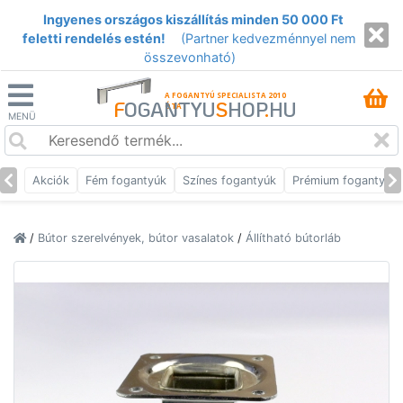
Ingyenes országos kiszállítás minden 50 000 Ft
feletti rendelés estén!
(Partner kedvezménnyel nem
összevonható)
A FOGANTYÚ SPECIALISTA 2010
F
OGANTYU
S
HOP
.
HU
ÓTA
MENÜ
Akciók
Fém fogantyúk
Színes fogantyúk
Prémium fogantyúk
/
Bútor szerelvények, bútor vasalatok
/
Állítható bútorláb