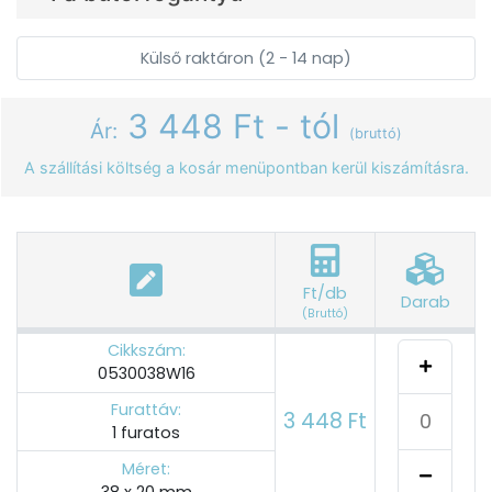
Külső raktáron (2 - 14 nap)
3 448 Ft - tól
Ár:
(bruttó)
A szállítási költség a kosár menüpontban kerül kiszámításra.
Ft/db
Darab
(Bruttó)
Cikkszám:
0530038W16
Furattáv:
3 448 Ft
1 furatos
Méret:
38 x 20 mm