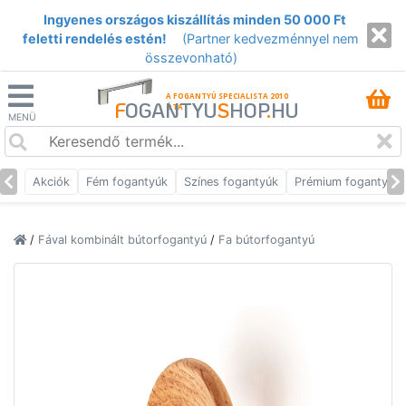
Ingyenes országos kiszállítás minden 50 000 Ft
feletti rendelés estén!
(Partner kedvezménnyel nem
összevonható)
A FOGANTYÚ SPECIALISTA 2010
F
OGANTYU
S
HOP
.
HU
ÓTA
MENÜ
Akciók
Fém fogantyúk
Színes fogantyúk
Prémium fogantyúk
/
Fával kombinált bútorfogantyú
/
Fa bútorfogantyú