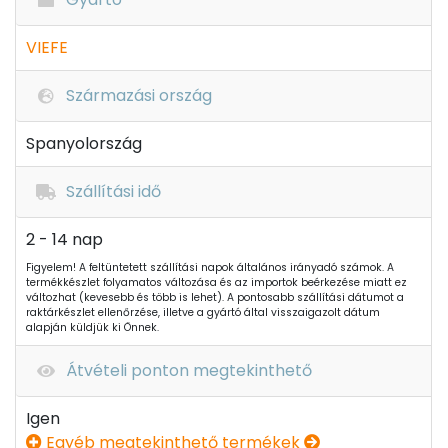
VIEFE
Származási ország
Spanyolország
Szállítási idő
2 - 14 nap
Figyelem! A feltüntetett szállítási napok általános irányadó számok. A
termékkészlet folyamatos változása és az importok beérkezése miatt ez
változhat (kevesebb és több is lehet). A pontosabb szállítási dátumot a
raktárkészlet ellenőrzése, illetve a gyártó által visszaigazolt dátum
alapján küldjük ki Önnek.
Átvételi ponton megtekinthető
Igen
Egyéb megtekinthető termékek