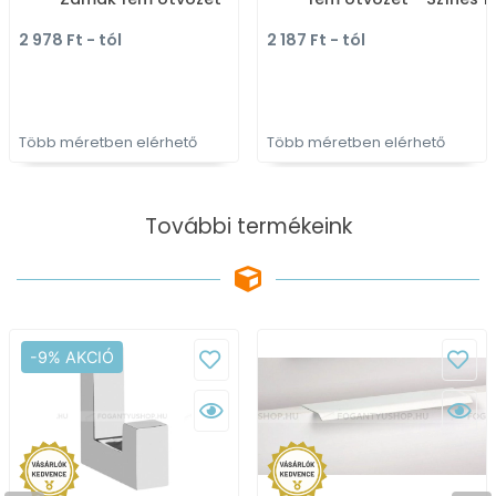
Színes fém
gombfogantyú,
2 978 Ft - tól
2 187 Ft - tól
gombfogantyú,
bútorgomb
bútorgomb
Több méretben elérhető
Több méretben elérhető
További termékeink
-9% AKCIÓ