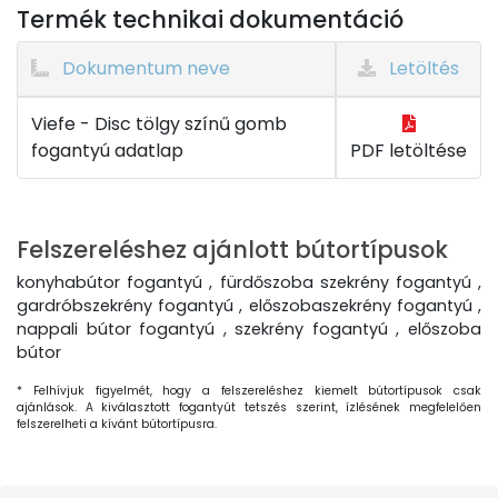
Termék technikai dokumentáció
Dokumentum neve
Letöltés
Viefe - Disc tölgy színű gomb
fogantyú adatlap
PDF letöltése
Felszereléshez ajánlott bútortípusok
konyhabútor fogantyú , fürdőszoba szekrény fogantyú ,
gardróbszekrény fogantyú , előszobaszekrény fogantyú ,
nappali bútor fogantyú , szekrény fogantyú , előszoba
bútor
* Felhívjuk figyelmét, hogy a felszereléshez kiemelt bútortípusok csak
ajánlások. A kiválasztott fogantyút tetszés szerint, ízlésének megfelelően
felszerelheti a kívánt bútortípusra.