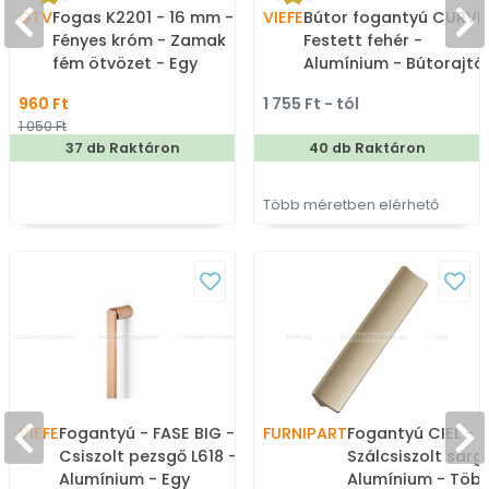
GTV
Fogas K2201 - 16 mm -
VIEFE
Bútor fogantyú CURVE
Fényes króm - Zamak
Festett fehér -
fém ötvözet - Egy
Alumínium - Bútorajtó
akasztós fogas
élére ültethető színes
960 Ft
1 755 Ft - tól
fém fogantyú
1 050 Ft
37 db Raktáron
40 db Raktáron
Több méretben elérhető
VIEFE
Fogantyú - FASE BIG -
FURNIPART
Fogantyú CIEL -
Csiszolt pezsgő L618 -
Szálcsiszolt sárga
Alumínium - Egy
Alumínium - Töb