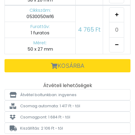
Cikkszám:
0530050W16
Furattáv:
4 765 Ft
1 furatos
Méret:
50 x 27 mm
KOSÁRBA
Átvételi lehetőségek
Átvétel boltunkban: ingyenes
Csomag automata: 1 417 Ft - tól
Csomagpont: 1 684 Ft - tól
Kiszállítás: 2 106 Ft - tól