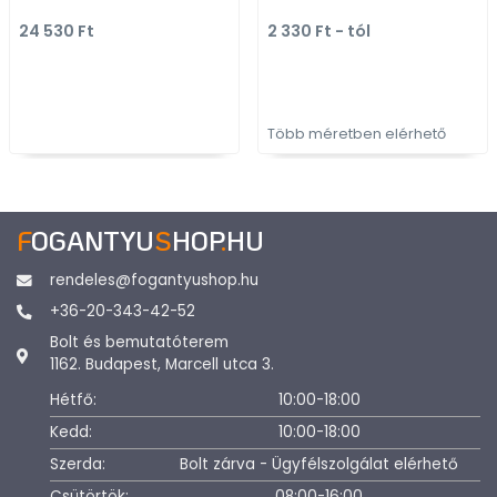
méretben gyártott
méretben gyárto
24 530 Ft
2 330 Ft - tól
színes fém
színes fém
bútorfogantyú
bútorfogantyú
Több méretben elérhető
F
OGANTYU
S
HOP
.
HU
rendeles@fogantyushop.hu
+36-20-343-42-52
Bolt és bemutatóterem
1162. Budapest, Marcell utca 3.
Hétfő:
10:00-18:00
Kedd:
10:00-18:00
Szerda:
Bolt zárva - Ügyfélszolgálat elérhető
Csütörtök:
08:00-16:00