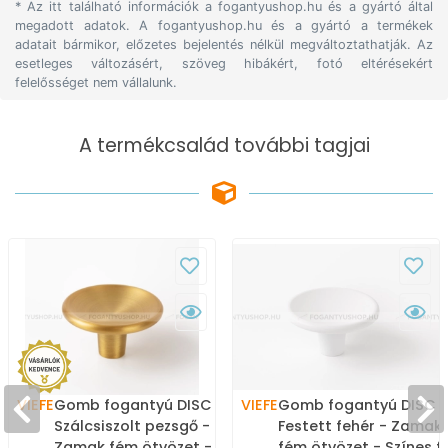
* Az itt található információk a fogantyushop.hu és a gyártó által
megadott adatok. A fogantyushop.hu és a gyártó a termékek
adatait bármikor, előzetes bejelentés nélkül megváltoztathatják. Az
esetleges változásért, szöveg hibákért, fotó eltérésekért
felelősséget nem vállalunk.
A termékcsalád további tagjai
VIEFE
Gomb fogantyú DISC -
VIEFE
Gomb fogantyú DISC -
Szálcsiszolt pezsgő -
Festett fehér - Zamak
Zamak fém ötvözet -
fém ötvözet - Színes 