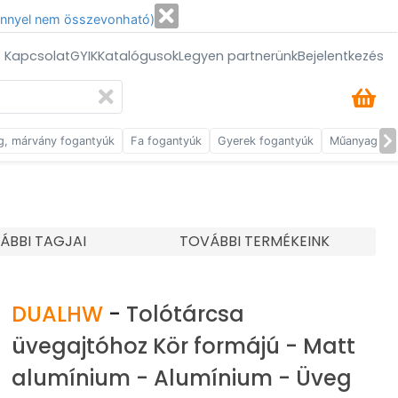
énnyel nem összevonható)
/ Kapcsolat
GYIK
Katalógusok
Legyen partnerünk
Bejelentkezés
g, márvány fogantyúk
Fa fogantyúk
Gyerek fogantyúk
Műanyag fog
ÁBBI TAGJAI
TOVÁBBI TERMÉKEINK
DUALHW
-
Tolótárcsa
üvegajtóhoz Kör formájú - Matt
alumínium - Alumínium - Üveg