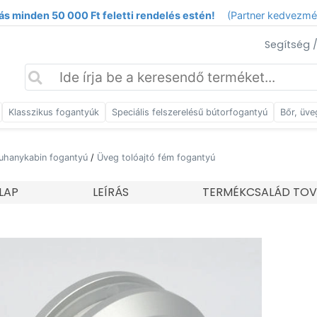
ás minden 50 000 Ft feletti rendelés estén!
(Partner kedvezm
Segítség 
Klasszikus fogantyúk
Speciális felszerelésű bútorfogantyú
Bőr, üve
zuhanykabin fogantyú
/
Üveg tolóajtó fém fogantyú
LAP
LEÍRÁS
TERMÉKCSALÁD TOV