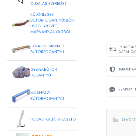
OLDALAS SZERELÉS)
KÜLÖNLEGES
BÚTORFOGANTYÚ: BŐR,
ÜVEG, SZÖVET,
MÁRVÁNY ANYAGBÓL
FÁVAL KOMBINÁLT
14 NAPOS 
BÚTORFOGANTYÚ
GARANCI
GYEREKBÚTOR
TERMÉK G
FOGANTYÚ
SZAKMAI 
MŰANYAG
BÚTORFOGANTYÚ
Gyárt
FOGAS, KABÁTAKASZTÓ