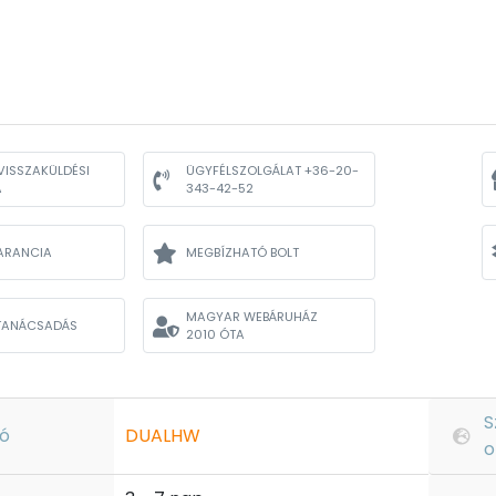
VISSZAKÜLDÉSI
ÜGYFÉLSZOLGÁLAT +36-20-
A
343-42-52
ARANCIA
MEGBÍZHATÓ BOLT
MAGYAR WEBÁRUHÁZ
TANÁCSADÁS
2010 ÓTA
S
ó
DUALHW
o