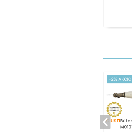
-2% AKCIÓ
GIUSTI
Bútor
M0101