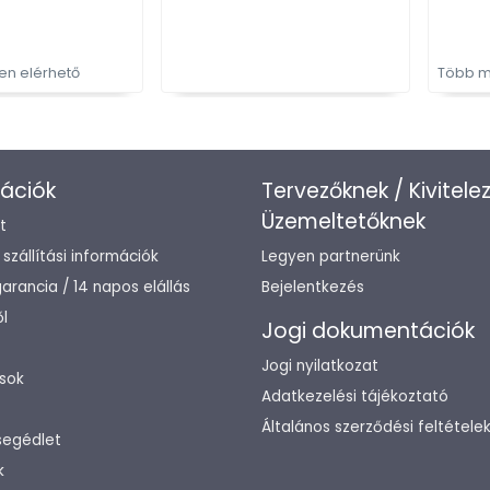
kerek)
n elérhető
Több m
ációk
Tervezőknek / Kivitele
Üzemeltetőknek
t
/ szállítási információk
Legyen partnerünk
arancia / 14 napos elállás
Bejelentkezés
l
Jogi dokumentációk
Jogi nyilatkozat
sok
Adatkezelési tájékoztató
Általános szerződési feltétele
segédlet
k