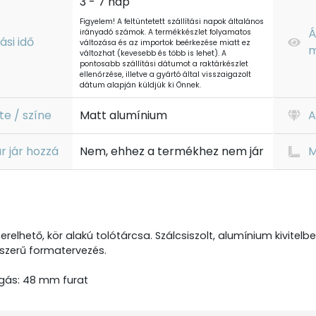
3 - 7 nap
Figyelem! A feltüntetett szállítási napok általános
Á
irányadó számok. A termékkészlet folyamatos
tási idő
változása és az importok beérkezése miatt ez
m
változhat (kevesebb és több is lehet). A
pontosabb szállítási dátumot a raktárkészlet
ellenőrzése, illetve a gyártó által visszaigazolt
dátum alapján küldjük ki Önnek.
te / színe
Matt alumínium
A
r jár hozzá
Nem, ehhez a termékhez nem jár
M
relhető, kör alakú tolótárcsa. Szálcsiszolt, alumínium kivitelben
gyszerű formatervezés.
ágás: 48 mm furat