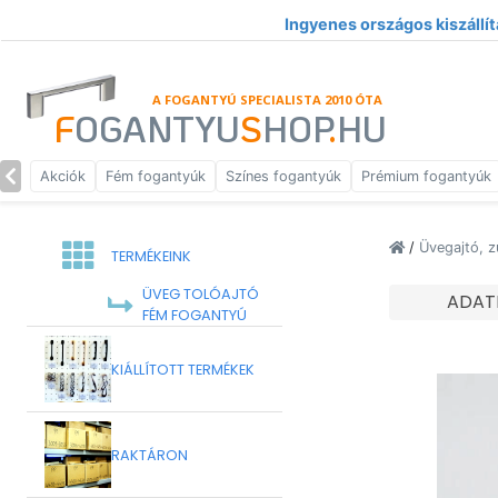
Ingyenes országos kiszállít
A FOGANTYÚ SPECIALISTA 2010 ÓTA
F
OGANTYU
S
HOP
.
HU
Akciók
Fém fogantyúk
Színes fogantyúk
Prémium fogantyúk
/
Üvegajtó, 
TERMÉKEINK
ÜVEG TOLÓAJTÓ
ADAT
FÉM FOGANTYÚ
KIÁLLÍTOTT TERMÉKEK
RAKTÁRON