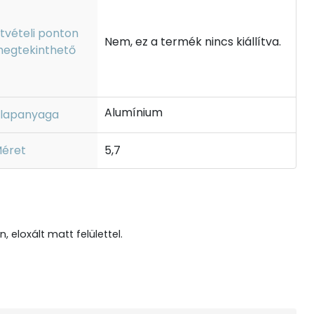
tvételi ponton
Nem, ez a termék nincs kiállítva.
egtekinthető
Alumínium
lapanyaga
éret
5,7
, eloxált matt felülettel.