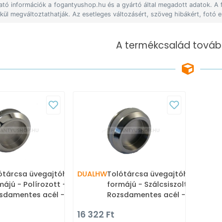
lható információk a fogantyushop.hu és a gyártó által megadott adatok. A
lkül megváltoztathatják. Az esetleges változásért, szöveg hibákért, fotó e
A termékcsalád tovább
ótárcsa üvegajtóhoz Kör
DUALHW
Tolótárcsa üvegajtóhoz Kör
májú - Polírozott -
formájú - Szálcsiszolt -
sdamentes acél - Üveg
Rozsdamentes acél - Üveg
óajtó fém fogantyú
tolóajtó fém fogantyú
16 322 Ft