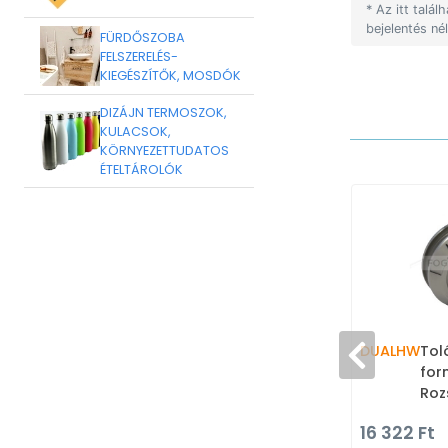
* Az itt talá
bejelentés né
FÜRDŐSZOBA
FELSZERELÉS-
KIEGÉSZÍTŐK, MOSDÓK
DIZÁJN TERMOSZOK,
KULACSOK,
KÖRNYEZETTUDATOS
ÉTELTÁROLÓK
DUALHW
Tol
for
Roz
tol
16 322 Ft