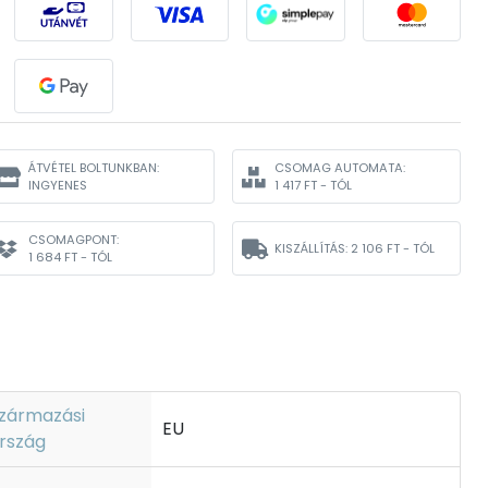
ÁTVÉTEL BOLTUNKBAN:
CSOMAG AUTOMATA:
INGYENES
1 417 FT - TÓL
CSOMAGPONT:
KISZÁLLÍTÁS:
2 106 FT - TÓL
1 684 FT - TÓL
zármazási
EU
rszág