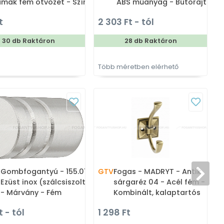
mak fém ötvözet - Színes
ABS műanyag - Bútorajtó
ém gombfogantyú,
élére ültethető színes fém
t
2 303 Ft - tól
útorgomb
fogantyú
30 db Raktáron
28 db Raktáron
Több méretben elérhető
T
E
Gombfogantyú - 155.01 -
GTV
Fogas - MADRYT - Antik
Ezüst inox (szálcsiszolt) SNiL
sárgaréz 04 - Acél fém -
- Márvány - Fém
Kombinált, kalaptartós
gombfogantyú, bútorgomb
fogas
t - tól
1 298 Ft
7
(szögletes, kerek)