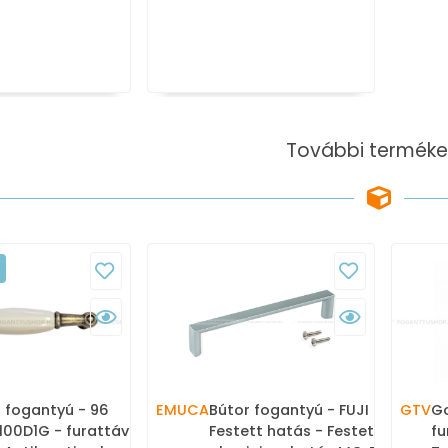
További terméke
 fogantyú - 96
EMUCA
Bútor fogantyú - FUJI
GTV
Go
00D1G - furattáv 96
Festett hatás - Festett
fu