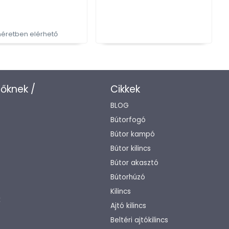
éretben elérhető
T
zőknek /
Cikkek
BLOG
Bútorfogó
Bútor kampó
Bútor kilincs
Bútor akasztó
Bútorhúzó
Kilincs
k
Ajtó kilincs
Beltéri ajtókilincs