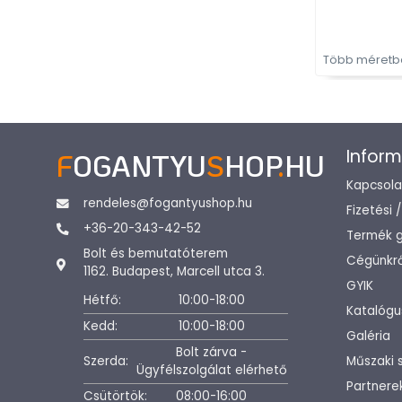
Több méretbe
Inform
F
OGANTYU
S
HOP
.
HU
Kapcsola
rendeles@fogantyushop.hu
Fizetési 
+36-20-343-42-52
Termék g
Bolt és bemutatóterem
Cégünkrő
1162. Budapest, Marcell utca 3.
GYIK
Hétfő:
10:00-18:00
Katalógu
Kedd:
10:00-18:00
Galéria
Bolt zárva -
Szerda:
Műszaki 
Ügyfélszolgálat elérhető
Partnere
Csütörtök:
08:00-16:00