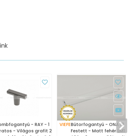
ink
mbfogantyú - RAY - 1
VIEFE
Bútorfogantyú - ONA 19 7
V
ratos - Világos grafit 25 -
Festett - Matt fehér LM1 -