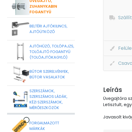
ÜVEGAJTÓ,
ZUHANYKABIN
FOGANTYÚ
Szállí
BELTÉRI AJTÓKILINCS,
AJTÓÜTKÖZŐ
AJTÓHÚZÓ, TOLÓPAJZS,
Felüle
TOLÓAJTÓ FOGANTYÚ
(TOLÓAJTÓKAGYLÓ)
Csava
BÚTOR SZERELVÉNYEK,
BÚTOR VASALATOK
Leírás
SZERSZÁMOK,
SZERSZÁMOS LÁDÁK,
Üvegajtóra sze
KÉZI SZERSZÁMOK,
Letisztult, e
MÉRŐESZKÖZÖK
Javasolt kiv
FORGALMAZOTT
MÁRKÁK