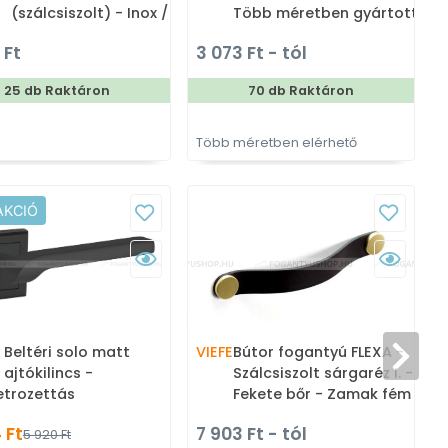
(szálcsiszolt) - Inox /
Több méretben gyártott
Rozsdamentes acél - Egy
színes fém bútorfogantyú
 Ft
3 073 Ft - tól
méretben gyártott fém
bútorfogantyú
25 db Raktáron
70 db Raktáron
Több méretben elérhető
AKCIÓ
 Beltéri solo matt
VIEFE
Bútor fogantyú FLEXA -
 ajtókilincs -
Szálcsiszolt sárgaréz I. -
etrozettás
Fekete bőr - Zamak fém
ötvözet - Bőr - Bőrrel
 Ft
7 903 Ft - tól
5 920 Ft
kombinált fém