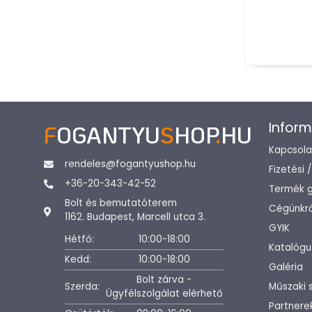
Inform
F
OGANTYU
S
HOP
.
HU
Kapcsola
rendeles@fogantyushop.hu
Fizetési 
+36-20-343-42-52
Termék g
Bolt és bemutatóterem
Cégünkrő
1162. Budapest, Marcell utca 3.
GYIK
Hétfő:
10:00-18:00
Katalógu
Kedd:
10:00-18:00
Galéria
Bolt zárva -
Szerda:
Műszaki 
Ügyfélszolgálat elérhető
Partnere