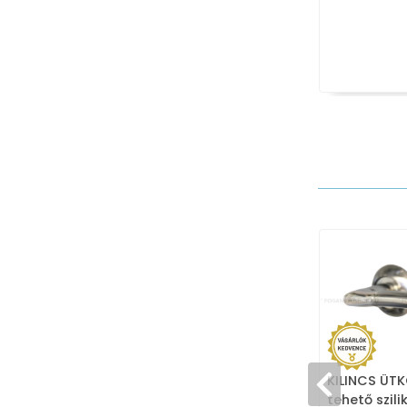
KILINCS ÜTK
tehető szil