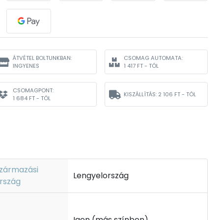
ÁTVÉTEL BOLTUNKBAN:
CSOMAG AUTOMATA:
INGYENES
1 417 FT - TÓL
CSOMAGPONT:
KISZÁLLÍTÁS:
2 106 FT - TÓL
1 684 FT - TÓL
zármazási
Lengyelország
rszág
Igen (más színben)