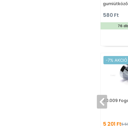
gumiütköző
580 Ft
76 d
-7% AKCIÓ
40.009 Fog
5 201 Ft
5 5