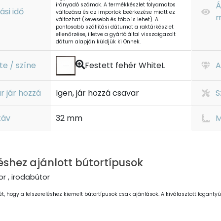
Á
irányadó számok. A termékkészlet folyamatos
tási idő
változása és az importok beérkezése miatt ez
m
változhat (kevesebb és több is lehet). A
pontosabb szállítási dátumot a raktárkészlet
ellenőrzése, illetve a gyártó által visszaigazolt
dátum alapján küldjük ki Önnek.
te / színe
Festett fehér WhiteL
A
r jár hozzá
Igen, jár hozzá csavar
S
táv
32 mm
M
éshez ajánlott bútortípusok
r , irodabútor
ét, hogy a felszereléshez kiemelt bútortípusok csak ajánlások. A kiválasztott fogantyút