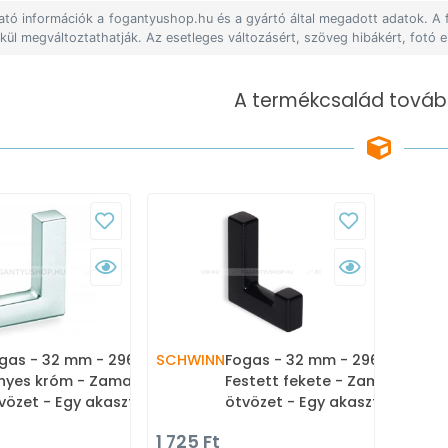
lható információk a fogantyushop.hu és a gyártó által megadott adatok. A
lkül megváltoztathatják. Az esetleges változásért, szöveg hibákért, fotó e
A termékcsalád tovább
gas - 32 mm - 2969 -
SCHWINN
Fogas - 32 mm - 2969 -
nyes króm - Zamak fém
Festett fekete - Zamak fém
vözet - Egy akasztós
ötvözet - Egy akasztós
gas - KIFUTÓ
fogas
1 725 Ft