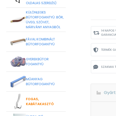
OLDALAS SZERELÉS)
KÜLÖNLEGES
BÚTORFOGANTYÚ: BŐR,
ÜVEG, SZÖVET,
MÁRVÁNY ANYAGBÓL
14 NAPOS 
GARANCI
FÁVAL KOMBINÁLT
BÚTORFOGANTYÚ
TERMÉK G
GYEREKBÚTOR
FOGANTYÚ
SZAKMAI 
MŰANYAG
BÚTORFOGANTYÚ
Gyárt
FOGAS,
KABÁTAKASZTÓ