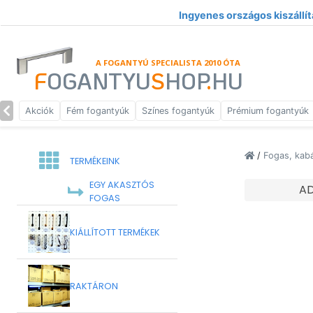
Ingyenes országos kiszállít
A FOGANTYÚ SPECIALISTA 2010 ÓTA
F
OGANTYU
S
HOP
.
HU
Akciók
Fém fogantyúk
Színes fogantyúk
Prémium fogantyúk
/
Fogas, kab
TERMÉKEINK
EGY AKASZTÓS
A
FOGAS
KIÁLLÍTOTT TERMÉKEK
RAKTÁRON