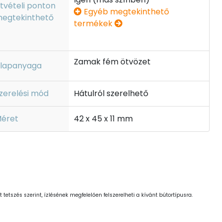
tvételi ponton
Egyéb megtekinthető
egtekinthető
termékek
Zamak fém ötvözet
lapanyaga
zerelési mód
Hátulról szerelhető
éret
42 x 45 x 11 mm
 tetszés szerint, ízlésének megfelelően felszerelheti a kívánt bútortípusra.