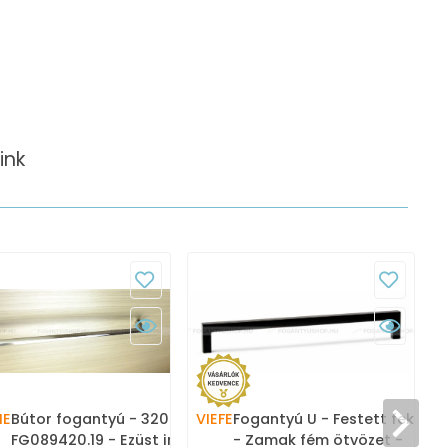
ink
ME
Bútor fogantyú - 320 mm -
VIEFE
Fogantyú U - Festett fekete
FG089420.19 - Ezüst inox
- Zamak fém ötvözet -