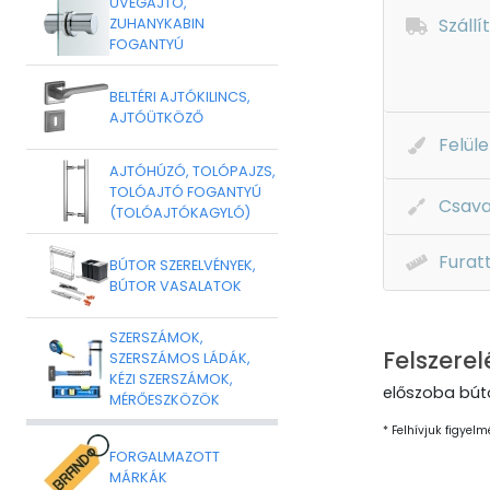
ÜVEGAJTÓ,
Szállí
ZUHANYKABIN
FOGANTYÚ
BELTÉRI AJTÓKILINCS,
AJTÓÜTKÖZŐ
Felüle
AJTÓHÚZÓ, TOLÓPAJZS,
TOLÓAJTÓ FOGANTYÚ
Csava
(TOLÓAJTÓKAGYLÓ)
Furat
BÚTOR SZERELVÉNYEK,
BÚTOR VASALATOK
SZERSZÁMOK,
Felszerel
SZERSZÁMOS LÁDÁK,
KÉZI SZERSZÁMOK,
előszoba búto
MÉRŐESZKÖZÖK
* Felhívjuk figyelm
FORGALMAZOTT
MÁRKÁK