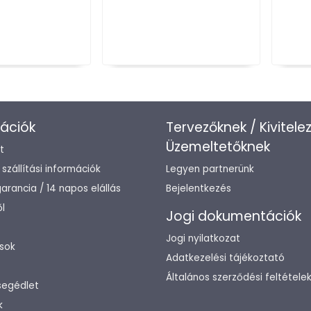
ációk
Tervezőknek / Kivitele
Üzemeltetőknek
t
/ szállítási információk
Legyen partnerünk
arancia / 14 napos elállás
Bejelentkezés
l
Jogi dokumentációk
Jogi nyilatkozat
sok
Adatkezelési tájékoztató
Általános szerződési feltétele
segédlet
k