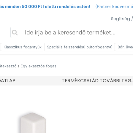
ás minden 50 000 Ft feletti rendelés estén!
(Partner kedvezm
Segítség 
Klasszikus fogantyúk
Speciális felszerelésű bútorfogantyú
Bőr, üve
átakasztó
/
Egy akasztós fogas
DATLAP
TERMÉKCSALÁD TOVÁBBI TAG