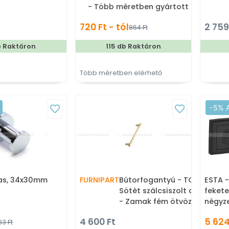
- Több méretben gyártott
színes fém bútorfogantyú
720 Ft - tól
2 759
864 Ft
b Raktáron
115 db Raktáron
Több méretben elérhető
-5% 
as, 34x30mm
FURNIPART
Bútorfogantyú - TOCCO -
ESTA -
Sötét szálcsiszolt arany 35
fekete
- Zamak fém ötvözet - Egy
négyz
méretben gyártott színes
4 600 Ft
5 624
93 Ft
fém bútorfogantyú