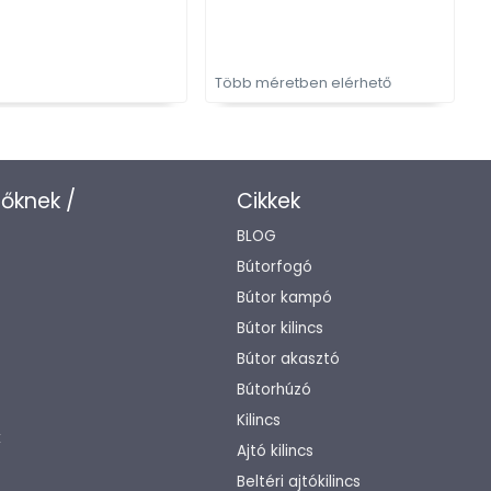
bútorfogantyú
Több méretben elérhető
zőknek /
Cikkek
BLOG
Bútorfogó
Bútor kampó
Bútor kilincs
Bútor akasztó
Bútorhúzó
Kilincs
k
Ajtó kilincs
Beltéri ajtókilincs