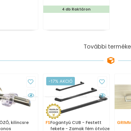
4 db Raktáron
További terméke
-17% AKCIÓ
ÖZŐ, kilincsre
FS
Fogantyú CUB - Festett
GRIM
ikonos
fekete - Zamak fém ötvözet