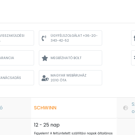
VISSZAKÜLDÉSI
ÜGYFÉLSZOLGÁLAT +36-20-
A
343-42-52
ARANCIA
MEGBÍZHATÓ BOLT
MAGYAR WEBÁRUHÁZ
TANÁCSADÁS
2010 ÓTA
S
ó
SCHWINN
o
12 - 25 nap
Figyelem! A feltüntetett szállítási napok általános