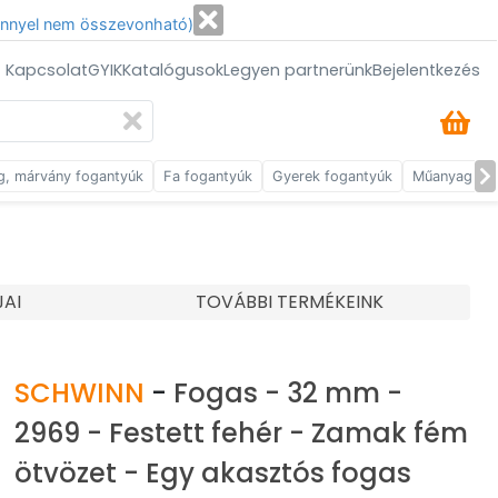
énnyel nem összevonható)
/ Kapcsolat
GYIK
Katalógusok
Legyen partnerünk
Bejelentkezés
g, márvány fogantyúk
Fa fogantyúk
Gyerek fogantyúk
Műanyag fog
JAI
TOVÁBBI TERMÉKEINK
SCHWINN
-
Fogas - 32 mm -
2969 - Festett fehér - Zamak fém
ötvözet - Egy akasztós fogas