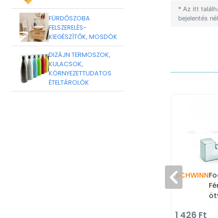
* Az itt talá
FÜRDŐSZOBA
bejelentés né
FELSZERELÉS-
KIEGÉSZÍTŐK, MOSDÓK
DIZÁJN TERMOSZOK,
KULACSOK,
KÖRNYEZETTUDATOS
ÉTELTÁROLÓK
SCHWINN
Fo
Fé
öt
fo
1 426 Ft