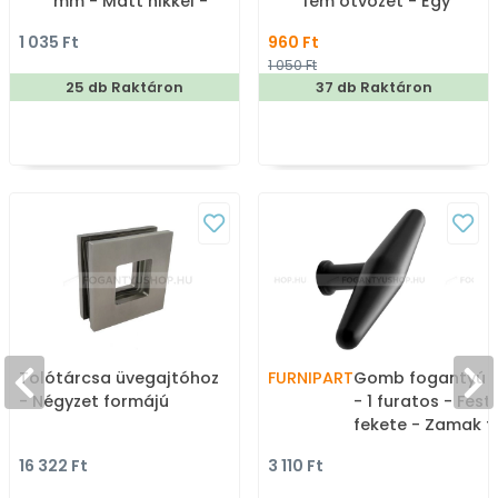
mm - Matt nikkel -
fém ötvözet - Egy
Zamak fém ötvözet -
akasztós fogas
1 035 Ft
960 Ft
Kombinált, kalaptartós
1 050 Ft
fogas
25 db Raktáron
37 db Raktáron
Tolótárcsa üvegajtóhoz
FURNIPART
Gomb fogantyú 
- Négyzet formájú
- 1 furatos - Fest
fekete - Zamak 
ötvözet - Színes
16 322 Ft
3 110 Ft
gombfogantyú,
bútorgomb