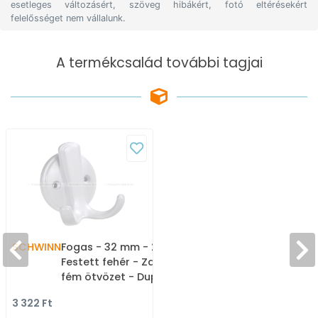
esetleges változásért, szöveg hibákért, fotó eltérésekért
felelősséget nem vállalunk.
A termékcsalád további tagjai
SCHWINN
Fogas - 32 mm - 2681 -
Festett fehér - Zamak
fém ötvözet - Dupla
akasztós fogas
3 322 Ft