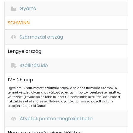
Gyártó
SCHWINN
Származási ország
Lengyelország
Szállítási idő
12 - 25 nap
Figyelem! A feltüntetett szállítási napok általános irányadó számok. A
termékkészlet folyamatos változása és az importok beérkezése miatt ez
változhat (kevesebb és több is lehet). A pontosabb szállítási dátumot a
raktárkészlet ellenőrzése, illetve a gyártó által visszaigazolt dátum
alapján küldjük ki Önnek.
Átvételi ponton megtekinthető
Nem, ez a termék nincs kiállítva.