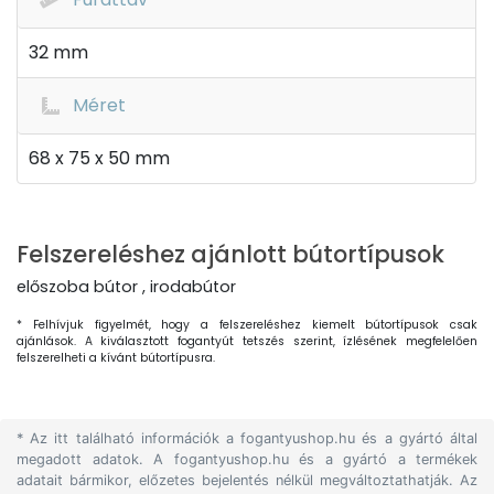
32 mm
Méret
68 x 75 x 50 mm
Felszereléshez ajánlott bútortípusok
előszoba bútor , irodabútor
* Felhívjuk figyelmét, hogy a felszereléshez kiemelt bútortípusok csak
ajánlások. A kiválasztott fogantyút tetszés szerint, ízlésének megfelelően
felszerelheti a kívánt bútortípusra.
* Az itt található információk a fogantyushop.hu és a gyártó által
megadott adatok. A fogantyushop.hu és a gyártó a termékek
adatait bármikor, előzetes bejelentés nélkül megváltoztathatják. Az