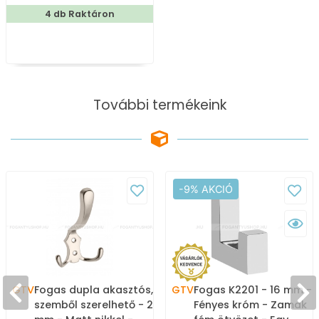
4 db Raktáron
További termékeink
-9% AKCIÓ
GTV
Fogas dupla akasztós,
GTV
Fogas K2201 - 16 mm -
szemből szerelhető - 20
Fényes króm - Zamak