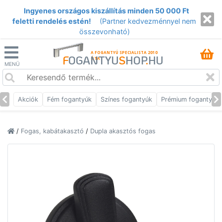
Ingyenes országos kiszállítás minden 50 000 Ft
feletti rendelés estén!
(Partner kedvezménnyel nem
összevonható)
A FOGANTYÚ SPECIALISTA 2010
F
OGANTYU
S
HOP
.
HU
ÓTA
MENÜ
Akciók
Fém fogantyúk
Színes fogantyúk
Prémium fogantyúk
/
Fogas, kabátakasztó
/
Dupla akasztós fogas