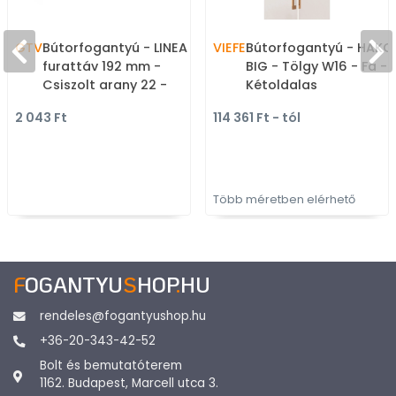
GTV
Bútorfogantyú - LINEA -
VIEFE
Bútorfogantyú - HAKO
furattáv 192 mm -
BIG - Tölgy W16 - Fa -
Csiszolt arany 22 -
Kétoldalas
Alumínium - Egy
bútorfogantyú (párba
2 043 Ft
114 361 Ft - tól
méretben gyártott
szerelhető)
színes fém
bútorfogantyú
Több méretben elérhető
F
OGANTYU
S
HOP
.
HU
rendeles@fogantyushop.hu
+36-20-343-42-52
Bolt és bemutatóterem
1162. Budapest, Marcell utca 3.