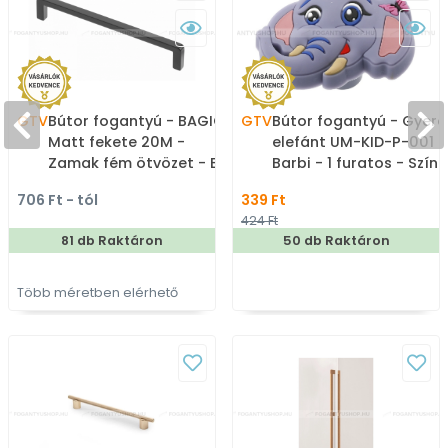
GTV
Bútor fogantyú - BAGIO -
GTV
Bútor fogantyú - Gyere
Matt fekete 20M -
elefánt UM-KID-P-001
Zamak fém ötvözet - Egy
Barbi - 1 furatos - Színe
méretben gyártott
- Gumi - Mesefigurás,
706 Ft - tól
339 Ft
színes fém
állatos gyerekbútor
424 Ft
bútorfogantyú
fogantyú
81 db Raktáron
50 db Raktáron
Több méretben elérhető