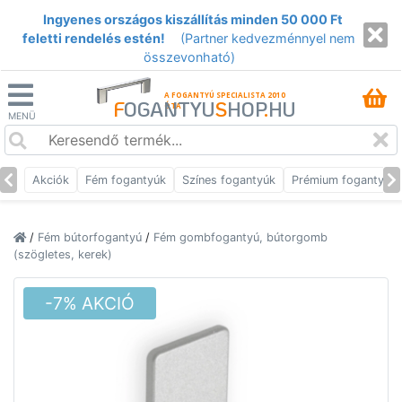
Ingyenes országos kiszállítás minden 50 000 Ft
feletti rendelés estén!
(Partner kedvezménnyel nem
összevonható)
A FOGANTYÚ SPECIALISTA 2010
F
OGANTYU
S
HOP
.
HU
ÓTA
MENÜ
Akciók
Fém fogantyúk
Színes fogantyúk
Prémium fogantyúk
/
Fém bútorfogantyú
/
Fém gombfogantyú, bútorgomb
(szögletes, kerek)
-7% AKCIÓ