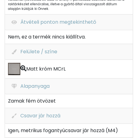
raktárkészlet ellenőrzése, illetve a gyártó által visszaigazolt dátum
alapján küldjük ki Önnek.
Átvételi ponton megtekinthető
Nem, ez a termék nincs kiállítva.
Felülete / színe
Matt króm MCrL
Alapanyaga
Zamak fém ötvözet
Csavar jár hozzá
Igen, metrikus fogantyúcsavar jár hozzá (M4)