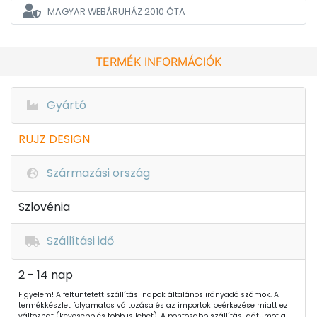
MAGYAR WEBÁRUHÁZ
2010 ÓTA
TERMÉK INFORMÁCIÓK
Gyártó
RUJZ DESIGN
Származási ország
Szlovénia
Szállítási idő
2 - 14 nap
Figyelem! A feltüntetett szállítási napok általános irányadó számok. A
termékkészlet folyamatos változása és az importok beérkezése miatt ez
változhat (kevesebb és több is lehet). A pontosabb szállítási dátumot a