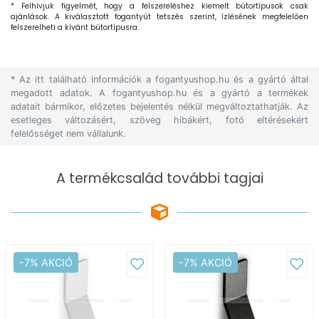
* Felhívjuk figyelmét, hogy a felszereléshez kiemelt bútortípusok csak
ajánlások. A kiválasztott fogantyút tetszés szerint, ízlésének megfelelően
felszerelheti a kívánt bútortípusra.
* Az itt található információk a fogantyushop.hu és a gyártó által
megadott adatok. A fogantyushop.hu és a gyártó a termékek
adatait bármikor, előzetes bejelentés nélkül megváltoztathatják. Az
esetleges változásért, szöveg hibákért, fotó eltérésekért
felelősséget nem vállalunk.
A termékcsalád további tagjai
-7% AKCIÓ
-7% AKCIÓ