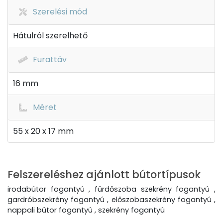
Szerelési mód
Hátulról szerelhető
Furattáv
16 mm
Méret
55 x 20 x 17 mm
Felszereléshez ajánlott bútortípusok
irodabútor fogantyú , fürdőszoba szekrény fogantyú ,
gardróbszekrény fogantyú , előszobaszekrény fogantyú ,
nappali bútor fogantyú , szekrény fogantyú