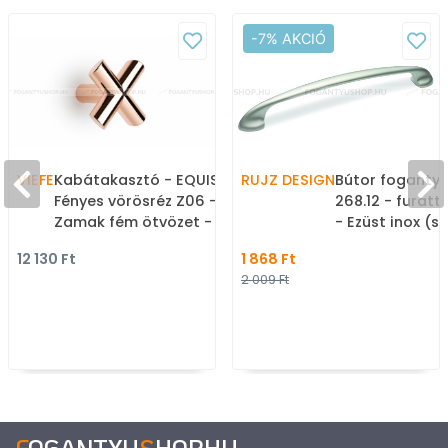
-7% AKCIÓ
VIEFE
Kabátakasztó - EQUIS -
RUJZ DESIGN
Bútor fogantyú
Fényes vörösréz Z06 -
268.12 - furat
Zamak fém ötvözet - Egy
- Ezüst inox (sz
akasztós fogas
SNiL - Zamak f
12 130 Ft
1 868 Ft
ötvözet - Egy 
2 009 Ft
gyártott fém
bútorfogantyú
F
OGANTYU
S
HOP
.
HU