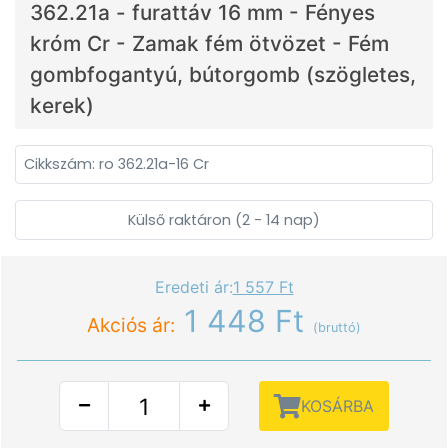
362.21a - furattáv 16 mm - Fényes
króm Cr - Zamak fém ötvözet - Fém
gombfogantyú, bútorgomb (szögletes,
kerek)
Cikkszám: ro 362.21a-16 Cr
Külső raktáron (2 - 14 nap)
Eredeti ár:
1 557 Ft
1 448 Ft
Akciós ár:
(bruttó)
KOSÁRBA