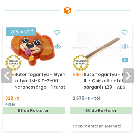
-20% AKCIÓ
GTV
Bútor fogantyú - Gyerek
VIEFE
Bútorfogantyú - ONA 1
kutya UM-KID-Z-001
II. - Csiszolt sötét
Narancssárga - 1 furatos
sárgaréz L29 - ABS
- Színes - Gumi -
műanyag - Bútorajtó
328 Ft
2 675 Ft - tól
Mesefigurás, állatos
élére ültethető színes
410 Ft
gyerekbútor fogantyú
fém fogantyú
53 db Raktáron
50 db Raktáron
Több méretben elérhető