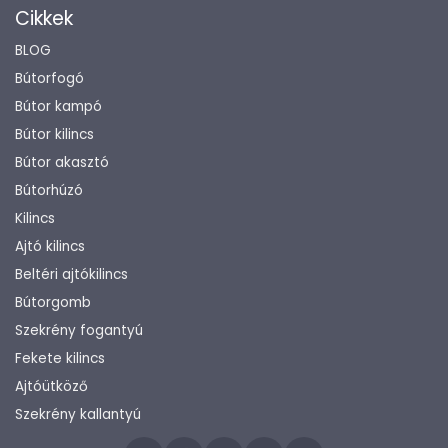
Cikkek
BLOG
Bútorfogó
Bútor kampó
Bútor kilincs
Bútor akasztó
Bútorhúzó
Kilincs
Ajtó kilincs
Beltéri ajtókilincs
Bútorgomb
Szekrény fogantyú
Fekete kilincs
Ajtóütköző
Szekrény kallantyú