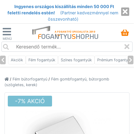
Ingyenes országos kiszállítás minden 50 000 Ft
feletti rendelés estén!
(Partner kedvezménnyel nem
összevonható)
A FOGANTYÚ SPECIALISTA 2010
F
OGANTYU
S
HOP
.
HU
ÓTA
MENÜ
Akciók
Fém fogantyúk
Színes fogantyúk
Prémium fogantyúk
/
Fém bútorfogantyú
/
Fém gombfogantyú, bútorgomb
(szögletes, kerek)
-7% AKCIÓ