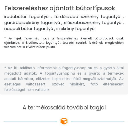
Felszereléshez ajánlott bútortípusok
irodabútor fogantyú , fürdőszoba szekrény fogantyú ,
gardróbszekrény fogantyú , előszobaszekrény fogantyú ,
nappali bútor fogantyú , szekrény fogantyú
* Felhívjuk figyelmét, hogy a felszereléshez kiemelt bútortípusok csak
ajánlások. A kiválasztott fogantyút tetszés szerint, ízlésének megfelelően
felszerelheti a kívánt bútortípusra.
* Az itt található információk a fogantyushop.hu és a gyártó által
megadott adatok. A fogantyushop.hu és a gyártó a termékek
adatait bármikor, előzetes bejelentés nélkül megváltoztathatják. Az
esetleges változásért, szöveg hibákért, fotó eltérésekért
felelősséget nem vállalunk.
A termékcsalád további tagjai