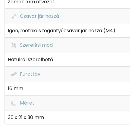
Zamak fém ötvözet
Csavar jár hozzá
Igen, metrikus fogantyúcsavar jár hozzá (M4)
Szerelési mód
Hátulról szerelhető
Furattáv
16 mm
Méret
30 x 21 x 30 mm