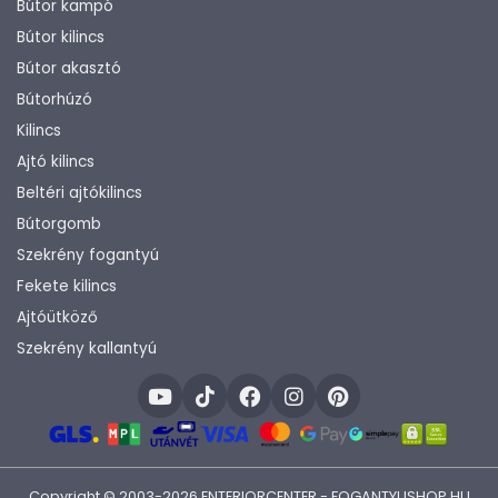
Bútor kampó
Bútor kilincs
Bútor akasztó
Bútorhúzó
Kilincs
Ajtó kilincs
Beltéri ajtókilincs
Bútorgomb
Szekrény fogantyú
Fekete kilincs
Ajtóütköző
Szekrény kallantyú
Copyright © 2003-2026 ENTERIORCENTER - FOGANTYUSHOP.HU