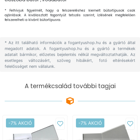
* Felhívjuk figyelmét, hogy a felszereléshez kiemelt bútortípusok csak
ajánlások. A kiválasztott fogantyút tetszés szerint, ízlésének megfelelően
felszerelheti a kívánt bútortípusra.
* Az itt található információk a fogantyushop.hu és a gyártó által
megadott adatok. A fogantyushop.hu és a gyártó a termékek
adatait bármikor, előzetes bejelentés nélkül megváltoztathatják. Az
esetleges változásért, szöveg hibákért, fotó eltérésekért
felelősséget nem vállalunk.
A termékcsalád további tagjai
-7% AKCIÓ
-7% AKCIÓ