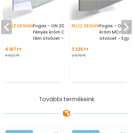
RUJZ DESIGN
Fogas - ON 2045 -
RUJZ DESIGN
Fogas - ON 20
Fényes króm Cr - Zamak
króm MCrL - Z
fém ötvözet - Egy
ötvözet - Egy 
akasztós fogas
fogas
4 187 Ft
3 325 Ft
4 502 Ft
3 575 Ft
További termékeink