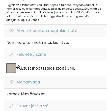
Figyelem! A feltüntetett szállítási napok általános irányadó számok. A
termékkészlet folyamatos változása és az importok beérkezése miatt ez
változhat (kevesebb és több is lehet). A pontosabb szállítási dátumot a
raktárkészlet ellenőrzése, illetve a gyártó által visszaigazolt dátum
alapján küldjük ki Önnek.
Átvételi ponton megtekinthető
Nem, ez a termék nincs kiállítva.
Felülete / színe
Ezüst inox (szálcsiszolt) SNiL
Alapanyaga
Zamak fém ötvözet
Csavar jár hozzá