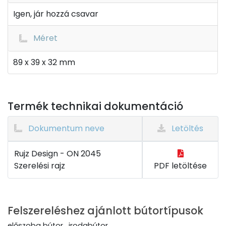
Igen, jár hozzá csavar
Méret
89 x 39 x 32 mm
Termék technikai dokumentáció
Dokumentum neve
Letöltés
Rujz Design - ON 2045
Szerelési rajz
PDF letöltése
Felszereléshez ajánlott bútortípusok
előszoba bútor , irodabútor