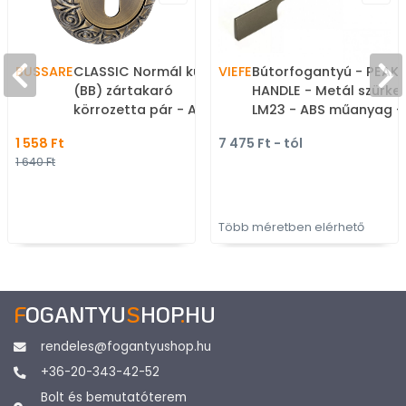
BUSSARE
CLASSIC Normál kulcsos
VIEFE
Bútorfogantyú - PEAK
(BB) zártakaró
HANDLE - Metál szürke
körrozetta pár - Antik
LM23 - ABS műanyag -
bronz - Alumínium -
Több méretben gyárto
1 558 Ft
7 475 Ft - tól
Klasszikus rozetta
színes fém
1 640 Ft
bútorfogantyú
Több méretben elérhető
F
OGANTYU
S
HOP
.
HU
rendeles@fogantyushop.hu
+36-20-343-42-52
Bolt és bemutatóterem