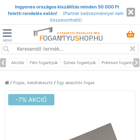
Ingyenes országos kiszállítás minden 50 000 Ft
feletti rendelés estén!
(Partner kedvezménnyel nem
összevonható)
A FOGANTYÚ SPECIALISTA 2010
F
OGANTYU
S
HOP
.
HU
ÓTA
MENÜ
Akciók
Fém fogantyúk
Színes fogantyúk
Prémium fogantyúk
/
Fogas, kabátakasztó
/
Egy akasztós fogas
-7% AKCIÓ