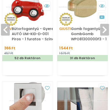
GTV
Bútorfogantyú - Gyerek
GIUSTI
Gomb fogantyú -
AUTÓ UM-KID-D-001
GombGomb
Piros - 1 furatos - Színes
WPO81300000F3 - 1
- Gumi - Színes
furatos - Matt arany 
366 Ft
1 544 Ft
gyerekbútor fogantyú
Zamak fém ötvözet -
457 Ft
1 575 Ft
Színes fém
52 db Raktáron
31 db Raktáron
gombfogantyú,
bútorgomb