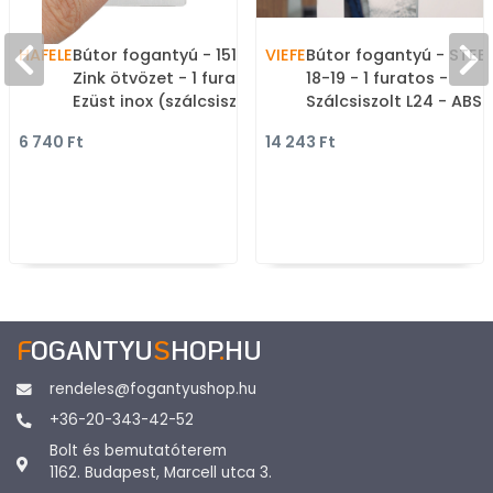
HAFELE
Bútor fogantyú - 151.67
VIEFE
Bútor fogantyú - STEE
Zink ötvözet - 1 furatos -
18-19 - 1 furatos -
Ezüst inox (szálcsiszolt)
Szálcsiszolt L24 - ABS
SNiL - Zink fém ötvözet -
műanyag - Darabolha
6 740 Ft
14 243 Ft
Bútorajtó felületébe
fém bútorfogantyú
marható, süllyeszthető
(fogantyú profil)
fém fogantyú
F
OGANTYU
S
HOP
.
HU
rendeles@fogantyushop.hu
+36-20-343-42-52
Bolt és bemutatóterem
1162. Budapest, Marcell utca 3.