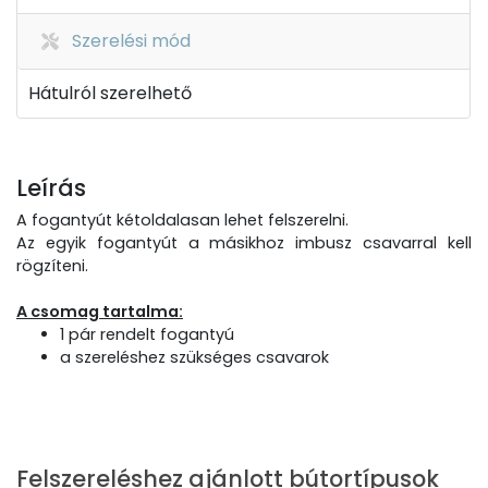
Szerelési mód
Hátulról szerelhető
Leírás
A fogantyút kétoldalasan lehet felszerelni.
Az egyik fogantyút a másikhoz imbusz csavarral kell
rögzíteni.
A csomag tartalma:
1 pár rendelt fogantyú
a szereléshez szükséges csavarok
Felszereléshez ajánlott bútortípusok