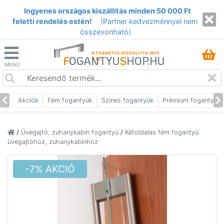
Ingyenes országos kiszállítás minden 50 000 Ft
feletti rendelés estén!
(Partner kedvezménnyel nem
összevonható)
A FOGANTYÚ SPECIALISTA 2010
F
OGANTYU
S
HOP
.
HU
ÓTA
MENÜ
Akciók
Fém fogantyúk
Színes fogantyúk
Prémium fogantyúk
/
Üvegajtó, zuhanykabin fogantyú
/
Kétoldalas fém fogantyú
üvegajtóhoz, zuhanykabinhoz
-7% AKCIÓ