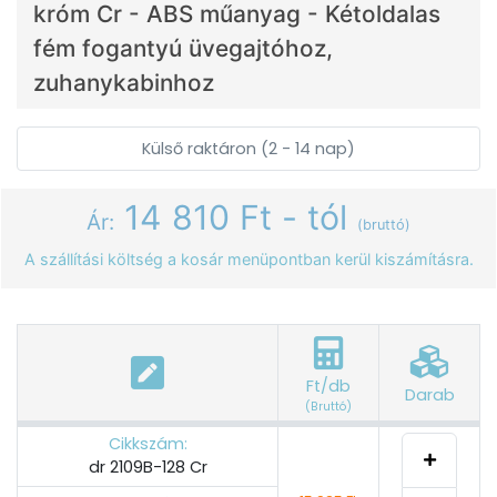
króm Cr - ABS műanyag - Kétoldalas
fém fogantyú üvegajtóhoz,
zuhanykabinhoz
Külső raktáron (2 - 14 nap)
14 810 Ft - tól
Ár:
(bruttó)
A szállítási költség a kosár menüpontban kerül kiszámításra.
Ft/db
Darab
(Bruttó)
Cikkszám:
dr 2109B-128 Cr