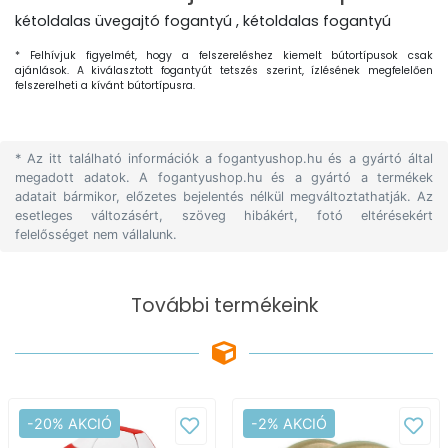
kétoldalas üvegajtó fogantyú , kétoldalas fogantyú
* Felhívjuk figyelmét, hogy a felszereléshez kiemelt bútortípusok csak
ajánlások. A kiválasztott fogantyút tetszés szerint, ízlésének megfelelően
felszerelheti a kívánt bútortípusra.
* Az itt található információk a fogantyushop.hu és a gyártó által
megadott adatok. A fogantyushop.hu és a gyártó a termékek
adatait bármikor, előzetes bejelentés nélkül megváltoztathatják. Az
esetleges változásért, szöveg hibákért, fotó eltérésekért
felelősséget nem vállalunk.
További termékeink
-20% AKCIÓ
-2% AKCIÓ