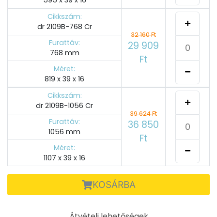
Cikkszám:
dr 2109B-768 Cr
32 160 Ft
Furattáv:
29 909
768 mm
Ft
Méret:
819 x 39 x 16
Cikkszám:
dr 2109B-1056 Cr
39 624 Ft
Furattáv:
36 850
1056 mm
Ft
Méret:
1107 x 39 x 16
KOSÁRBA
Átvételi lehetőségek