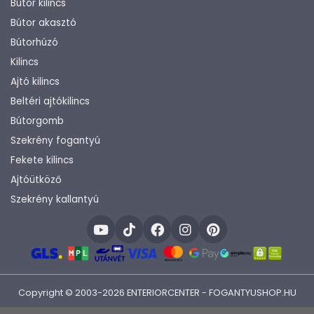
Bútor kilincs
Bútor akasztó
Bútorhúzó
Kilincs
Ajtó kilincs
Beltéri ajtókilincs
Bútorgomb
Szekrény fogantyú
Fekete kilincs
Ajtóütköző
Szekrény kallantyú
Copyright © 2003-2026 ENTERIORCENTER - FOGANTYUSHOP.HU
Fejlesztette:
KHAM IT