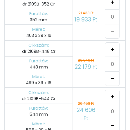
dr 2109B-352 Cr
21 433 Ft
Furattáv:
19 933 Ft
352 mm
Méret:
403 x 39 x 16
Cikkszám:
dr 2109B-448 Cr
23 848 Ft
Furattáv:
22 179 Ft
448 mm
Méret:
499 x 39 x 16
Cikkszám:
dr 2109B-544 Cr
26 458 Ft
Furattáv:
24 606
544 mm
Ft
Méret:
595 x 39 x 16