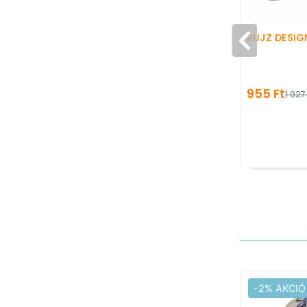
RUJZ DESIG
955 Ft
1 027
-2% AKCIÓ