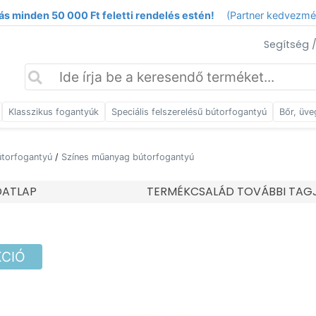
ás minden 50 000 Ft feletti rendelés estén!
(Partner kedvezm
Segítség 
Klasszikus fogantyúk
Speciális felszerelésű bútorfogantyú
Bőr, üve
torfogantyú
/
Színes műanyag bútorfogantyú
DATLAP
TERMÉKCSALÁD TOVÁBBI TAG
KCIÓ