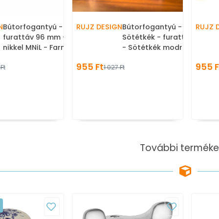
N
Bútorfogantyú - 96 299.08 -
RUJZ DESIGN
Bútorfogantyú - 96 299.08
RUJZ 
furattáv 96 mm - Matt
Sötétkék - furattáv 96 m
nikkel MNiL - Farmer szövet
- Sötétkék modra1 - Farm
- Fémes színű műanyag
szövet - Színes műanyag
955 Ft
955 F
 Ft
1 027 Ft
bútorfogantyú
bútorfogantyú
További terméke