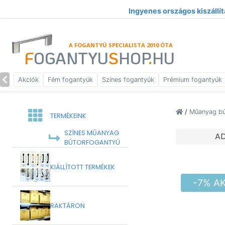
Ingyenes országos kiszállít
A FOGANTYÚ SPECIALISTA 2010 ÓTA
F
OGANTYU
S
HOP
.
HU
Akciók
Fém fogantyúk
Színes fogantyúk
Prémium fogantyúk
/
Műanyag bú
TERMÉKEINK
SZÍNES MŰANYAG
A
BÚTORFOGANTYÚ
KIÁLLÍTOTT TERMÉKEK
-7% A
RAKTÁRON