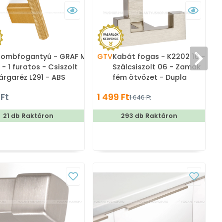
ombfogantyú - GRAF MINI
GTV
Kabát fogas - K2202 16 -
I. - 1 furatos - Csiszolt
Szálcsiszolt 06 - Zamak
árgaréz L291 - ABS
fém ötvözet - Dupla
űanyag - Színes fém
akasztós fogas
 Ft
1 499 Ft
1 646 Ft
ombfogantyú, bútorgomb
21 db Raktáron
293 db Raktáron
T