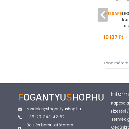
BUSSARE
LEG
kör
fel
Za
10 137 Ft -
Mod
Több méretbe
Inform
F
OGANTYU
S
HOP
.
HU
Kapcsola
rendeles@fogantyushop.hu
Fizetési 
+36-20-343-42-52
Termék g
Bolt és bemutatóterem
Cégünkrő