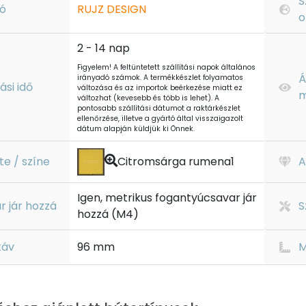
S
ó
RUJZ DESIGN
o
2 - 14 nap
Figyelem! A feltüntetett szállítási napok általános
Á
irányadó számok. A termékkészlet folyamatos
tási idő
változása és az importok beérkezése miatt ez
m
változhat (kevesebb és több is lehet). A
pontosabb szállítási dátumot a raktárkészlet
ellenőrzése, illetve a gyártó által visszaigazolt
dátum alapján küldjük ki Önnek.
te / színe
Citromsárga rumena1
A
Igen, metrikus fogantyúcsavar jár
r jár hozzá
S
hozzá (M4)
táv
96 mm
M