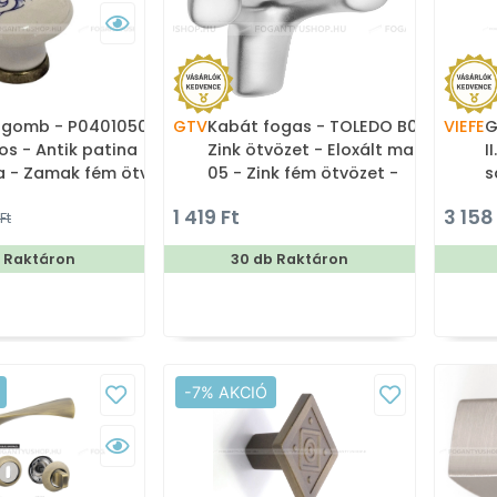
rgomb - P04010504 - 1
GTV
Kabát fogas - TOLEDO B0 16
VIEFE
G
os - Antik patina
Zink ötvözet - Eloxált matt
I
özet,
05 - Zink fém ötvözet -
s
lán - Porcelán,
Dupla akasztós fogas
m
1 419 Ft
3 158
Ft
elánnal kombinált
g
kolt fém gombfogantyú
b Raktáron
30 db Raktáron
-7% AKCIÓ