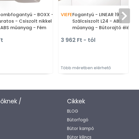
-
ombfogantyú - BOXX - 1
VIEFE
Fogantyú - LINEAR 19 -
uratos - Csiszolt nikkel Z23
Szálcsiszolt L24 - ABS
m
 ABS műanyag - Fém
műanyag - Bútorajtó élébe
ombfogantyú, bútorgomb
marható, süllyeszthető fém
Ft
3 962 Ft - tól
szögletes, kerek)
fogantyú
Több méretben elérhető
T
zőknek /
Cikkek
BLOG
Bútorfogó
Bútor kampó
Bútor kilincs