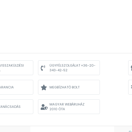
VISSZAKÜLDÉSI
ÜGYFÉLSZOLGÁLAT +36-20-
A
343-42-52
ARANCIA
MEGBÍZHATÓ BOLT
MAGYAR WEBÁRUHÁZ
TANÁCSADÁS
2010 ÓTA