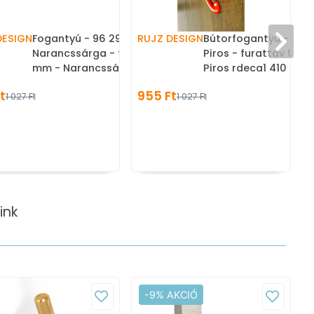
DESIGN
Fogantyú - 96 299.08
RUJZ DESIGN
Bútorfogantyú - 96 
m
Narancssárga - furattáv 96
Piros - furattáv 96 
er
mm - Narancssárga
Piros rdeca1 410 - Fa
oranzna1 - Farmer szövet -
szövet - Színes műa
t
955 Ft
1 027 Ft
1 027 Ft
Színes műanyag
bútorfogantyú
bútorfogantyú
ink
-9% AKCIÓ