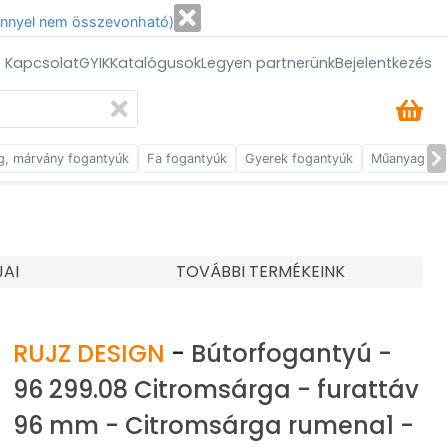
énnyel nem összevonható)
/ Kapcsolat
GYIK
Katalógusok
Legyen partnerünk
Bejelentkezés
g, márvány fogantyúk
Fa fogantyúk
Gyerek fogantyúk
Műanyag fog
JAI
TOVÁBBI TERMÉKEINK
RUJZ DESIGN
-
Bútorfogantyú -
96 299.08 Citromsárga - furattáv
96 mm - Citromsárga rumena1 -