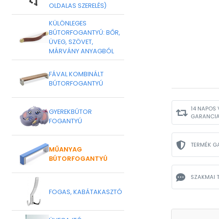
OLDALAS SZERELÉS)
KÜLÖNLEGES
BÚTORFOGANTYÚ: BŐR,
ÜVEG, SZÖVET,
MÁRVÁNY ANYAGBÓL
FÁVAL KOMBINÁLT
BÚTORFOGANTYÚ
14 NAPOS 
GYEREKBÚTOR
GARANCI
FOGANTYÚ
TERMÉK G
MŰANYAG
BÚTORFOGANTYÚ
SZAKMAI 
FOGAS, KABÁTAKASZTÓ