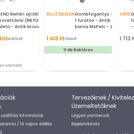
END Beltéri ajtókilincs
RUJZ DESIGN
Gombfogantyú - 826.30c 
VIEFE
G
rozettával (BB PZ WC)
1 furatos - Antik patina
f
ületű - Antik bronz -
barna MsPatL - Zamak fé
-
mak fém ötvözet -
ötvözet - Antikolt, vintage
g
 tól
1 413 Ft
1 713 
10 670 Ft
1 519 Ft
ern rozettás kilincs
fém gombfogantyú
(
(szögletes, kerek)
11 db Raktáron
n elérhető
ációk
Tervezőknek / Kivitele
Üzemeltetőknek
t
/ szállítási információk
Legyen partnerünk
arancia / 14 napos elállás
Bejelentkezés
l