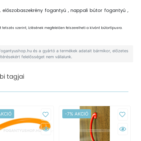
, előszobaszekrény fogantyú , nappali bútor fogantyú ,
 tetszés szerint, ízlésének megfelelően felszerelheti a kívánt bútortípusra.
 fogantyushop.hu és a gyártó a termékek adatait bármikor, előzetes
ltérésekért felelősséget nem vállalunk.
i tagjai
AKCIÓ
-7% AKCIÓ