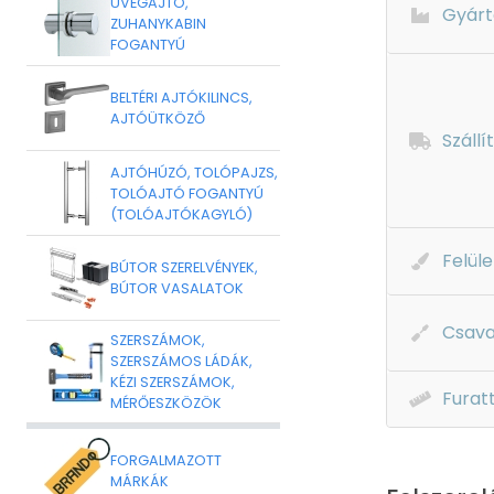
ÜVEGAJTÓ,
Gyárt
ZUHANYKABIN
FOGANTYÚ
BELTÉRI AJTÓKILINCS,
AJTÓÜTKÖZŐ
Szállí
AJTÓHÚZÓ, TOLÓPAJZS,
TOLÓAJTÓ FOGANTYÚ
(TOLÓAJTÓKAGYLÓ)
Felüle
BÚTOR SZERELVÉNYEK,
BÚTOR VASALATOK
Csava
SZERSZÁMOK,
SZERSZÁMOS LÁDÁK,
KÉZI SZERSZÁMOK,
Furat
MÉRŐESZKÖZÖK
FORGALMAZOTT
MÁRKÁK