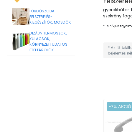
Felszerel
gyerekbútor 
FÜRDŐSZOBA
szekrény fog
FELSZERELÉS-
KIEGÉSZÍTŐK, MOSDÓK
* Felhívjuk figyelm
DIZÁJN TERMOSZOK,
KULACSOK,
KÖRNYEZETTUDATOS
* Az itt talá
ÉTELTÁROLÓK
bejelentés né
-7% AKCIÓ