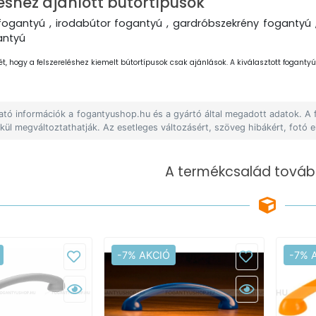
éshez ajánlott bútortípusok
fogantyú , irodabútor fogantyú , gardróbszekrény fogantyú 
antyú
ét, hogy a felszereléshez kiemelt bútortípusok csak ajánlások. A kiválasztott fogantyút
lható információk a fogantyushop.hu és a gyártó által megadott adatok. A
lkül megváltoztathatják. Az esetleges változásért, szöveg hibákért, fotó e
A termékcsalád tovább
-7% AKCIÓ
-7% 