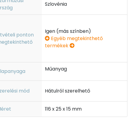
zármazási
Szlovénia
rszág
Igen (más színben)
tvételi ponton
Egyéb megtekinthető
egtekinthető
termékek
Műanyag
lapanyaga
zerelési mód
Hátulról szerelhető
éret
116 x 25 x 15 mm