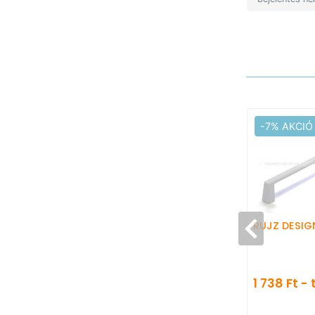
-7% AKCIÓ
RUJZ DESIG
1 738 Ft - 