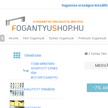
Ingyenes országos kiszállít
A FOGANTYÚ SPECIALISTA 2010 ÓTA
F
OGANTYU
S
HOP
.
HU
Akciók
Fém fogantyúk
Színes fogantyúk
Prémium fogantyúk
/
Színes fém
TERMÉKEINK
TÖBB MÉRETBEN
MEGVÁ
GYÁRTOTT SZÍNES
FÉM
BÚTORFOGANTYÚ
-7% A
KIÁLLÍTOTT TERMÉKEK
RAKTÁRON