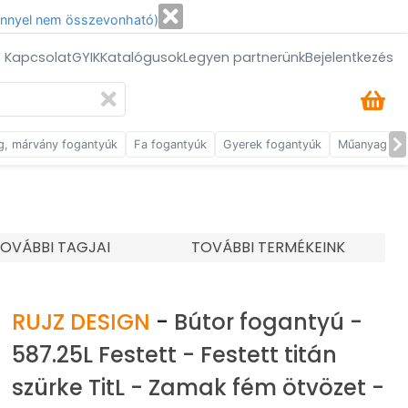
énnyel nem összevonható)
/ Kapcsolat
GYIK
Katalógusok
Legyen partnerünk
Bejelentkezés
g, márvány fogantyúk
Fa fogantyúk
Gyerek fogantyúk
Műanyag fog
OVÁBBI TAGJAI
TOVÁBBI TERMÉKEINK
RUJZ DESIGN
-
Bútor fogantyú -
587.25L Festett - Festett titán
szürke TitL - Zamak fém ötvözet -