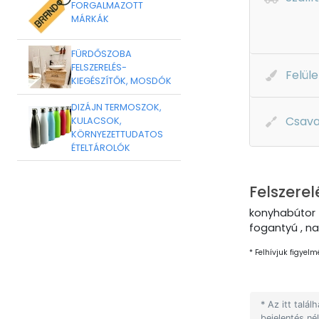
FORGALMAZOTT
MÁRKÁK
FÜRDŐSZOBA
FELSZERELÉS-
Felüle
KIEGÉSZÍTŐK, MOSDÓK
DIZÁJN TERMOSZOK,
Csava
KULACSOK,
KÖRNYEZETTUDATOS
ÉTELTÁROLÓK
Felszerel
konyhabútor 
fogantyú , na
* Felhívjuk figyelm
* Az itt talá
bejelentés né