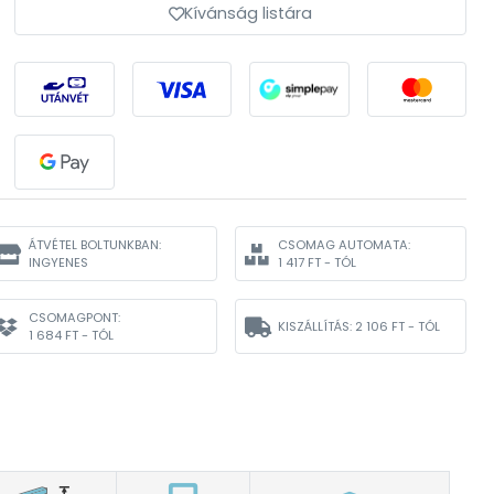
Kívánság listára
ÁTVÉTEL BOLTUNKBAN:
CSOMAG AUTOMATA:
INGYENES
1 417 FT - TÓL
CSOMAGPONT:
KISZÁLLÍTÁS:
2 106 FT - TÓL
1 684 FT - TÓL