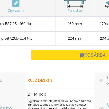
Cikkszám
Furattáv
ro 587.25L-160 titL
160 mm
170 
ro 587.25L-224 titL
224 mm
234 
KOSÁRBA
S
ó
RUJZ DESIGN
o
2 - 14 nap
Figyelem! A feltüntetett szállítási napok általános
Á
irányadó számok. A termékkészlet folyamatos
tási idő
változása és az importok beérkezése miatt ez