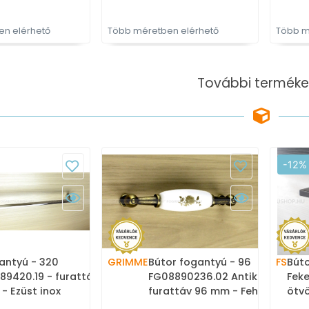
n elérhető
Több méretben elérhető
Több m
További terméke
-12%
antyú - 320
GRIMME
Bútor fogantyú - 96
FS
Bút
89420.19 - furattáv 320
FG08890236.02 Antikolt -
Fek
- Ezüst inox
furattáv 96 mm - Fehér
ötv
lcsiszolt) SNiL -
belo, Antikolt bronz -
gyár