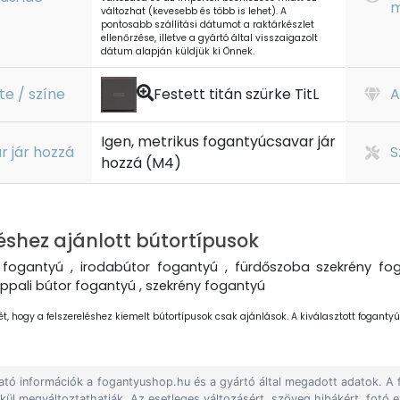
m
változhat (kevesebb és több is lehet). A
pontosabb szállítási dátumot a raktárkészlet
ellenőrzése, illetve a gyártó által visszaigazolt
dátum alapján küldjük ki Önnek.
te / színe
Festett titán szürke TitL
A
Igen, metrikus fogantyúcsavar jár
r jár hozzá
S
hozzá (M4)
éshez ajánlott bútortípusok
fogantyú , irodabútor fogantyú , fürdőszoba szekrény fog
ppali bútor fogantyú , szekrény fogantyú
ét, hogy a felszereléshez kiemelt bútortípusok csak ajánlások. A kiválasztott fogantyút
lható információk a fogantyushop.hu és a gyártó által megadott adatok. A
lkül megváltoztathatják. Az esetleges változásért, szöveg hibákért, fotó e