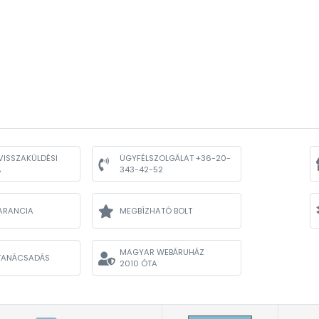
VISSZAKÜLDÉSI
ÜGYFÉLSZOLGÁLAT +36-20-
A
343-42-52
ARANCIA
MEGBÍZHATÓ BOLT
MAGYAR WEBÁRUHÁZ
TANÁCSADÁS
2010 ÓTA