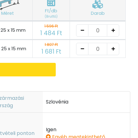
Ft/db
Méret
Darab
(Bruttó)
1 596 Ft
x 25 x 15 mm
1 484 Ft
1 807 Ft
x 25 x 15 mm
1 681 Ft
zármazási
Szlovénia
rszág
Igen
tvételi ponton
Egyéb megtekinthető