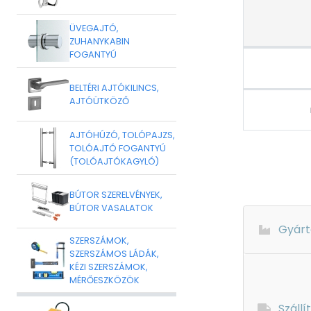
ÜVEGAJTÓ,
ZUHANYKABIN
FOGANTYÚ
BELTÉRI AJTÓKILINCS,
AJTÓÜTKÖZŐ
AJTÓHÚZÓ, TOLÓPAJZS,
TOLÓAJTÓ FOGANTYÚ
(TOLÓAJTÓKAGYLÓ)
BÚTOR SZERELVÉNYEK,
BÚTOR VASALATOK
Gyárt
SZERSZÁMOK,
SZERSZÁMOS LÁDÁK,
KÉZI SZERSZÁMOK,
MÉRŐESZKÖZÖK
Szállí