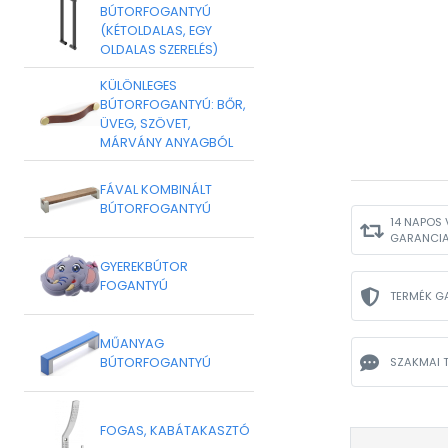
BÚTORFOGANTYÚ
(KÉTOLDALAS, EGY
OLDALAS SZERELÉS)
KÜLÖNLEGES
BÚTORFOGANTYÚ: BŐR,
ÜVEG, SZÖVET,
MÁRVÁNY ANYAGBÓL
FÁVAL KOMBINÁLT
BÚTORFOGANTYÚ
14 NAPOS 
GARANCI
GYEREKBÚTOR
FOGANTYÚ
TERMÉK G
MŰANYAG
BÚTORFOGANTYÚ
SZAKMAI 
FOGAS, KABÁTAKASZTÓ