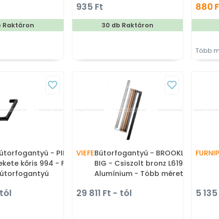
935 Ft
880 F
vány - Egy méretben
Zamak fém ötvözet,
bút
rtott fém
Porcelán - Porcelánnal
b Raktáron
30 db Raktáron
orfogantyú
kombinált antikolt fém
bútorfogantyú
Több m
útorfogantyú - PINTA -
VIEFE
Bútorfogantyú - BROOKLYN
FURNI
ekete kőris 994 - Fa - Fa
BIG - Csiszolt bronz L619 -
útorfogantyú
Alumínium - Több méretben
gyártott színes fém
tól
29 811 Ft - tól
5 135 
bútorfogantyú