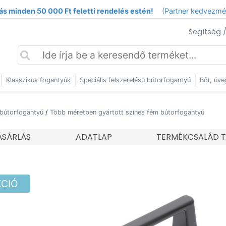
ás minden 50 000 Ft feletti rendelés estén!
(Partner kedvezm
Segítség 
Klasszikus fogantyúk
Speciális felszerelésű bútorfogantyú
Bőr, üve
 bútorfogantyú
/
Több méretben gyártott színes fém bútorfogantyú
SÁRLÁS
ADATLAP
TERMÉKCSALÁD T
KCIÓ