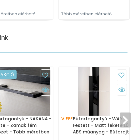
éretben elérhető
Több méretben elérhető
T
ink
 AKCIÓ
orfogantyú - NAKANA -
VIEFE
Bútorfogantyú - WAY
ete - Zamak fém
Festett - Matt fekete L09 -
özet - Több méretben
ABS műanyag - Bútorajtó
tott színes fém
élére ültethető színes fém