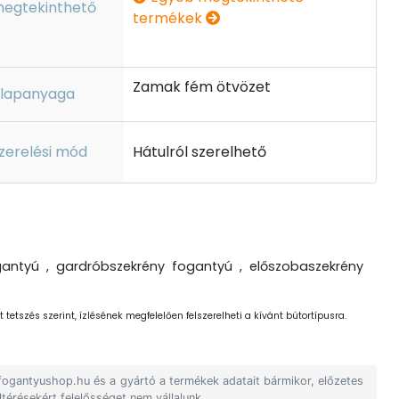
egtekinthető
termékek
Zamak fém ötvözet
lapanyaga
zerelési mód
Hátulról szerelhető
antyú , gardróbszekrény fogantyú , előszobaszekrény
 tetszés szerint, ízlésének megfelelően felszerelheti a kívánt bútortípusra.
 fogantyushop.hu és a gyártó a termékek adatait bármikor, előzetes
ltérésekért felelősséget nem vállalunk.