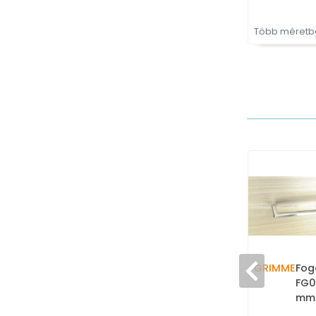
Több méretbe
GRIMME
Fog
FG0
mm 
(szá