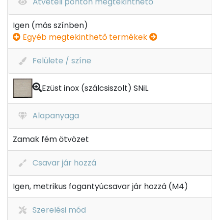
Átvételi ponton megtekinthető
Igen (más színben)
Egyéb megtekinthető termékek
Felülete / színe
Ezüst inox (szálcsiszolt) SNiL
Alapanyaga
Zamak fém ötvözet
Csavar jár hozzá
Igen, metrikus fogantyúcsavar jár hozzá (M4)
Szerelési mód