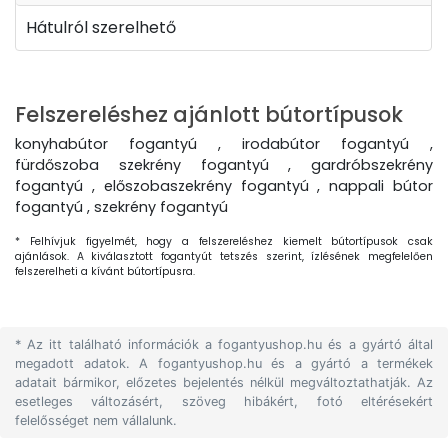
Hátulról szerelhető
Felszereléshez ajánlott bútortípusok
konyhabútor fogantyú , irodabútor fogantyú ,
fürdőszoba szekrény fogantyú , gardróbszekrény
fogantyú , előszobaszekrény fogantyú , nappali bútor
fogantyú , szekrény fogantyú
* Felhívjuk figyelmét, hogy a felszereléshez kiemelt bútortípusok csak
ajánlások. A kiválasztott fogantyút tetszés szerint, ízlésének megfelelően
felszerelheti a kívánt bútortípusra.
* Az itt található információk a fogantyushop.hu és a gyártó által
megadott adatok. A fogantyushop.hu és a gyártó a termékek
adatait bármikor, előzetes bejelentés nélkül megváltoztathatják. Az
esetleges változásért, szöveg hibákért, fotó eltérésekért
felelősséget nem vállalunk.