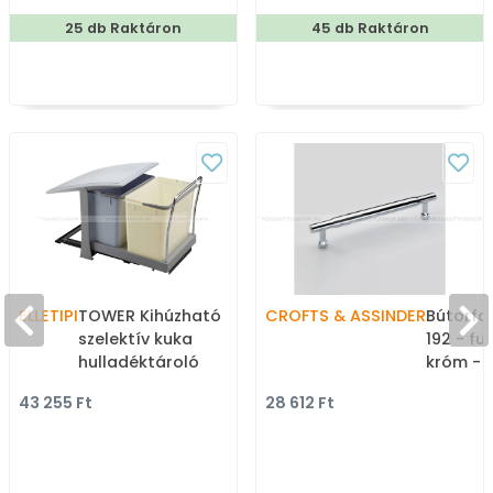
gyártott fém
gombfogantyú,
25 db Raktáron
45 db Raktáron
bútorfogantyú
bútorgomb
ELLETIPI
TOWER Kihúzható
CROFTS & ASSINDER
Bútorfo
szelektív kuka
192 - fu
hulladéktároló
króm - 
automata fedéllel 2
furatos
43 255 Ft
28 612 Ft
rekeszes 2x18 liter -
Beépíthető szelektív
kuka, hulladéktároló