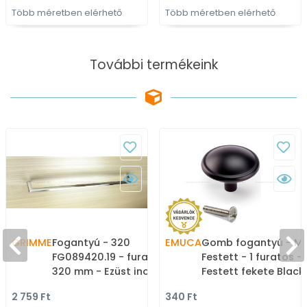
Több méretben elérhető
Több méretben elérhető
További termékeink
GRIMME
Fogantyú - 320
EMUCA
Gomb fogantyú - MA
FG089420.19 - furattáv
Festett - 1 furatos -
320 mm - Ezüst inox
Festett fekete BlackL
(szálcsiszolt) SNiL -
Zamak fém ötvözet 
2 759 Ft
340 Ft
Márvány - Egy méretben
Színes fém