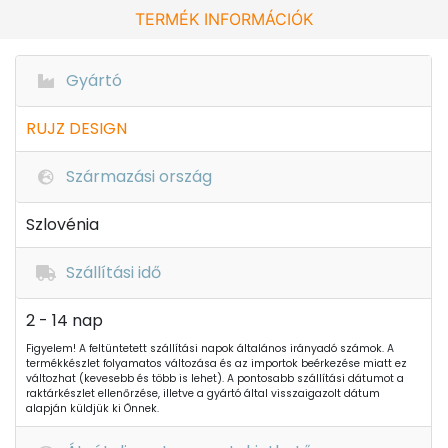
TERMÉK INFORMÁCIÓK
Gyártó
RUJZ DESIGN
Származási ország
Szlovénia
Szállítási idő
2 - 14 nap
Figyelem! A feltüntetett szállítási napok általános irányadó számok. A
termékkészlet folyamatos változása és az importok beérkezése miatt ez
változhat (kevesebb és több is lehet). A pontosabb szállítási dátumot a
raktárkészlet ellenőrzése, illetve a gyártó által visszaigazolt dátum
alapján küldjük ki Önnek.