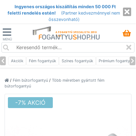
Ingyenes országos kiszállítás minden 50 000 Ft
feletti rendelés estén!
(Partner kedvezménnyel nem
összevonható)
A FOGANTYÚ SPECIALISTA 2010
F
OGANTYU
S
HOP
.
HU
ÓTA
MENÜ
Akciók
Fém fogantyúk
Színes fogantyúk
Prémium fogantyúk
/
Fém bútorfogantyú
/
Több méretben gyártott fém
bútorfogantyú
-7% AKCIÓ