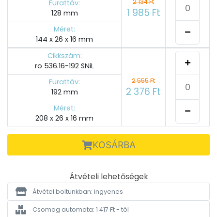
2 134 Ft
Furattáv:
1 985 Ft
128 mm
Méret:
144 x 26 x 16 mm
Cikkszám:
ro 536.16-192 SNiL
2 555 Ft
Furattáv:
2 376 Ft
192 mm
Méret:
208 x 26 x 16 mm
KOSÁRBA
Átvételi lehetőségek
Átvétel boltunkban: ingyenes
Csomag automata: 1 417 Ft - tól