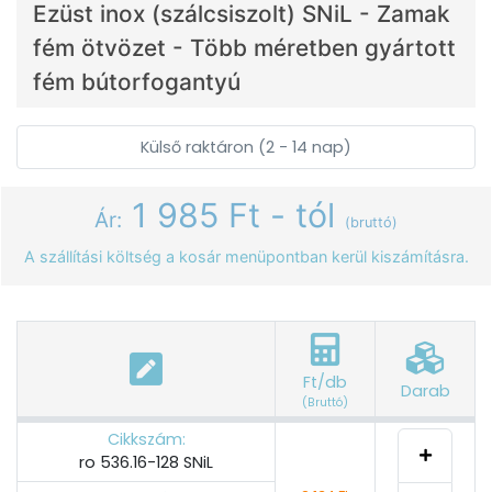
Ezüst inox (szálcsiszolt) SNiL - Zamak
fém ötvözet - Több méretben gyártott
fém bútorfogantyú
Külső raktáron (2 - 14 nap)
1 985 Ft - tól
Ár:
(bruttó)
A szállítási költség a kosár menüpontban kerül kiszámításra.
Ft/db
Darab
(Bruttó)
Cikkszám:
ro 536.16-128 SNiL