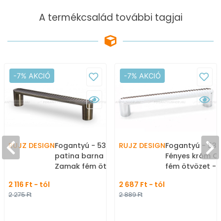
A termékcsalád további tagjai
-7% AKCIÓ
-7% AKCIÓ
RUJZ DESIGN
Fogantyú - 536.16 - Antik
RUJZ DESIGN
Fogantyú - 536
patina barna MsPatL -
Fényes króm C
Zamak fém ötvözet -
fém ötvözet -
Klasszikus, vintage, antik
méretben gyár
2 116 Ft - tól
2 687 Ft - tól
fém bútorfogantyú
bútorfogantyú
2 275 Ft
2 889 Ft