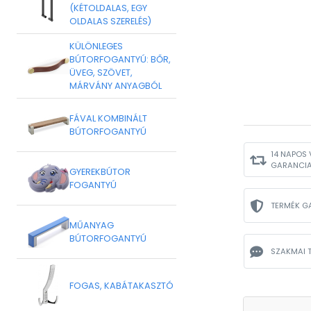
(KÉTOLDALAS, EGY
OLDALAS SZERELÉS)
KÜLÖNLEGES
BÚTORFOGANTYÚ: BŐR,
ÜVEG, SZÖVET,
MÁRVÁNY ANYAGBÓL
FÁVAL KOMBINÁLT
BÚTORFOGANTYÚ
14 NAPOS 
GARANCI
GYEREKBÚTOR
FOGANTYÚ
TERMÉK G
MŰANYAG
BÚTORFOGANTYÚ
SZAKMAI 
FOGAS, KABÁTAKASZTÓ