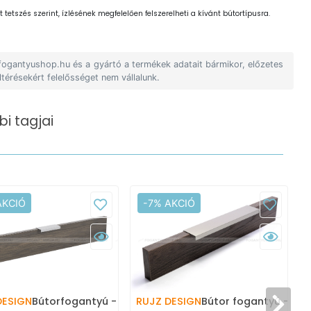
 tetszés szerint, ízlésének megfelelően felszerelheti a kívánt bútortípusra.
 fogantyushop.hu és a gyártó a termékek adatait bármikor, előzetes
ltérésekért felelősséget nem vállalunk.
i tagjai
AKCIÓ
-7% AKCIÓ
DESIGN
Bútorfogantyú - 658.35 -
RUJZ DESIGN
Bútor fogantyú - 658.