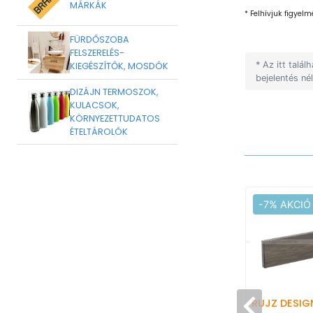
MÁRKÁK
* Felhívjuk figyelm
FÜRDŐSZOBA
FELSZERELÉS-
* Az itt talá
KIEGÉSZÍTŐK, MOSDÓK
bejelentés né
DIZÁJN TERMOSZOK,
KULACSOK,
KÖRNYEZETTUDATOS
ÉTELTÁROLÓK
-7% AKCIÓ
RUJZ DESIG