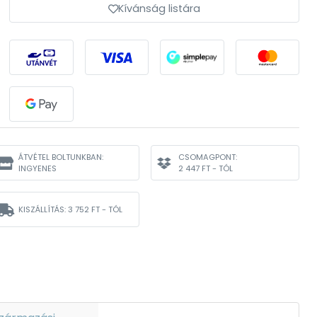
Kívánság listára
ÁTVÉTEL BOLTUNKBAN:
CSOMAGPONT:
INGYENES
2 447 FT - TÓL
KISZÁLLÍTÁS:
3 752 FT - TÓL