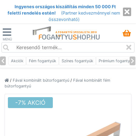
Ingyenes országos kiszállítás minden 50 000 Ft
feletti rendelés estén!
(Partner kedvezménnyel nem
összevonható)
A FOGANTYÚ SPECIALISTA 2010
F
OGANTYU
S
HOP
.
HU
ÓTA
MENÜ
Akciók
Fém fogantyúk
Színes fogantyúk
Prémium fogantyúk
/
Fával kombinált bútorfogantyú
/
Fával kombinált fém
bútorfogantyú
-7% AKCIÓ