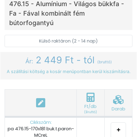
476.15 - Alumínium - Világos bükkfa -
Fa - Fával kombinált fém
bútorfogantyú
Külső raktáron (2 - 14 nap)
2 449 Ft - tól
Ár:
(bruttó)
A szállítási költség a kosár menüpontban kerül kiszámításra.
Ft/db
Darab
(Bruttó)
Cikkszám:
pa 476.15-170x181 buk.t.paron-
MCreL