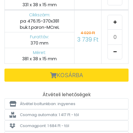
331 x 38 x 15 mm
Cikkszám:
pa 476.15-370x381
buk.t.paron-MCreL
4 020 Ft
Furattáv:
3 739 Ft
370 mm
Méret:
381 x 38 x 15 mm
KOSÁRBA
Átvételi lehetőségek
Átvétel boltunkban: ingyenes
Csomag automata: 1 417 Ft - tól
Csomagpont: 1 684 Ft - tól