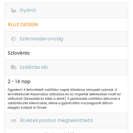
Gyártó
RUJZ DESIGN
Származási ország
Szlovénia
Szállítási idő
2 - 14 nap
Figyelem! A feltüntetett szállítási napok általános irányadó számok. A
termékkészlet folyamatos változása és az importok beérkezése miatt ez
változhat (kevesebb és több is lehet). A pontosabb szállítási dátumot a
raktárkészlet ellenőrzése, illetve a gyártó által visszaigazolt dátum
alapján küldjük ki Önnek.
Átvételi ponton megtekinthető