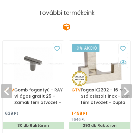
További termékeink
-9% AKCIÓ
GTV
Gomb fogantyú - RAY -
GTV
Fogas K2202 - 16 mm -
Világos grafit 25 -
Szálcsiszolt inox - Zam
Zamak fém ötvözet -
fém ötvözet - Dupla
Színes fém
akasztós fogas
639 Ft
1 499 Ft
gombfogantyú,
1 646 Ft
bútorgomb
30 db Raktáron
293 db Raktáron