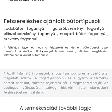
Felszereléshez ajánlott bútortípusok
irodabútor fogantyú , gardróbszekrény fogantyú ,
előszobaszekrény fogantyú , nappali bútor fogantyú ,
szekrény fogantyú
* Felhívjuk figyelmét, hogy a felszereléshez kiemelt bútortípusok csak
ajánlások. A kiválasztott fogantyút tetszés szerint, ízlésének megfelelően
felszerelheti a kívánt bútortípusra.
* Az itt található információk a fogantyushop.hu és a gyártó által
megadott adatok. A fogantyushop.hu és a gyártó a termékek
adatait bármikor, előzetes bejelentés nélkül megváltoztathatják. Az
esetleges változásért, szöveg hibákért, fotó eltérésekért
felelősséget nem vállalunk.
A termékcsalád további tagjai