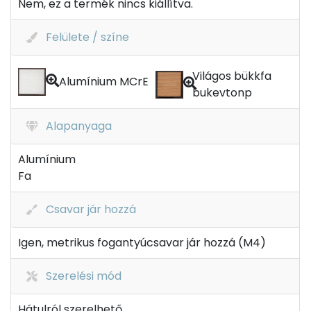
Nem, ez a termék nincs kiállítva.
Felülete / színe
Világos bükkfa
Alumínium MCrE
bukevtonp
Alapanyaga
Alumínium
Fa
Csavar jár hozzá
Igen, metrikus fogantyúcsavar jár hozzá (M4)
Szerelési mód
Hátulról szerelhető