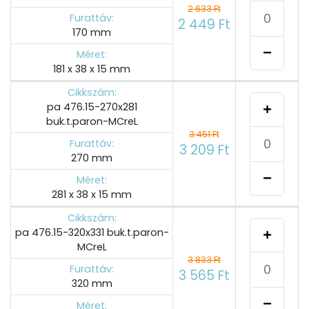
2 633 Ft
Furattáv:
2 449 Ft
170 mm
Méret:
181 x 38 x 15 mm
Cikkszám:
pa 476.15-270x281
buk.t.paron-MCreL
3 451 Ft
Furattáv:
3 209 Ft
270 mm
Méret:
281 x 38 x 15 mm
Cikkszám:
pa 476.15-320x331 buk.t.paron-
MCreL
3 833 Ft
Furattáv:
3 565 Ft
320 mm
Méret: