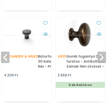
ALEXANDER & WILKS
Bútorfogantyú - Hanover
VIEFE
Gomb fogantyú DUKE -
30 kalapált - fekete -
furatos - Antikolt bron
Réz - Prémium
Zamak fém ötvözet -
gombfogantyú,
Antikolt, vintage fém
4 209 Ft
2 658 Ft
bútorgomb
gombfogantyú
(szögletes, kerek)
9 db Raktáron