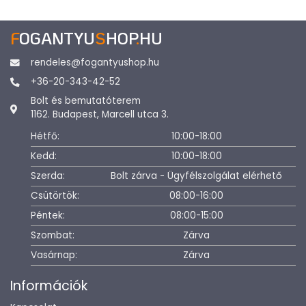
F
OGANTYU
S
HOP
.
HU
rendeles@fogantyushop.hu
+36-20-343-42-52
Bolt és bemutatóterem
1162. Budapest, Marcell utca 3.
Hétfő:
10:00-18:00
Kedd:
10:00-18:00
Szerda:
Bolt zárva - Ügyfélszolgálat elérhető
Csütörtök:
08:00-16:00
Péntek:
08:00-15:00
Szombat:
Zárva
Vasárnap:
Zárva
Információk