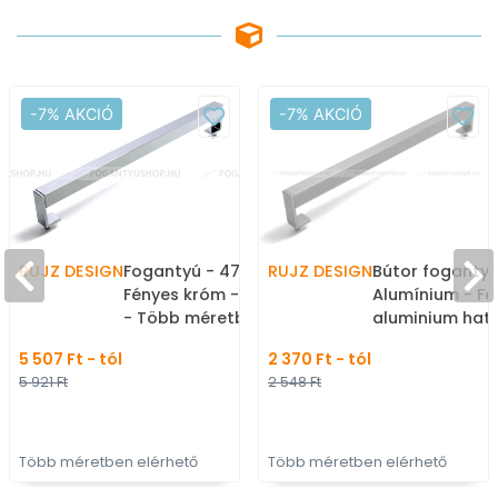
-7% AKCIÓ
-7% AKCIÓ
RUJZ DESIGN
Fogantyú - 476.15 -
RUJZ DESIGN
Bútor fogantyú 
Fényes króm - Alumínium
Alumínium - Fe
- Több méretben
aluminium hat
gyártott fém
méretben gyár
5 507 Ft - tól
2 370 Ft - tól
bútorfogantyú
bútorfogantyú
5 921 Ft
2 548 Ft
Több méretben elérhető
Több méretben elérhető