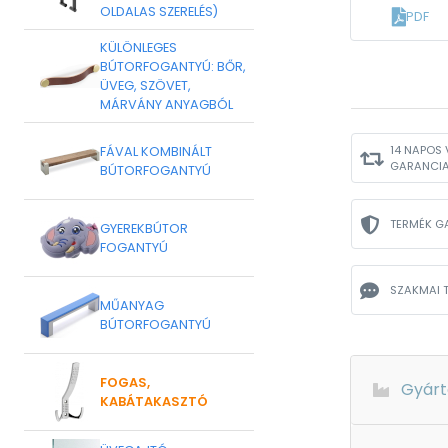
OLDALAS SZERELÉS)
PDF
KÜLÖNLEGES
BÚTORFOGANTYÚ: BŐR,
ÜVEG, SZÖVET,
MÁRVÁNY ANYAGBÓL
14 NAPOS 
FÁVAL KOMBINÁLT
GARANCI
BÚTORFOGANTYÚ
TERMÉK G
GYEREKBÚTOR
FOGANTYÚ
SZAKMAI 
MŰANYAG
BÚTORFOGANTYÚ
FOGAS,
Gyárt
KABÁTAKASZTÓ