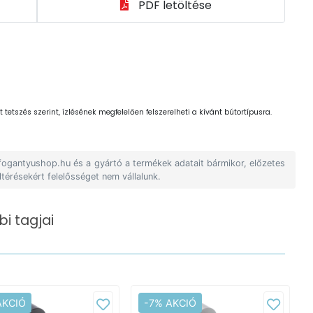
PDF letöltése
 tetszés szerint, ízlésének megfelelően felszerelheti a kívánt bútortípusra.
 fogantyushop.hu és a gyártó a termékek adatait bármikor, előzetes
ltérésekért felelősséget nem vállalunk.
i tagjai
AKCIÓ
-7% AKCIÓ