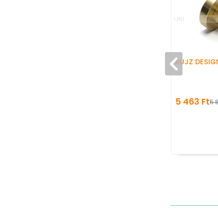
RUJZ DESIG
5 463 Ft
5 