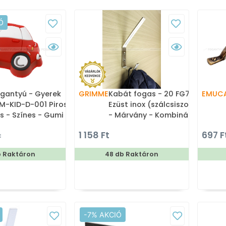
Ó
gantyú - Gyerek
GRIMME
Kabát fogas - 20 FG75105 -
EMUC
-KID-D-001 Piros -
Ezüst inox (szálcsiszolt) SNiL
os - Színes - Gumi -
- Márvány - Kombinált,
gyerekbútor
kalaptartós fogas
1 158 Ft
697 F
t
yú
b Raktáron
48 db Raktáron
-7% AKCIÓ