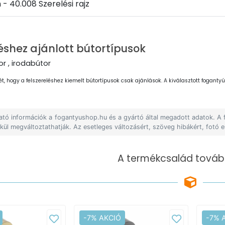
 - 40.008 Szerelési rajz
éshez ajánlott bútortípusok
r , irodabútor
ét, hogy a felszereléshez kiemelt bútortípusok csak ajánlások. A kiválasztott fogantyút
lható információk a fogantyushop.hu és a gyártó által megadott adatok. A
lkül megváltoztathatják. Az esetleges változásért, szöveg hibákért, fotó e
A termékcsalád tovább
-7% AKCIÓ
-7% 