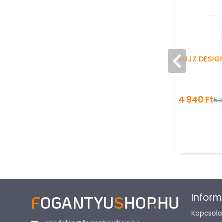
RUJZ DESIG
4 940 Ft
5 3
Inform
F
OGANTYU
S
HOP
.
HU
Kapcsola