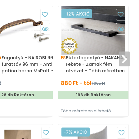
-12% AKCIÓ
A
Fogantyú - NAIROBI 96 -
FS
Bútorfogantyú - NAKANA -
furattáv 96 mm - Antik
Fekete - Zamak fém
patina barna MsPatL -
ötvözet - Több méretben
Zamak fém ötvözet -
gyártott színes fém
t
880 Ft - tól
3
1 005 Ft
Klasszikus, vintage, antik
bútorfogantyú
fém bútorfogantyú
26 db Raktáron
196 db Raktáron
Több méretben elérhető
T
-7% AKCIÓ