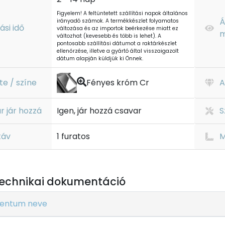
Figyelem! A feltüntetett szállítási napok általános
Á
irányadó számok. A termékkészlet folyamatos
tási idő
változása és az importok beérkezése miatt ez
m
változhat (kevesebb és több is lehet). A
pontosabb szállítási dátumot a raktárkészlet
ellenőrzése, illetve a gyártó által visszaigazolt
dátum alapján küldjük ki Önnek.
te / színe
Fényes króm Cr
A
r jár hozzá
Igen, jár hozzá csavar
S
táv
1 furatos
M
echnikai dokumentáció
entum neve