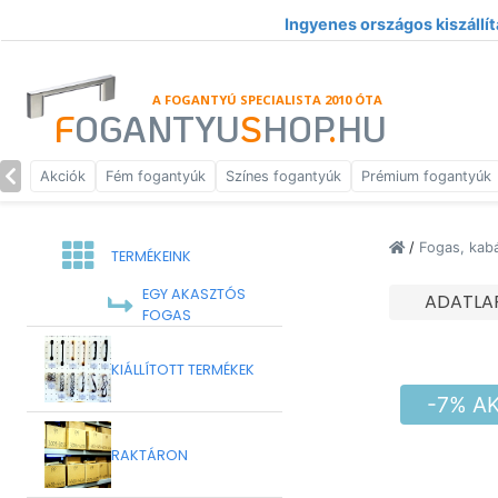
Ingyenes országos kiszállít
A FOGANTYÚ SPECIALISTA 2010 ÓTA
F
OGANTYU
S
HOP
.
HU
Akciók
Fém fogantyúk
Színes fogantyúk
Prémium fogantyúk
/
Fogas, kab
TERMÉKEINK
EGY AKASZTÓS
ADATLA
FOGAS
KIÁLLÍTOTT TERMÉKEK
-7% A
RAKTÁRON