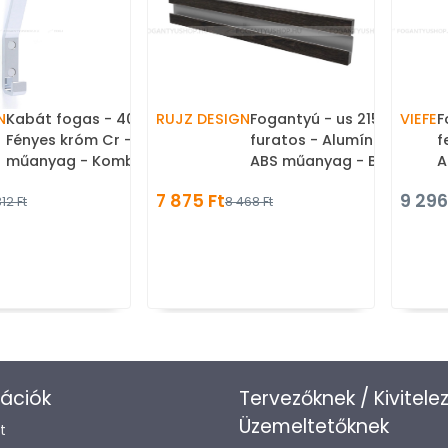
N
Kabát fogas - 40.013A -
RUJZ DESIGN
Fogantyú - us 2159C - 1
VIEFE
F
Fényes króm Cr - ABS
furatos - Alumínium MCrE 
f
műanyag - Kombinált,
ABS műanyag - Bútorajtó
A
kalaptartós fogas
élébe marható,
f
7 875 Ft
9 296
12 Ft
8 468 Ft
süllyeszthető fém foganty
ációk
Tervezőknek / Kivitele
Üzemeltetőknek
t