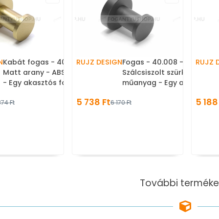
N
Kabát fogas - 40.008 -
RUJZ DESIGN
Fogas - 40.008 -
RUJZ 
Matt arany - ABS műanyag
Szálcsiszolt szürke - ABS
- Egy akasztós fogas
műanyag - Egy akasztós
fogas
5 738 Ft
5 188
874 Ft
6 170 Ft
További terméke