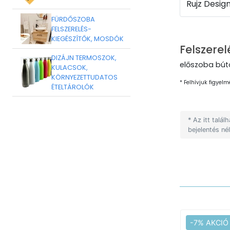
Rujz Design
FÜRDŐSZOBA
FELSZERELÉS-
KIEGÉSZÍTŐK, MOSDÓK
Felszerel
DIZÁJN TERMOSZOK,
előszoba búto
KULACSOK,
KÖRNYEZETTUDATOS
* Felhívjuk figyelm
ÉTELTÁROLÓK
* Az itt talá
bejelentés né
-7% AKCIÓ