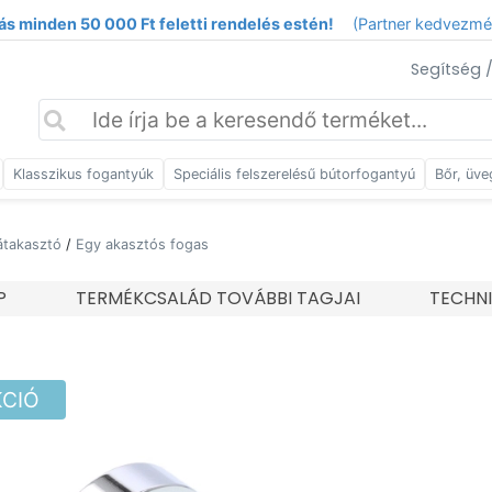
ás minden 50 000 Ft feletti rendelés estén!
(Partner kedvezm
Segítség 
Klasszikus fogantyúk
Speciális felszerelésű bútorfogantyú
Bőr, üve
átakasztó
/
Egy akasztós fogas
P
TERMÉKCSALÁD TOVÁBBI TAGJAI
TECHN
KCIÓ