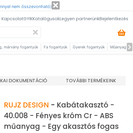
énnyel nem összevonható)
/ Kapcsolat
GYIK
Katalógusok
Legyen partnerünk
Bejelentkezés
g, márvány fogantyúk
Fa fogantyúk
Gyerek fogantyúk
Műanyag fog
IKAI DOKUMENTÁCIÓ
TOVÁBBI TERMÉKEINK
RUJZ DESIGN
-
Kabátakasztó -
40.008 - Fényes króm Cr - ABS
műanyag - Egy akasztós fogas