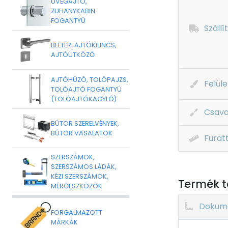
ÜVEGAJTÓ,
ZUHANYKABIN
FOGANTYÚ
Szállí
BELTÉRI AJTÓKILINCS,
AJTÓÜTKÖZŐ
AJTÓHÚZÓ, TOLÓPAJZS,
Felüle
TOLÓAJTÓ FOGANTYÚ
(TOLÓAJTÓKAGYLÓ)
Csava
BÚTOR SZERELVÉNYEK,
BÚTOR VASALATOK
Furat
SZERSZÁMOK,
SZERSZÁMOS LÁDÁK,
KÉZI SZERSZÁMOK,
Termék t
MÉRŐESZKÖZÖK
Dokum
FORGALMAZOTT
MÁRKÁK