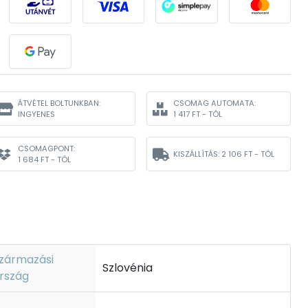
ÁTVÉTEL BOLTUNKBAN:
CSOMAG AUTOMATA:
INGYENES
1 417 FT - TÓL
CSOMAGPONT:
KISZÁLLÍTÁS:
2 106 FT - TÓL
1 684 FT - TÓL
zármazási
Szlovénia
rszág