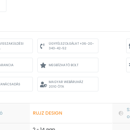
VISSZAKÜLDÉSI
ÜGYFÉLSZOLGÁLAT +36-20-
A
343-42-52
ARANCIA
MEGBÍZHATÓ BOLT
MAGYAR WEBÁRUHÁZ
TANÁCSADÁS
2010 ÓTA
S
ó
RUJZ DESIGN
o
2 - 14 nap