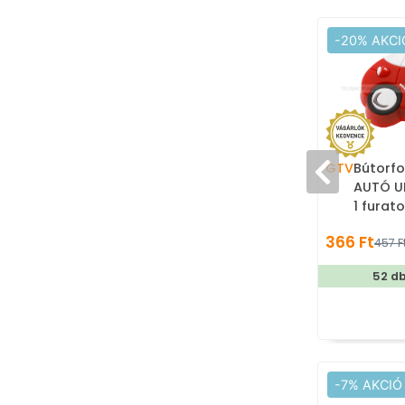
-20% AKCI
GTV
Bútorfo
AUTÓ UM
1 furat
Színes 
366 Ft
457 F
fogant
52 d
-7% AKCIÓ