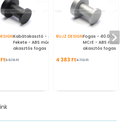
DESIGN
Kabátakasztó - 40.008 -
RUJZ DESIGN
Fogas - 40.008 - Al
Fekete - ABS műanyag - Egy
MCrE - ABS műanyag 
akasztós fogas
akasztós fogas
 Ft
4 383 Ft
5 578 Ft
4 713 Ft
ink