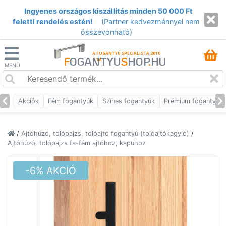
Ingyenes országos kiszállítás minden 50 000 Ft
feletti rendelés estén!
(Partner kedvezménnyel nem
összevonható)
A FOGANTYÚ SPECIALISTA 2010
F
OGANTYU
S
HOP
.
HU
ÓTA
MENÜ
Akciók
Fém fogantyúk
Színes fogantyúk
Prémium fogantyúk
/
Ajtóhúzó, tolópajzs, tolóajtó fogantyú (tolóajtókagyló)
/
Ajtóhúzó, tolópajzs fa-fém ajtóhoz, kapuhoz
-6% AKCIÓ