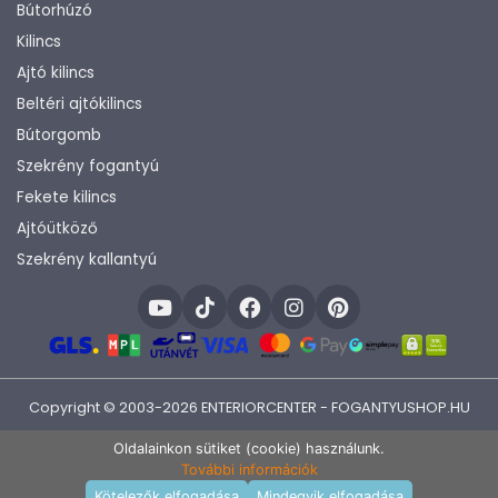
Bútorhúzó
Kilincs
Ajtó kilincs
Beltéri ajtókilincs
Bútorgomb
Szekrény fogantyú
Fekete kilincs
Ajtóütköző
Szekrény kallantyú
Copyright © 2003-2026 ENTERIORCENTER - FOGANTYUSHOP.HU
Fejlesztette:
KHAM IT
Oldalainkon sütiket (cookie) használunk.
További információk
Kosárba rakom
Kötelezők elfogadása
Mindegyik elfogadása