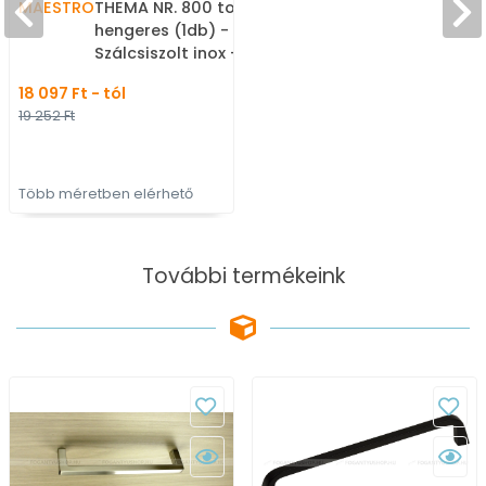
MAESTRO
THEMA NR. 800 tolópajzs
hengeres (1db) -
Szálcsiszolt inox -
Márvány - Ajtóhúzó,
18 097 Ft - tól
tolópajzs fa-fém
19 252 Ft
ajtóhoz, kapuhoz
Több méretben elérhető
További termékeink