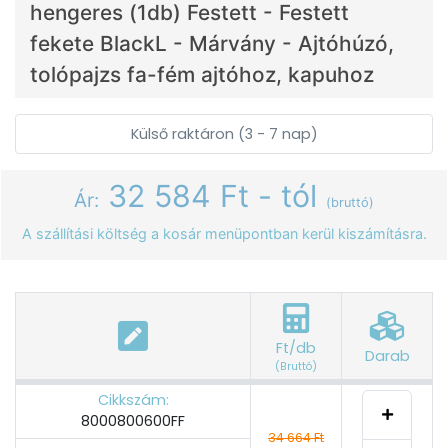
hengeres (1db) Festett - Festett
fekete BlackL - Márvány - Ajtóhúzó,
tolópajzs fa-fém ajtóhoz, kapuhoz
Külső raktáron (3 - 7 nap)
32 584 Ft - tól
Ár:
(bruttó)
A szállítási költség a kosár menüpontban kerül kiszámításra.
Ft/db
Darab
(Bruttó)
Cikkszám:
8000800600FF
34 664 Ft