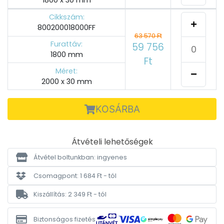
Cikkszám:
800200018000FF
63 570 Ft
Furattáv:
59 756
1800 mm
Ft
Méret:
2000 x 30 mm
KOSÁRBA
Átvételi lehetőségek
Átvétel boltunkban: ingyenes
Csomagpont: 1 684 Ft - tól
Kiszállítás: 2 349 Ft - tól
Biztonságos fizetés