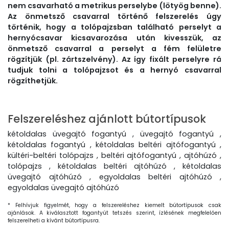
nem csavarható a metrikus perselybe (lötyög benne).
Az önmetsző csavarral történő felszerelés úgy
történik, hogy a tolópajzsban található perselyt a
hernyócsavar kicsavarozása után kivesszük, az
önmetsző csavarral a perselyt a fém felületre
rögzítjük (pl. zártszelvény). Az így fixált perselyre rá
tudjuk tolni a tolópajzsot és a hernyó csavarral
rögzíthetjük.
Felszereléshez ajánlott bútortípusok
kétoldalas üvegajtó fogantyú , üvegajtó fogantyú ,
kétoldalas fogantyú , kétoldalas beltéri ajtófogantyú ,
kültéri-beltéri tolópajzs , beltéri ajtófogantyú , ajtóhúzó ,
tolópajzs , kétoldalas beltéri ajtóhúzó , kétoldalas
üvegajtó ajtóhúzó , egyoldalas beltéri ajtóhúzó ,
egyoldalas üvegajtó ajtóhúzó
* Felhívjuk figyelmét, hogy a felszereléshez kiemelt bútortípusok csak
ajánlások. A kiválasztott fogantyút tetszés szerint, ízlésének megfelelően
felszerelheti a kívánt bútortípusra.