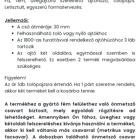
Fa, fém, üvegajtóra szerelhető ajtóhúzó, tolópajzs.
Letisztult, egyszerű formatervezés.
Jellemzői:
A cső átmérője: 30 mm
Felhasználható toló vagy nyíló ajtókhoz
Az 1800-as furattávval rendelkező ajtóhúzóhoz 3 láb
tartozik
Az ajtó két oldalára, egymással szemben is
felszerelhető. Ez esetben 2 termék megvásárlása
szükséges
Figyelem!
Az ár 1db tolópajzsra értendő. Ha 1 párt szeretne rendelni,
akkor két terméket kell a kosárba tennie.
A termékhez a gyártó fém felülethez való önmetsző
csavart biztosít, mely egyoldali rögzítésre ad
lehetőséget. Amennyiben Ön fához, üveghez vagy
kétoldali felszereléshez kívánja használni a terméket,
akkor ki kell váltania más csavarral (metrikus vagy
facsavar). A dobozban található önmetsző csavar