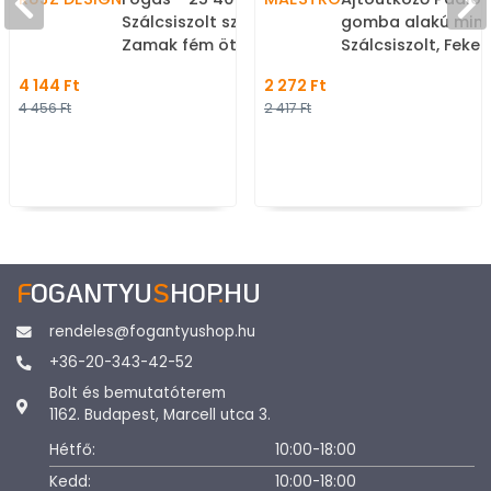
Szálcsiszolt szürke -
gomba alakú mini
Zamak fém ötvözet -
Szálcsiszolt, Feket
Kombinált, kalaptartós
Zamak fém ötvöze
4 144 Ft
2 272 Ft
fogas
Gumi - Ajtóütköző
4 456 Ft
2 417 Ft
ajtókitámasztó (
tehető, padlóra, fa
ajtóra szerelhető)
F
OGANTYU
S
HOP
.
HU
rendeles@fogantyushop.hu
+36-20-343-42-52
Bolt és bemutatóterem
1162. Budapest, Marcell utca 3.
Hétfő:
10:00-18:00
Kedd:
10:00-18:00