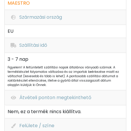
MAESTRO
Származási ország
EU
Szállítási idő
3 - 7 nap
Figyelem! A feltüntetett szállítási napok általános irányadó számok. A
termékkészlet folyamatos változása és az importok beérkezése miatt ez
változhat (kevesebb és több is lehet). A pontosabb szállítási dátumot a
raktárkészlet ellenőrzése, illetve a gyártó által visszaigazolt dátum
alapján küldjük ki Önnek.
Átvételi ponton megtekinthető
Nem, ez a termék nincs kiállítva.
Felülete / színe